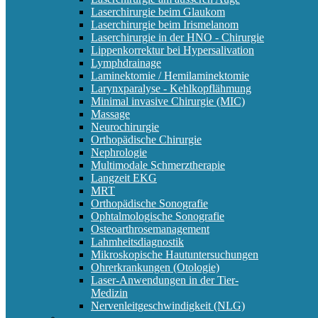
Laserchirurgie beim Glaukom
Laserchirurgie beim Irismelanom
Laserchirurgie in der HNO - Chirurgie
Lippenkorrektur bei Hypersalivation
Lymphdrainage
Laminektomie / Hemilaminektomie
Larynxparalyse - Kehlkopflähmung
Minimal invasive Chirurgie (MIC)
Massage
Neurochirurgie
Orthopädische Chirurgie
Nephrologie
Multimodale Schmerztherapie
Langzeit EKG
MRT
Orthopädische Sonografie
Ophtalmologische Sonografie
Osteoarthrosemanagement
Lahmheitsdiagnostik
Mikroskopische Hautuntersuchungen
Ohrerkrankungen (Otologie)
Laser-Anwendungen in der Tier-
Medizin
Nervenleitgeschwindigkeit (NLG)