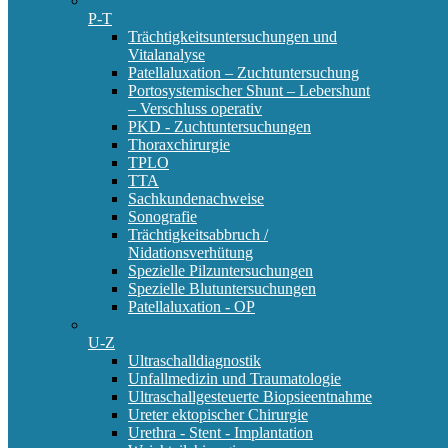
P-T
Trächtigkeitsuntersuchungen und
Vitalanalyse
Patellaluxation – Zuchtuntersuchung
Portosystemischer Shunt – Lebershunt
– Verschluss operativ
PKD - Zuchtuntersuchungen
Thoraxchirurgie
TPLO
TTA
Sachkundenachweise
Sonografie
Trächtigkeitsabbruch /
Nidationsverhütung
Spezielle Pilzuntersuchungen
Spezielle Blutuntersuchungen
Patellaluxation - OP
U-Z
Ultraschalldiagnostik
Unfallmedizin und Traumatologie
Ultraschallgesteuerte Biopsieentnahme
Ureter ektopischer Chirurgie
Urethra - Stent - Implantation