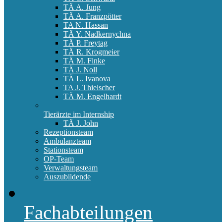
TÄ A. Jung
TÄ A. Franzpötter
TA N. Hassan
TÄ Y. Nadkernychna
TÄ P. Freytag
TÄ R. Krogmeier
TÄ M. Finke
TÄ J. Noll
TÄ L. Ivanova
TA J. Thielscher
TÄ M. Engelhardt
Tierärzte im Internship
TÄ J. John
Rezeptionsteam
Ambulanzteam
Stationsteam
OP-Team
Verwaltungsteam
Auszubildende
Fachabteilungen