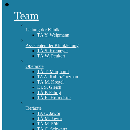
Team
Leitung der Klinik
TÄ Y. Welpmann
Assistenten der Klinikleitung
TÄ S. Kremeyer
TÄ W. Peukert
Oberärzte
TÄ T. Marquardt
TA A. Rubio-Guzman
TÄ M. Kregel
Dr. S. Gleich
TÄ P. Fahrig
TÄ K. Hofmeister
Tierärzte
TA Ł. Jawor
TÄ M. Jawor
TÄ M. Söhl
TÄ C. Schwartz