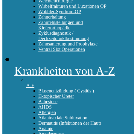
Weichteilchirurgie
Wirbelfrakturen und Luxationen OP
Wobbler-Syndrom-OP
Zahnerhaltung
Zahnfehlstellungen und
Kieferorthopädie
Zyklusdiagnostik /
Deckzeitpunktbestimmung
Zahnsanierung und Prophylaxe
Ventral Slot Operationen
Krankheiten von A-Z
A-E
Blasenentzündung ( Cystitis )
Ektopischer Ureter
Babesiose
AHDS
Allergien
Atlantoaxiale Subluxation
Dermatitis (Infektionen der Haut)
Anämie
Anaplasmose