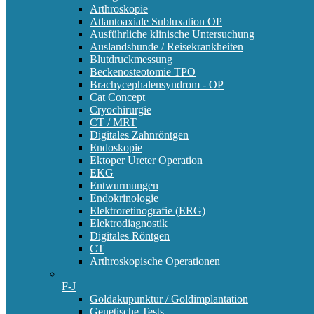
Arthroskopie
Atlantoaxiale Subluxation OP
Ausführliche klinische Untersuchung
Auslandshunde / Reisekrankheiten
Blutdruckmessung
Beckenosteotomie TPO
Brachycephalensyndrom - OP
Cat Concept
Cryochirurgie
CT / MRT
Digitales Zahnröntgen
Endoskopie
Ektoper Ureter Operation
EKG
Entwurmungen
Endokrinologie
Elektroretinografie (ERG)
Elektrodiagnostik
Digitales Röntgen
CT
Arthroskopische Operationen
F-J
Goldakupunktur / Goldimplantation
Genetische Tests