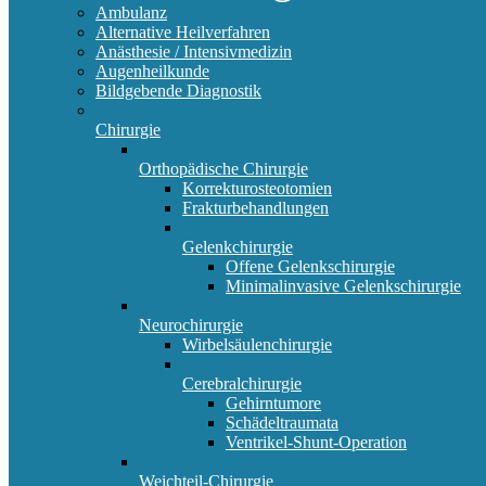
Ambulanz
Alternative Heilverfahren
Anästhesie / Intensivmedizin
Augenheilkunde
Bildgebende Diagnostik
Chirurgie
Orthopädische Chirurgie
Korrekturosteotomien
Frakturbehandlungen
Gelenkchirurgie
Offene Gelenkschirurgie
Minimalinvasive Gelenkschirurgie
Neurochirurgie
Wirbelsäulenchirurgie
Cerebralchirurgie
Gehirntumore
Schädeltraumata
Ventrikel-Shunt-Operation
Weichteil-Chirurgie