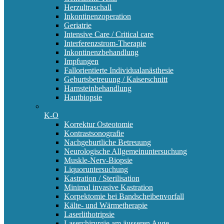
Herzultraschall
Inkontinenzoperation
Geriatrie
Intensive Care / Critical care
Interferenzstrom-Therapie
Inkontinenzbehandlung
Impfungen
Fallorientierte Individualanästhesie
Geburtsbetreuung / Kaiserschnitt
Harnsteinbehandlung
Hautbiopsie
K-O
Korrektur Osteotomie
Kontrastsonografie
Nachgeburtliche Betreuung
Neurologische Allgemeinuntersuchung
Muskle-Nerv-Biopsie
Liquoruntersuchung
Kastration / Sterilisation
Minimal invasive Kastration
Korpektomie bei Bandscheibenvorfall
Kälte- und Wärmetherapie
Laserlithotripsie
Laserchirurgie am äusseren Auge