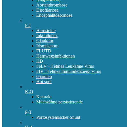
Aortenthrombose
Dirofilariose
Encephalitozoonose
F-J
Harnsteine
Inkontinenz
Glaukom
Irismelanom
FLUTD
Harnwegsinfektionen
HD
FeLV – Felines Leukämie Virus
FIV - Felines Immundefizienz Virus
Giardien
Hot spot
K-O
Katarakt
Milchzähne persistierende
P-T
Portosystemischer Shunt