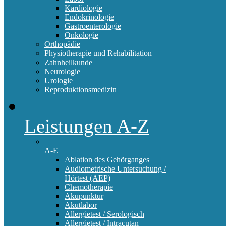
Kardiologie
Endokrinologie
Gastroenterologie
Onkologie
Orthopädie
Physiotherapie und Rehabilitation
Zahnheilkunde
Neurologie
Urologie
Reproduktionsmedizin
Leistungen A-Z
A-E
Ablation des Gehörganges
Audiometrische Untersuchung /
Hörtest (AEP)
Chemotherapie
Akupunktur
Akutlabor
Allergietest / Serologisch
Allergietest / Intracutan