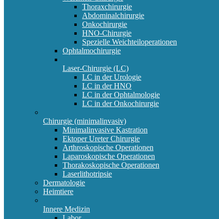
Thoraxchirurgie
Abdominalchirurgie
Onkochirurgie
HNO-Chirurgie
Spezielle Weichteiloperationen
Ophtalmochirurgie
Laser-Chirurgie (LC)
LC in der Urologie
LC in der HNO
LC in der Ophtalmologie
LC in der Onkochirurgie
Chirurgie (minimalinvasiv)
Minimalinvasive Kastration
Ektoper Ureter Chirurgie
Arthroskopische Operationen
Laparoskopische Operationen
Thorakoskopische Operationen
Laserlithotripsie
Dermatologie
Heimtiere
Innere Medizin
Labor