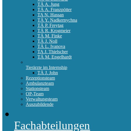
TÄ A. Jung
TÄ A. Franzpötter
TA N. Hassan
TÄ Y. Nadkernychna
TÄ P. Freytag
TÄ R. Krogmeier
TÄ M. Finke
TÄ J. Noll
TÄ L. Ivanova
TA J. Thielscher
TÄ M. Engelhardt
Tierärzte im Internship
TÄ J. John
Rezeptionsteam
Ambulanzteam
Stationsteam
OP-Team
Verwaltungsteam
Auszubildende
Fachabteilungen