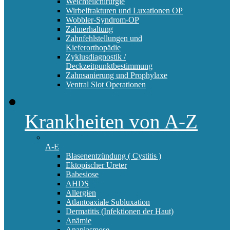
Weichteilchirurgie
Wirbelfrakturen und Luxationen OP
Wobbler-Syndrom-OP
Zahnerhaltung
Zahnfehlstellungen und
Kieferorthopädie
Zyklusdiagnostik /
Deckzeitpunktbestimmung
Zahnsanierung und Prophylaxe
Ventral Slot Operationen
Krankheiten von A-Z
A-E
Blasenentzündung ( Cystitis )
Ektopischer Ureter
Babesiose
AHDS
Allergien
Atlantoaxiale Subluxation
Dermatitis (Infektionen der Haut)
Anämie
Anaplasmose