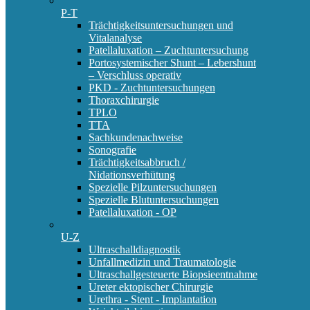
P-T
Trächtigkeitsuntersuchungen und
Vitalanalyse
Patellaluxation – Zuchtuntersuchung
Portosystemischer Shunt – Lebershunt
– Verschluss operativ
PKD - Zuchtuntersuchungen
Thoraxchirurgie
TPLO
TTA
Sachkundenachweise
Sonografie
Trächtigkeitsabbruch /
Nidationsverhütung
Spezielle Pilzuntersuchungen
Spezielle Blutuntersuchungen
Patellaluxation - OP
U-Z
Ultraschalldiagnostik
Unfallmedizin und Traumatologie
Ultraschallgesteuerte Biopsieentnahme
Ureter ektopischer Chirurgie
Urethra - Stent - Implantation