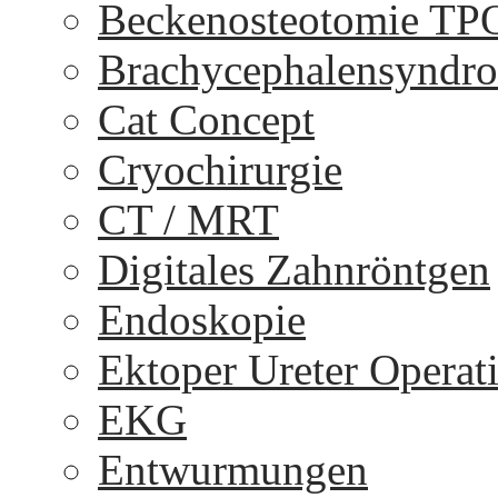
Beckenosteotomie TP
Brachycephalensyndr
Cat Concept
Cryochirurgie
CT / MRT
Digitales Zahnröntgen
Endoskopie
Ektoper Ureter Operat
EKG
Entwurmungen