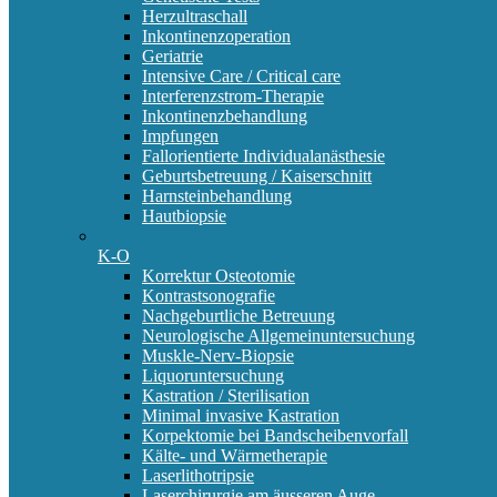
Herzultraschall
Inkontinenzoperation
Geriatrie
Intensive Care / Critical care
Interferenzstrom-Therapie
Inkontinenzbehandlung
Impfungen
Fallorientierte Individualanästhesie
Geburtsbetreuung / Kaiserschnitt
Harnsteinbehandlung
Hautbiopsie
K-O
Korrektur Osteotomie
Kontrastsonografie
Nachgeburtliche Betreuung
Neurologische Allgemeinuntersuchung
Muskle-Nerv-Biopsie
Liquoruntersuchung
Kastration / Sterilisation
Minimal invasive Kastration
Korpektomie bei Bandscheibenvorfall
Kälte- und Wärmetherapie
Laserlithotripsie
Laserchirurgie am äusseren Auge