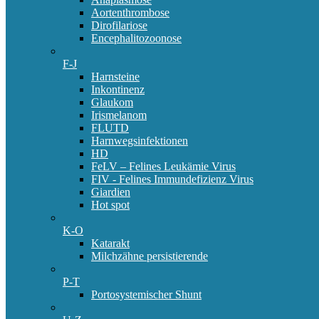
Aortenthrombose
Dirofilariose
Encephalitozoonose
F-J
Harnsteine
Inkontinenz
Glaukom
Irismelanom
FLUTD
Harnwegsinfektionen
HD
FeLV – Felines Leukämie Virus
FIV - Felines Immundefizienz Virus
Giardien
Hot spot
K-O
Katarakt
Milchzähne persistierende
P-T
Portosystemischer Shunt