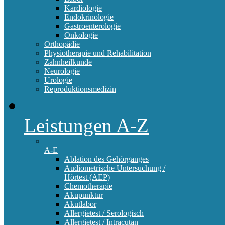
Kardiologie
Endokrinologie
Gastroenterologie
Onkologie
Orthopädie
Physiotherapie und Rehabilitation
Zahnheilkunde
Neurologie
Urologie
Reproduktionsmedizin
Leistungen A-Z
A-E
Ablation des Gehörganges
Audiometrische Untersuchung /
Hörtest (AEP)
Chemotherapie
Akupunktur
Akutlabor
Allergietest / Serologisch
Allergietest / Intracutan