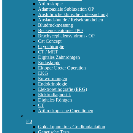
Arthroskopie
Atlantoaxiale Subluxation OP
Ausführliche klinische Untersuchung
Auslandshunde / Reisekrankheiten
Blutdruckmessung
Beckenosteotomie TPO
Brachycephalensyndrom - OP
Cat Concept
Cryochirurgie
CT / MRT
Digitales Zahnröntgen
Endoskopie
Ektoper Ureter Operation
EKG
Entwurmungen
Endokrinologie
Elektroretinografie (ERG)
Elektrodiagnostik
Digitales Röntgen
CT
Arthroskopische Operationen
F-J
Goldakupunktur / Goldimplantation
Genetische Tests