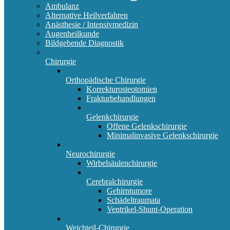
Ambulanz
Alternative Heilverfahren
Anästhesie / Intensivmedizin
Augenheilkunde
Bildgebende Diagnostik
Chirurgie
Orthopädische Chirurgie
Korrekturosteotomien
Frakturbehandlungen
Gelenkchirurgie
Offene Gelenkschirurgie
Minimalinvasive Gelenkschirurgie
Neurochirurgie
Wirbelsäulenchirurgie
Cerebralchirurgie
Gehirntumore
Schädeltraumata
Ventrikel-Shunt-Operation
Weichteil-Chirurgie