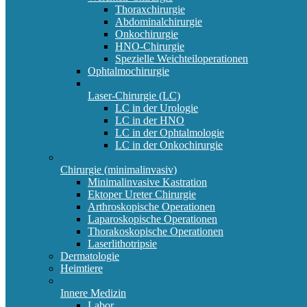
Thoraxchirurgie
Abdominalchirurgie
Onkochirurgie
HNO-Chirurgie
Spezielle Weichteiloperationen
Ophtalmochirurgie
Laser-Chirurgie (LC)
LC in der Urologie
LC in der HNO
LC in der Ophtalmologie
LC in der Onkochirurgie
Chirurgie (minimalinvasiv)
Minimalinvasive Kastration
Ektoper Ureter Chirurgie
Arthroskopische Operationen
Laparoskopische Operationen
Thorakoskopische Operationen
Laserlithotripsie
Dermatologie
Heimtiere
Innere Medizin
Labor