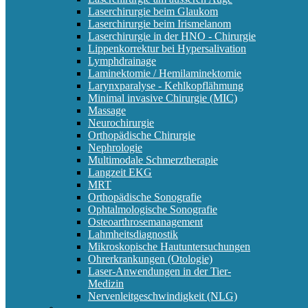
Laserchirurgie beim Glaukom
Laserchirurgie beim Irismelanom
Laserchirurgie in der HNO - Chirurgie
Lippenkorrektur bei Hypersalivation
Lymphdrainage
Laminektomie / Hemilaminektomie
Larynxparalyse - Kehlkopflähmung
Minimal invasive Chirurgie (MIC)
Massage
Neurochirurgie
Orthopädische Chirurgie
Nephrologie
Multimodale Schmerztherapie
Langzeit EKG
MRT
Orthopädische Sonografie
Ophtalmologische Sonografie
Osteoarthrosemanagement
Lahmheitsdiagnostik
Mikroskopische Hautuntersuchungen
Ohrerkrankungen (Otologie)
Laser-Anwendungen in der Tier-
Medizin
Nervenleitgeschwindigkeit (NLG)