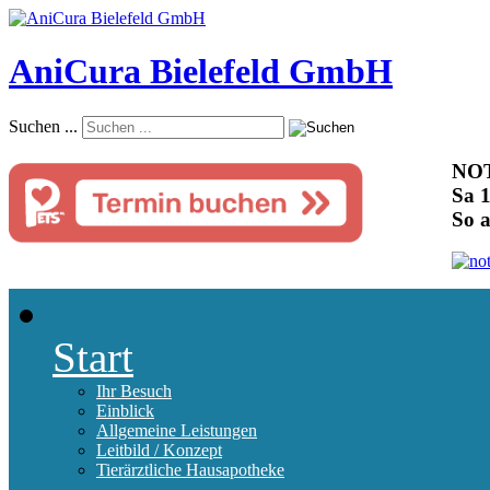
AniCura Bielefeld GmbH
Suchen ...
NOT
Sa 1
So 
Start
Ihr Besuch
Einblick
Allgemeine Leistungen
Leitbild / Konzept
Tierärztliche Hausapotheke