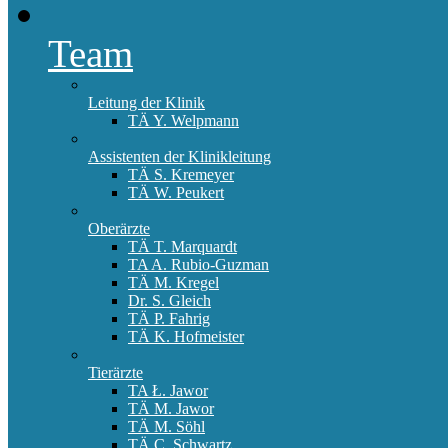
Team
Leitung der Klinik
TÄ Y. Welpmann
Assistenten der Klinikleitung
TÄ S. Kremeyer
TÄ W. Peukert
Oberärzte
TÄ T. Marquardt
TA A. Rubio-Guzman
TÄ M. Kregel
Dr. S. Gleich
TÄ P. Fahrig
TÄ K. Hofmeister
Tierärzte
TA Ł. Jawor
TÄ M. Jawor
TÄ M. Söhl
TÄ C. Schwartz