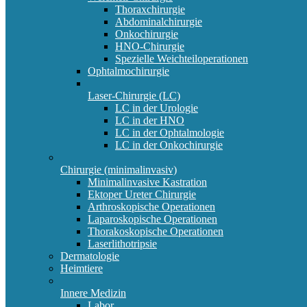
Thoraxchirurgie
Abdominalchirurgie
Onkochirurgie
HNO-Chirurgie
Spezielle Weichteiloperationen
Ophtalmochirurgie
Laser-Chirurgie (LC)
LC in der Urologie
LC in der HNO
LC in der Ophtalmologie
LC in der Onkochirurgie
Chirurgie (minimalinvasiv)
Minimalinvasive Kastration
Ektoper Ureter Chirurgie
Arthroskopische Operationen
Laparoskopische Operationen
Thorakoskopische Operationen
Laserlithotripsie
Dermatologie
Heimtiere
Innere Medizin
Labor