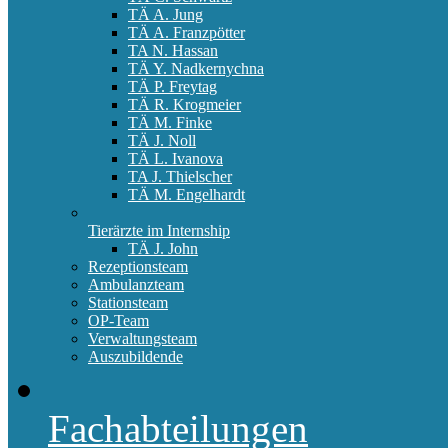
TÄ A. Jung
TÄ A. Franzpötter
TA N. Hassan
TÄ Y. Nadkernychna
TÄ P. Freytag
TÄ R. Krogmeier
TÄ M. Finke
TÄ J. Noll
TÄ L. Ivanova
TA J. Thielscher
TÄ M. Engelhardt
Tierärzte im Internship
TÄ J. John
Rezeptionsteam
Ambulanzteam
Stationsteam
OP-Team
Verwaltungsteam
Auszubildende
Fachabteilungen