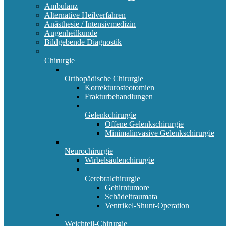
Ambulanz
Alternative Heilverfahren
Anästhesie / Intensivmedizin
Augenheilkunde
Bildgebende Diagnostik
Chirurgie
Orthopädische Chirurgie
Korrekturosteotomien
Frakturbehandlungen
Gelenkchirurgie
Offene Gelenkschirurgie
Minimalinvasive Gelenkschirurgie
Neurochirurgie
Wirbelsäulenchirurgie
Cerebralchirurgie
Gehirntumore
Schädeltraumata
Ventrikel-Shunt-Operation
Weichteil-Chirurgie