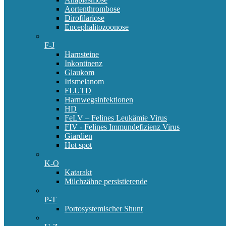
Aortenthrombose
Dirofilariose
Encephalitozoonose
F-J
Harnsteine
Inkontinenz
Glaukom
Irismelanom
FLUTD
Harnwegsinfektionen
HD
FeLV – Felines Leukämie Virus
FIV - Felines Immundefizienz Virus
Giardien
Hot spot
K-O
Katarakt
Milchzähne persistierende
P-T
Portosystemischer Shunt