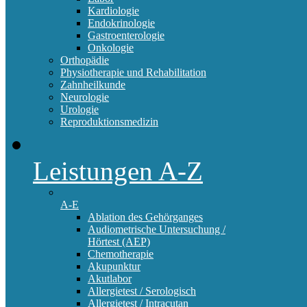
Kardiologie
Endokrinologie
Gastroenterologie
Onkologie
Orthopädie
Physiotherapie und Rehabilitation
Zahnheilkunde
Neurologie
Urologie
Reproduktionsmedizin
Leistungen A-Z
A-E
Ablation des Gehörganges
Audiometrische Untersuchung /
Hörtest (AEP)
Chemotherapie
Akupunktur
Akutlabor
Allergietest / Serologisch
Allergietest / Intracutan