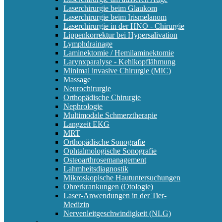
Laserchirurgie beim Glaukom
Laserchirurgie beim Irismelanom
Laserchirurgie in der HNO - Chirurgie
Lippenkorrektur bei Hypersalivation
Lymphdrainage
Laminektomie / Hemilaminektomie
Larynxparalyse - Kehlkopflähmung
Minimal invasive Chirurgie (MIC)
Massage
Neurochirurgie
Orthopädische Chirurgie
Nephrologie
Multimodale Schmerztherapie
Langzeit EKG
MRT
Orthopädische Sonografie
Ophtalmologische Sonografie
Osteoarthrosemanagement
Lahmheitsdiagnostik
Mikroskopische Hautuntersuchungen
Ohrerkrankungen (Otologie)
Laser-Anwendungen in der Tier-
Medizin
Nervenleitgeschwindigkeit (NLG)