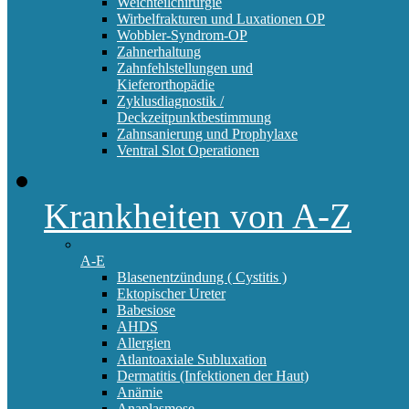
Weichteilchirurgie
Wirbelfrakturen und Luxationen OP
Wobbler-Syndrom-OP
Zahnerhaltung
Zahnfehlstellungen und
Kieferorthopädie
Zyklusdiagnostik /
Deckzeitpunktbestimmung
Zahnsanierung und Prophylaxe
Ventral Slot Operationen
Krankheiten von A-Z
A-E
Blasenentzündung ( Cystitis )
Ektopischer Ureter
Babesiose
AHDS
Allergien
Atlantoaxiale Subluxation
Dermatitis (Infektionen der Haut)
Anämie
Anaplasmose