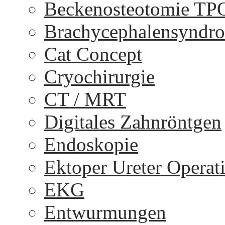
Beckenosteotomie TP
Brachycephalensyndr
Cat Concept
Cryochirurgie
CT / MRT
Digitales Zahnröntgen
Endoskopie
Ektoper Ureter Operat
EKG
Entwurmungen