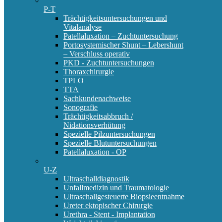
P-T
Trächtigkeitsuntersuchungen und
Vitalanalyse
Patellaluxation – Zuchtuntersuchung
Portosystemischer Shunt – Lebershunt
– Verschluss operativ
PKD - Zuchtuntersuchungen
Thoraxchirurgie
TPLO
TTA
Sachkundenachweise
Sonografie
Trächtigkeitsabbruch /
Nidationsverhütung
Spezielle Pilzuntersuchungen
Spezielle Blutuntersuchungen
Patellaluxation - OP
U-Z
Ultraschalldiagnostik
Unfallmedizin und Traumatologie
Ultraschallgesteuerte Biopsieentnahme
Ureter ektopischer Chirurgie
Urethra - Stent - Implantation