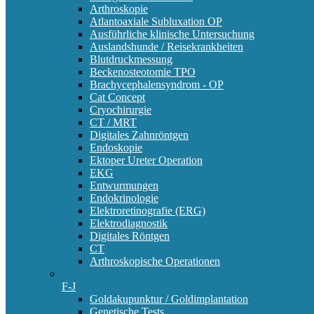
Arthroskopie
Atlantoaxiale Subluxation OP
Ausführliche klinische Untersuchung
Auslandshunde / Reisekrankheiten
Blutdruckmessung
Beckenosteotomie TPO
Brachycephalensyndrom - OP
Cat Concept
Cryochirurgie
CT / MRT
Digitales Zahnröntgen
Endoskopie
Ektoper Ureter Operation
EKG
Entwurmungen
Endokrinologie
Elektroretinografie (ERG)
Elektrodiagnostik
Digitales Röntgen
CT
Arthroskopische Operationen
F-J
Goldakupunktur / Goldimplantation
Genetische Tests