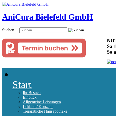
AniCura Bielefeld GmbH
Suchen ...
NOT
Sa 1
So 
Start
Ihr Besuch
Einblick
Allgemeine Leistungen
Leitbild / Konzept
Tierärztliche Hausapotheke