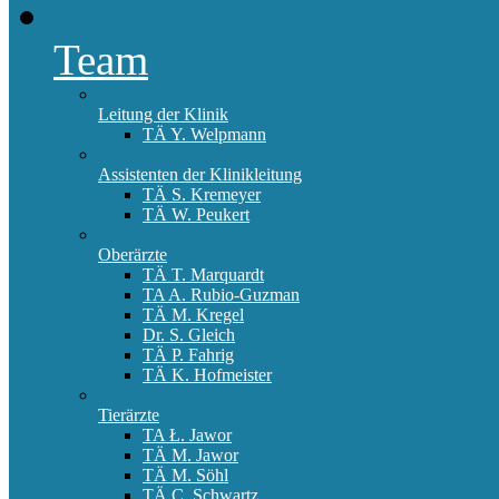
Team
Leitung der Klinik
TÄ Y. Welpmann
Assistenten der Klinikleitung
TÄ S. Kremeyer
TÄ W. Peukert
Oberärzte
TÄ T. Marquardt
TA A. Rubio-Guzman
TÄ M. Kregel
Dr. S. Gleich
TÄ P. Fahrig
TÄ K. Hofmeister
Tierärzte
TA Ł. Jawor
TÄ M. Jawor
TÄ M. Söhl
TÄ C. Schwartz