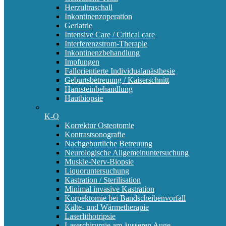
Herzultraschall
Inkontinenzoperation
Geriatrie
Intensive Care / Critical care
Interferenzstrom-Therapie
Inkontinenzbehandlung
Impfungen
Fallorientierte Individualanästhesie
Geburtsbetreuung / Kaiserschnitt
Harnsteinbehandlung
Hautbiopsie
K-O
Korrektur Osteotomie
Kontrastsonografie
Nachgeburtliche Betreuung
Neurologische Allgemeinuntersuchung
Muskle-Nerv-Biopsie
Liquoruntersuchung
Kastration / Sterilisation
Minimal invasive Kastration
Korpektomie bei Bandscheibenvorfall
Kälte- und Wärmetherapie
Laserlithotripsie
Laserchirurgie am äusseren Auge