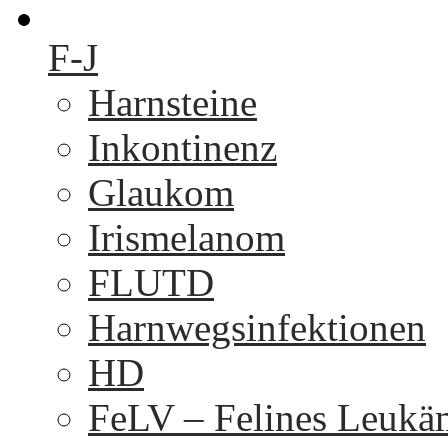
F-J
Harnsteine
Inkontinenz
Glaukom
Irismelanom
FLUTD
Harnwegsinfektionen
HD
FeLV – Felines Leukä