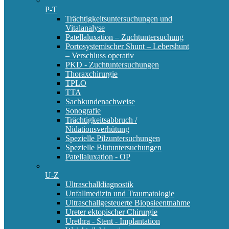
P-T
Trächtigkeitsuntersuchungen und
Vitalanalyse
Patellaluxation – Zuchtuntersuchung
Portosystemischer Shunt – Lebershunt
– Verschluss operativ
PKD - Zuchtuntersuchungen
Thoraxchirurgie
TPLO
TTA
Sachkundenachweise
Sonografie
Trächtigkeitsabbruch /
Nidationsverhütung
Spezielle Pilzuntersuchungen
Spezielle Blutuntersuchungen
Patellaluxation - OP
U-Z
Ultraschalldiagnostik
Unfallmedizin und Traumatologie
Ultraschallgesteuerte Biopsieentnahme
Ureter ektopischer Chirurgie
Urethra - Stent - Implantation