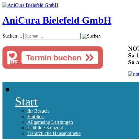
AniCura Bielefeld GmbH
Suchen ...
NOT
Sa 1
So 
Start
Ihr Besuch
Einblick
Allgemeine Leistungen
Leitbild / Konzept
Tierärztliche Hausapotheke