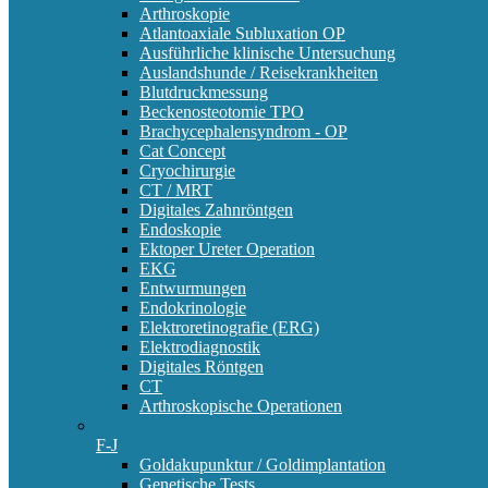
Arthroskopie
Atlantoaxiale Subluxation OP
Ausführliche klinische Untersuchung
Auslandshunde / Reisekrankheiten
Blutdruckmessung
Beckenosteotomie TPO
Brachycephalensyndrom - OP
Cat Concept
Cryochirurgie
CT / MRT
Digitales Zahnröntgen
Endoskopie
Ektoper Ureter Operation
EKG
Entwurmungen
Endokrinologie
Elektroretinografie (ERG)
Elektrodiagnostik
Digitales Röntgen
CT
Arthroskopische Operationen
F-J
Goldakupunktur / Goldimplantation
Genetische Tests