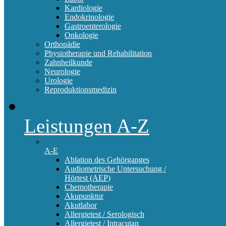
Kardiologie
Endokrinologie
Gastroenterologie
Onkologie
Orthopädie
Physiotherapie und Rehabilitation
Zahnheilkunde
Neurologie
Urologie
Reproduktionsmedizin
Leistungen A-Z
A-E
Ablation des Gehörganges
Audiometrische Untersuchung /
Hörtest (AEP)
Chemotherapie
Akupunktur
Akutlabor
Allergietest / Serologisch
Allergietest / Intracutan