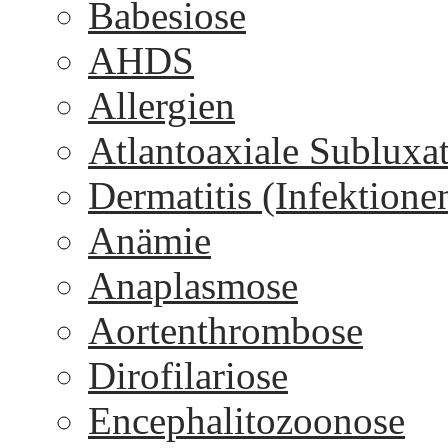
Babesiose
AHDS
Allergien
Atlantoaxiale Subluxa
Dermatitis (Infektione
Anämie
Anaplasmose
Aortenthrombose
Dirofilariose
Encephalitozoonose