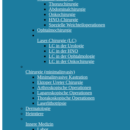
Thoraxchirurgie
Abdominalchirurgie
Onkochirurgie
HNO-Chirurgie
Spezielle Weichteiloperationen
Ophtalmochirurgie
Laser-Chirurgie (LC)
LC in der Urologie
LC in der HNO
LC in der Ophtalmologie
LC in der Onkochirurgie
Chirurgie (minimalinvasiv)
Minimalinvasive Kastration
Ektoper Ureter Chirurgie
Arthroskopische Operationen
Laparoskopische Operationen
Thorakoskopische Operationen
Laserlithotripsie
Dermatologie
Heimtiere
Innere Medizin
Labor