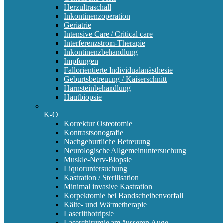
Herzultraschall
Inkontinenzoperation
Geriatrie
Intensive Care / Critical care
Interferenzstrom-Therapie
Inkontinenzbehandlung
Impfungen
Fallorientierte Individualanästhesie
Geburtsbetreuung / Kaiserschnitt
Harnsteinbehandlung
Hautbiopsie
K-O
Korrektur Osteotomie
Kontrastsonografie
Nachgeburtliche Betreuung
Neurologische Allgemeinuntersuchung
Muskle-Nerv-Biopsie
Liquoruntersuchung
Kastration / Sterilisation
Minimal invasive Kastration
Korpektomie bei Bandscheibenvorfall
Kälte- und Wärmetherapie
Laserlithotripsie
Laserchirurgie am äusseren Auge