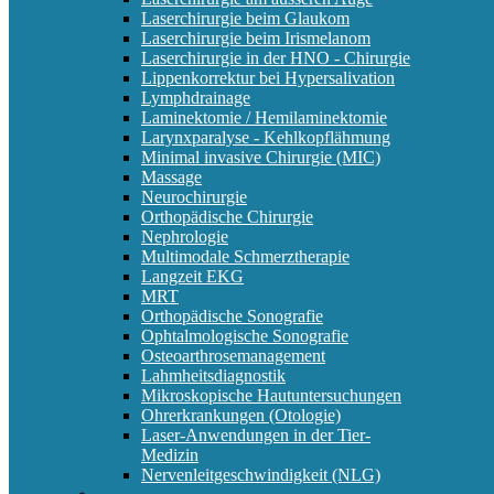
Laserchirurgie beim Glaukom
Laserchirurgie beim Irismelanom
Laserchirurgie in der HNO - Chirurgie
Lippenkorrektur bei Hypersalivation
Lymphdrainage
Laminektomie / Hemilaminektomie
Larynxparalyse - Kehlkopflähmung
Minimal invasive Chirurgie (MIC)
Massage
Neurochirurgie
Orthopädische Chirurgie
Nephrologie
Multimodale Schmerztherapie
Langzeit EKG
MRT
Orthopädische Sonografie
Ophtalmologische Sonografie
Osteoarthrosemanagement
Lahmheitsdiagnostik
Mikroskopische Hautuntersuchungen
Ohrerkrankungen (Otologie)
Laser-Anwendungen in der Tier-
Medizin
Nervenleitgeschwindigkeit (NLG)