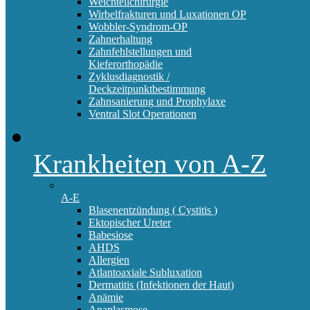
Weichteilchirurgie
Wirbelfrakturen und Luxationen OP
Wobbler-Syndrom-OP
Zahnerhaltung
Zahnfehlstellungen und
Kieferorthopädie
Zyklusdiagnostik /
Deckzeitpunktbestimmung
Zahnsanierung und Prophylaxe
Ventral Slot Operationen
Krankheiten von A-Z
A-E
Blasenentzündung ( Cystitis )
Ektopischer Ureter
Babesiose
AHDS
Allergien
Atlantoaxiale Subluxation
Dermatitis (Infektionen der Haut)
Anämie
Anaplasmose