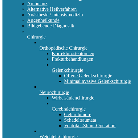
Ambulanz
Alternative Heilverfahren
Anästhesie / Intensivmedizin
Augenheilkunde
Bildgebende Diagnostik
Chirurgie
Orthopädische Chirurgie
Korrekturosteotomien
Frakturbehandlungen
Gelenkchirurgie
Offene Gelenkschirurgie
Minimalinvasive Gelenkschirurgie
Neurochirurgie
Wirbelsäulenchirurgie
Cerebralchirurgie
Gehirntumore
Schädeltraumata
Ventrikel-Shunt-Operation
Weichteil-Chirurgie