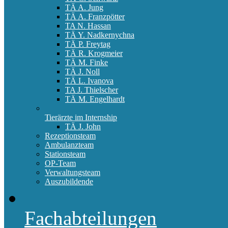
TÄ A. Jung
TÄ A. Franzpötter
TA N. Hassan
TÄ Y. Nadkernychna
TÄ P. Freytag
TÄ R. Krogmeier
TÄ M. Finke
TÄ J. Noll
TÄ L. Ivanova
TA J. Thielscher
TÄ M. Engelhardt
Tierärzte im Internship
TÄ J. John
Rezeptionsteam
Ambulanzteam
Stationsteam
OP-Team
Verwaltungsteam
Auszubildende
Fachabteilungen