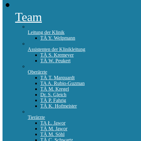
Team
Leitung der Klinik
TÄ Y. Welpmann
Assistenten der Klinikleitung
TÄ S. Kremeyer
TÄ W. Peukert
Oberärzte
TÄ T. Marquardt
TA A. Rubio-Guzman
TÄ M. Kregel
Dr. S. Gleich
TÄ P. Fahrig
TÄ K. Hofmeister
Tierärzte
TA Ł. Jawor
TÄ M. Jawor
TÄ M. Söhl
TÄ C. Schwartz