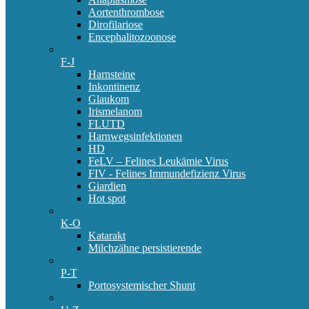
Aortenthrombose
Dirofilariose
Encephalitozoonose
F-J
Harnsteine
Inkontinenz
Glaukom
Irismelanom
FLUTD
Harnwegsinfektionen
HD
FeLV – Felines Leukämie Virus
FIV - Felines Immundefizienz Virus
Giardien
Hot spot
K-O
Katarakt
Milchzähne persistierende
P-T
Portosystemischer Shunt