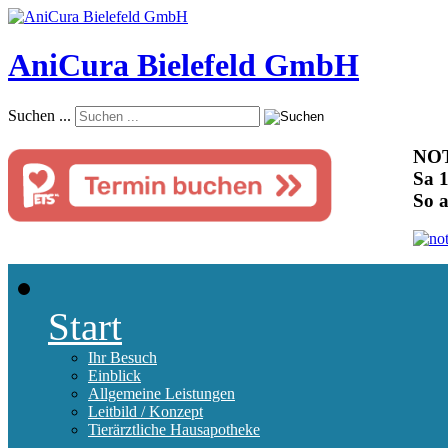
AniCura Bielefeld GmbH
Suchen ...
NOT
Sa 1
So 
Start
Ihr Besuch
Einblick
Allgemeine Leistungen
Leitbild / Konzept
Tierärztliche Hausapotheke