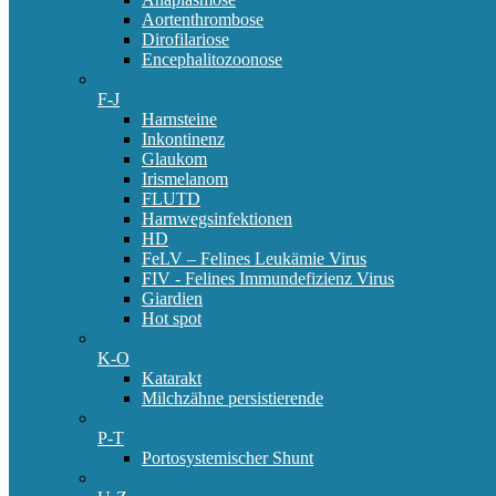
Aortenthrombose
Dirofilariose
Encephalitozoonose
F-J
Harnsteine
Inkontinenz
Glaukom
Irismelanom
FLUTD
Harnwegsinfektionen
HD
FeLV – Felines Leukämie Virus
FIV - Felines Immundefizienz Virus
Giardien
Hot spot
K-O
Katarakt
Milchzähne persistierende
P-T
Portosystemischer Shunt