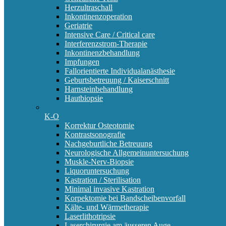
Herzultraschall
Inkontinenzoperation
Geriatrie
Intensive Care / Critical care
Interferenzstrom-Therapie
Inkontinenzbehandlung
Impfungen
Fallorientierte Individualanästhesie
Geburtsbetreuung / Kaiserschnitt
Harnsteinbehandlung
Hautbiopsie
K-O
Korrektur Osteotomie
Kontrastsonografie
Nachgeburtliche Betreuung
Neurologische Allgemeinuntersuchung
Muskle-Nerv-Biopsie
Liquoruntersuchung
Kastration / Sterilisation
Minimal invasive Kastration
Korpektomie bei Bandscheibenvorfall
Kälte- und Wärmetherapie
Laserlithotripsie
Laserchirurgie am äusseren Auge