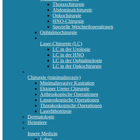
Thoraxchirurgie
Abdominalchirurgie
Onkochirurgie
HNO-Chirurgie
Spezielle Weichteiloperationen
Ophtalmochirurgie
Laser-Chirurgie (LC)
LC in der Urologie
LC in der HNO
LC in der Ophtalmologie
LC in der Onkochirurgie
Chirurgie (minimalinvasiv)
Minimalinvasive Kastration
Ektoper Ureter Chirurgie
Arthroskopische Operationen
Laparoskopische Operationen
Thorakoskopische Operationen
Laserlithotripsie
Dermatologie
Heimtiere
Innere Medizin
Labor