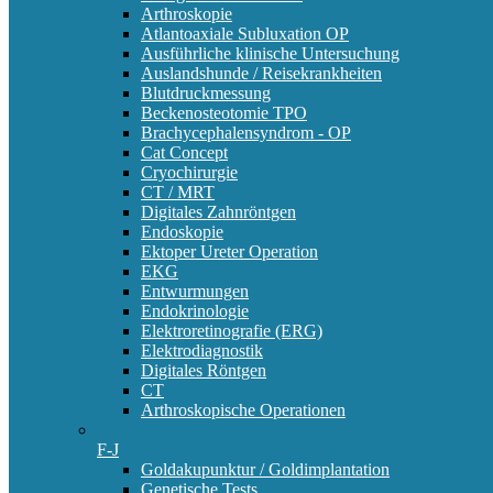
Arthroskopie
Atlantoaxiale Subluxation OP
Ausführliche klinische Untersuchung
Auslandshunde / Reisekrankheiten
Blutdruckmessung
Beckenosteotomie TPO
Brachycephalensyndrom - OP
Cat Concept
Cryochirurgie
CT / MRT
Digitales Zahnröntgen
Endoskopie
Ektoper Ureter Operation
EKG
Entwurmungen
Endokrinologie
Elektroretinografie (ERG)
Elektrodiagnostik
Digitales Röntgen
CT
Arthroskopische Operationen
F-J
Goldakupunktur / Goldimplantation
Genetische Tests