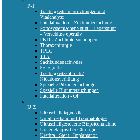
P-T
Trächtigkeitsuntersuchungen und
Vitalanalyse
Patellaluxation – Zuchtuntersuchung
Portosystemischer Shunt – Lebershunt
– Verschluss operativ
PKD - Zuchtuntersuchungen
Thoraxchirurgie
TPLO
TTA
Sachkundenachweise
Sonografie
Trächtigkeitsabbruch /
Nidationsverhütung
Spezielle Pilzuntersuchungen
Spezielle Blutuntersuchungen
Patellaluxation - OP
U-Z
Ultraschalldiagnostik
Unfallmedizin und Traumatologie
Ultraschallgesteuerte Biopsieentnahme
Ureter ektopischer Chirurgie
Urethra - Stent - Implantation