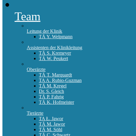
Team
Leitung der Klinik
TÄ Y. Welpmann
Assistenten der Klinikleitung
TÄ S. Kremeyer
TÄ W. Peukert
Oberärzte
TÄ T. Marquardt
TA A. Rubio-Guzman
TÄ M. Kregel
Dr. S. Gleich
TÄ P. Fahrig
TÄ K. Hofmeister
Tierärzte
TA Ł. Jawor
TÄ M. Jawor
TÄ M. Söhl
TÄ C. Schwartz