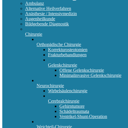
Ambulanz
Alternative Heilverfahren
Anästhesie / Intensivmedizin
Augenheilkunde
Bildgebende Diagnostik
Chirurgie
Orthopädische Chirurgie
Korrekturosteotomien
Frakturbehandlungen
Gelenkchirurgie
Offene Gelenkschirurgie
Minimalinvasive Gelenkschirurgie
Neurochirurgie
Wirbelsäulenchirurgie
Cerebralchirurgie
Gehirntumore
Schädeltraumata
Ventrikel-Shunt-Operation
Weichteil-Chirurgie