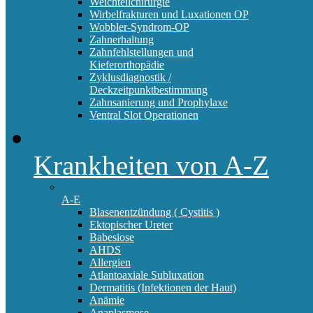
Weichteilchirurgie
Wirbelfrakturen und Luxationen OP
Wobbler-Syndrom-OP
Zahnerhaltung
Zahnfehlstellungen und
Kieferorthopädie
Zyklusdiagnostik /
Deckzeitpunktbestimmung
Zahnsanierung und Prophylaxe
Ventral Slot Operationen
Krankheiten von A-Z
A-E
Blasenentzündung ( Cystitis )
Ektopischer Ureter
Babesiose
AHDS
Allergien
Atlantoaxiale Subluxation
Dermatitis (Infektionen der Haut)
Anämie
Anaplasmose