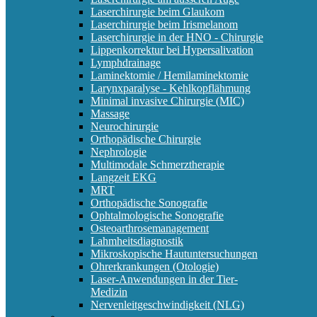
Laserchirurgie beim Glaukom
Laserchirurgie beim Irismelanom
Laserchirurgie in der HNO - Chirurgie
Lippenkorrektur bei Hypersalivation
Lymphdrainage
Laminektomie / Hemilaminektomie
Larynxparalyse - Kehlkopflähmung
Minimal invasive Chirurgie (MIC)
Massage
Neurochirurgie
Orthopädische Chirurgie
Nephrologie
Multimodale Schmerztherapie
Langzeit EKG
MRT
Orthopädische Sonografie
Ophtalmologische Sonografie
Osteoarthrosemanagement
Lahmheitsdiagnostik
Mikroskopische Hautuntersuchungen
Ohrerkrankungen (Otologie)
Laser-Anwendungen in der Tier-
Medizin
Nervenleitgeschwindigkeit (NLG)