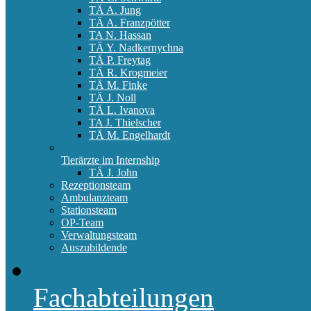
TÄ A. Jung
TÄ A. Franzpötter
TA N. Hassan
TÄ Y. Nadkernychna
TÄ P. Freytag
TÄ R. Krogmeier
TÄ M. Finke
TÄ J. Noll
TÄ L. Ivanova
TA J. Thielscher
TÄ M. Engelhardt
Tierärzte im Internship
TÄ J. John
Rezeptionsteam
Ambulanzteam
Stationsteam
OP-Team
Verwaltungsteam
Auszubildende
Fachabteilungen