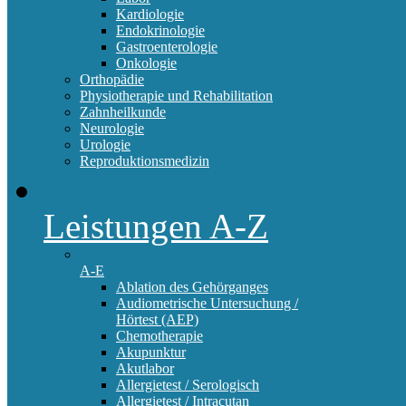
Kardiologie
Endokrinologie
Gastroenterologie
Onkologie
Orthopädie
Physiotherapie und Rehabilitation
Zahnheilkunde
Neurologie
Urologie
Reproduktionsmedizin
Leistungen A-Z
A-E
Ablation des Gehörganges
Audiometrische Untersuchung /
Hörtest (AEP)
Chemotherapie
Akupunktur
Akutlabor
Allergietest / Serologisch
Allergietest / Intracutan