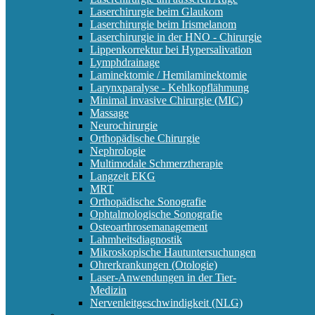
Laserchirurgie beim Glaukom
Laserchirurgie beim Irismelanom
Laserchirurgie in der HNO - Chirurgie
Lippenkorrektur bei Hypersalivation
Lymphdrainage
Laminektomie / Hemilaminektomie
Larynxparalyse - Kehlkopflähmung
Minimal invasive Chirurgie (MIC)
Massage
Neurochirurgie
Orthopädische Chirurgie
Nephrologie
Multimodale Schmerztherapie
Langzeit EKG
MRT
Orthopädische Sonografie
Ophtalmologische Sonografie
Osteoarthrosemanagement
Lahmheitsdiagnostik
Mikroskopische Hautuntersuchungen
Ohrerkrankungen (Otologie)
Laser-Anwendungen in der Tier-
Medizin
Nervenleitgeschwindigkeit (NLG)