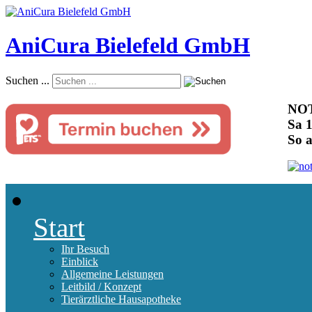
AniCura Bielefeld GmbH
Suchen ...
NOT
Sa 1
So 
Start
Ihr Besuch
Einblick
Allgemeine Leistungen
Leitbild / Konzept
Tierärztliche Hausapotheke