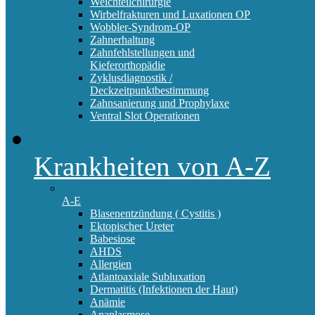
Weichteilchirurgie
Wirbelfrakturen und Luxationen OP
Wobbler-Syndrom-OP
Zahnerhaltung
Zahnfehlstellungen und
Kieferorthopädie
Zyklusdiagnostik /
Deckzeitpunktbestimmung
Zahnsanierung und Prophylaxe
Ventral Slot Operationen
Krankheiten von A-Z
A-E
Blasenentzündung ( Cystitis )
Ektopischer Ureter
Babesiose
AHDS
Allergien
Atlantoaxiale Subluxation
Dermatitis (Infektionen der Haut)
Anämie
Anaplasmose