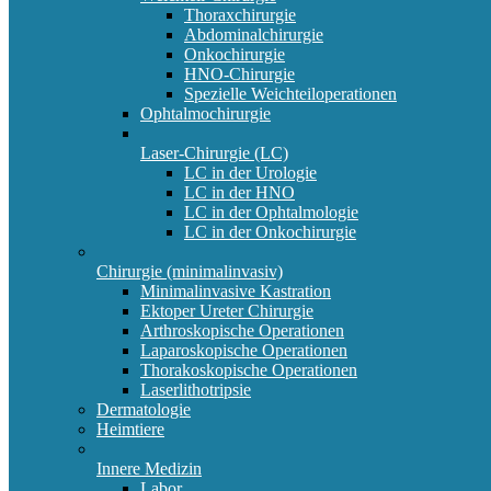
Thoraxchirurgie
Abdominalchirurgie
Onkochirurgie
HNO-Chirurgie
Spezielle Weichteiloperationen
Ophtalmochirurgie
Laser-Chirurgie (LC)
LC in der Urologie
LC in der HNO
LC in der Ophtalmologie
LC in der Onkochirurgie
Chirurgie (minimalinvasiv)
Minimalinvasive Kastration
Ektoper Ureter Chirurgie
Arthroskopische Operationen
Laparoskopische Operationen
Thorakoskopische Operationen
Laserlithotripsie
Dermatologie
Heimtiere
Innere Medizin
Labor