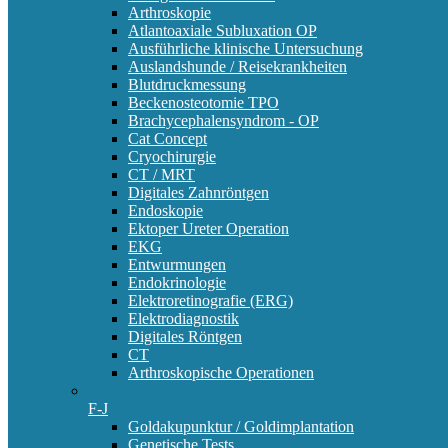
Arthroskopie
Atlantoaxiale Subluxation OP
Ausführliche klinische Untersuchung
Auslandshunde / Reisekrankheiten
Blutdruckmessung
Beckenosteotomie TPO
Brachycephalensyndrom - OP
Cat Concept
Cryochirurgie
CT / MRT
Digitales Zahnröntgen
Endoskopie
Ektoper Ureter Operation
EKG
Entwurmungen
Endokrinologie
Elektroretinografie (ERG)
Elektrodiagnostik
Digitales Röntgen
CT
Arthroskopische Operationen
F-J
Goldakupunktur / Goldimplantation
Genetische Tests