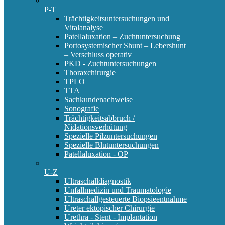
P-T
Trächtigkeitsuntersuchungen und
Vitalanalyse
Patellaluxation – Zuchtuntersuchung
Portosystemischer Shunt – Lebershunt
– Verschluss operativ
PKD - Zuchtuntersuchungen
Thoraxchirurgie
TPLO
TTA
Sachkundenachweise
Sonografie
Trächtigkeitsabbruch /
Nidationsverhütung
Spezielle Pilzuntersuchungen
Spezielle Blutuntersuchungen
Patellaluxation - OP
U-Z
Ultraschalldiagnostik
Unfallmedizin und Traumatologie
Ultraschallgesteuerte Biopsieentnahme
Ureter ektopischer Chirurgie
Urethra - Stent - Implantation