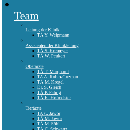
Team
Leitung der Klinik
TÄ Y. Welpmann
Assistenten der Klinikleitung
TÄ S. Kremeyer
TÄ W. Peukert
Oberärzte
TÄ T. Marquardt
TA A. Rubio-Guzman
TÄ M. Kregel
Dr. S. Gleich
TÄ P. Fahrig
TÄ K. Hofmeister
Tierärzte
TA Ł. Jawor
TÄ M. Jawor
TÄ M. Söhl
TÄ C. Schwartz