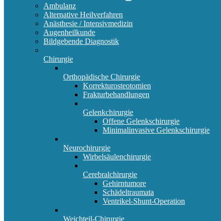
Ambulanz
Alternative Heilverfahren
Anästhesie / Intensivmedizin
Augenheilkunde
Bildgebende Diagnostik
Chirurgie
Orthopädische Chirurgie
Korrekturosteotomien
Frakturbehandlungen
Gelenkchirurgie
Offene Gelenkschirurgie
Minimalinvasive Gelenkschirurgie
Neurochirurgie
Wirbelsäulenchirurgie
Cerebralchirurgie
Gehirntumore
Schädeltraumata
Ventrikel-Shunt-Operation
Weichteil-Chirurgie