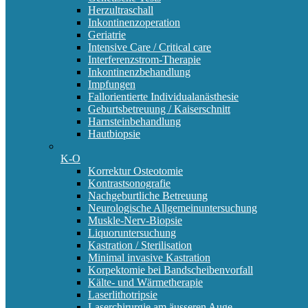
Herzultraschall
Inkontinenzoperation
Geriatrie
Intensive Care / Critical care
Interferenzstrom-Therapie
Inkontinenzbehandlung
Impfungen
Fallorientierte Individualanästhesie
Geburtsbetreuung / Kaiserschnitt
Harnsteinbehandlung
Hautbiopsie
K-O
Korrektur Osteotomie
Kontrastsonografie
Nachgeburtliche Betreuung
Neurologische Allgemeinuntersuchung
Muskle-Nerv-Biopsie
Liquoruntersuchung
Kastration / Sterilisation
Minimal invasive Kastration
Korpektomie bei Bandscheibenvorfall
Kälte- und Wärmetherapie
Laserlithotripsie
Laserchirurgie am äusseren Auge