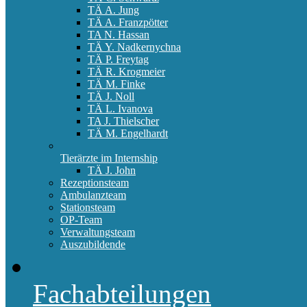
TÄ A. Jung
TÄ A. Franzpötter
TA N. Hassan
TÄ Y. Nadkernychna
TÄ P. Freytag
TÄ R. Krogmeier
TÄ M. Finke
TÄ J. Noll
TÄ L. Ivanova
TA J. Thielscher
TÄ M. Engelhardt
Tierärzte im Internship
TÄ J. John
Rezeptionsteam
Ambulanzteam
Stationsteam
OP-Team
Verwaltungsteam
Auszubildende
Fachabteilungen