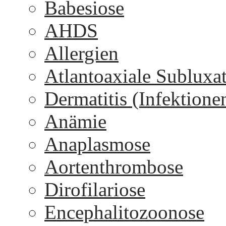
Babesiose
AHDS
Allergien
Atlantoaxiale Subluxa
Dermatitis (Infektione
Anämie
Anaplasmose
Aortenthrombose
Dirofilariose
Encephalitozoonose