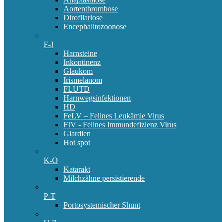
Aortenthrombose
Dirofilariose
Encephalitozoonose
F-J
Harnsteine
Inkontinenz
Glaukom
Irismelanom
FLUTD
Harnwegsinfektionen
HD
FeLV – Felines Leukämie Virus
FIV - Felines Immundefizienz Virus
Giardien
Hot spot
K-O
Katarakt
Milchzähne persistierende
P-T
Portosystemischer Shunt