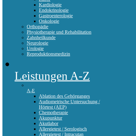
Kardiologie
Endokrinologie
Gastroenterologie
Onkologie
Orthopädie
Physiotherapie und Rehabilitation
Zahnheilkunde
Neurologie
Urologie
Reproduktionsmedizin
Leistungen A-Z
A-E
Ablation des Gehörganges
Audiometrische Untersuchung /
Hörtest (AEP)
Chemotherapie
Akupunktur
Akutlabor
Allergietest / Serologisch
Allergietest / Intracutan