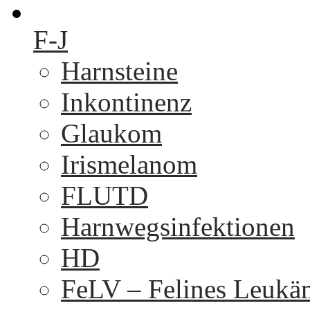
F-J
Harnsteine
Inkontinenz
Glaukom
Irismelanom
FLUTD
Harnwegsinfektionen
HD
FeLV – Felines Leukä