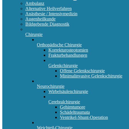
Ambulanz
Alternative Heilverfahren
Anästhesie / Intensivmedizin
Augenheilkunde
Bildgebende Diagnostik
Chirurgie
Orthopädische Chirurgie
Korrekturosteotomien
Frakturbehandlungen
Gelenkchirurgie
Offene Gelenkschirurgie
Minimalinvasive Gelenkschirurgie
Neurochirurgie
Wirbelsäulenchirurgie
Cerebralchirurgie
Gehirntumore
Schädeltraumata
Ventrikel-Shunt-Operation
Weichteil-Chirurgie