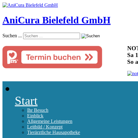
AniCura Bielefeld GmbH
Suchen ...
NOT
Sa 1
So 
Start
Ihr Besuch
Einblick
Allgemeine Leistungen
Leitbild / Konzept
Tierärztliche Hausapotheke