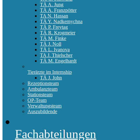
TÄ A. Jung
TÄ A. Franzpötter
TA N. Hassan
TÄ Y. Nadkernychna
TÄ P. Freytag
TÄ R. Krogmeier
TÄ M. Finke
TÄ J. Noll
TÄ L. Ivanova
TA J. Thielscher
TÄ M. Engelhardt
Tierärzte im Internship
TÄ J. John
Rezeptionsteam
Ambulanzteam
Stationsteam
OP-Team
Verwaltungsteam
Auszubildende
Fachabteilungen