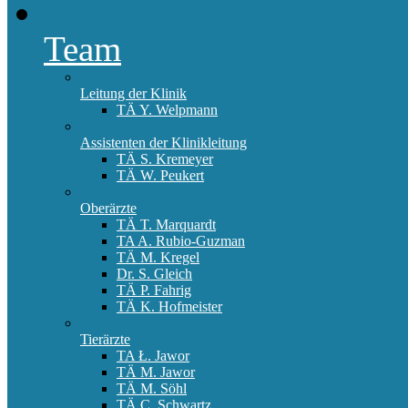
Team
Leitung der Klinik
TÄ Y. Welpmann
Assistenten der Klinikleitung
TÄ S. Kremeyer
TÄ W. Peukert
Oberärzte
TÄ T. Marquardt
TA A. Rubio-Guzman
TÄ M. Kregel
Dr. S. Gleich
TÄ P. Fahrig
TÄ K. Hofmeister
Tierärzte
TA Ł. Jawor
TÄ M. Jawor
TÄ M. Söhl
TÄ C. Schwartz