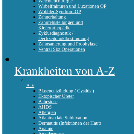
Weichteilchirurgie
Wirbelfrakturen und Luxationen OP
Wobbler-Syndrom-OP
Zahnerhaltung
Zahnfehlstellungen und
Kieferorthopädie
Zyklusdiagnostik /
Deckzeitpunktbestimmung
Zahnsanierung und Prophylaxe
Ventral Slot Operationen
Krankheiten von A-Z
A-E
Blasenentzündung ( Cystitis )
Ektopischer Ureter
Babesiose
AHDS
Allergien
Atlantoaxiale Subluxation
Dermatitis (Infektionen der Haut)
Anämie
Anaplasmose