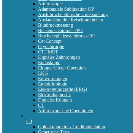
Arthroskopie
Atlantoaxiale Subluxation OP
Ausführliche klinische Untersuchung
Auslandshunde / Reisekrankheiten
Blutdruckmessung
Beckenosteotomie TPO
Brachycephalensyndrom - OP
Cat Concept
Cryochirurgie
CT / MRT
Digitales Zahnröntgen
Endoskopie
Ektoper Ureter Operation
EKG
Entwurmungen
Endokrinologie
Elektroretinografie (ERG)
Elektrodiagnostik
Digitales Röntgen
CT
Arthroskopische Operationen
F-J
Goldakupunktur / Goldimplantation
Genetische Tests