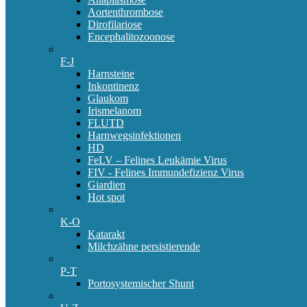
Aortenthrombose
Dirofilariose
Encephalitozoonose
F-J
Harnsteine
Inkontinenz
Glaukom
Irismelanom
FLUTD
Harnwegsinfektionen
HD
FeLV – Felines Leukämie Virus
FIV - Felines Immundefizienz Virus
Giardien
Hot spot
K-O
Katarakt
Milchzähne persistierende
P-T
Portosystemischer Shunt