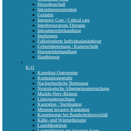
Herzultraschall
Inkontinenzoperation
Geriatrie
Intensive Care / Critical care
Interferenzstrom-Therapie
Inkontinenzbehandlung
Impfungen
Fallorientierte Individualanästhesie
Geburtsbetreuung / Kaiserschnitt
Harnsteinbehandlung
Hautbiopsie
K-O
Korrektur Osteotomie
Kontrastsonografie
Nachgeburtliche Betreuung
Neurologische Allgemeinuntersuchung
Muskle-Nerv-Biopsie
Liquoruntersuchung
Kastration / Sterilisation
Minimal invasive Kastration
Korpektomie bei Bandscheibenvorfall
Kälte- und Wärmetherapie
Laserlithotripsie
Laserchirurgie am äusseren Auge