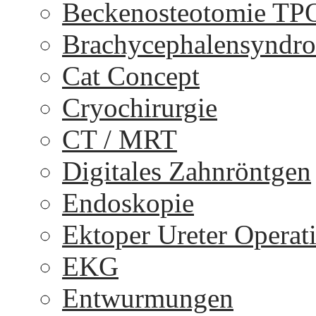
Beckenosteotomie TP
Brachycephalensyndr
Cat Concept
Cryochirurgie
CT / MRT
Digitales Zahnröntgen
Endoskopie
Ektoper Ureter Operat
EKG
Entwurmungen