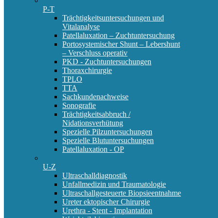
P-T
Trächtigkeitsuntersuchungen und
Vitalanalyse
Patellaluxation – Zuchtuntersuchung
Portosystemischer Shunt – Lebershunt
– Verschluss operativ
PKD - Zuchtuntersuchungen
Thoraxchirurgie
TPLO
TTA
Sachkundenachweise
Sonografie
Trächtigkeitsabbruch /
Nidationsverhütung
Spezielle Pilzuntersuchungen
Spezielle Blutuntersuchungen
Patellaluxation - OP
U-Z
Ultraschalldiagnostik
Unfallmedizin und Traumatologie
Ultraschallgesteuerte Biopsieentnahme
Ureter ektopischer Chirurgie
Urethra - Stent - Implantation