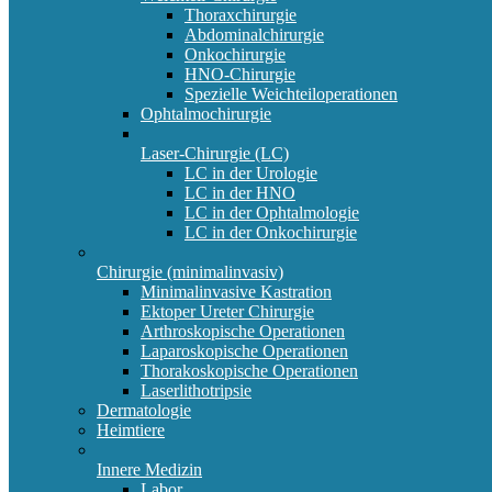
Thoraxchirurgie
Abdominalchirurgie
Onkochirurgie
HNO-Chirurgie
Spezielle Weichteiloperationen
Ophtalmochirurgie
Laser-Chirurgie (LC)
LC in der Urologie
LC in der HNO
LC in der Ophtalmologie
LC in der Onkochirurgie
Chirurgie (minimalinvasiv)
Minimalinvasive Kastration
Ektoper Ureter Chirurgie
Arthroskopische Operationen
Laparoskopische Operationen
Thorakoskopische Operationen
Laserlithotripsie
Dermatologie
Heimtiere
Innere Medizin
Labor