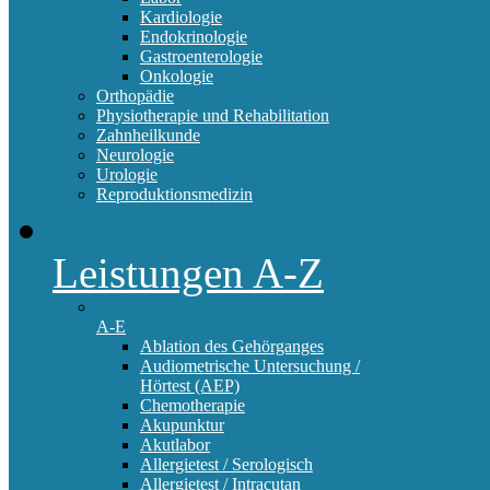
Kardiologie
Endokrinologie
Gastroenterologie
Onkologie
Orthopädie
Physiotherapie und Rehabilitation
Zahnheilkunde
Neurologie
Urologie
Reproduktionsmedizin
Leistungen A-Z
A-E
Ablation des Gehörganges
Audiometrische Untersuchung /
Hörtest (AEP)
Chemotherapie
Akupunktur
Akutlabor
Allergietest / Serologisch
Allergietest / Intracutan