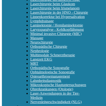
Laserchirurgie beim Glaukom
Laserchirurgie beim Irismelanom
Laserchirurgie in der HNO - Chirurgie
Lippenkorrektur bei Hypersalivation
Lymphdrainage
Laminektomie / Hemilaminektomie
Larynxparalyse - Kehlkopflähmung
Minimal invasive Chirurgie (MIC)
Massage
Neurochirurgie
Orthopädische Chirurgie
Nephrologie
Multimodale Schmerztherapie
Langzeit EKG
MRT
Orthopädische Sonografie
Ophtalmologische Sonografie
Osteoarthrosemanagement
Lahmheitsdiagnostik
Mikroskopische Hautuntersuchungen
Ohrerkrankungen (Otologie)
Laser-Anwendungen in der Tier-
Medizin
Nervenleitgeschwindigkeit (NLG)