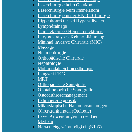
Laserchirurgie beim Glaukom
Laserchirurgie beim Irismelanom
Laserchirurgie in der HNO - Chirurgie
Lippenkorrektur bei Hypersalivation
Lymphdrainage
Laminektomie / Hemilaminektomie
Larynxparalyse - Kehlkopflähmung
Minimal invasive Chirurgie (MIC)
Massage
Neurochirurgie
Orthopädische Chirurgie
Nephrologie
Multimodale Schmerztherapie
Langzeit EKG
MRT
Orthopädische Sonografie
Ophtalmologische Sonografie
Osteoarthrosemanagement
Lahmheitsdiagnostik
Mikroskopische Hautuntersuchungen
Ohrerkrankungen (Otologie)
Laser-Anwendungen in der Tier-
Medizin
Nervenleitgeschwindigkeit (NLG)