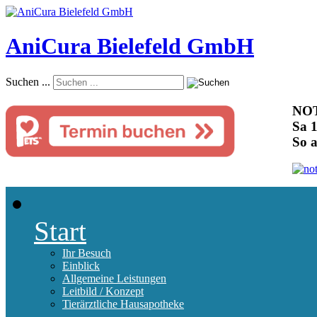
AniCura Bielefeld GmbH
Suchen ...
NOT
Sa 1
So 
Start
Ihr Besuch
Einblick
Allgemeine Leistungen
Leitbild / Konzept
Tierärztliche Hausapotheke