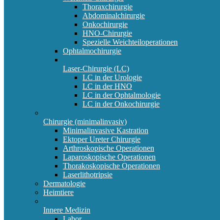
Thoraxchirurgie
Abdominalchirurgie
Onkochirurgie
HNO-Chirurgie
Spezielle Weichteiloperationen
Ophtalmochirurgie
Laser-Chirurgie (LC)
LC in der Urologie
LC in der HNO
LC in der Ophtalmologie
LC in der Onkochirurgie
Chirurgie (minimalinvasiv)
Minimalinvasive Kastration
Ektoper Ureter Chirurgie
Arthroskopische Operationen
Laparoskopische Operationen
Thorakoskopische Operationen
Laserlithotripsie
Dermatologie
Heimtiere
Innere Medizin
Labor