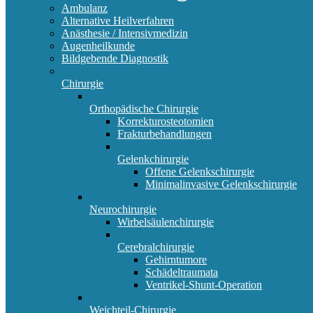
Ambulanz
Alternative Heilverfahren
Anästhesie / Intensivmedizin
Augenheilkunde
Bildgebende Diagnostik
Chirurgie
Orthopädische Chirurgie
Korrekturosteotomien
Frakturbehandlungen
Gelenkchirurgie
Offene Gelenkschirurgie
Minimalinvasive Gelenkschirurgie
Neurochirurgie
Wirbelsäulenchirurgie
Cerebralchirurgie
Gehirntumore
Schädeltraumata
Ventrikel-Shunt-Operation
Weichteil-Chirurgie