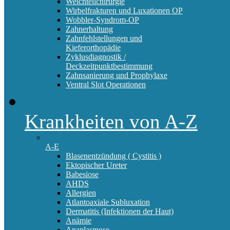
Weichteilchirurgie
Wirbelfrakturen und Luxationen OP
Wobbler-Syndrom-OP
Zahnerhaltung
Zahnfehlstellungen und
Kieferorthopädie
Zyklusdiagnostik /
Deckzeitpunktbestimmung
Zahnsanierung und Prophylaxe
Ventral Slot Operationen
Krankheiten von A-Z
A-E
Blasenentzündung ( Cystitis )
Ektopischer Ureter
Babesiose
AHDS
Allergien
Atlantoaxiale Subluxation
Dermatitis (Infektionen der Haut)
Anämie
Anaplasmose