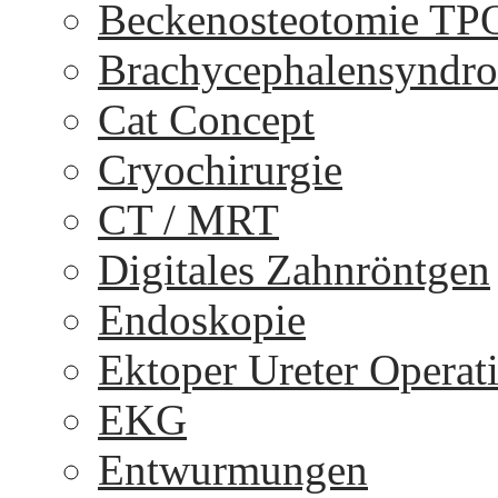
Beckenosteotomie TP
Brachycephalensyndr
Cat Concept
Cryochirurgie
CT / MRT
Digitales Zahnröntgen
Endoskopie
Ektoper Ureter Operat
EKG
Entwurmungen