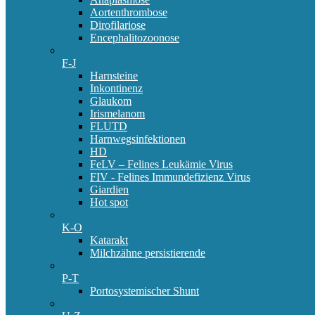
Aortenthrombose
Dirofilariose
Encephalitozoonose
F-J
Harnsteine
Inkontinenz
Glaukom
Irismelanom
FLUTD
Harnwegsinfektionen
HD
FeLV – Felines Leukämie Virus
FIV - Felines Immundefizienz Virus
Giardien
Hot spot
K-O
Katarakt
Milchzähne persistierende
P-T
Portosystemischer Shunt