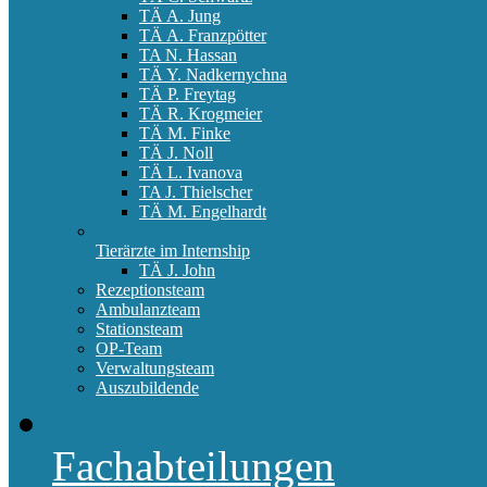
TÄ A. Jung
TÄ A. Franzpötter
TA N. Hassan
TÄ Y. Nadkernychna
TÄ P. Freytag
TÄ R. Krogmeier
TÄ M. Finke
TÄ J. Noll
TÄ L. Ivanova
TA J. Thielscher
TÄ M. Engelhardt
Tierärzte im Internship
TÄ J. John
Rezeptionsteam
Ambulanzteam
Stationsteam
OP-Team
Verwaltungsteam
Auszubildende
Fachabteilungen