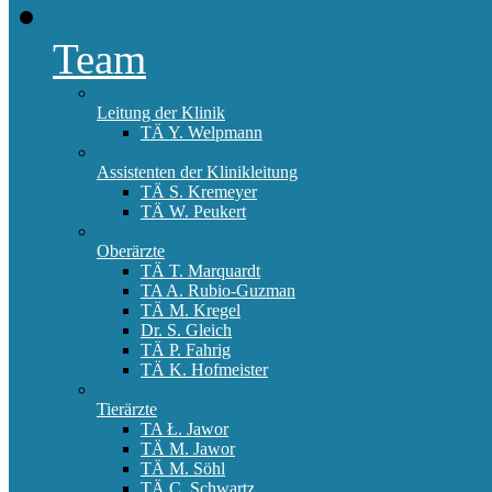
Team
Leitung der Klinik
TÄ Y. Welpmann
Assistenten der Klinikleitung
TÄ S. Kremeyer
TÄ W. Peukert
Oberärzte
TÄ T. Marquardt
TA A. Rubio-Guzman
TÄ M. Kregel
Dr. S. Gleich
TÄ P. Fahrig
TÄ K. Hofmeister
Tierärzte
TA Ł. Jawor
TÄ M. Jawor
TÄ M. Söhl
TÄ C. Schwartz