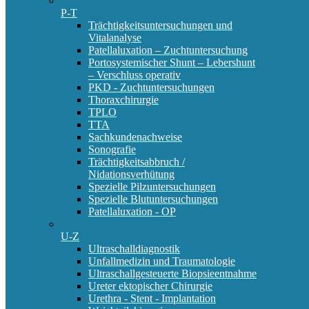
P-T
Trächtigkeitsuntersuchungen und
Vitalanalyse
Patellaluxation – Zuchtuntersuchung
Portosystemischer Shunt – Lebershunt
– Verschluss operativ
PKD - Zuchtuntersuchungen
Thoraxchirurgie
TPLO
TTA
Sachkundenachweise
Sonografie
Trächtigkeitsabbruch /
Nidationsverhütung
Spezielle Pilzuntersuchungen
Spezielle Blutuntersuchungen
Patellaluxation - OP
U-Z
Ultraschalldiagnostik
Unfallmedizin und Traumatologie
Ultraschallgesteuerte Biopsieentnahme
Ureter ektopischer Chirurgie
Urethra - Stent - Implantation