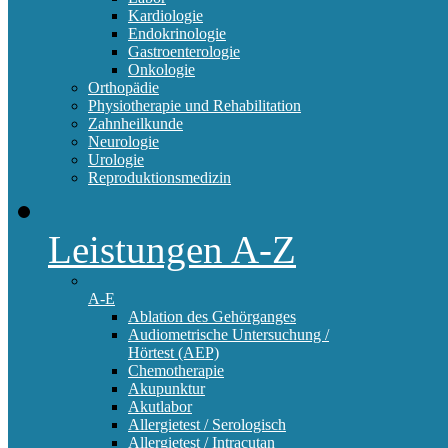
Kardiologie
Endokrinologie
Gastroenterologie
Onkologie
Orthopädie
Physiotherapie und Rehabilitation
Zahnheilkunde
Neurologie
Urologie
Reproduktionsmedizin
Leistungen A-Z
A-E
Ablation des Gehörganges
Audiometrische Untersuchung /
Hörtest (AEP)
Chemotherapie
Akupunktur
Akutlabor
Allergietest / Serologisch
Allergietest / Intracutan