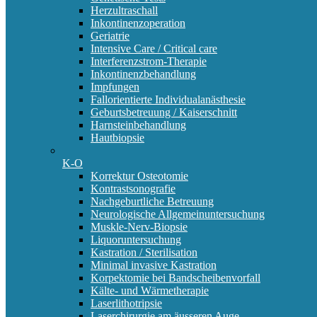
Herzultraschall
Inkontinenzoperation
Geriatrie
Intensive Care / Critical care
Interferenzstrom-Therapie
Inkontinenzbehandlung
Impfungen
Fallorientierte Individualanästhesie
Geburtsbetreuung / Kaiserschnitt
Harnsteinbehandlung
Hautbiopsie
K-O
Korrektur Osteotomie
Kontrastsonografie
Nachgeburtliche Betreuung
Neurologische Allgemeinuntersuchung
Muskle-Nerv-Biopsie
Liquoruntersuchung
Kastration / Sterilisation
Minimal invasive Kastration
Korpektomie bei Bandscheibenvorfall
Kälte- und Wärmetherapie
Laserlithotripsie
Laserchirurgie am äusseren Auge