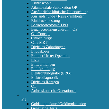
Arthroskopie
Atlantoaxiale Subluxation OP
Ausführliche klinische Untersuchung
Auslandshunde / Reisekrankheiten
Blutdruckmessung
Beckenosteotomie TPO
Brachycephalensyndrom - OP
Cat Concept
Cryochirurgie
CT / MRT
Digitales Zahnröntgen
Endoskopie
Ektoper Ureter Operation
EKG
Entwurmungen
Endokrinologie
Elektroretinografie (ERG)
Elektrodiagnostik
Digitales Röntgen
CT
Arthroskopische Operationen
F-J
Goldakupunktur / Goldimplantation
Genetische Tests