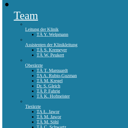
Team
Leitung der Klinik
TÄ Y. Welpmann
Assistenten der Klinikleitung
TÄ S. Kremeyer
TÄ W. Peukert
Oberärzte
TÄ T. Marquardt
TA A. Rubio-Guzman
TÄ M. Kregel
Dr. S. Gleich
TÄ P. Fahrig
TÄ K. Hofmeister
Tierärzte
TA Ł. Jawor
TÄ M. Jawor
TÄ M. Söhl
TÄ C. Schwartz