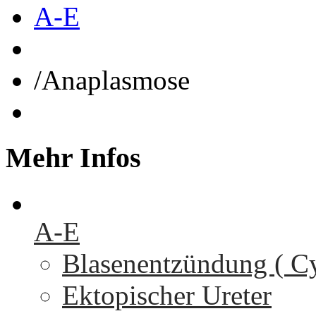
A-E
/
Anaplasmose
Mehr
Infos
A-E
Blasenentzündung ( Cys
Ektopischer Ureter