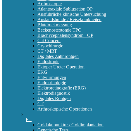
Arthroskopie
Atlantoaxiale Subluxation OP
Ausführliche klinische Untersuchung
Auslandshunde / Reisekrankheiten
Blutdruckmessung
Beckenosteotomie TPO
Brachycephalensyndrom - OP
Cat Concept
Cryochirurgie
CT / MRT
Digitales Zahnröntgen
Endoskopie
Ektoper Ureter Operation
EKG
Entwurmungen
Endokrinologie
Elektroretinografie (ERG)
Elektrodiagnostik
Digitales Röntgen
CT
Arthroskopische Operationen
F-J
Goldakupunktur / Goldimplantation
Genetische Tests