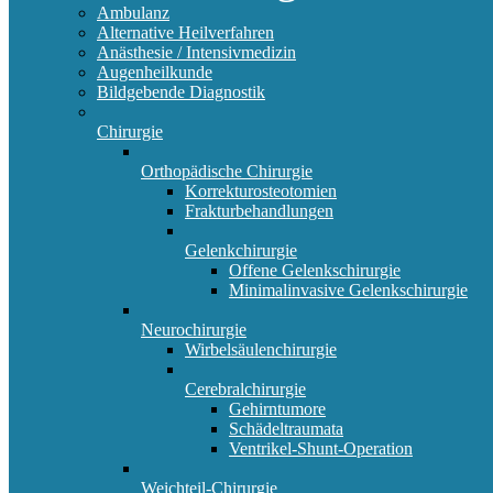
Ambulanz
Alternative Heilverfahren
Anästhesie / Intensivmedizin
Augenheilkunde
Bildgebende Diagnostik
Chirurgie
Orthopädische Chirurgie
Korrekturosteotomien
Frakturbehandlungen
Gelenkchirurgie
Offene Gelenkschirurgie
Minimalinvasive Gelenkschirurgie
Neurochirurgie
Wirbelsäulenchirurgie
Cerebralchirurgie
Gehirntumore
Schädeltraumata
Ventrikel-Shunt-Operation
Weichteil-Chirurgie