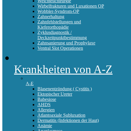
Weichteilchirurgie
Wirbelfrakturen und Luxationen OP
Wobbler-Syndrom-OP
Zahnerhaltung
Zahnfehlstellungen und
Kieferorthopädie
Zyklusdiagnostik /
Deckzeitpunktbestimmung
Zahnsanierung und Prophylaxe
Ventral Slot Operationen
Krankheiten von A-Z
A-E
Blasenentzündung ( Cystitis )
Ektopischer Ureter
Babesiose
AHDS
Allergien
Atlantoaxiale Subluxation
Dermatitis (Infektionen der Haut)
Anämie
Anaplasmose