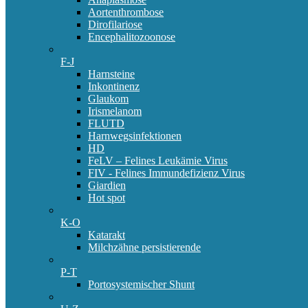
Aortenthrombose
Dirofilariose
Encephalitozoonose
F-J
Harnsteine
Inkontinenz
Glaukom
Irismelanom
FLUTD
Harnwegsinfektionen
HD
FeLV – Felines Leukämie Virus
FIV - Felines Immundefizienz Virus
Giardien
Hot spot
K-O
Katarakt
Milchzähne persistierende
P-T
Portosystemischer Shunt