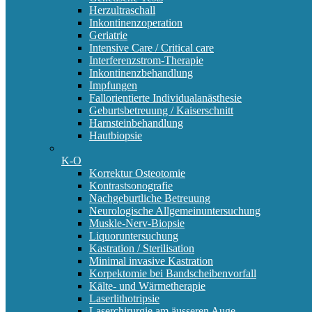
Herzultraschall
Inkontinenzoperation
Geriatrie
Intensive Care / Critical care
Interferenzstrom-Therapie
Inkontinenzbehandlung
Impfungen
Fallorientierte Individualanästhesie
Geburtsbetreuung / Kaiserschnitt
Harnsteinbehandlung
Hautbiopsie
K-O
Korrektur Osteotomie
Kontrastsonografie
Nachgeburtliche Betreuung
Neurologische Allgemeinuntersuchung
Muskle-Nerv-Biopsie
Liquoruntersuchung
Kastration / Sterilisation
Minimal invasive Kastration
Korpektomie bei Bandscheibenvorfall
Kälte- und Wärmetherapie
Laserlithotripsie
Laserchirurgie am äusseren Auge