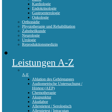
Kardiologie
Endokrinologie
Gastroenterologie
Onkologie
Orthopädie
Physiotherapie und Rehabilitation
Zahnheilkunde
Neurologie
Urologie
Reproduktionsmedizin
Leistungen A-Z
A-E
Ablation des Gehörganges
Audiometrische Untersuchung /
Hörtest (AEP)
Chemotherapie
Akupunktur
Akutlabor
Allergietest / Serologisch
Allergietest / Intracutan