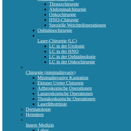
Thoraxchirurgie
Abdominalchirurgie
Onkochirurgie
HNO-Chirurgie
Spezielle Weichteiloperationen
Ophtalmochirurgie
Laser-Chirurgie (LC)
LC in der Urologie
LC in der HNO
LC in der Ophtalmologie
LC in der Onkochirurgie
Chirurgie (minimalinvasiv)
Minimalinvasive Kastration
Ektoper Ureter Chirurgie
Arthroskopische Operationen
Laparoskopische Operationen
Thorakoskopische Operationen
Laserlithotripsie
Dermatologie
Heimtiere
Innere Medizin
Labor