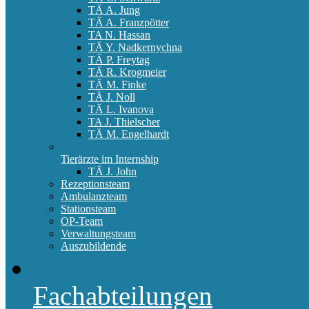
TÄ A. Jung
TÄ A. Franzpötter
TA N. Hassan
TÄ Y. Nadkernychna
TÄ P. Freytag
TÄ R. Krogmeier
TÄ M. Finke
TÄ J. Noll
TÄ L. Ivanova
TA J. Thielscher
TÄ M. Engelhardt
Tierärzte im Internship
TÄ J. John
Rezeptionsteam
Ambulanzteam
Stationsteam
OP-Team
Verwaltungsteam
Auszubildende
Fachabteilungen