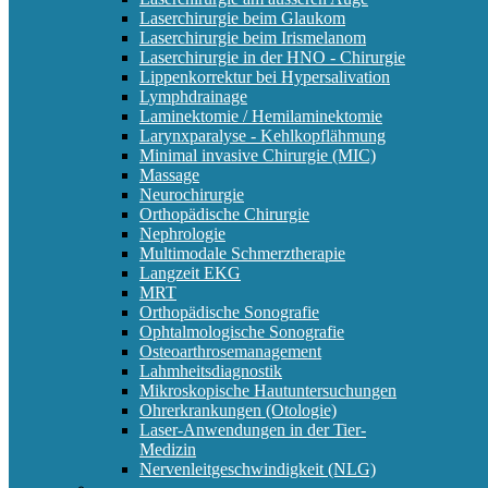
Laserchirurgie beim Glaukom
Laserchirurgie beim Irismelanom
Laserchirurgie in der HNO - Chirurgie
Lippenkorrektur bei Hypersalivation
Lymphdrainage
Laminektomie / Hemilaminektomie
Larynxparalyse - Kehlkopflähmung
Minimal invasive Chirurgie (MIC)
Massage
Neurochirurgie
Orthopädische Chirurgie
Nephrologie
Multimodale Schmerztherapie
Langzeit EKG
MRT
Orthopädische Sonografie
Ophtalmologische Sonografie
Osteoarthrosemanagement
Lahmheitsdiagnostik
Mikroskopische Hautuntersuchungen
Ohrerkrankungen (Otologie)
Laser-Anwendungen in der Tier-
Medizin
Nervenleitgeschwindigkeit (NLG)