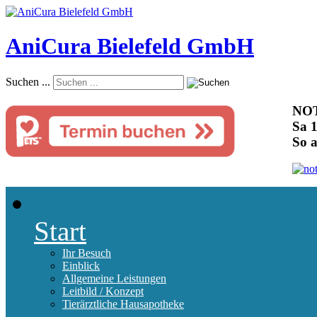
AniCura Bielefeld GmbH
Suchen ...
NOT
Sa 1
So 
Start
Ihr Besuch
Einblick
Allgemeine Leistungen
Leitbild / Konzept
Tierärztliche Hausapotheke