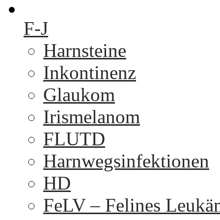
F-J
Harnsteine
Inkontinenz
Glaukom
Irismelanom
FLUTD
Harnwegsinfektionen
HD
FeLV – Felines Leukä