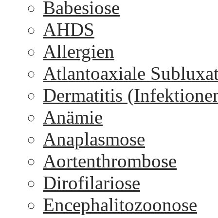
Babesiose
AHDS
Allergien
Atlantoaxiale Subluxa
Dermatitis (Infektione
Anämie
Anaplasmose
Aortenthrombose
Dirofilariose
Encephalitozoonose