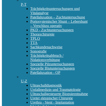
P-T
Trächtigkeitsuntersuchungen und
Vitalanalyse
Patellaluxation – Zuchtuntersuchung
Portosystemischer Shunt – Lebershunt
– Verschluss operativ
PKD - Zuchtuntersuchungen
Thoraxchirurgie
TPLO
TTA
Sachkundenachweise
Sonografie
Trächtigkeitsabbruch /
Nidationsverhütung
Spezielle Pilzuntersuchungen
Spezielle Blutuntersuchungen
Patellaluxation - OP
U-Z
Ultraschalldiagnostik
Unfallmedizin und Traumatologie
Ultraschallgesteuerte Biopsieentnahme
Ureter ektopischer Chirurgie
Urethra - Stent - Implantation