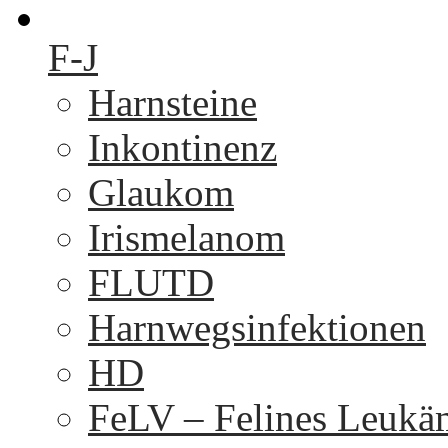
F-J
Harnsteine
Inkontinenz
Glaukom
Irismelanom
FLUTD
Harnwegsinfektionen
HD
FeLV – Felines Leukä