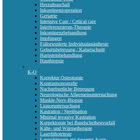
Herzultraschall
Inkontinenzoperation
Geriatrie
Intensive Care / Critical care
Interferenzstrom-Therapie
Inkontinenzbehandlung
Impfungen
Fallorientierte Individualanästhesie
Geburtsbetreuung / Kaiserschnitt
Harnsteinbehandlung
Hautbiopsie
K-O
Korrektur Osteotomie
Kontrastsonografie
Nachgeburtliche Betreuung
Neurologische Allgemeinuntersuchung
Muskle-Nerv-Biopsie
Liquoruntersuchung
Kastration / Sterilisation
Minimal invasive Kastration
Korpektomie bei Bandscheibenvorfall
Kälte- und Wärmetherapie
Laserlithotripsie
Laserchirurgie am äusseren Auge