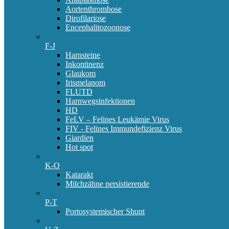
Aortenthrombose
Dirofilariose
Encephalitozoonose
F-J
Harnsteine
Inkontinenz
Glaukom
Irismelanom
FLUTD
Harnwegsinfektionen
HD
FeLV – Felines Leukämie Virus
FIV - Felines Immundefizienz Virus
Giardien
Hot spot
K-O
Katarakt
Milchzähne persistierende
P-T
Portosystemischer Shunt