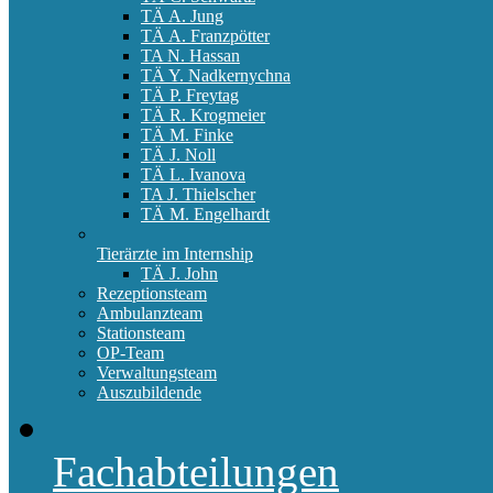
TÄ A. Jung
TÄ A. Franzpötter
TA N. Hassan
TÄ Y. Nadkernychna
TÄ P. Freytag
TÄ R. Krogmeier
TÄ M. Finke
TÄ J. Noll
TÄ L. Ivanova
TA J. Thielscher
TÄ M. Engelhardt
Tierärzte im Internship
TÄ J. John
Rezeptionsteam
Ambulanzteam
Stationsteam
OP-Team
Verwaltungsteam
Auszubildende
Fachabteilungen