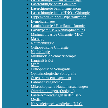
Laserchirurgie beim Glaukom
Laserchirurgie beim Irismelanom
Laserchirurgie in der HNO - Chirurgie
Lippenkorrektur bei Hypersalivation
Lymphdrainage
Laminektomie / Hemilaminektomie
Larynxparalyse - Kehlkopflähmung
Minimal invasive Chirurgie (MIC)
Massage
Neurochirurgie
Orthopädische Chirurgie
Nephrologie
Multimodale Schmerztherapie
Langzeit EKG
MRT
Orthopädische Sonografie
Ophtalmologische Sonografie
Osteoarthrosemanagement
Lahmheitsdiagnostik
Mikroskopische Hautuntersuchungen
Ohrerkrankungen (Otologie)
Laser-Anwendungen in der Tier-
Medizin
Nervenleitgeschwindigkeit (NLG)