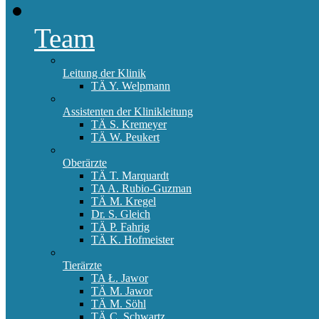
Team
Leitung der Klinik
TÄ Y. Welpmann
Assistenten der Klinikleitung
TÄ S. Kremeyer
TÄ W. Peukert
Oberärzte
TÄ T. Marquardt
TA A. Rubio-Guzman
TÄ M. Kregel
Dr. S. Gleich
TÄ P. Fahrig
TÄ K. Hofmeister
Tierärzte
TA Ł. Jawor
TÄ M. Jawor
TÄ M. Söhl
TÄ C. Schwartz