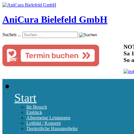
AniCura Bielefeld GmbH
Suchen ...
NOT
Sa 1
So 
Start
Ihr Besuch
Einblick
Allgemeine Leistungen
Leitbild / Konzept
Tierärztliche Hausapotheke