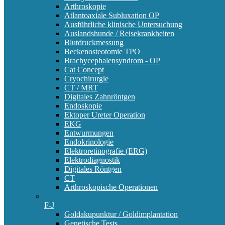
Arthroskopie
Atlantoaxiale Subluxation OP
Ausführliche klinische Untersuchung
Auslandshunde / Reisekrankheiten
Blutdruckmessung
Beckenosteotomie TPO
Brachycephalensyndrom - OP
Cat Concept
Cryochirurgie
CT / MRT
Digitales Zahnröntgen
Endoskopie
Ektoper Ureter Operation
EKG
Entwurmungen
Endokrinologie
Elektroretinografie (ERG)
Elektrodiagnostik
Digitales Röntgen
CT
Arthroskopische Operationen
F-J
Goldakupunktur / Goldimplantation
Genetische Tests