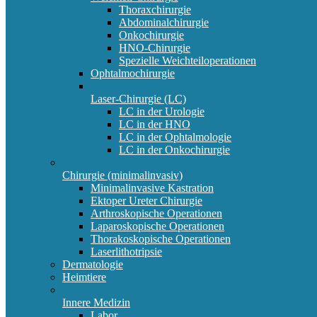
Thoraxchirurgie
Abdominalchirurgie
Onkochirurgie
HNO-Chirurgie
Spezielle Weichteiloperationen
Ophtalmochirurgie
Laser-Chirurgie (LC)
LC in der Urologie
LC in der HNO
LC in der Ophtalmologie
LC in der Onkochirurgie
Chirurgie (minimalinvasiv)
Minimalinvasive Kastration
Ektoper Ureter Chirurgie
Arthroskopische Operationen
Laparoskopische Operationen
Thorakoskopische Operationen
Laserlithotripsie
Dermatologie
Heimtiere
Innere Medizin
Labor