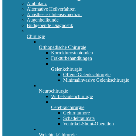
Ambulanz
Alternative Heilverfahren
Anästhesie / Intensivmedizin
Augenheilkunde
Bildgebende Diagnostik
Chirurgie
Orthopädische Chirurgie
Korrekturosteotomien
Frakturbehandlungen
Gelenkchirurgie
Offene Gelenkschirurgie
Minimalinvasive Gelenkschirurgie
Neurochirurgie
Wirbelsäulenchirurgie
Cerebralchirurgie
Gehirntumore
Schädeltraumata
Ventrikel-Shunt-Operation
Weichteil-Chirurgie