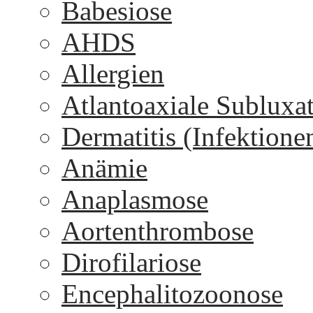
Babesiose
AHDS
Allergien
Atlantoaxiale Subluxa
Dermatitis (Infektione
Anämie
Anaplasmose
Aortenthrombose
Dirofilariose
Encephalitozoonose