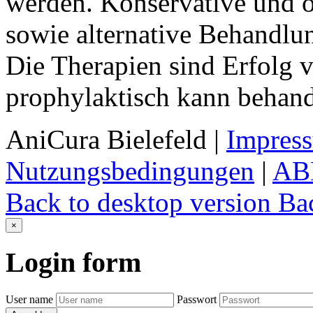
werden. Konservative und op
sowie alternative Behandlu
Die Therapien sind Erfolg 
prophylaktisch kann behand
AniCura Bielefeld
|
Impres
Nutzungsbedingungen
|
AB
Back to desktop version
Bac
×
Login
form
User name
Passwort