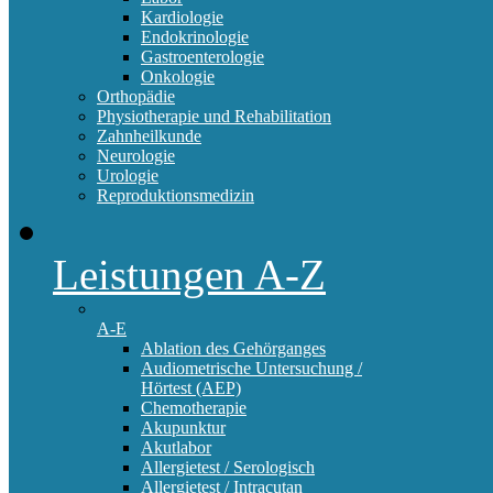
Kardiologie
Endokrinologie
Gastroenterologie
Onkologie
Orthopädie
Physiotherapie und Rehabilitation
Zahnheilkunde
Neurologie
Urologie
Reproduktionsmedizin
Leistungen A-Z
A-E
Ablation des Gehörganges
Audiometrische Untersuchung /
Hörtest (AEP)
Chemotherapie
Akupunktur
Akutlabor
Allergietest / Serologisch
Allergietest / Intracutan