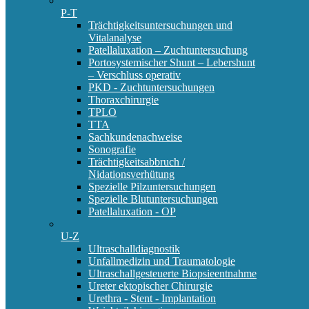
P-T
Trächtigkeitsuntersuchungen und
Vitalanalyse
Patellaluxation – Zuchtuntersuchung
Portosystemischer Shunt – Lebershunt
– Verschluss operativ
PKD - Zuchtuntersuchungen
Thoraxchirurgie
TPLO
TTA
Sachkundenachweise
Sonografie
Trächtigkeitsabbruch /
Nidationsverhütung
Spezielle Pilzuntersuchungen
Spezielle Blutuntersuchungen
Patellaluxation - OP
U-Z
Ultraschalldiagnostik
Unfallmedizin und Traumatologie
Ultraschallgesteuerte Biopsieentnahme
Ureter ektopischer Chirurgie
Urethra - Stent - Implantation