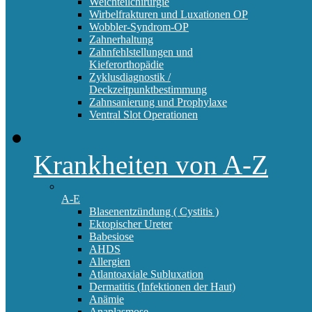
Weichteilchirurgie
Wirbelfrakturen und Luxationen OP
Wobbler-Syndrom-OP
Zahnerhaltung
Zahnfehlstellungen und
Kieferorthopädie
Zyklusdiagnostik /
Deckzeitpunktbestimmung
Zahnsanierung und Prophylaxe
Ventral Slot Operationen
Krankheiten von A-Z
A-E
Blasenentzündung ( Cystitis )
Ektopischer Ureter
Babesiose
AHDS
Allergien
Atlantoaxiale Subluxation
Dermatitis (Infektionen der Haut)
Anämie
Anaplasmose