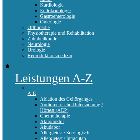
Kardiologie
Endokrinologie
Gastroenterologie
Onkologie
Orthopädie
Physiotherapie und Rehabilitation
Zahnheilkunde
Neurologie
Urologie
Reproduktionsmedizin
Leistungen A-Z
A-E
Ablation des Gehörganges
Audiometrische Untersuchung /
Hörtest (AEP)
Chemotherapie
Akupunktur
Akutlabor
Allergietest / Serologisch
Allergietest / Intracutan