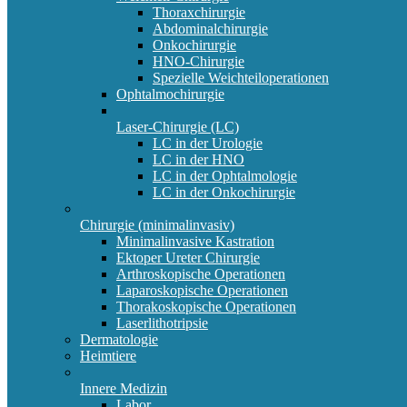
Thoraxchirurgie
Abdominalchirurgie
Onkochirurgie
HNO-Chirurgie
Spezielle Weichteiloperationen
Ophtalmochirurgie
Laser-Chirurgie (LC)
LC in der Urologie
LC in der HNO
LC in der Ophtalmologie
LC in der Onkochirurgie
Chirurgie (minimalinvasiv)
Minimalinvasive Kastration
Ektoper Ureter Chirurgie
Arthroskopische Operationen
Laparoskopische Operationen
Thorakoskopische Operationen
Laserlithotripsie
Dermatologie
Heimtiere
Innere Medizin
Labor