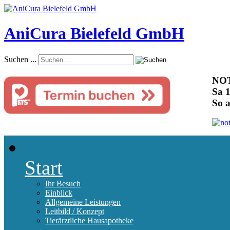
AniCura Bielefeld GmbH
Suchen ...
NOT
Sa 1
So 
Start
Ihr Besuch
Einblick
Allgemeine Leistungen
Leitbild / Konzept
Tierärztliche Hausapotheke