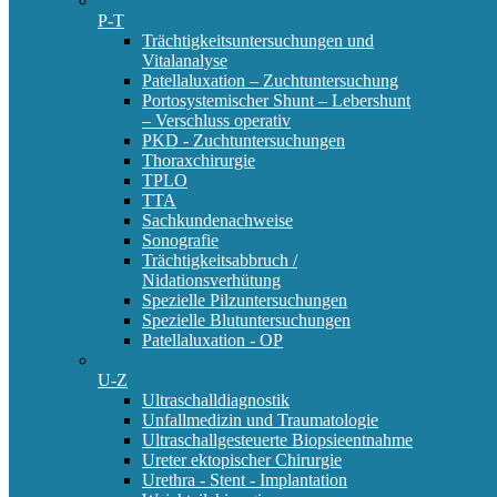
P-T
Trächtigkeitsuntersuchungen und
Vitalanalyse
Patellaluxation – Zuchtuntersuchung
Portosystemischer Shunt – Lebershunt
– Verschluss operativ
PKD - Zuchtuntersuchungen
Thoraxchirurgie
TPLO
TTA
Sachkundenachweise
Sonografie
Trächtigkeitsabbruch /
Nidationsverhütung
Spezielle Pilzuntersuchungen
Spezielle Blutuntersuchungen
Patellaluxation - OP
U-Z
Ultraschalldiagnostik
Unfallmedizin und Traumatologie
Ultraschallgesteuerte Biopsieentnahme
Ureter ektopischer Chirurgie
Urethra - Stent - Implantation