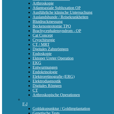
Arthroskopie
Atlantoaxiale Subluxation OP
Ausführliche klinische Untersuchung
Auslandshunde / Reisekrankheiten
Blutdruckmessung
Beckenosteotomie TPO
Brachycephalensyndrom - OP
Cat Concept
Cryochirurgie
CT / MRT
Digitales Zahnröntgen
Endoskopie
Ektoper Ureter Operation
EKG
Entwurmungen
Endokrinologie
Elektroretinografie (ERG)
Elektrodiagnostik
Digitales Röntgen
CT
Arthroskopische Operationen
F-J
Goldakupunktur / Goldimplantation
Genetische Tests