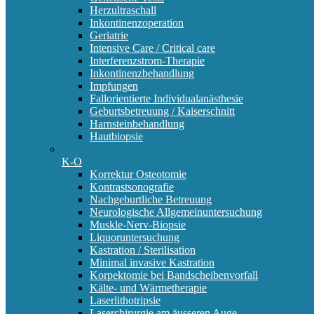
Herzultraschall
Inkontinenzoperation
Geriatrie
Intensive Care / Critical care
Interferenzstrom-Therapie
Inkontinenzbehandlung
Impfungen
Fallorientierte Individualanästhesie
Geburtsbetreuung / Kaiserschnitt
Harnsteinbehandlung
Hautbiopsie
K-O
Korrektur Osteotomie
Kontrastsonografie
Nachgeburtliche Betreuung
Neurologische Allgemeinuntersuchung
Muskle-Nerv-Biopsie
Liquoruntersuchung
Kastration / Sterilisation
Minimal invasive Kastration
Korpektomie bei Bandscheibenvorfall
Kälte- und Wärmetherapie
Laserlithotripsie
Laserchirurgie am äusseren Auge