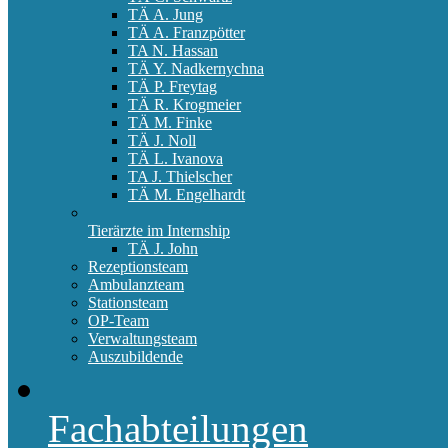
TÄ A. Jung
TÄ A. Franzpötter
TA N. Hassan
TÄ Y. Nadkernychna
TÄ P. Freytag
TÄ R. Krogmeier
TÄ M. Finke
TÄ J. Noll
TÄ L. Ivanova
TA J. Thielscher
TÄ M. Engelhardt
Tierärzte im Internship
TÄ J. John
Rezeptionsteam
Ambulanzteam
Stationsteam
OP-Team
Verwaltungsteam
Auszubildende
Fachabteilungen