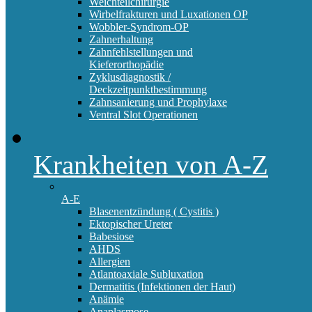
Weichteilchirurgie
Wirbelfrakturen und Luxationen OP
Wobbler-Syndrom-OP
Zahnerhaltung
Zahnfehlstellungen und
Kieferorthopädie
Zyklusdiagnostik /
Deckzeitpunktbestimmung
Zahnsanierung und Prophylaxe
Ventral Slot Operationen
Krankheiten von A-Z
A-E
Blasenentzündung ( Cystitis )
Ektopischer Ureter
Babesiose
AHDS
Allergien
Atlantoaxiale Subluxation
Dermatitis (Infektionen der Haut)
Anämie
Anaplasmose