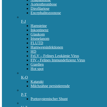
Aortenthrombose
Dirofilariose
Encephalitozoonose
F-J
Harnsteine
Inkontinenz
Glaukom
Irismelanom
FLUTD
Harnwegsinfektionen
HD
FeLV – Felines Leukämie Virus
FIV - Felines Immundefizienz Virus
Giardien
Hot spot
K-O
Katarakt
Milchzähne persistierende
P-T
Portosystemischer Shunt