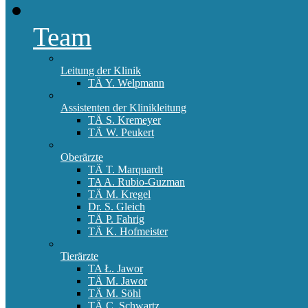
Team
Leitung der Klinik
TÄ Y. Welpmann
Assistenten der Klinikleitung
TÄ S. Kremeyer
TÄ W. Peukert
Oberärzte
TÄ T. Marquardt
TA A. Rubio-Guzman
TÄ M. Kregel
Dr. S. Gleich
TÄ P. Fahrig
TÄ K. Hofmeister
Tierärzte
TA Ł. Jawor
TÄ M. Jawor
TÄ M. Söhl
TÄ C. Schwartz