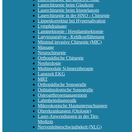
Laserchirurgie beim Glaukom
Laserchirurgie beim Irismelanom
Laserchirurgie in der HNO - Chirurgie
Lippenkorrektur bei Hypersalivation
Lymphdrainage
Laminektomie / Hemilaminektomie
Larynxparalyse - Kehlkopflähmung
Minimal invasive Chirurgie (MIC)
Massage
Neurochirurgie
Orthopädische Chirurgie
Nephrologie
Multimodale Schmerztherapie
Langzeit EKG
MRT
Orthopädische Sonografie
Ophtalmologische Sonografie
Osteoarthrosemanagement
Lahmheitsdiagnostik
Mikroskopische Hautuntersuchungen
Ohrerkrankungen (Otologie)
Laser-Anwendungen in der Tier-
Medizin
Nervenleitgeschwindigkeit (NLG)