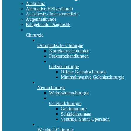
Ambulanz
Alternative Heilverfahren
Anästhesie / Intensivmedizin
Augenheilkunde
Bildgebende Diagnostik
Chirurgie
Orthopädische Chirurgie
Korrekturosteotomien
Frakturbehandlungen
Gelenkchirurgie
Offene Gelenkschirurgie
Minimalinvasive Gelenkschirurgie
Neurochirurgie
Wirbelsäulenchirurgie
Cerebralchirurgie
Gehirntumore
Schädeltraumata
Ventrikel-Shunt-Operation
Weichteil-Chirurgie