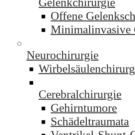
Gelenkchirurgie
Offene Gelenksch
Minimalinvasive 
Neurochirurgie
Wirbelsäulenchirurg
Cerebralchirurgie
Gehirntumore
Schädeltraumata
Ventrikel-Shunt-