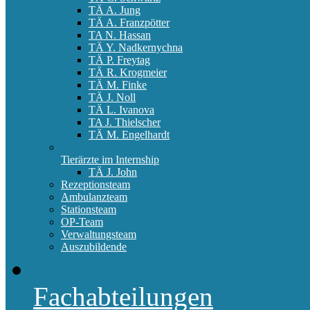
TÄ A. Jung
TÄ A. Franzpötter
TA N. Hassan
TÄ Y. Nadkernychna
TÄ P. Freytag
TÄ R. Krogmeier
TÄ M. Finke
TÄ J. Noll
TÄ L. Ivanova
TA J. Thielscher
TÄ M. Engelhardt
Tierärzte im Internship
TÄ J. John
Rezeptionsteam
Ambulanzteam
Stationsteam
OP-Team
Verwaltungsteam
Auszubildende
Fachabteilungen