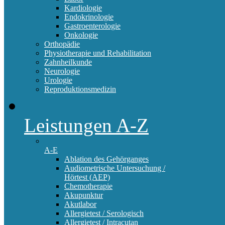
Kardiologie
Endokrinologie
Gastroenterologie
Onkologie
Orthopädie
Physiotherapie und Rehabilitation
Zahnheilkunde
Neurologie
Urologie
Reproduktionsmedizin
Leistungen A-Z
A-E
Ablation des Gehörganges
Audiometrische Untersuchung /
Hörtest (AEP)
Chemotherapie
Akupunktur
Akutlabor
Allergietest / Serologisch
Allergietest / Intracutan