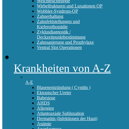
Weichteilchirurgie
Wirbelfrakturen und Luxationen OP
Wobbler-Syndrom-OP
Zahnerhaltung
Zahnfehlstellungen und
Kieferorthopädie
Zyklusdiagnostik /
Deckzeitpunktbestimmung
Zahnsanierung und Prophylaxe
Ventral Slot Operationen
Krankheiten von A-Z
A-E
Blasenentzündung ( Cystitis )
Ektopischer Ureter
Babesiose
AHDS
Allergien
Atlantoaxiale Subluxation
Dermatitis (Infektionen der Haut)
Anämie
Anaplasmose