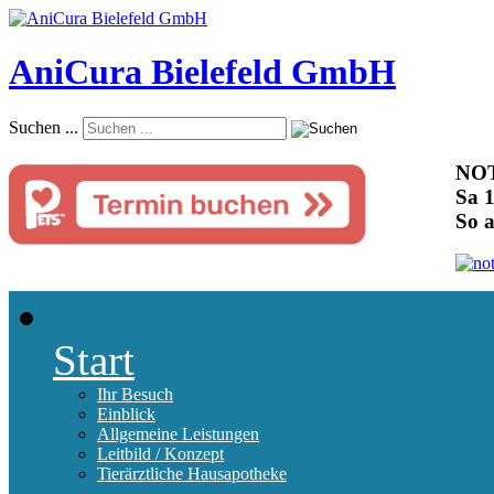
AniCura Bielefeld GmbH
Suchen ...
NOT
Sa 1
So 
Start
Ihr Besuch
Einblick
Allgemeine Leistungen
Leitbild / Konzept
Tierärztliche Hausapotheke