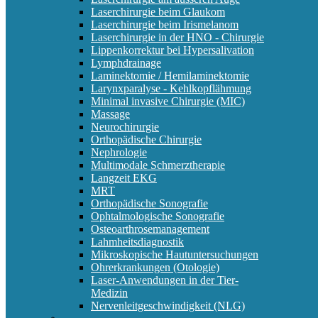
Laserchirurgie beim Glaukom
Laserchirurgie beim Irismelanom
Laserchirurgie in der HNO - Chirurgie
Lippenkorrektur bei Hypersalivation
Lymphdrainage
Laminektomie / Hemilaminektomie
Larynxparalyse - Kehlkopflähmung
Minimal invasive Chirurgie (MIC)
Massage
Neurochirurgie
Orthopädische Chirurgie
Nephrologie
Multimodale Schmerztherapie
Langzeit EKG
MRT
Orthopädische Sonografie
Ophtalmologische Sonografie
Osteoarthrosemanagement
Lahmheitsdiagnostik
Mikroskopische Hautuntersuchungen
Ohrerkrankungen (Otologie)
Laser-Anwendungen in der Tier-
Medizin
Nervenleitgeschwindigkeit (NLG)