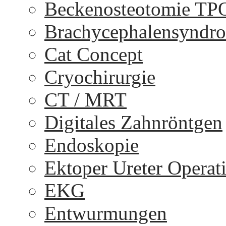
Beckenosteotomie TP
Brachycephalensyndr
Cat Concept
Cryochirurgie
CT / MRT
Digitales Zahnröntgen
Endoskopie
Ektoper Ureter Operat
EKG
Entwurmungen