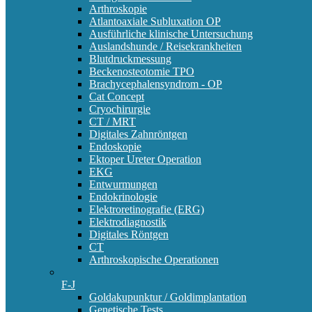
Arthroskopie
Atlantoaxiale Subluxation OP
Ausführliche klinische Untersuchung
Auslandshunde / Reisekrankheiten
Blutdruckmessung
Beckenosteotomie TPO
Brachycephalensyndrom - OP
Cat Concept
Cryochirurgie
CT / MRT
Digitales Zahnröntgen
Endoskopie
Ektoper Ureter Operation
EKG
Entwurmungen
Endokrinologie
Elektroretinografie (ERG)
Elektrodiagnostik
Digitales Röntgen
CT
Arthroskopische Operationen
F-J
Goldakupunktur / Goldimplantation
Genetische Tests