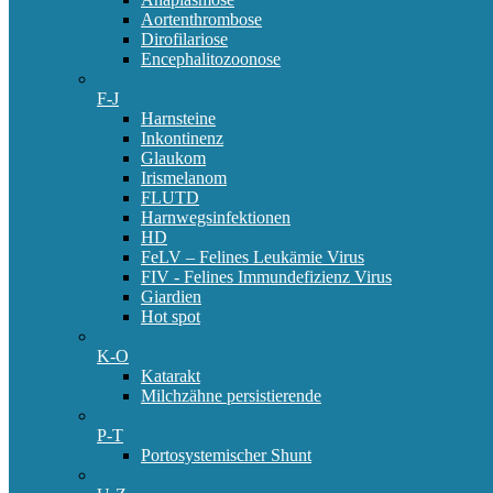
Aortenthrombose
Dirofilariose
Encephalitozoonose
F-J
Harnsteine
Inkontinenz
Glaukom
Irismelanom
FLUTD
Harnwegsinfektionen
HD
FeLV – Felines Leukämie Virus
FIV - Felines Immundefizienz Virus
Giardien
Hot spot
K-O
Katarakt
Milchzähne persistierende
P-T
Portosystemischer Shunt