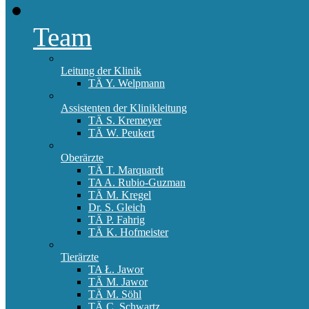
Team
Leitung der Klinik
TÄ Y. Welpmann
Assistenten der Klinikleitung
TÄ S. Kremeyer
TÄ W. Peukert
Oberärzte
TÄ T. Marquardt
TA A. Rubio-Guzman
TÄ M. Kregel
Dr. S. Gleich
TÄ P. Fahrig
TÄ K. Hofmeister
Tierärzte
TA Ł. Jawor
TÄ M. Jawor
TÄ M. Söhl
TÄ C. Schwartz