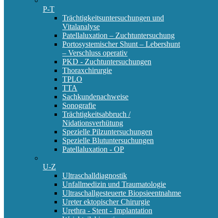
P-T
Trächtigkeitsuntersuchungen und
Vitalanalyse
Patellaluxation – Zuchtuntersuchung
Portosystemischer Shunt – Lebershunt
– Verschluss operativ
PKD - Zuchtuntersuchungen
Thoraxchirurgie
TPLO
TTA
Sachkundenachweise
Sonografie
Trächtigkeitsabbruch /
Nidationsverhütung
Spezielle Pilzuntersuchungen
Spezielle Blutuntersuchungen
Patellaluxation - OP
U-Z
Ultraschalldiagnostik
Unfallmedizin und Traumatologie
Ultraschallgesteuerte Biopsieentnahme
Ureter ektopischer Chirurgie
Urethra - Stent - Implantation