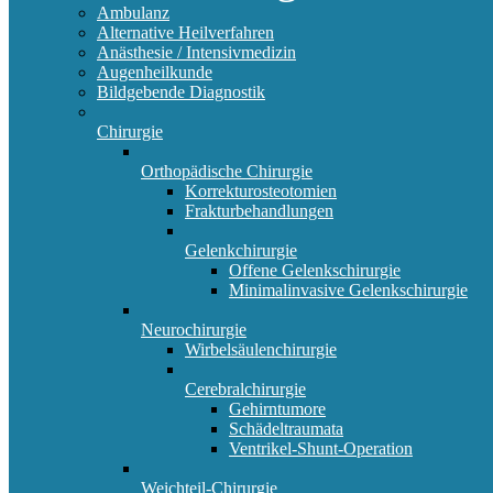
Ambulanz
Alternative Heilverfahren
Anästhesie / Intensivmedizin
Augenheilkunde
Bildgebende Diagnostik
Chirurgie
Orthopädische Chirurgie
Korrekturosteotomien
Frakturbehandlungen
Gelenkchirurgie
Offene Gelenkschirurgie
Minimalinvasive Gelenkschirurgie
Neurochirurgie
Wirbelsäulenchirurgie
Cerebralchirurgie
Gehirntumore
Schädeltraumata
Ventrikel-Shunt-Operation
Weichteil-Chirurgie