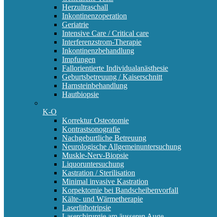
Herzultraschall
Inkontinenzoperation
Geriatrie
Intensive Care / Critical care
Interferenzstrom-Therapie
Inkontinenzbehandlung
Impfungen
Fallorientierte Individualanästhesie
Geburtsbetreuung / Kaiserschnitt
Harnsteinbehandlung
Hautbiopsie
K-O
Korrektur Osteotomie
Kontrastsonografie
Nachgeburtliche Betreuung
Neurologische Allgemeinuntersuchung
Muskle-Nerv-Biopsie
Liquoruntersuchung
Kastration / Sterilisation
Minimal invasive Kastration
Korpektomie bei Bandscheibenvorfall
Kälte- und Wärmetherapie
Laserlithotripsie
Laserchirurgie am äusseren Auge