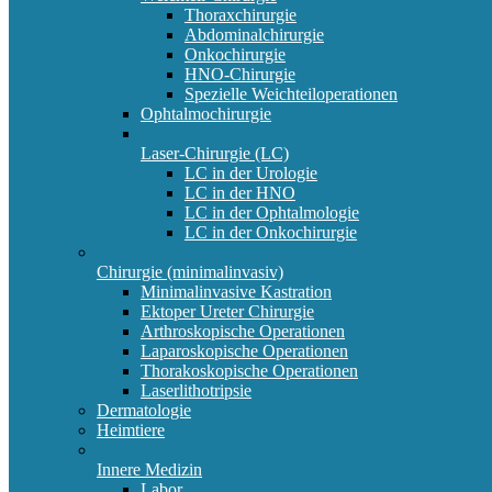
Thoraxchirurgie
Abdominalchirurgie
Onkochirurgie
HNO-Chirurgie
Spezielle Weichteiloperationen
Ophtalmochirurgie
Laser-Chirurgie (LC)
LC in der Urologie
LC in der HNO
LC in der Ophtalmologie
LC in der Onkochirurgie
Chirurgie (minimalinvasiv)
Minimalinvasive Kastration
Ektoper Ureter Chirurgie
Arthroskopische Operationen
Laparoskopische Operationen
Thorakoskopische Operationen
Laserlithotripsie
Dermatologie
Heimtiere
Innere Medizin
Labor