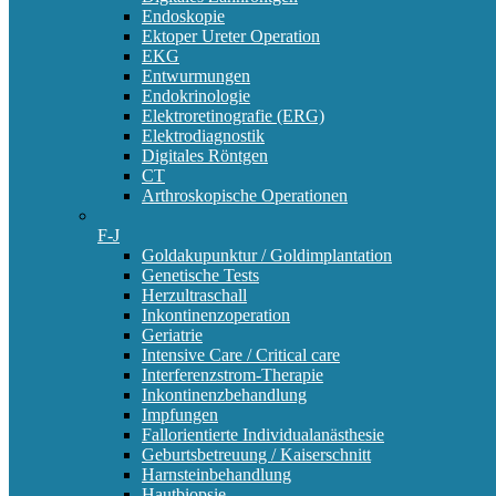
Endoskopie
Ektoper Ureter Operation
EKG
Entwurmungen
Endokrinologie
Elektroretinografie (ERG)
Elektrodiagnostik
Digitales Röntgen
CT
Arthroskopische Operationen
F-J
Goldakupunktur / Goldimplantation
Genetische Tests
Herzultraschall
Inkontinenzoperation
Geriatrie
Intensive Care / Critical care
Interferenzstrom-Therapie
Inkontinenzbehandlung
Impfungen
Fallorientierte Individualanästhesie
Geburtsbetreuung / Kaiserschnitt
Harnsteinbehandlung
Hautbiopsie