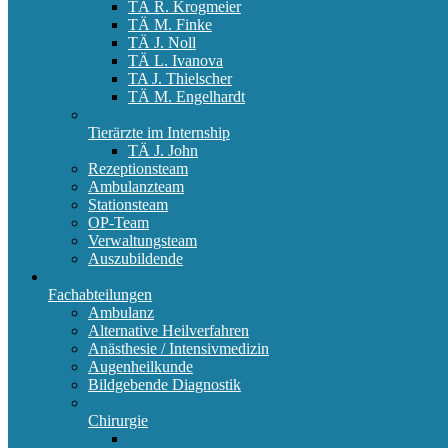
TÄ R. Krogmeier
TÄ M. Finke
TÄ J. Noll
TÄ L. Ivanova
TA J. Thielscher
TÄ M. Engelhardt
Tierärzte im Internship
TÄ J. John
Rezeptionsteam
Ambulanzteam
Stationsteam
OP-Team
Verwaltungsteam
Auszubildende
Fachabteilungen
Ambulanz
Alternative Heilverfahren
Anästhesie / Intensivmedizin
Augenheilkunde
Bildgebende Diagnostik
Chirurgie