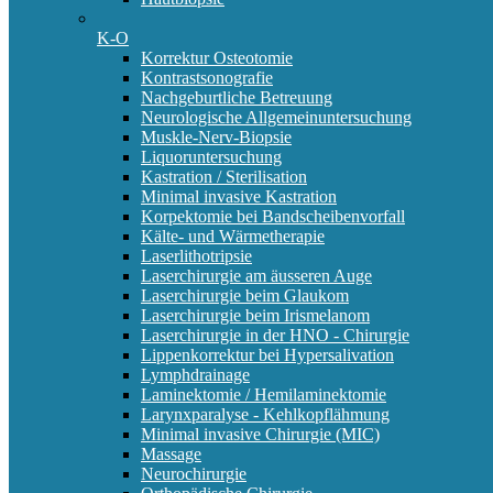
K-O
Korrektur Osteotomie
Kontrastsonografie
Nachgeburtliche Betreuung
Neurologische Allgemeinuntersuchung
Muskle-Nerv-Biopsie
Liquoruntersuchung
Kastration / Sterilisation
Minimal invasive Kastration
Korpektomie bei Bandscheibenvorfall
Kälte- und Wärmetherapie
Laserlithotripsie
Laserchirurgie am äusseren Auge
Laserchirurgie beim Glaukom
Laserchirurgie beim Irismelanom
Laserchirurgie in der HNO - Chirurgie
Lippenkorrektur bei Hypersalivation
Lymphdrainage
Laminektomie / Hemilaminektomie
Larynxparalyse - Kehlkopflähmung
Minimal invasive Chirurgie (MIC)
Massage
Neurochirurgie