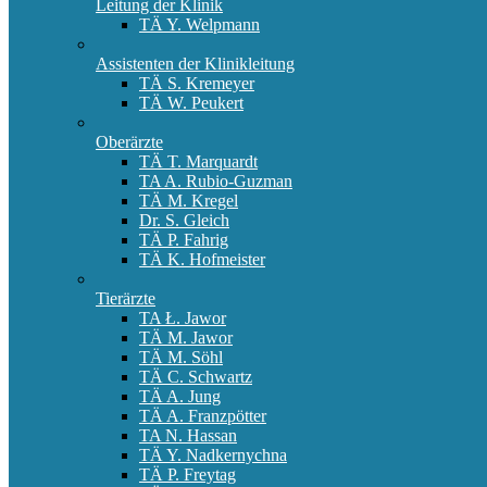
Leitung der Klinik
TÄ Y. Welpmann
Assistenten der Klinikleitung
TÄ S. Kremeyer
TÄ W. Peukert
Oberärzte
TÄ T. Marquardt
TA A. Rubio-Guzman
TÄ M. Kregel
Dr. S. Gleich
TÄ P. Fahrig
TÄ K. Hofmeister
Tierärzte
TA Ł. Jawor
TÄ M. Jawor
TÄ M. Söhl
TÄ C. Schwartz
TÄ A. Jung
TÄ A. Franzpötter
TA N. Hassan
TÄ Y. Nadkernychna
TÄ P. Freytag