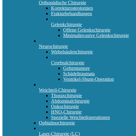
Orthopädische Chirurgie
Korrekturosteotomien
Frakturbehandlungen
Gelenkchirurgie
Offene Gelenkschirurgie
Minimalinvasive Gelenkschirurgie
Neurochirurgie
Wirbelsäulenchirurgie
Cerebralchirurgie
Gehirntumore
Schädeltraumata
Ventrikel-Shunt-Operation
Weichteil-Chirurgie
Thoraxchirurgie
Abdominalchirurgie
Onkochirurgie
HNO-Chirurgie
Spezielle Weichteiloperationen
Ophtalmochirurgie
Laser-Chirurgie (LC)