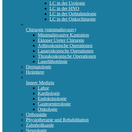
LC in der Urologie
LC in der HNO
LC in der Ophtalmologie
LC in der Onkochirurgie
Chirurgie (minimalinvasiv)
Minimalinvasive Kastration
Ektoper Ureter Chirurgie
Arthroskopische Operationen
Laparoskopische Operationen
Thorakoskopische Operationen
Laserlithotripsie
Dermatologie
Heimtiere
Innere Medizin
Labor
Kardiologie
Endokrinologie
Gastroenterologie
Onkologie
Orthopädie
Physiotherapie und Rehabilitation
Zahnheilkunde
Neurologie