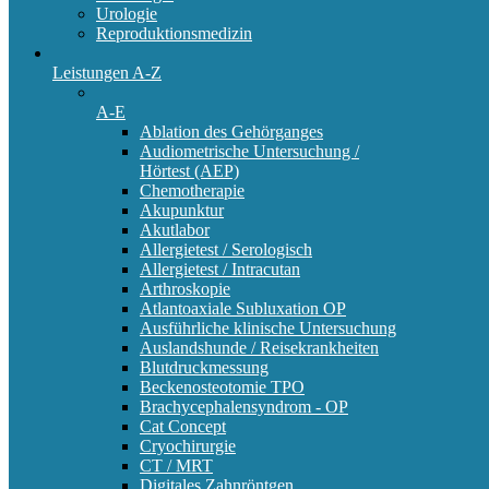
Urologie
Reproduktionsmedizin
Leistungen A-Z
A-E
Ablation des Gehörganges
Audiometrische Untersuchung /
Hörtest (AEP)
Chemotherapie
Akupunktur
Akutlabor
Allergietest / Serologisch
Allergietest / Intracutan
Arthroskopie
Atlantoaxiale Subluxation OP
Ausführliche klinische Untersuchung
Auslandshunde / Reisekrankheiten
Blutdruckmessung
Beckenosteotomie TPO
Brachycephalensyndrom - OP
Cat Concept
Cryochirurgie
CT / MRT
Digitales Zahnröntgen