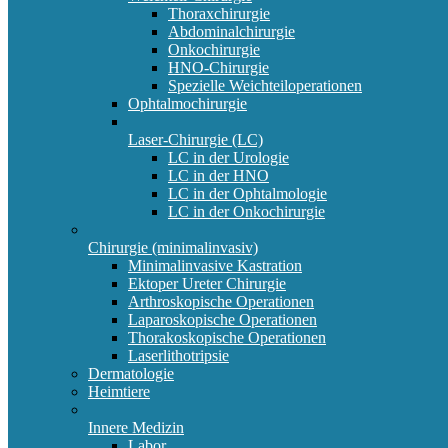
Thoraxchirurgie
Abdominalchirurgie
Onkochirurgie
HNO-Chirurgie
Spezielle Weichteiloperationen
Ophtalmochirurgie
Laser-Chirurgie (LC)
LC in der Urologie
LC in der HNO
LC in der Ophtalmologie
LC in der Onkochirurgie
Chirurgie (minimalinvasiv)
Minimalinvasive Kastration
Ektoper Ureter Chirurgie
Arthroskopische Operationen
Laparoskopische Operationen
Thorakoskopische Operationen
Laserlithotripsie
Dermatologie
Heimtiere
Innere Medizin
Labor