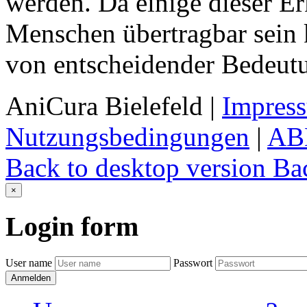
werden. Da einige dieser E
Menschen übertragbar sein 
von entscheidender Bedeut
AniCura Bielefeld
|
Impres
Nutzungsbedingungen
|
AB
Back to desktop version
Bac
×
Login
form
User name
Passwort
Anmelden