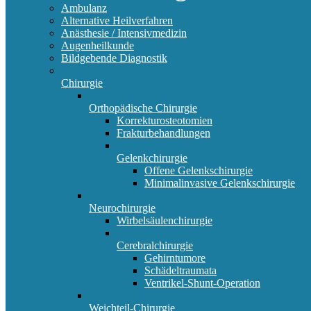
Ambulanz
Alternative Heilverfahren
Anästhesie / Intensivmedizin
Augenheilkunde
Bildgebende Diagnostik
Chirurgie
Orthopädische Chirurgie
Korrekturosteotomien
Frakturbehandlungen
Gelenkchirurgie
Offene Gelenkschirurgie
Minimalinvasive Gelenkschirurgie
Neurochirurgie
Wirbelsäulenchirurgie
Cerebralchirurgie
Gehirntumore
Schädeltraumata
Ventrikel-Shunt-Operation
Weichteil-Chirurgie