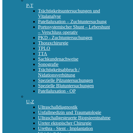
P-T
Trächtigkeitsuntersuchungen und
Vitalanalyse
Patellaluxation – Zuchtuntersuchung
Portosystemischer Shunt – Lebershunt
– Verschluss operativ
PKD - Zuchtuntersuchungen
Thoraxchirurgie
TPLO
TTA
Sachkundenachweise
Sonografie
Trächtigkeitsabbruch /
Nidationsverhütung
Spezielle Pilzuntersuchungen
Spezielle Blutuntersuchungen
Patellaluxation - OP
U-Z
Ultraschalldiagnostik
Unfallmedizin und Traumatologie
Ultraschallgesteuerte Biopsieentnahme
Ureter ektopischer Chirurgie
Urethra - Stent - Implantation