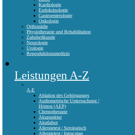
Kardiologie
Endokrinologie
Gastroenterologie
Onkologie
Orthopädie
Physiotherapie und Rehabilitation
Zahnheilkunde
Neurologie
Urologie
Reproduktionsmedizin
Leistungen A-Z
A-E
Ablation des Gehörganges
Audiometrische Untersuchung /
Hörtest (AEP)
Chemotherapie
Akupunktur
Akutlabor
Allergietest / Serologisch
Allergietest / Intracutan