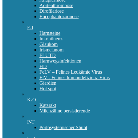
Aortenthrombose
Dirofilariose
Encephalitozoonose
F-J
Harnsteine
Inkontinenz
Glaukom
Irismelanom
FLUTD
Harnwegsinfektionen
HD
FeLV – Felines Leukämie Virus
FIV - Felines Immundefizienz Virus
Giardien
Hot spot
K-O
Katarakt
Milchzähne persistierende
P-T
Portosystemischer Shunt