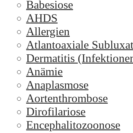
Babesiose
AHDS
Allergien
Atlantoaxiale Subluxa
Dermatitis (Infektione
Anämie
Anaplasmose
Aortenthrombose
Dirofilariose
Encephalitozoonose