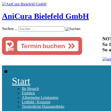
AniCura Bielefeld GmbH
Suchen ...
NOT
Sa 1
So 
Start
Ihr Besuch
Einblick
Allgemeine Leistungen
Leitbild / Konzept
Tierärztliche Hausapotheke