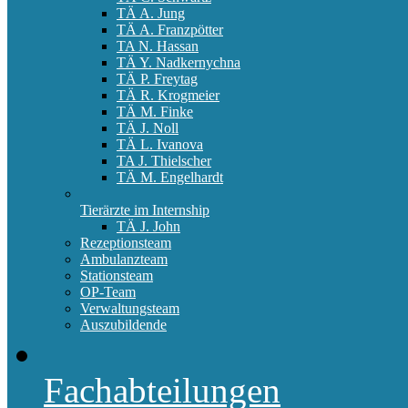
TÄ A. Jung
TÄ A. Franzpötter
TA N. Hassan
TÄ Y. Nadkernychna
TÄ P. Freytag
TÄ R. Krogmeier
TÄ M. Finke
TÄ J. Noll
TÄ L. Ivanova
TA J. Thielscher
TÄ M. Engelhardt
Tierärzte im Internship
TÄ J. John
Rezeptionsteam
Ambulanzteam
Stationsteam
OP-Team
Verwaltungsteam
Auszubildende
Fachabteilungen