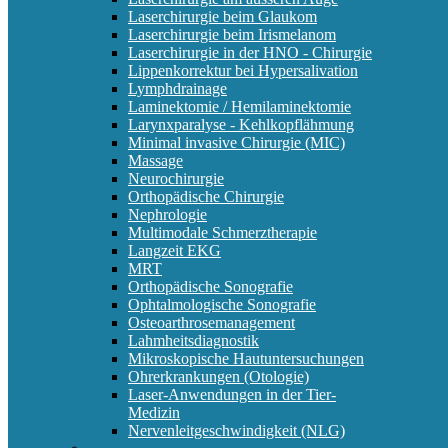
Laserchirurgie beim Glaukom
Laserchirurgie beim Irismelanom
Laserchirurgie in der HNO - Chirurgie
Lippenkorrektur bei Hypersalivation
Lymphdrainage
Laminektomie / Hemilaminektomie
Larynxparalyse - Kehlkopflähmung
Minimal invasive Chirurgie (MIC)
Massage
Neurochirurgie
Orthopädische Chirurgie
Nephrologie
Multimodale Schmerztherapie
Langzeit EKG
MRT
Orthopädische Sonografie
Ophtalmologische Sonografie
Osteoarthrosemanagement
Lahmheitsdiagnostik
Mikroskopische Hautuntersuchungen
Ohrerkrankungen (Otologie)
Laser-Anwendungen in der Tier-
Medizin
Nervenleitgeschwindigkeit (NLG)