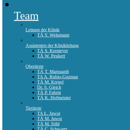
Team
Leitung der Klinik
TÄ Y. Welpmann
Assistenten der Klinikleitung
TÄ S. Kremeyer
TÄ W. Peukert
Oberärzte
TÄ T. Marquardt
TA A. Rubio-Guzman
TÄ M. Kregel
Dr. S. Gleich
TÄ P. Fahrig
TÄ K. Hofmeister
Tierärzte
TA Ł. Jawor
TÄ M. Jawor
TÄ M. Söhl
TÄ C. Schwartz