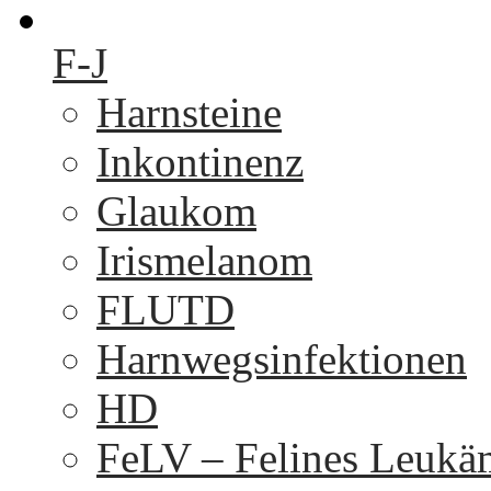
F-J
Harnsteine
Inkontinenz
Glaukom
Irismelanom
FLUTD
Harnwegsinfektionen
HD
FeLV – Felines Leukä