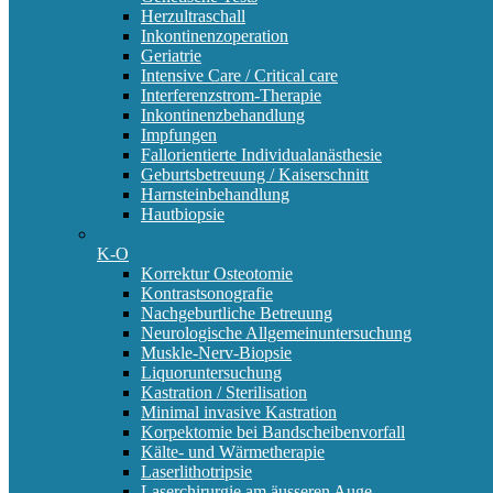
Herzultraschall
Inkontinenzoperation
Geriatrie
Intensive Care / Critical care
Interferenzstrom-Therapie
Inkontinenzbehandlung
Impfungen
Fallorientierte Individualanästhesie
Geburtsbetreuung / Kaiserschnitt
Harnsteinbehandlung
Hautbiopsie
K-O
Korrektur Osteotomie
Kontrastsonografie
Nachgeburtliche Betreuung
Neurologische Allgemeinuntersuchung
Muskle-Nerv-Biopsie
Liquoruntersuchung
Kastration / Sterilisation
Minimal invasive Kastration
Korpektomie bei Bandscheibenvorfall
Kälte- und Wärmetherapie
Laserlithotripsie
Laserchirurgie am äusseren Auge