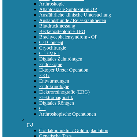
Arthroskopie
Atlantoaxiale Subluxation OP
Ausführliche klinische Untersuchung
Auslandshunde / Reisekrankheiten
Blutdruckmessung
Beckenosteotomie TPO
Brachycephalensyndrom - OP
Cat Concept
Cryochirurgie
CT / MRT
Digitales Zahnröntgen
Endoskopie
Ektoper Ureter Operation
EKG
Entwurmungen
Endokrinologie
Elektroretinografie (ERG)
Elektrodiagnostik
Digitales Röntgen
CT
Arthroskopische Operationen
F-J
Goldakupunktur / Goldimplantation
Genetische Tests