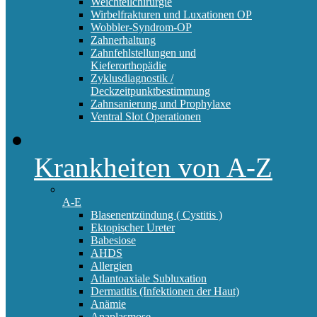
Weichteilchirurgie
Wirbelfrakturen und Luxationen OP
Wobbler-Syndrom-OP
Zahnerhaltung
Zahnfehlstellungen und
Kieferorthopädie
Zyklusdiagnostik /
Deckzeitpunktbestimmung
Zahnsanierung und Prophylaxe
Ventral Slot Operationen
Krankheiten von A-Z
A-E
Blasenentzündung ( Cystitis )
Ektopischer Ureter
Babesiose
AHDS
Allergien
Atlantoaxiale Subluxation
Dermatitis (Infektionen der Haut)
Anämie
Anaplasmose