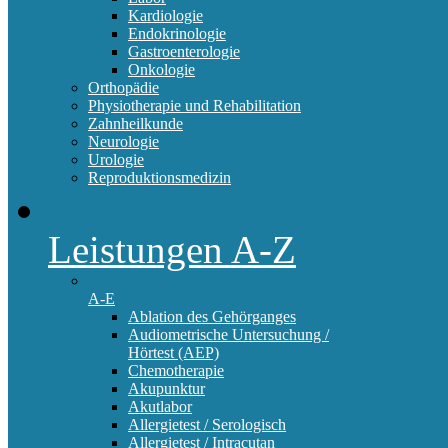
Kardiologie
Endokrinologie
Gastroenterologie
Onkologie
Orthopädie
Physiotherapie und Rehabilitation
Zahnheilkunde
Neurologie
Urologie
Reproduktionsmedizin
Leistungen A-Z
A-E
Ablation des Gehörganges
Audiometrische Untersuchung /
Hörtest (AEP)
Chemotherapie
Akupunktur
Akutlabor
Allergietest / Serologisch
Allergietest / Intracutan