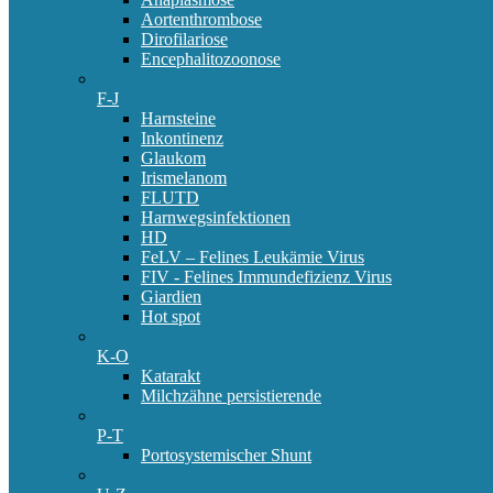
Aortenthrombose
Dirofilariose
Encephalitozoonose
F-J
Harnsteine
Inkontinenz
Glaukom
Irismelanom
FLUTD
Harnwegsinfektionen
HD
FeLV – Felines Leukämie Virus
FIV - Felines Immundefizienz Virus
Giardien
Hot spot
K-O
Katarakt
Milchzähne persistierende
P-T
Portosystemischer Shunt