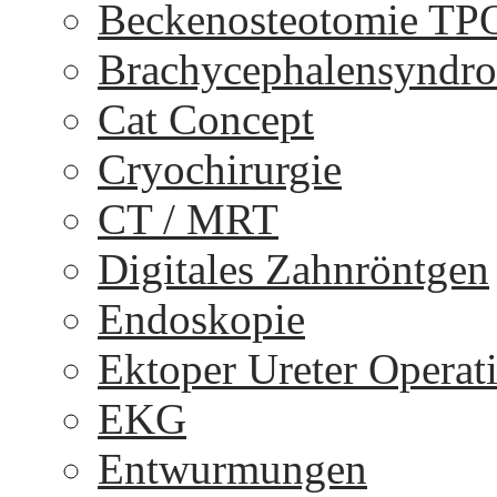
Beckenosteotomie TP
Brachycephalensyndr
Cat Concept
Cryochirurgie
CT / MRT
Digitales Zahnröntgen
Endoskopie
Ektoper Ureter Operat
EKG
Entwurmungen