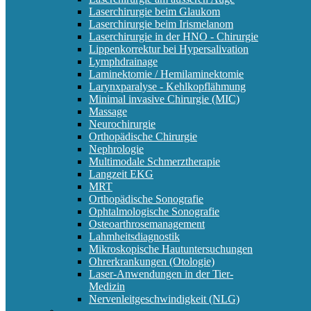
Laserchirurgie beim Glaukom
Laserchirurgie beim Irismelanom
Laserchirurgie in der HNO - Chirurgie
Lippenkorrektur bei Hypersalivation
Lymphdrainage
Laminektomie / Hemilaminektomie
Larynxparalyse - Kehlkopflähmung
Minimal invasive Chirurgie (MIC)
Massage
Neurochirurgie
Orthopädische Chirurgie
Nephrologie
Multimodale Schmerztherapie
Langzeit EKG
MRT
Orthopädische Sonografie
Ophtalmologische Sonografie
Osteoarthrosemanagement
Lahmheitsdiagnostik
Mikroskopische Hautuntersuchungen
Ohrerkrankungen (Otologie)
Laser-Anwendungen in der Tier-
Medizin
Nervenleitgeschwindigkeit (NLG)