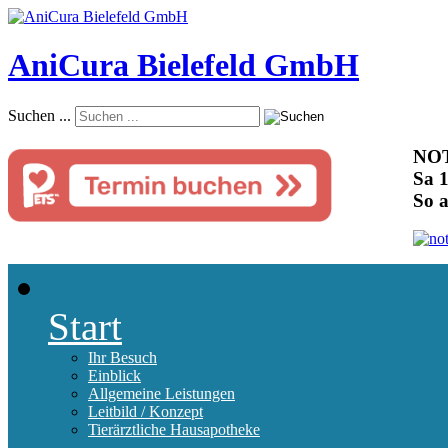
AniCura Bielefeld GmbH
Suchen ...
NOT
Sa 1
So 
Start
Ihr Besuch
Einblick
Allgemeine Leistungen
Leitbild / Konzept
Tierärztliche Hausapotheke