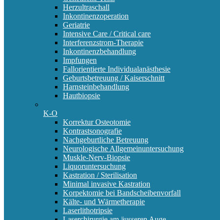
Herzultraschall
Inkontinenzoperation
Geriatrie
Intensive Care / Critical care
Interferenzstrom-Therapie
Inkontinenzbehandlung
Impfungen
Fallorientierte Individualanästhesie
Geburtsbetreuung / Kaiserschnitt
Harnsteinbehandlung
Hautbiopsie
K-O
Korrektur Osteotomie
Kontrastsonografie
Nachgeburtliche Betreuung
Neurologische Allgemeinuntersuchung
Muskle-Nerv-Biopsie
Liquoruntersuchung
Kastration / Sterilisation
Minimal invasive Kastration
Korpektomie bei Bandscheibenvorfall
Kälte- und Wärmetherapie
Laserlithotripsie
Laserchirurgie am äusseren Auge