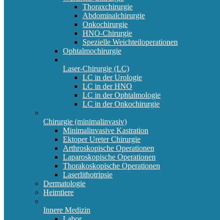
Thoraxchirurgie
Abdominalchirurgie
Onkochirurgie
HNO-Chirurgie
Spezielle Weichteiloperationen
Ophtalmochirurgie
Laser-Chirurgie (LC)
LC in der Urologie
LC in der HNO
LC in der Ophtalmologie
LC in der Onkochirurgie
Chirurgie (minimalinvasiv)
Minimalinvasive Kastration
Ektoper Ureter Chirurgie
Arthroskopische Operationen
Laparoskopische Operationen
Thorakoskopische Operationen
Laserlithotripsie
Dermatologie
Heimtiere
Innere Medizin
Labor