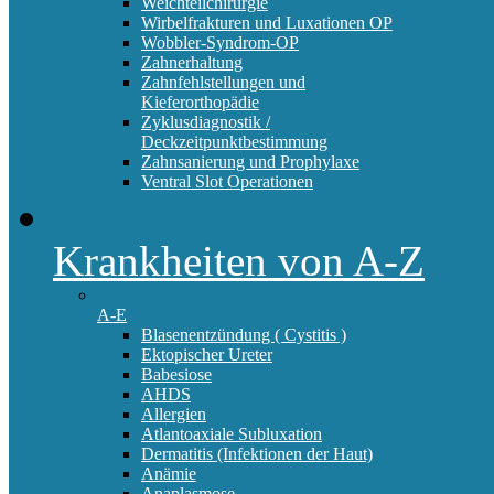
Weichteilchirurgie
Wirbelfrakturen und Luxationen OP
Wobbler-Syndrom-OP
Zahnerhaltung
Zahnfehlstellungen und
Kieferorthopädie
Zyklusdiagnostik /
Deckzeitpunktbestimmung
Zahnsanierung und Prophylaxe
Ventral Slot Operationen
Krankheiten von A-Z
A-E
Blasenentzündung ( Cystitis )
Ektopischer Ureter
Babesiose
AHDS
Allergien
Atlantoaxiale Subluxation
Dermatitis (Infektionen der Haut)
Anämie
Anaplasmose