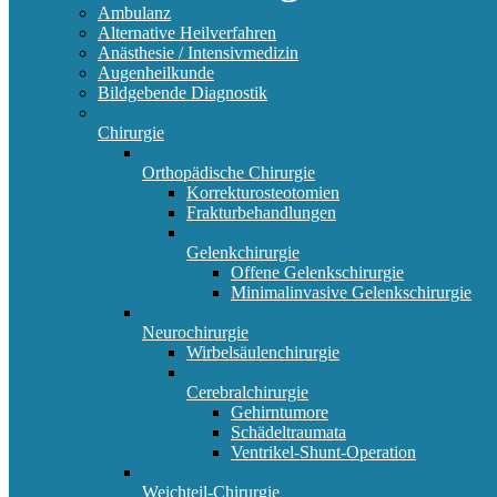
Ambulanz
Alternative Heilverfahren
Anästhesie / Intensivmedizin
Augenheilkunde
Bildgebende Diagnostik
Chirurgie
Orthopädische Chirurgie
Korrekturosteotomien
Frakturbehandlungen
Gelenkchirurgie
Offene Gelenkschirurgie
Minimalinvasive Gelenkschirurgie
Neurochirurgie
Wirbelsäulenchirurgie
Cerebralchirurgie
Gehirntumore
Schädeltraumata
Ventrikel-Shunt-Operation
Weichteil-Chirurgie