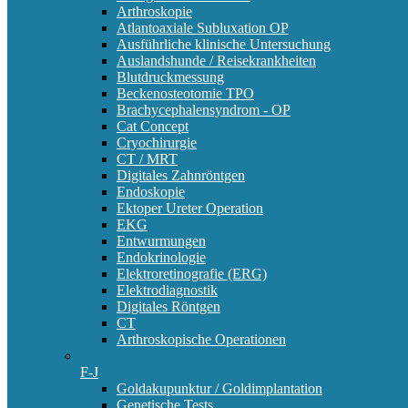
Arthroskopie
Atlantoaxiale Subluxation OP
Ausführliche klinische Untersuchung
Auslandshunde / Reisekrankheiten
Blutdruckmessung
Beckenosteotomie TPO
Brachycephalensyndrom - OP
Cat Concept
Cryochirurgie
CT / MRT
Digitales Zahnröntgen
Endoskopie
Ektoper Ureter Operation
EKG
Entwurmungen
Endokrinologie
Elektroretinografie (ERG)
Elektrodiagnostik
Digitales Röntgen
CT
Arthroskopische Operationen
F-J
Goldakupunktur / Goldimplantation
Genetische Tests