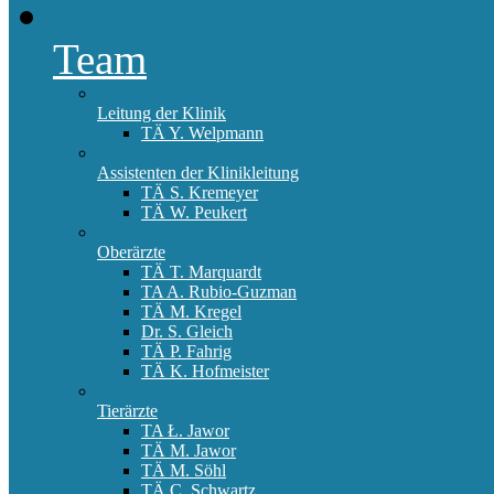
Team
Leitung der Klinik
TÄ Y. Welpmann
Assistenten der Klinikleitung
TÄ S. Kremeyer
TÄ W. Peukert
Oberärzte
TÄ T. Marquardt
TA A. Rubio-Guzman
TÄ M. Kregel
Dr. S. Gleich
TÄ P. Fahrig
TÄ K. Hofmeister
Tierärzte
TA Ł. Jawor
TÄ M. Jawor
TÄ M. Söhl
TÄ C. Schwartz