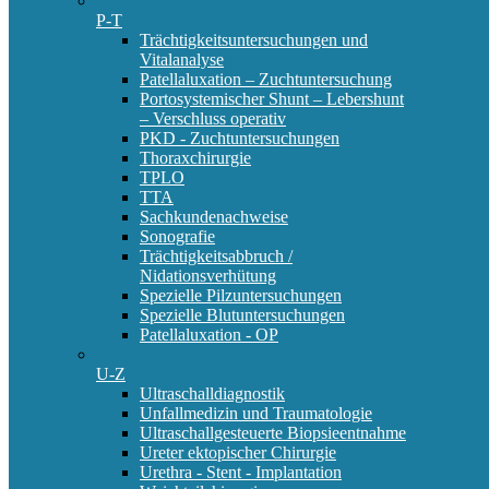
P-T
Trächtigkeitsuntersuchungen und
Vitalanalyse
Patellaluxation – Zuchtuntersuchung
Portosystemischer Shunt – Lebershunt
– Verschluss operativ
PKD - Zuchtuntersuchungen
Thoraxchirurgie
TPLO
TTA
Sachkundenachweise
Sonografie
Trächtigkeitsabbruch /
Nidationsverhütung
Spezielle Pilzuntersuchungen
Spezielle Blutuntersuchungen
Patellaluxation - OP
U-Z
Ultraschalldiagnostik
Unfallmedizin und Traumatologie
Ultraschallgesteuerte Biopsieentnahme
Ureter ektopischer Chirurgie
Urethra - Stent - Implantation