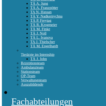
TÄ A. Jung
TÄ A. Franzpötter
TA N. Hassan
TÄ Y. Nadkernychna
TÄ P. Freytag
TÄ R. Krogmeier
TÄ M. Finke
TÄ J. Noll
TÄ L. Ivanova
TA J. Thielscher
TÄ M. Engelhardt
Tierärzte im Internship
TÄ J. John
Rezeptionsteam
Ambulanzteam
Stationsteam
OP-Team
Verwaltungsteam
Auszubildende
Fachabteilungen