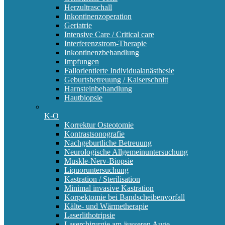
Herzultraschall
Inkontinenzoperation
Geriatrie
Intensive Care / Critical care
Interferenzstrom-Therapie
Inkontinenzbehandlung
Impfungen
Fallorientierte Individualanästhesie
Geburtsbetreuung / Kaiserschnitt
Harnsteinbehandlung
Hautbiopsie
K-O
Korrektur Osteotomie
Kontrastsonografie
Nachgeburtliche Betreuung
Neurologische Allgemeinuntersuchung
Muskle-Nerv-Biopsie
Liquoruntersuchung
Kastration / Sterilisation
Minimal invasive Kastration
Korpektomie bei Bandscheibenvorfall
Kälte- und Wärmetherapie
Laserlithotripsie
Laserchirurgie am äusseren Auge