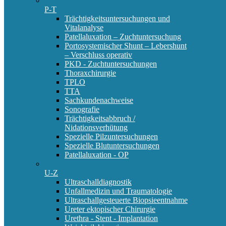
P-T
Trächtigkeitsuntersuchungen und
Vitalanalyse
Patellaluxation – Zuchtuntersuchung
Portosystemischer Shunt – Lebershunt
– Verschluss operativ
PKD - Zuchtuntersuchungen
Thoraxchirurgie
TPLO
TTA
Sachkundenachweise
Sonografie
Trächtigkeitsabbruch /
Nidationsverhütung
Spezielle Pilzuntersuchungen
Spezielle Blutuntersuchungen
Patellaluxation - OP
U-Z
Ultraschalldiagnostik
Unfallmedizin und Traumatologie
Ultraschallgesteuerte Biopsieentnahme
Ureter ektopischer Chirurgie
Urethra - Stent - Implantation