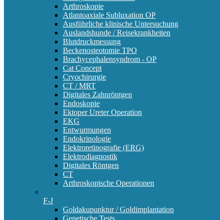
Arthroskopie
Atlantoaxiale Subluxation OP
Ausführliche klinische Untersuchung
Auslandshunde / Reisekrankheiten
Blutdruckmessung
Beckenosteotomie TPO
Brachycephalensyndrom - OP
Cat Concept
Cryochirurgie
CT / MRT
Digitales Zahnröntgen
Endoskopie
Ektoper Ureter Operation
EKG
Entwurmungen
Endokrinologie
Elektroretinografie (ERG)
Elektrodiagnostik
Digitales Röntgen
CT
Arthroskopische Operationen
F-J
Goldakupunktur / Goldimplantation
Genetische Tests