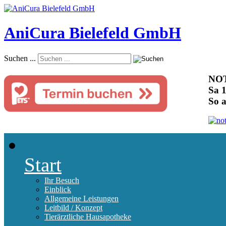
AniCura Bielefeld GmbH
Suchen ...
NOT
Sa 1
So 
Start
Ihr Besuch
Einblick
Allgemeine Leistungen
Leitbild / Konzept
Tierärztliche Hausapotheke