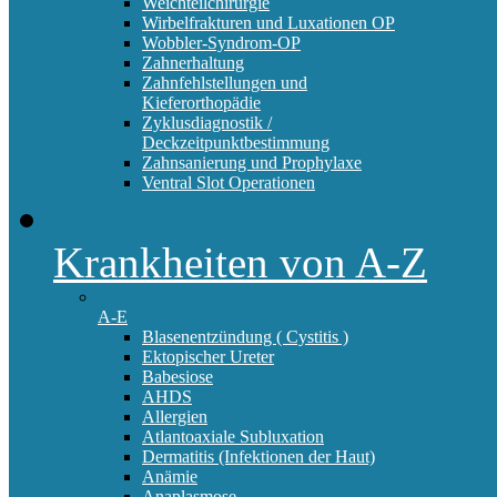
Weichteilchirurgie
Wirbelfrakturen und Luxationen OP
Wobbler-Syndrom-OP
Zahnerhaltung
Zahnfehlstellungen und
Kieferorthopädie
Zyklusdiagnostik /
Deckzeitpunktbestimmung
Zahnsanierung und Prophylaxe
Ventral Slot Operationen
Krankheiten von A-Z
A-E
Blasenentzündung ( Cystitis )
Ektopischer Ureter
Babesiose
AHDS
Allergien
Atlantoaxiale Subluxation
Dermatitis (Infektionen der Haut)
Anämie
Anaplasmose