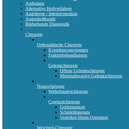
Ambulanz
Alternative Heilverfahren
Anästhesie / Intensivmedizin
Augenheilkunde
Bildgebende Diagnostik
Chirurgie
Orthopädische Chirurgie
Korrekturosteotomien
Frakturbehandlungen
Gelenkchirurgie
Offene Gelenkschirurgie
Minimalinvasive Gelenkschirurgie
Neurochirurgie
Wirbelsäulenchirurgie
Cerebralchirurgie
Gehirntumore
Schädeltraumata
Ventrikel-Shunt-Operation
Weichteil-Chirurgie