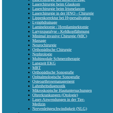
Laserchirurgie beim Glaukom
Laserchirurgie beim Irismelanom
Laserchirurgie in der HNO - Chirurgie
Lippenkorrektur bei Hypersalivation
Lymphdrainage
Laminektomie / Hemilaminektomie
Larynxparalyse - Kehlkopflähmung
Minimal invasive Chirurgie (MIC)
Massage
Neurochirurgie
Orthopädische Chirurgie
Nephrologie
Multimodale Schmerztherapie
Langzeit EKG
MRT
Orthopädische Sonografie
Ophtalmologische Sonografie
Osteoarthrosemanagement
Lahmheitsdiagnostik
Mikroskopische Hautuntersuchungen
Ohrerkrankungen (Otologie)
Laser-Anwendungen in der Tier-
Medizin
Nervenleitgeschwindigkeit (NLG)