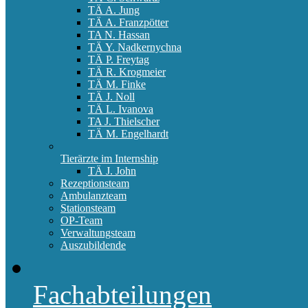
TÄ A. Jung
TÄ A. Franzpötter
TA N. Hassan
TÄ Y. Nadkernychna
TÄ P. Freytag
TÄ R. Krogmeier
TÄ M. Finke
TÄ J. Noll
TÄ L. Ivanova
TA J. Thielscher
TÄ M. Engelhardt
Tierärzte im Internship
TÄ J. John
Rezeptionsteam
Ambulanzteam
Stationsteam
OP-Team
Verwaltungsteam
Auszubildende
Fachabteilungen