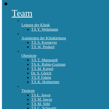
Team
Leitung der Klinik
TÄ Y. Welpmann
Assistenten der Klinikleitung
TÄ S. Kremeyer
TÄ W. Peukert
Oberärzte
TÄ T. Marquardt
TA A. Rubio-Guzman
TÄ M. Kregel
Dr. S. Gleich
TÄ P. Fahrig
TÄ K. Hofmeister
Tierärzte
TA Ł. Jawor
TÄ M. Jawor
TÄ M. Söhl
TÄ C. Schwartz