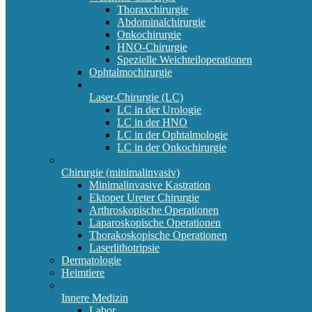
Thoraxchirurgie
Abdominalchirurgie
Onkochirurgie
HNO-Chirurgie
Spezielle Weichteiloperationen
Ophtalmochirurgie
Laser-Chirurgie (LC)
LC in der Urologie
LC in der HNO
LC in der Ophtalmologie
LC in der Onkochirurgie
Chirurgie (minimalinvasiv)
Minimalinvasive Kastration
Ektoper Ureter Chirurgie
Arthroskopische Operationen
Laparoskopische Operationen
Thorakoskopische Operationen
Laserlithotripsie
Dermatologie
Heimtiere
Innere Medizin
Labor