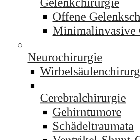
Gelenkchirurgie
Offene Gelenksch
Minimalinvasive 
Neurochirurgie
Wirbelsäulenchirurg
Cerebralchirurgie
Gehirntumore
Schädeltraumata
Ventrikel-Shunt-