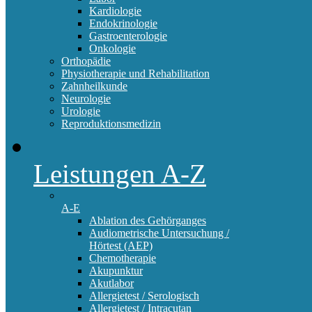
Kardiologie
Endokrinologie
Gastroenterologie
Onkologie
Orthopädie
Physiotherapie und Rehabilitation
Zahnheilkunde
Neurologie
Urologie
Reproduktionsmedizin
Leistungen A-Z
A-E
Ablation des Gehörganges
Audiometrische Untersuchung /
Hörtest (AEP)
Chemotherapie
Akupunktur
Akutlabor
Allergietest / Serologisch
Allergietest / Intracutan