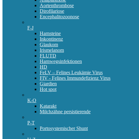
Aortenthrombose
Dirofilariose
Encephalitozoonose
F-J
Harnsteine
Inkontinenz
Glaukom
Irismelanom
FLUTD
Harnwegsinfektionen
HD
FeLV – Felines Leukämie Virus
FIV - Felines Immundefizienz Virus
Giardien
Hot spot
K-O
Katarakt
Milchzähne persistierende
P-T
Portosystemischer Shunt