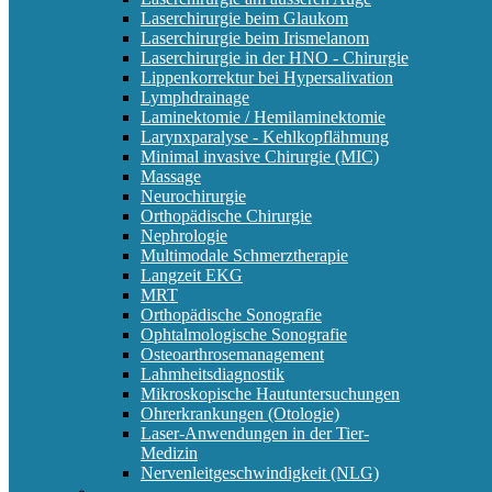
Laserchirurgie beim Glaukom
Laserchirurgie beim Irismelanom
Laserchirurgie in der HNO - Chirurgie
Lippenkorrektur bei Hypersalivation
Lymphdrainage
Laminektomie / Hemilaminektomie
Larynxparalyse - Kehlkopflähmung
Minimal invasive Chirurgie (MIC)
Massage
Neurochirurgie
Orthopädische Chirurgie
Nephrologie
Multimodale Schmerztherapie
Langzeit EKG
MRT
Orthopädische Sonografie
Ophtalmologische Sonografie
Osteoarthrosemanagement
Lahmheitsdiagnostik
Mikroskopische Hautuntersuchungen
Ohrerkrankungen (Otologie)
Laser-Anwendungen in der Tier-
Medizin
Nervenleitgeschwindigkeit (NLG)