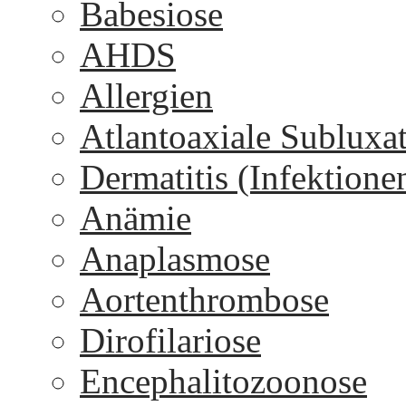
Babesiose
AHDS
Allergien
Atlantoaxiale Subluxa
Dermatitis (Infektione
Anämie
Anaplasmose
Aortenthrombose
Dirofilariose
Encephalitozoonose