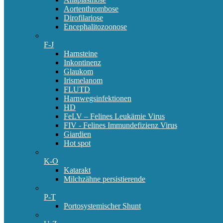
Aortenthrombose
Dirofilariose
Encephalitozoonose
F-J
Harnsteine
Inkontinenz
Glaukom
Irismelanom
FLUTD
Harnwegsinfektionen
HD
FeLV – Felines Leukämie Virus
FIV - Felines Immundefizienz Virus
Giardien
Hot spot
K-O
Katarakt
Milchzähne persistierende
P-T
Portosystemischer Shunt