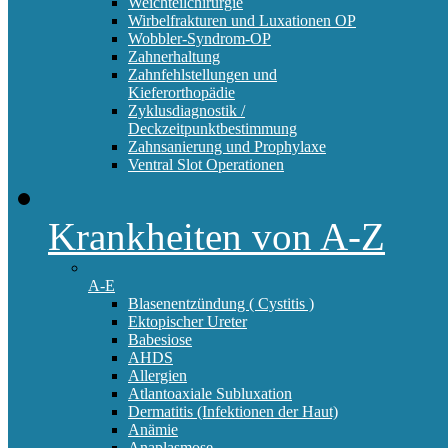
Weichteilchirurgie
Wirbelfrakturen und Luxationen OP
Wobbler-Syndrom-OP
Zahnerhaltung
Zahnfehlstellungen und
Kieferorthopädie
Zyklusdiagnostik /
Deckzeitpunktbestimmung
Zahnsanierung und Prophylaxe
Ventral Slot Operationen
Krankheiten von A-Z
A-E
Blasenentzündung ( Cystitis )
Ektopischer Ureter
Babesiose
AHDS
Allergien
Atlantoaxiale Subluxation
Dermatitis (Infektionen der Haut)
Anämie
Anaplasmose