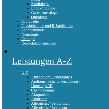
Kardiologie
Endokrinologie
Gastroenterologie
Onkologie
Orthopädie
Physiotherapie und Rehabilitation
Zahnheilkunde
Neurologie
Urologie
Reproduktionsmedizin
Leistungen A-Z
A-E
Ablation des Gehörganges
Audiometrische Untersuchung /
Hörtest (AEP)
Chemotherapie
Akupunktur
Akutlabor
Allergietest / Serologisch
Allergietest / Intracutan