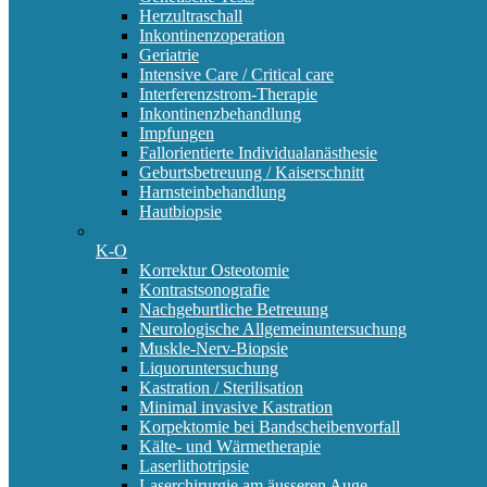
Herzultraschall
Inkontinenzoperation
Geriatrie
Intensive Care / Critical care
Interferenzstrom-Therapie
Inkontinenzbehandlung
Impfungen
Fallorientierte Individualanästhesie
Geburtsbetreuung / Kaiserschnitt
Harnsteinbehandlung
Hautbiopsie
K-O
Korrektur Osteotomie
Kontrastsonografie
Nachgeburtliche Betreuung
Neurologische Allgemeinuntersuchung
Muskle-Nerv-Biopsie
Liquoruntersuchung
Kastration / Sterilisation
Minimal invasive Kastration
Korpektomie bei Bandscheibenvorfall
Kälte- und Wärmetherapie
Laserlithotripsie
Laserchirurgie am äusseren Auge