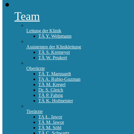
Team
Leitung der Klinik
TÄ Y. Welpmann
Assistenten der Klinikleitung
TÄ S. Kremeyer
TÄ W. Peukert
Oberärzte
TÄ T. Marquardt
TA A. Rubio-Guzman
TÄ M. Kregel
Dr. S. Gleich
TÄ P. Fahrig
TÄ K. Hofmeister
Tierärzte
TA Ł. Jawor
TÄ M. Jawor
TÄ M. Söhl
TÄ C. Schwartz