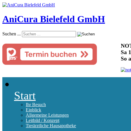
AniCura Bielefeld GmbH
Suchen ...
NOT
Sa 1
So 
Start
Ihr Besuch
Einblick
Allgemeine Leistungen
Leitbild / Konzept
Tierärztliche Hausapotheke