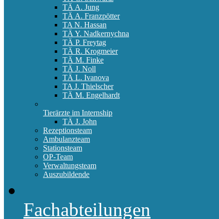
TÄ A. Jung
TÄ A. Franzpötter
TA N. Hassan
TÄ Y. Nadkernychna
TÄ P. Freytag
TÄ R. Krogmeier
TÄ M. Finke
TÄ J. Noll
TÄ L. Ivanova
TA J. Thielscher
TÄ M. Engelhardt
Tierärzte im Internship
TÄ J. John
Rezeptionsteam
Ambulanzteam
Stationsteam
OP-Team
Verwaltungsteam
Auszubildende
Fachabteilungen