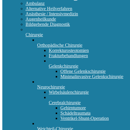
Ambulanz
Alternative Heilverfahren
Anästhesie / Intensivmedizin
Augenheilkunde
Bildgebende Diagnostik
Chirurgie
Orthopädische Chirurgie
Korrekturosteotomien
Frakturbehandlungen
Gelenkchirurgie
Offene Gelenkschirurgie
Minimalinvasive Gelenkschirurgie
Neurochirurgie
Wirbelsäulenchirurgie
Cerebralchirurgie
Gehirntumore
Schädeltraumata
Ventrikel-Shunt-Operation
Weichteil-Chirurgie