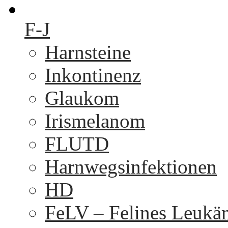
F-J
Harnsteine
Inkontinenz
Glaukom
Irismelanom
FLUTD
Harnwegsinfektionen
HD
FeLV – Felines Leukä