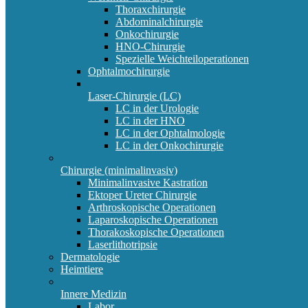
Thoraxchirurgie
Abdominalchirurgie
Onkochirurgie
HNO-Chirurgie
Spezielle Weichteiloperationen
Ophtalmochirurgie
Laser-Chirurgie (LC)
LC in der Urologie
LC in der HNO
LC in der Ophtalmologie
LC in der Onkochirurgie
Chirurgie (minimalinvasiv)
Minimalinvasive Kastration
Ektoper Ureter Chirurgie
Arthroskopische Operationen
Laparoskopische Operationen
Thorakoskopische Operationen
Laserlithotripsie
Dermatologie
Heimtiere
Innere Medizin
Labor