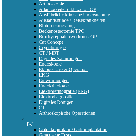
Arthroskopie
Atlantoaxiale Subluxation OP
Ausführliche klinische Untersuchung
Auslandshunde / Reisekrankheiten
Blutdruckmessung
Beckenosteotomie TPO
Brachycephalensyndrom - OP
Cat Concept
Cryochirurgie
CT / MRT
Digitales Zahnröntgen
Endoskopie
Ektoper Ureter Operation
EKG
Entwurmungen
Endokrinologie
Elektroretinografie (ERG)
Elektrodiagnostik
Digitales Röntgen
CT
Arthroskopische Operationen
F-J
Goldakupunktur / Goldimplantation
Genetische Tests