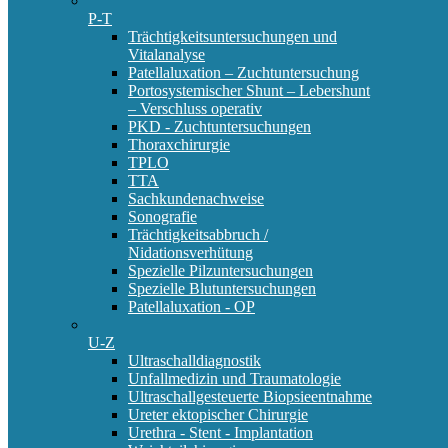
P-T
Trächtigkeitsuntersuchungen und
Vitalanalyse
Patellaluxation – Zuchtuntersuchung
Portosystemischer Shunt – Lebershunt
– Verschluss operativ
PKD - Zuchtuntersuchungen
Thoraxchirurgie
TPLO
TTA
Sachkundenachweise
Sonografie
Trächtigkeitsabbruch /
Nidationsverhütung
Spezielle Pilzuntersuchungen
Spezielle Blutuntersuchungen
Patellaluxation - OP
U-Z
Ultraschalldiagnostik
Unfallmedizin und Traumatologie
Ultraschallgesteuerte Biopsieentnahme
Ureter ektopischer Chirurgie
Urethra - Stent - Implantation