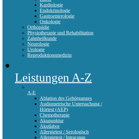
Kardiologie
Endokrinologie
Gastroenterologie
Onkologie
Orthopädie
Physiotherapie und Rehabilitation
Zahnheilkunde
Neurologie
Urologie
Reproduktionsmedizin
Leistungen A-Z
A-E
Ablation des Gehörganges
Audiometrische Untersuchung /
Hörtest (AEP)
Chemotherapie
Akupunktur
Akutlabor
Allergietest / Serologisch
Allergietest / Intracutan