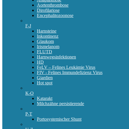
Aortenthrombose
Dirofilariose
Encephalitozoonose
F-J
Harnsteine
Inkontinenz
Glaukom
Irismelanom
FLUTD
Harnwegsinfektionen
HD
FeLV – Felines Leukämie Virus
FIV - Felines Immundefizienz Virus
Giardien
Hot spot
K-O
Katarakt
Milchzähne persistierende
P-T
Portosystemischer Shunt