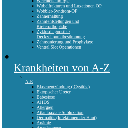
Weichteilchirurgie
Wirbelfrakturen und Luxationen OP
Wobbler-Syndrom-OP
Zahnerhaltung
Zahnfehlstellungen und
Kieferorthopädie
Zyklusdiagnostik /
Deckzeitpunktbestimmung
Zahnsanierung und Prophylaxe
Ventral Slot Operationen
Krankheiten von A-Z
A-E
Blasenentzündung ( Cystitis )
Ektopischer Ureter
Babesiose
AHDS
Allergien
Atlantoaxiale Subluxation
Dermatitis (Infektionen der Haut)
Anämie
Anaplasmose