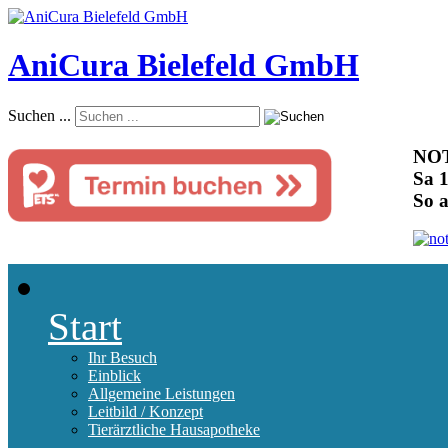
AniCura Bielefeld GmbH
Suchen ...
NOT
Sa 1
So 
Start
Ihr Besuch
Einblick
Allgemeine Leistungen
Leitbild / Konzept
Tierärztliche Hausapotheke