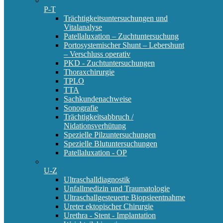
P-T
Trächtigkeitsuntersuchungen und
Vitalanalyse
Patellaluxation – Zuchtuntersuchung
Portosystemischer Shunt – Lebershunt
– Verschluss operativ
PKD - Zuchtuntersuchungen
Thoraxchirurgie
TPLO
TTA
Sachkundenachweise
Sonografie
Trächtigkeitsabbruch /
Nidationsverhütung
Spezielle Pilzuntersuchungen
Spezielle Blutuntersuchungen
Patellaluxation - OP
U-Z
Ultraschalldiagnostik
Unfallmedizin und Traumatologie
Ultraschallgesteuerte Biopsieentnahme
Ureter ektopischer Chirurgie
Urethra - Stent - Implantation