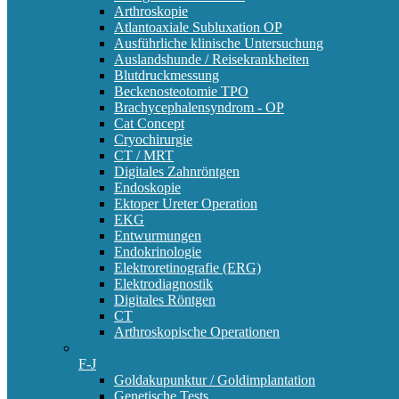
Arthroskopie
Atlantoaxiale Subluxation OP
Ausführliche klinische Untersuchung
Auslandshunde / Reisekrankheiten
Blutdruckmessung
Beckenosteotomie TPO
Brachycephalensyndrom - OP
Cat Concept
Cryochirurgie
CT / MRT
Digitales Zahnröntgen
Endoskopie
Ektoper Ureter Operation
EKG
Entwurmungen
Endokrinologie
Elektroretinografie (ERG)
Elektrodiagnostik
Digitales Röntgen
CT
Arthroskopische Operationen
F-J
Goldakupunktur / Goldimplantation
Genetische Tests