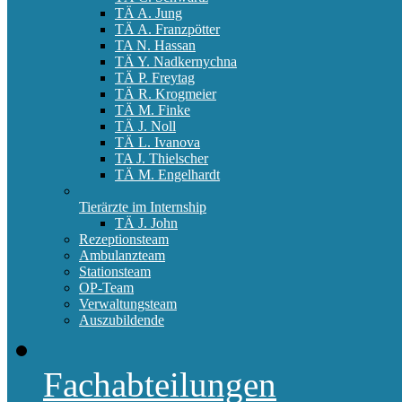
TÄ A. Jung
TÄ A. Franzpötter
TA N. Hassan
TÄ Y. Nadkernychna
TÄ P. Freytag
TÄ R. Krogmeier
TÄ M. Finke
TÄ J. Noll
TÄ L. Ivanova
TA J. Thielscher
TÄ M. Engelhardt
Tierärzte im Internship
TÄ J. John
Rezeptionsteam
Ambulanzteam
Stationsteam
OP-Team
Verwaltungsteam
Auszubildende
Fachabteilungen