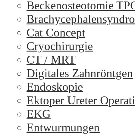
Beckenosteotomie TP
Brachycephalensyndr
Cat Concept
Cryochirurgie
CT / MRT
Digitales Zahnröntgen
Endoskopie
Ektoper Ureter Operat
EKG
Entwurmungen