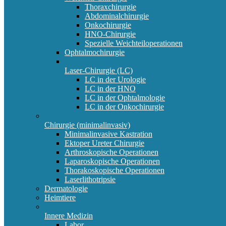
Thoraxchirurgie
Abdominalchirurgie
Onkochirurgie
HNO-Chirurgie
Spezielle Weichteiloperationen
Ophtalmochirurgie
Laser-Chirurgie (LC)
LC in der Urologie
LC in der HNO
LC in der Ophtalmologie
LC in der Onkochirurgie
Chirurgie (minimalinvasiv)
Minimalinvasive Kastration
Ektoper Ureter Chirurgie
Arthroskopische Operationen
Laparoskopische Operationen
Thorakoskopische Operationen
Laserlithotripsie
Dermatologie
Heimtiere
Innere Medizin
Labor