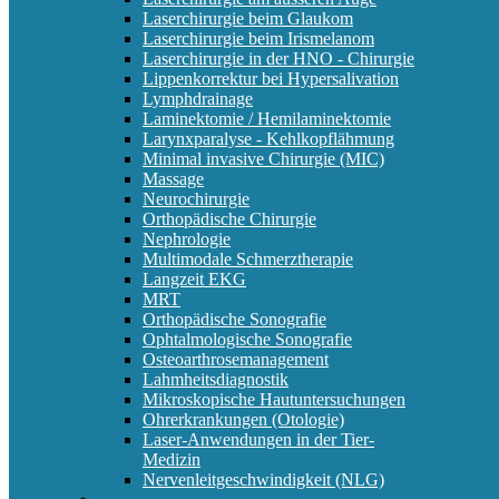
Laserchirurgie beim Glaukom
Laserchirurgie beim Irismelanom
Laserchirurgie in der HNO - Chirurgie
Lippenkorrektur bei Hypersalivation
Lymphdrainage
Laminektomie / Hemilaminektomie
Larynxparalyse - Kehlkopflähmung
Minimal invasive Chirurgie (MIC)
Massage
Neurochirurgie
Orthopädische Chirurgie
Nephrologie
Multimodale Schmerztherapie
Langzeit EKG
MRT
Orthopädische Sonografie
Ophtalmologische Sonografie
Osteoarthrosemanagement
Lahmheitsdiagnostik
Mikroskopische Hautuntersuchungen
Ohrerkrankungen (Otologie)
Laser-Anwendungen in der Tier-
Medizin
Nervenleitgeschwindigkeit (NLG)