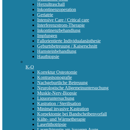
Herzultraschall
Inkontinenzoperation
Geriatrie
Intensive Care / Critical care
Interferenzstrom-Therapie
Inkontinenzbehandlung
Impfungen
Fallorientierte Individualanästhesie
Geburtsbetreuung / Kaiserschnitt
Harnsteinbehandlung
Hautbiopsie
K-O
Korrektur Osteotomie
Kontrastsonografie
Nachgeburtliche Betreuung
Neurologische Allgemeinuntersuchung
Muskle-Nerv-Biopsie
Liquoruntersuchung
Kastration / Sterilisation
Minimal invasive Kastration
Korpektomie bei Bandscheibenvorfall
Kälte- und Wärmetherapie
Laserlithotripsie
Laserchirurgie am äusseren Auge