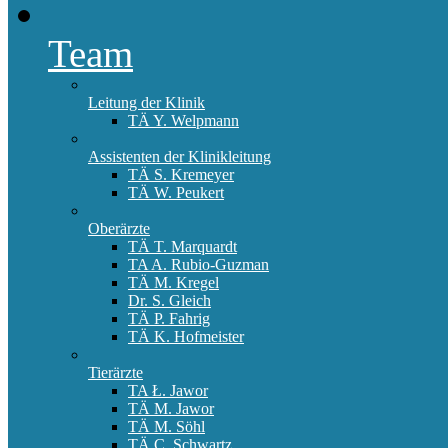
Team
Leitung der Klinik
TÄ Y. Welpmann
Assistenten der Klinikleitung
TÄ S. Kremeyer
TÄ W. Peukert
Oberärzte
TÄ T. Marquardt
TA A. Rubio-Guzman
TÄ M. Kregel
Dr. S. Gleich
TÄ P. Fahrig
TÄ K. Hofmeister
Tierärzte
TA Ł. Jawor
TÄ M. Jawor
TÄ M. Söhl
TÄ C. Schwartz