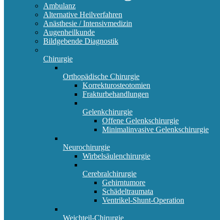
Ambulanz
Alternative Heilverfahren
Anästhesie / Intensivmedizin
Augenheilkunde
Bildgebende Diagnostik
Chirurgie
Orthopädische Chirurgie
Korrekturosteotomien
Frakturbehandlungen
Gelenkchirurgie
Offene Gelenkschirurgie
Minimalinvasive Gelenkschirurgie
Neurochirurgie
Wirbelsäulenchirurgie
Cerebralchirurgie
Gehirntumore
Schädeltraumata
Ventrikel-Shunt-Operation
Weichteil-Chirurgie