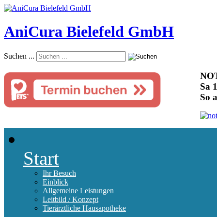
AniCura Bielefeld GmbH
Suchen ...
NOT
Sa 1
So 
Start
Ihr Besuch
Einblick
Allgemeine Leistungen
Leitbild / Konzept
Tierärztliche Hausapotheke