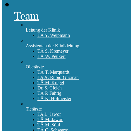
Team
Leitung der Klinik
TÄ Y. Welpmann
Assistenten der Klinikleitung
TÄ S. Kremeyer
TÄ W. Peukert
Oberärzte
TÄ T. Marquardt
TA A. Rubio-Guzman
TÄ M. Kregel
Dr. S. Gleich
TÄ P. Fahrig
TÄ K. Hofmeister
Tierärzte
TA Ł. Jawor
TÄ M. Jawor
TÄ M. Söhl
TÄ C. Schwartz