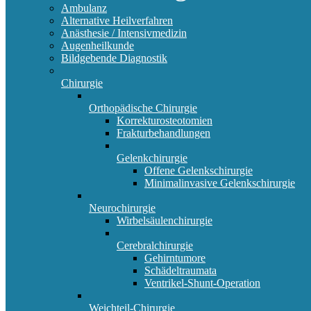
Ambulanz
Alternative Heilverfahren
Anästhesie / Intensivmedizin
Augenheilkunde
Bildgebende Diagnostik
Chirurgie
Orthopädische Chirurgie
Korrekturosteotomien
Frakturbehandlungen
Gelenkchirurgie
Offene Gelenkschirurgie
Minimalinvasive Gelenkschirurgie
Neurochirurgie
Wirbelsäulenchirurgie
Cerebralchirurgie
Gehirntumore
Schädeltraumata
Ventrikel-Shunt-Operation
Weichteil-Chirurgie