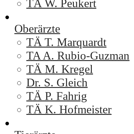
TÄ W. Peukert
Oberärzte
TÄ T. Marquardt
TA A. Rubio-Guzman
TÄ M. Kregel
Dr. S. Gleich
TÄ P. Fahrig
TÄ K. Hofmeister