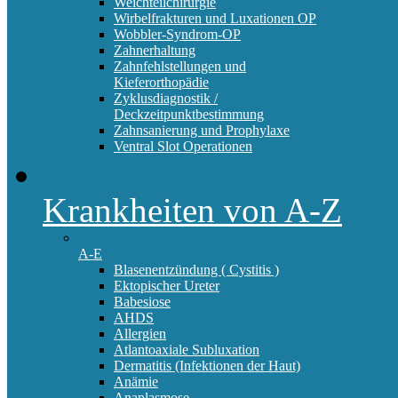
Weichteilchirurgie
Wirbelfrakturen und Luxationen OP
Wobbler-Syndrom-OP
Zahnerhaltung
Zahnfehlstellungen und
Kieferorthopädie
Zyklusdiagnostik /
Deckzeitpunktbestimmung
Zahnsanierung und Prophylaxe
Ventral Slot Operationen
Krankheiten von A-Z
A-E
Blasenentzündung ( Cystitis )
Ektopischer Ureter
Babesiose
AHDS
Allergien
Atlantoaxiale Subluxation
Dermatitis (Infektionen der Haut)
Anämie
Anaplasmose