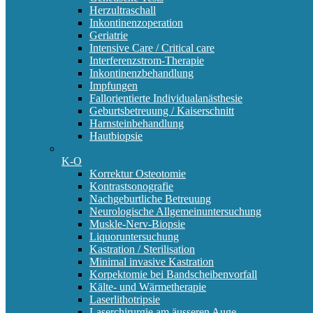
Herzultraschall
Inkontinenzoperation
Geriatrie
Intensive Care / Critical care
Interferenzstrom-Therapie
Inkontinenzbehandlung
Impfungen
Fallorientierte Individualanästhesie
Geburtsbetreuung / Kaiserschnitt
Harnsteinbehandlung
Hautbiopsie
K-O
Korrektur Osteotomie
Kontrastsonografie
Nachgeburtliche Betreuung
Neurologische Allgemeinuntersuchung
Muskle-Nerv-Biopsie
Liquoruntersuchung
Kastration / Sterilisation
Minimal invasive Kastration
Korpektomie bei Bandscheibenvorfall
Kälte- und Wärmetherapie
Laserlithotripsie
Laserchirurgie am äusseren Auge