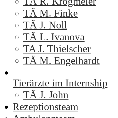
TÄ R. Krogmeier
TÄ M. Finke
TÄ J. Noll
TÄ L. Ivanova
TA J. Thielscher
TÄ M. Engelhardt
Tierärzte im Internship
TÄ J. John
Rezeptionsteam