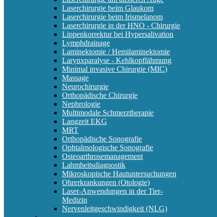
Laserchirurgie beim Glaukom
Laserchirurgie beim Irismelanom
Laserchirurgie in der HNO - Chirurgie
Lippenkorrektur bei Hypersalivation
Lymphdrainage
Laminektomie / Hemilaminektomie
Larynxparalyse - Kehlkopflähmung
Minimal invasive Chirurgie (MIC)
Massage
Neurochirurgie
Orthopädische Chirurgie
Nephrologie
Multimodale Schmerztherapie
Langzeit EKG
MRT
Orthopädische Sonografie
Ophtalmologische Sonografie
Osteoarthrosemanagement
Lahmheitsdiagnostik
Mikroskopische Hautuntersuchungen
Ohrerkrankungen (Otologie)
Laser-Anwendungen in der Tier-
Medizin
Nervenleitgeschwindigkeit (NLG)