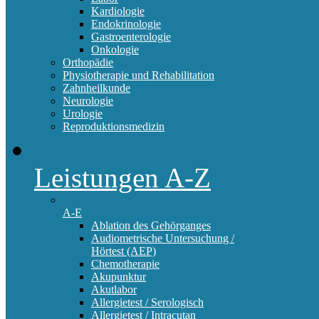
Kardiologie
Endokrinologie
Gastroenterologie
Onkologie
Orthopädie
Physiotherapie und Rehabilitation
Zahnheilkunde
Neurologie
Urologie
Reproduktionsmedizin
Leistungen A-Z
A-E
Ablation des Gehörganges
Audiometrische Untersuchung /
Hörtest (AEP)
Chemotherapie
Akupunktur
Akutlabor
Allergietest / Serologisch
Allergietest / Intracutan