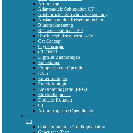
Arthroskopie
Atlantoaxiale Subluxation OP
Ausführliche klinische Untersuchung
Auslandshunde / Reisekrankheiten
Blutdruckmessung
Beckenosteotomie TPO
Brachycephalensyndrom - OP
Cat Concept
Cryochirurgie
CT / MRT
Digitales Zahnröntgen
Endoskopie
Ektoper Ureter Operation
EKG
Entwurmungen
Endokrinologie
Elektroretinografie (ERG)
Elektrodiagnostik
Digitales Röntgen
CT
Arthroskopische Operationen
F-J
Goldakupunktur / Goldimplantation
Genetische Tests