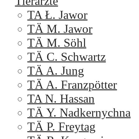
Tierärzte
TA Ł. Jawor
TÄ M. Jawor
TÄ M. Söhl
TÄ C. Schwartz
TÄ A. Jung
TÄ A. Franzpötter
TA N. Hassan
TÄ Y. Nadkernychna
TÄ P. Freytag