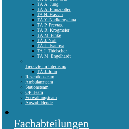
TÄ A. Jung
TÄ A. Franzpötter
TA N. Hassan
TÄ Y. Nadkernychna
TÄ P. Freytag
TÄ R. Krogmeier
TÄ M. Finke
TÄ J. Noll
TÄ L. Ivanova
TA J. Thielscher
TÄ M. Engelhardt
Tierärzte im Internship
TÄ J. John
Rezeptionsteam
Ambulanzteam
Stationsteam
OP-Team
Verwaltungsteam
Auszubildende
Fachabteilungen