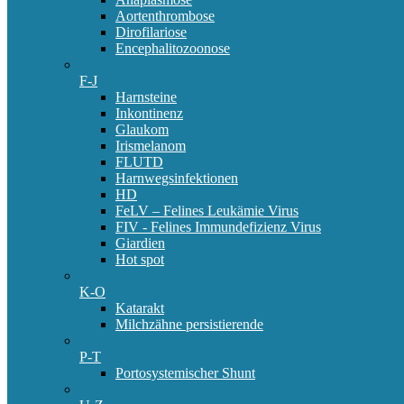
Aortenthrombose
Dirofilariose
Encephalitozoonose
F-J
Harnsteine
Inkontinenz
Glaukom
Irismelanom
FLUTD
Harnwegsinfektionen
HD
FeLV – Felines Leukämie Virus
FIV - Felines Immundefizienz Virus
Giardien
Hot spot
K-O
Katarakt
Milchzähne persistierende
P-T
Portosystemischer Shunt