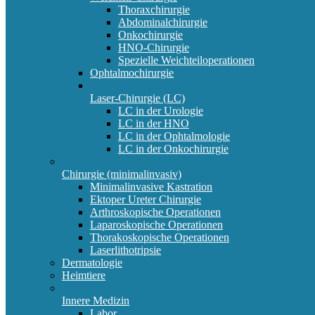
Thoraxchirurgie
Abdominalchirurgie
Onkochirurgie
HNO-Chirurgie
Spezielle Weichteiloperationen
Ophtalmochirurgie
Laser-Chirurgie (LC)
LC in der Urologie
LC in der HNO
LC in der Ophtalmologie
LC in der Onkochirurgie
Chirurgie (minimalinvasiv)
Minimalinvasive Kastration
Ektoper Ureter Chirurgie
Arthroskopische Operationen
Laparoskopische Operationen
Thorakoskopische Operationen
Laserlithotripsie
Dermatologie
Heimtiere
Innere Medizin
Labor