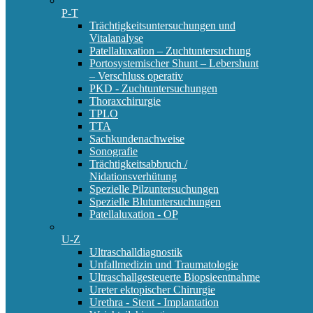
P-T
Trächtigkeitsuntersuchungen und
Vitalanalyse
Patellaluxation – Zuchtuntersuchung
Portosystemischer Shunt – Lebershunt
– Verschluss operativ
PKD - Zuchtuntersuchungen
Thoraxchirurgie
TPLO
TTA
Sachkundenachweise
Sonografie
Trächtigkeitsabbruch /
Nidationsverhütung
Spezielle Pilzuntersuchungen
Spezielle Blutuntersuchungen
Patellaluxation - OP
U-Z
Ultraschalldiagnostik
Unfallmedizin und Traumatologie
Ultraschallgesteuerte Biopsieentnahme
Ureter ektopischer Chirurgie
Urethra - Stent - Implantation