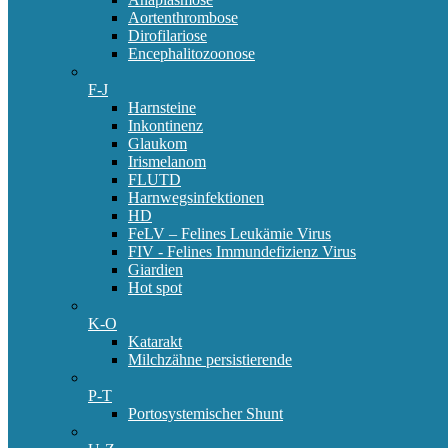
Aortenthrombose
Dirofilariose
Encephalitozoonose
F-J
Harnsteine
Inkontinenz
Glaukom
Irismelanom
FLUTD
Harnwegsinfektionen
HD
FeLV – Felines Leukämie Virus
FIV - Felines Immundefizienz Virus
Giardien
Hot spot
K-O
Katarakt
Milchzähne persistierende
P-T
Portosystemischer Shunt