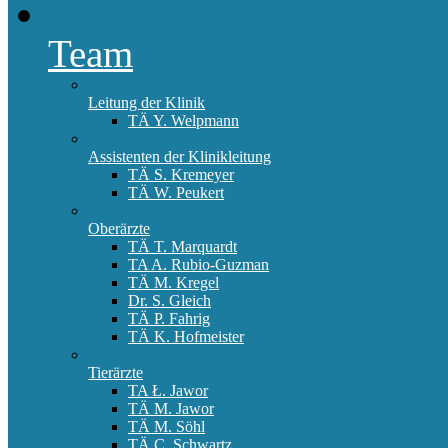
Team
Leitung der Klinik
TÄ Y. Welpmann
Assistenten der Klinikleitung
TÄ S. Kremeyer
TÄ W. Peukert
Oberärzte
TÄ T. Marquardt
TA A. Rubio-Guzman
TÄ M. Kregel
Dr. S. Gleich
TÄ P. Fahrig
TÄ K. Hofmeister
Tierärzte
TA Ł. Jawor
TÄ M. Jawor
TÄ M. Söhl
TÄ C. Schwartz