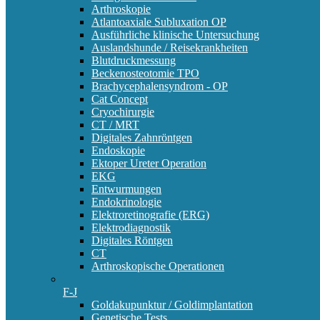
Arthroskopie
Atlantoaxiale Subluxation OP
Ausführliche klinische Untersuchung
Auslandshunde / Reisekrankheiten
Blutdruckmessung
Beckenosteotomie TPO
Brachycephalensyndrom - OP
Cat Concept
Cryochirurgie
CT / MRT
Digitales Zahnröntgen
Endoskopie
Ektoper Ureter Operation
EKG
Entwurmungen
Endokrinologie
Elektroretinografie (ERG)
Elektrodiagnostik
Digitales Röntgen
CT
Arthroskopische Operationen
F-J
Goldakupunktur / Goldimplantation
Genetische Tests