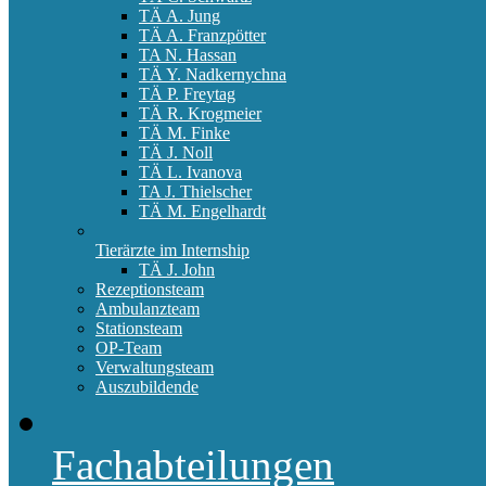
TÄ A. Jung
TÄ A. Franzpötter
TA N. Hassan
TÄ Y. Nadkernychna
TÄ P. Freytag
TÄ R. Krogmeier
TÄ M. Finke
TÄ J. Noll
TÄ L. Ivanova
TA J. Thielscher
TÄ M. Engelhardt
Tierärzte im Internship
TÄ J. John
Rezeptionsteam
Ambulanzteam
Stationsteam
OP-Team
Verwaltungsteam
Auszubildende
Fachabteilungen