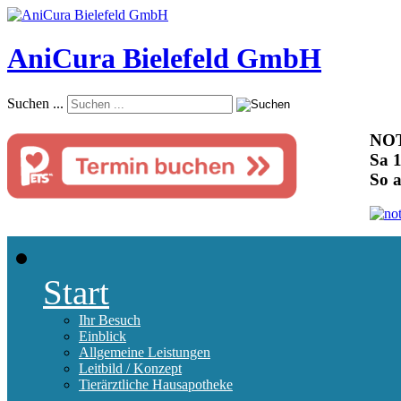
AniCura Bielefeld GmbH
Suchen ...
NOT
Sa 1
So 
Start
Ihr Besuch
Einblick
Allgemeine Leistungen
Leitbild / Konzept
Tierärztliche Hausapotheke