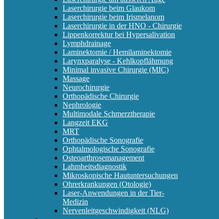
Laserchirurgie beim Glaukom
Laserchirurgie beim Irismelanom
Laserchirurgie in der HNO - Chirurgie
Lippenkorrektur bei Hypersalivation
Lymphdrainage
Laminektomie / Hemilaminektomie
Larynxparalyse - Kehlkopflähmung
Minimal invasive Chirurgie (MIC)
Massage
Neurochirurgie
Orthopädische Chirurgie
Nephrologie
Multimodale Schmerztherapie
Langzeit EKG
MRT
Orthopädische Sonografie
Ophtalmologische Sonografie
Osteoarthrosemanagement
Lahmheitsdiagnostik
Mikroskopische Hautuntersuchungen
Ohrerkrankungen (Otologie)
Laser-Anwendungen in der Tier-
Medizin
Nervenleitgeschwindigkeit (NLG)