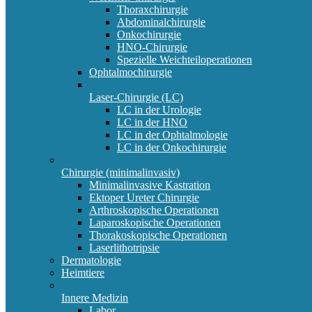
Thoraxchirurgie
Abdominalchirurgie
Onkochirurgie
HNO-Chirurgie
Spezielle Weichteiloperationen
Ophtalmochirurgie
Laser-Chirurgie (LC)
LC in der Urologie
LC in der HNO
LC in der Ophtalmologie
LC in der Onkochirurgie
Chirurgie (minimalinvasiv)
Minimalinvasive Kastration
Ektoper Ureter Chirurgie
Arthroskopische Operationen
Laparoskopische Operationen
Thorakoskopische Operationen
Laserlithotripsie
Dermatologie
Heimtiere
Innere Medizin
Labor