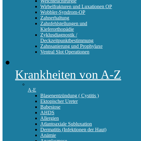
Weichteilchirurgie
Wirbelfrakturen und Luxationen OP
Wobbler-Syndrom-OP
Zahnerhaltung
Zahnfehlstellungen und
Kieferorthopädie
Zyklusdiagnostik /
Deckzeitpunktbestimmung
Zahnsanierung und Prophylaxe
Ventral Slot Operationen
Krankheiten von A-Z
A-E
Blasenentzündung ( Cystitis )
Ektopischer Ureter
Babesiose
AHDS
Allergien
Atlantoaxiale Subluxation
Dermatitis (Infektionen der Haut)
Anämie
Anaplasmose