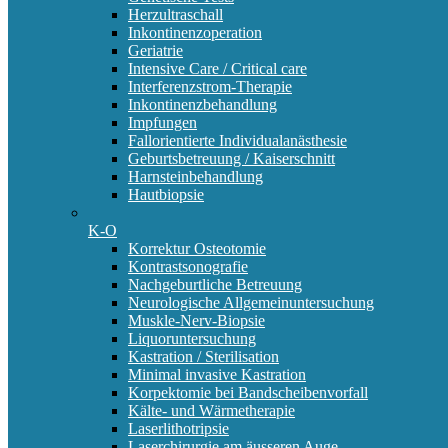
Herzultraschall
Inkontinenzoperation
Geriatrie
Intensive Care / Critical care
Interferenzstrom-Therapie
Inkontinenzbehandlung
Impfungen
Fallorientierte Individualanästhesie
Geburtsbetreuung / Kaiserschnitt
Harnsteinbehandlung
Hautbiopsie
K-O
Korrektur Osteotomie
Kontrastsonografie
Nachgeburtliche Betreuung
Neurologische Allgemeinuntersuchung
Muskle-Nerv-Biopsie
Liquoruntersuchung
Kastration / Sterilisation
Minimal invasive Kastration
Korpektomie bei Bandscheibenvorfall
Kälte- und Wärmetherapie
Laserlithotripsie
Laserchirurgie am äusseren Auge