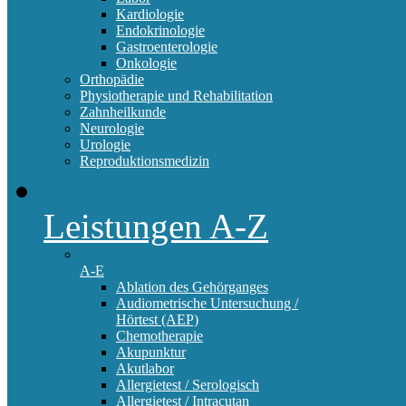
Kardiologie
Endokrinologie
Gastroenterologie
Onkologie
Orthopädie
Physiotherapie und Rehabilitation
Zahnheilkunde
Neurologie
Urologie
Reproduktionsmedizin
Leistungen A-Z
A-E
Ablation des Gehörganges
Audiometrische Untersuchung /
Hörtest (AEP)
Chemotherapie
Akupunktur
Akutlabor
Allergietest / Serologisch
Allergietest / Intracutan