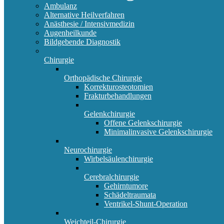
Ambulanz
Alternative Heilverfahren
Anästhesie / Intensivmedizin
Augenheilkunde
Bildgebende Diagnostik
Chirurgie
Orthopädische Chirurgie
Korrekturosteotomien
Frakturbehandlungen
Gelenkchirurgie
Offene Gelenkschirurgie
Minimalinvasive Gelenkschirurgie
Neurochirurgie
Wirbelsäulenchirurgie
Cerebralchirurgie
Gehirntumore
Schädeltraumata
Ventrikel-Shunt-Operation
Weichteil-Chirurgie