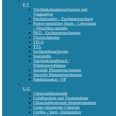
P-T
Trächtigkeitsuntersuchungen und
Vitalanalyse
Patellaluxation – Zuchtuntersuchung
Portosystemischer Shunt – Lebershunt
– Verschluss operativ
PKD - Zuchtuntersuchungen
Thoraxchirurgie
TPLO
TTA
Sachkundenachweise
Sonografie
Trächtigkeitsabbruch /
Nidationsverhütung
Spezielle Pilzuntersuchungen
Spezielle Blutuntersuchungen
Patellaluxation - OP
U-Z
Ultraschalldiagnostik
Unfallmedizin und Traumatologie
Ultraschallgesteuerte Biopsieentnahme
Ureter ektopischer Chirurgie
Urethra - Stent - Implantation