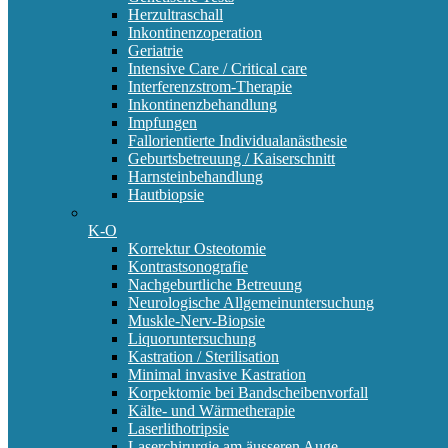
Herzultraschall
Inkontinenzoperation
Geriatrie
Intensive Care / Critical care
Interferenzstrom-Therapie
Inkontinenzbehandlung
Impfungen
Fallorientierte Individualanästhesie
Geburtsbetreuung / Kaiserschnitt
Harnsteinbehandlung
Hautbiopsie
K-O
Korrektur Osteotomie
Kontrastsonografie
Nachgeburtliche Betreuung
Neurologische Allgemeinuntersuchung
Muskle-Nerv-Biopsie
Liquoruntersuchung
Kastration / Sterilisation
Minimal invasive Kastration
Korpektomie bei Bandscheibenvorfall
Kälte- und Wärmetherapie
Laserlithotripsie
Laserchirurgie am äusseren Auge