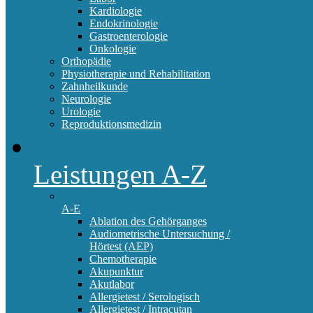
Kardiologie
Endokrinologie
Gastroenterologie
Onkologie
Orthopädie
Physiotherapie und Rehabilitation
Zahnheilkunde
Neurologie
Urologie
Reproduktionsmedizin
Leistungen A-Z
A-E
Ablation des Gehörganges
Audiometrische Untersuchung /
Hörtest (AEP)
Chemotherapie
Akupunktur
Akutlabor
Allergietest / Serologisch
Allergietest / Intracutan