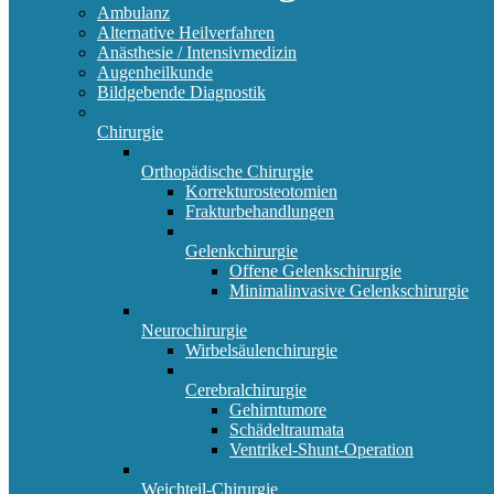
Ambulanz
Alternative Heilverfahren
Anästhesie / Intensivmedizin
Augenheilkunde
Bildgebende Diagnostik
Chirurgie
Orthopädische Chirurgie
Korrekturosteotomien
Frakturbehandlungen
Gelenkchirurgie
Offene Gelenkschirurgie
Minimalinvasive Gelenkschirurgie
Neurochirurgie
Wirbelsäulenchirurgie
Cerebralchirurgie
Gehirntumore
Schädeltraumata
Ventrikel-Shunt-Operation
Weichteil-Chirurgie