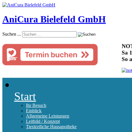
AniCura Bielefeld GmbH
Suchen ...
NOT
Sa 1
So 
Start
Ihr Besuch
Einblick
Allgemeine Leistungen
Leitbild / Konzept
Tierärztliche Hausapotheke