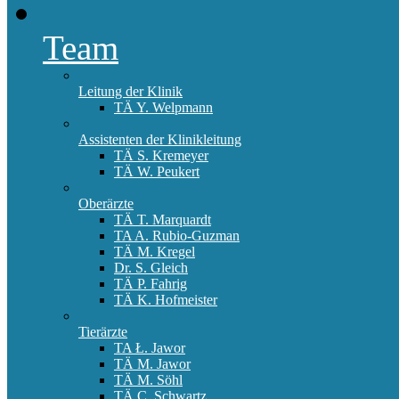
Team
Leitung der Klinik
TÄ Y. Welpmann
Assistenten der Klinikleitung
TÄ S. Kremeyer
TÄ W. Peukert
Oberärzte
TÄ T. Marquardt
TA A. Rubio-Guzman
TÄ M. Kregel
Dr. S. Gleich
TÄ P. Fahrig
TÄ K. Hofmeister
Tierärzte
TA Ł. Jawor
TÄ M. Jawor
TÄ M. Söhl
TÄ C. Schwartz