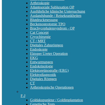
Arthroskopie
Atlantoaxiale Subluxation OP
Ausführliche klinische Untersuchung
Auslandshunde / Reisekrankheiten
Blutdruckmessung
Beckenosteotomie TPO
Brachycephalensyndrom - OP
Cat Concept
Cryochirurgie
CT / MRT
Digitales Zahnröntgen
Endoskopie
Ektoper Ureter Operation
EKG
Entwurmungen
Endokrinologie
Elektroretinografie (ERG)
Elektrodiagnostik
Digitales Röntgen
CT
Arthroskopische Operationen
F-J
Goldakupunktur / Goldimplantation
Genetische Tests