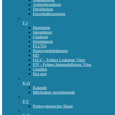
Aortenthrombose
Dirofilariose
Encephalitozoonose
F-J
Harnsteine
Inkontinenz
Glaukom
Irismelanom
FLUTD
Harnwegsinfektionen
HD
FeLV – Felines Leukämie Virus
FIV - Felines Immundefizienz Virus
Giardien
Hot spot
K-O
Katarakt
Milchzähne persistierende
P-T
Portosystemischer Shunt