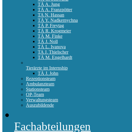
TÄ A. Jung
TÄ A. Franzpötter
TA N. Hassan
TÄ Y. Nadkernychna
TÄ P. Freytag
TÄ R. Krogmeier
TÄ M. Finke
TÄ J. Noll
TÄ L. Ivanova
TA J. Thielscher
TÄ M. Engelhardt
Tierärzte im Internship
TÄ J. John
Rezeptionsteam
Ambulanzteam
Stationsteam
OP-Team
Verwaltungsteam
Auszubildende
Fachabteilungen