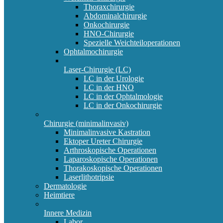
Thoraxchirurgie
Abdominalchirurgie
Onkochirurgie
HNO-Chirurgie
Spezielle Weichteiloperationen
Ophtalmochirurgie
Laser-Chirurgie (LC)
LC in der Urologie
LC in der HNO
LC in der Ophtalmologie
LC in der Onkochirurgie
Chirurgie (minimalinvasiv)
Minimalinvasive Kastration
Ektoper Ureter Chirurgie
Arthroskopische Operationen
Laparoskopische Operationen
Thorakoskopische Operationen
Laserlithotripsie
Dermatologie
Heimtiere
Innere Medizin
Labor