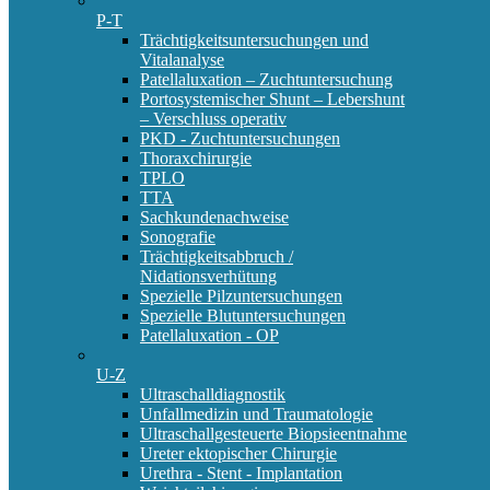
P-T
Trächtigkeitsuntersuchungen und
Vitalanalyse
Patellaluxation – Zuchtuntersuchung
Portosystemischer Shunt – Lebershunt
– Verschluss operativ
PKD - Zuchtuntersuchungen
Thoraxchirurgie
TPLO
TTA
Sachkundenachweise
Sonografie
Trächtigkeitsabbruch /
Nidationsverhütung
Spezielle Pilzuntersuchungen
Spezielle Blutuntersuchungen
Patellaluxation - OP
U-Z
Ultraschalldiagnostik
Unfallmedizin und Traumatologie
Ultraschallgesteuerte Biopsieentnahme
Ureter ektopischer Chirurgie
Urethra - Stent - Implantation