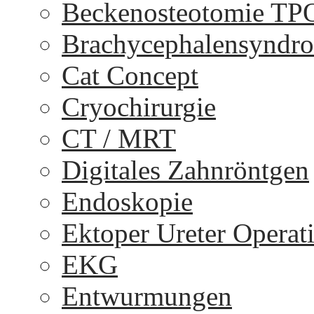
Beckenosteotomie TP
Brachycephalensyndr
Cat Concept
Cryochirurgie
CT / MRT
Digitales Zahnröntgen
Endoskopie
Ektoper Ureter Operat
EKG
Entwurmungen