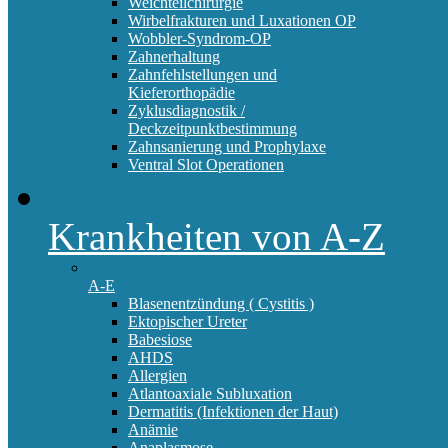
Weichteilchirurgie
Wirbelfrakturen und Luxationen OP
Wobbler-Syndrom-OP
Zahnerhaltung
Zahnfehlstellungen und
Kieferorthopädie
Zyklusdiagnostik /
Deckzeitpunktbestimmung
Zahnsanierung und Prophylaxe
Ventral Slot Operationen
Krankheiten von A-Z
A-E
Blasenentzündung ( Cystitis )
Ektopischer Ureter
Babesiose
AHDS
Allergien
Atlantoaxiale Subluxation
Dermatitis (Infektionen der Haut)
Anämie
Anaplasmose