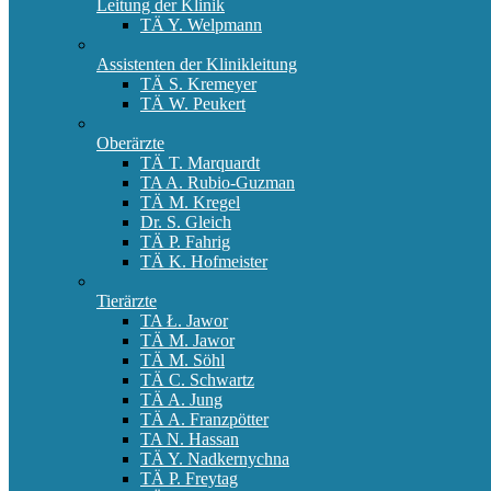
Leitung der Klinik
TÄ Y. Welpmann
Assistenten der Klinikleitung
TÄ S. Kremeyer
TÄ W. Peukert
Oberärzte
TÄ T. Marquardt
TA A. Rubio-Guzman
TÄ M. Kregel
Dr. S. Gleich
TÄ P. Fahrig
TÄ K. Hofmeister
Tierärzte
TA Ł. Jawor
TÄ M. Jawor
TÄ M. Söhl
TÄ C. Schwartz
TÄ A. Jung
TÄ A. Franzpötter
TA N. Hassan
TÄ Y. Nadkernychna
TÄ P. Freytag