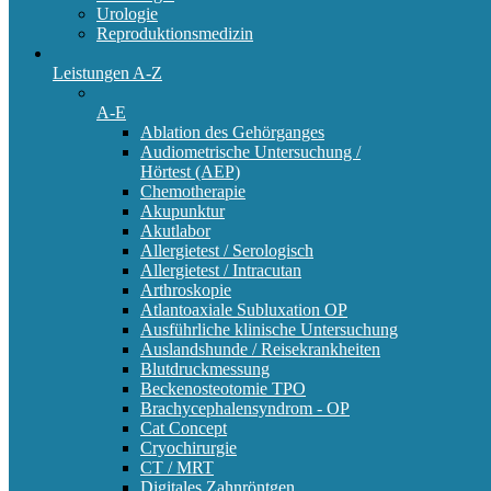
Urologie
Reproduktionsmedizin
Leistungen A-Z
A-E
Ablation des Gehörganges
Audiometrische Untersuchung /
Hörtest (AEP)
Chemotherapie
Akupunktur
Akutlabor
Allergietest / Serologisch
Allergietest / Intracutan
Arthroskopie
Atlantoaxiale Subluxation OP
Ausführliche klinische Untersuchung
Auslandshunde / Reisekrankheiten
Blutdruckmessung
Beckenosteotomie TPO
Brachycephalensyndrom - OP
Cat Concept
Cryochirurgie
CT / MRT
Digitales Zahnröntgen