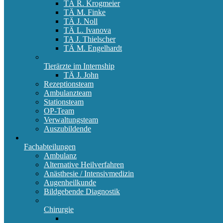
TÄ R. Krogmeier
TÄ M. Finke
TÄ J. Noll
TÄ L. Ivanova
TA J. Thielscher
TÄ M. Engelhardt
Tierärzte im Internship
TÄ J. John
Rezeptionsteam
Ambulanzteam
Stationsteam
OP-Team
Verwaltungsteam
Auszubildende
Fachabteilungen
Ambulanz
Alternative Heilverfahren
Anästhesie / Intensivmedizin
Augenheilkunde
Bildgebende Diagnostik
Chirurgie