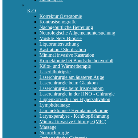
K-O
Korrektur Osteotomie
Kontrastsonografie
Nachgeburtliche Betreuung
Neurologische Allgemeinuntersuchung
Muskle-Nerv-Biopsie
Liquoruntersuchung
Kastration / Sterilisation
Minimal invasive Kastration
Korpektomie bei Bandscheibenvorfall
Kälte- und Wärmetherapie
Laserlithotripsie
Laserchirurgie am äusseren Auge
Laserchirurgie beim Glaukom
Laserchirurgie beim Irismelanom
Laserchirurgie in der HNO - Chirurgie
Lippenkorrektur bei Hypersalivation
Lymphdrainage
Laminektomie / Hemilaminektomie
Larynxparalyse - Kehlkopflähmung
Minimal invasive Chirurgie (MIC)
Massage
Neurochirurgie