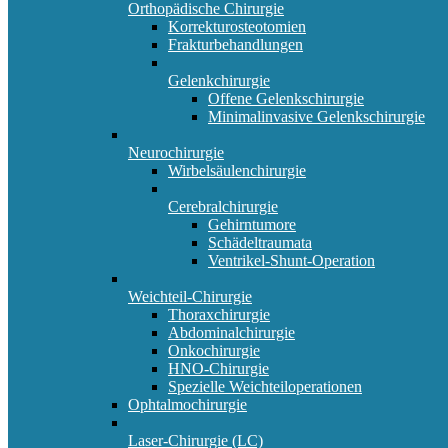
Orthopädische Chirurgie
Korrekturosteotomien
Frakturbehandlungen
Gelenkchirurgie
Offene Gelenkschirurgie
Minimalinvasive Gelenkschirurgie
Neurochirurgie
Wirbelsäulenchirurgie
Cerebralchirurgie
Gehirntumore
Schädeltraumata
Ventrikel-Shunt-Operation
Weichteil-Chirurgie
Thoraxchirurgie
Abdominalchirurgie
Onkochirurgie
HNO-Chirurgie
Spezielle Weichteiloperationen
Ophtalmochirurgie
Laser-Chirurgie (LC)