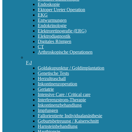
Endoskopie
Ektoper Ureter Operation
EKG
Entwurmungen
Endokrinologie
Elektroretinografie (ERG)
Elektrodiagnostik
Digitales Röntgen
CT
Arthroskopische Operationen
F-J
Goldakupunktur / Goldimplantation
Genetische Tests
Herzultraschall
Inkontinenzoperation
Geriatrie
Intensive Care / Critical care
Interferenzstrom-Therapie
Inkontinenzbehandlung
Impfungen
Fallorientierte Individualanästhesie
Geburtsbetreuung / Kaiserschnitt
Harnsteinbehandlung
Hautbiopsie