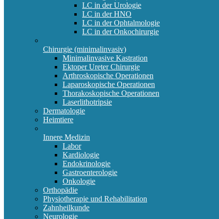
LC in der Urologie
LC in der HNO
LC in der Ophtalmologie
LC in der Onkochirurgie
Chirurgie (minimalinvasiv)
Minimalinvasive Kastration
Ektoper Ureter Chirurgie
Arthroskopische Operationen
Laparoskopische Operationen
Thorakoskopische Operationen
Laserlithotripsie
Dermatologie
Heimtiere
Innere Medizin
Labor
Kardiologie
Endokrinologie
Gastroenterologie
Onkologie
Orthopädie
Physiotherapie und Rehabilitation
Zahnheilkunde
Neurologie