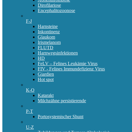
Dirofilariose
Encephalitozoonose
F-J
Harnsteine
Inkontinenz
Glaukom
Irismelanom
FLUTD
Harnwegsinfektionen
HD
FeLV – Felines Leukämie Virus
FIV - Felines Immundefizienz Virus
Giardien
Hot spot
K-O
Katarakt
Milchzähne persistierende
P-T
Portosystemischer Shunt
U-Z