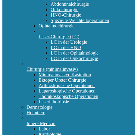
Abdominalchirurgie
Onkochirurgie
HNO-Chirurgie
Spezielle Weichteiloperationen
Ophtalmochirurgie
Laser-Chirurgie (LC)
LC in der Urologie
LC in der HNO
LC in der Ophtalmologie
LC in der Onkochirurgie
Chirurgie (minimalinvasiv)
Minimalinvasive Kastration
Ektoper Ureter Chirurgie
Arthroskopische Operationen
Laparoskopische Operationen
Thorakoskopische Operationen
Laserlithotripsie
Dermatologie
Heimtiere
Innere Medizin
Labor
Kardiologie