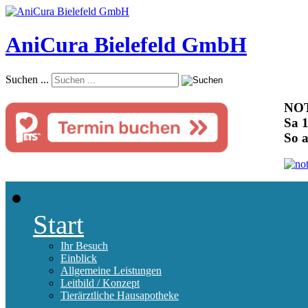
AniCura Bielefeld GmbH
Suchen ...
NOT
Sa 1
So 
Start
Ihr Besuch
Einblick
Allgemeine Leistungen
Leitbild / Konzept
Tierärztliche Hausapotheke