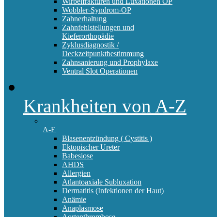
Wirbelfrakturen und Luxationen OP
Wobbler-Syndrom-OP
Zahnerhaltung
Zahnfehlstellungen und
Kieferorthopädie
Zyklusdiagnostik /
Deckzeitpunktbestimmung
Zahnsanierung und Prophylaxe
Ventral Slot Operationen
Krankheiten von A-Z
A-E
Blasenentzündung ( Cystitis )
Ektopischer Ureter
Babesiose
AHDS
Allergien
Atlantoaxiale Subluxation
Dermatitis (Infektionen der Haut)
Anämie
Anaplasmose
Aortenthrombose