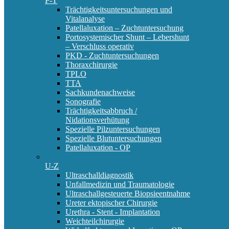
P-T
Trächtigkeitsuntersuchungen und
Vitalanalyse
Patellaluxation – Zuchtuntersuchung
Portosystemischer Shunt – Lebershunt
– Verschluss operativ
PKD - Zuchtuntersuchungen
Thoraxchirurgie
TPLO
TTA
Sachkundenachweise
Sonografie
Trächtigkeitsabbruch /
Nidationsverhütung
Spezielle Pilzuntersuchungen
Spezielle Blutuntersuchungen
Patellaluxation - OP
U-Z
Ultraschalldiagnostik
Unfallmedizin und Traumatologie
Ultraschallgesteuerte Biopsieentnahme
Ureter ektopischer Chirurgie
Urethra - Stent - Implantation
Weichteilchirurgie