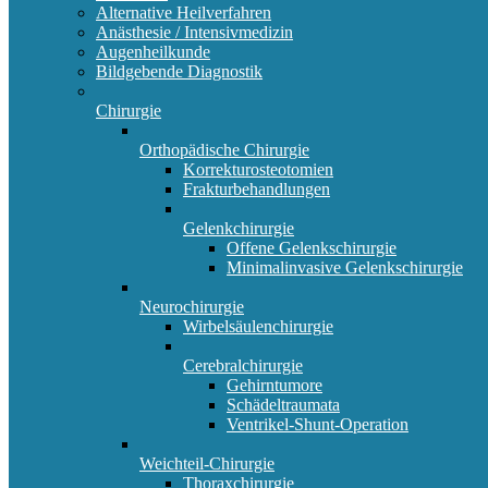
Alternative Heilverfahren
Anästhesie / Intensivmedizin
Augenheilkunde
Bildgebende Diagnostik
Chirurgie
Orthopädische Chirurgie
Korrekturosteotomien
Frakturbehandlungen
Gelenkchirurgie
Offene Gelenkschirurgie
Minimalinvasive Gelenkschirurgie
Neurochirurgie
Wirbelsäulenchirurgie
Cerebralchirurgie
Gehirntumore
Schädeltraumata
Ventrikel-Shunt-Operation
Weichteil-Chirurgie
Thoraxchirurgie