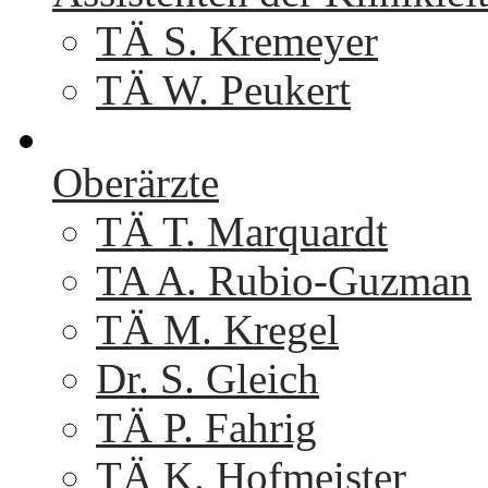
TÄ S. Kremeyer
TÄ W. Peukert
Oberärzte
TÄ T. Marquardt
TA A. Rubio-Guzman
TÄ M. Kregel
Dr. S. Gleich
TÄ P. Fahrig
TÄ K. Hofmeister