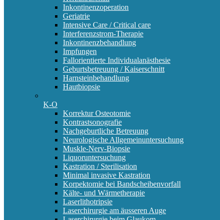
Inkontinenzoperation
Geriatrie
Intensive Care / Critical care
Interferenzstrom-Therapie
Inkontinenzbehandlung
Impfungen
Fallorientierte Individualanästhesie
Geburtsbetreuung / Kaiserschnitt
Harnsteinbehandlung
Hautbiopsie
K-O
Korrektur Osteotomie
Kontrastsonografie
Nachgeburtliche Betreuung
Neurologische Allgemeinuntersuchung
Muskle-Nerv-Biopsie
Liquoruntersuchung
Kastration / Sterilisation
Minimal invasive Kastration
Korpektomie bei Bandscheibenvorfall
Kälte- und Wärmetherapie
Laserlithotripsie
Laserchirurgie am äusseren Auge
Laserchirurgie beim Glaukom