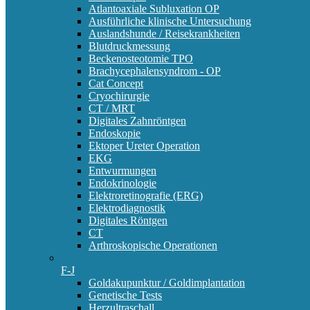
Atlantoaxiale Subluxation OP
Ausführliche klinische Untersuchung
Auslandshunde / Reisekrankheiten
Blutdruckmessung
Beckenosteotomie TPO
Brachycephalensyndrom - OP
Cat Concept
Cryochirurgie
CT / MRT
Digitales Zahnröntgen
Endoskopie
Ektoper Ureter Operation
EKG
Entwurmungen
Endokrinologie
Elektroretinografie (ERG)
Elektrodiagnostik
Digitales Röntgen
CT
Arthroskopische Operationen
F-J
Goldakupunktur / Goldimplantation
Genetische Tests
Herzultraschall