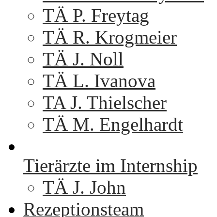
TÄ P. Freytag
TÄ R. Krogmeier
TÄ J. Noll
TÄ L. Ivanova
TA J. Thielscher
TÄ M. Engelhardt
Tierärzte im Internship
TÄ J. John
Rezeptionsteam