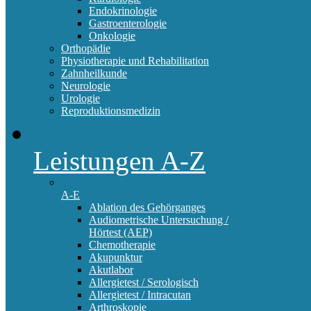
Endokrinologie
Gastroenterologie
Onkologie
Orthopädie
Physiotherapie und Rehabilitation
Zahnheilkunde
Neurologie
Urologie
Reproduktionsmedizin
Leistungen A-Z
A-E
Ablation des Gehörganges
Audiometrische Untersuchung /
Hörtest (AEP)
Chemotherapie
Akupunktur
Akutlabor
Allergietest / Serologisch
Allergietest / Intracutan
Arthroskopie