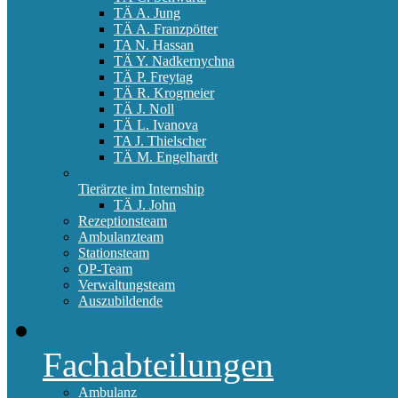
TÄ A. Jung
TÄ A. Franzpötter
TA N. Hassan
TÄ Y. Nadkernychna
TÄ P. Freytag
TÄ R. Krogmeier
TÄ J. Noll
TÄ L. Ivanova
TA J. Thielscher
TÄ M. Engelhardt
Tierärzte im Internship
TÄ J. John
Rezeptionsteam
Ambulanzteam
Stationsteam
OP-Team
Verwaltungsteam
Auszubildende
Fachabteilungen
Ambulanz