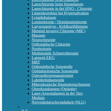
Laserchirurgie beim Irismelanom
Laserchirurgie in der HNO - Chirurgie
Lippenkorrektur bei Hypersalivation
Lymphdrainage
Laminektomie / Hemilaminektomie
Larynxparalyse - Kehlkopflähmung
Minimal invasive Chirurgie (MIC)
Massage
Neurochirurgie
Orthopädische Chirurgie
Nephrologie
Multimodale Schmerztherapie
Langzeit EKG
MRT
Orthopädische Sonografie
Ophtalmologische Sonografie
Osteoarthrosemanagement
Lahmheitsdiagnostik
Mikroskopische Hautuntersuchungen
Ohrerkrankungen (Otologie)
Laser-Anwendungen in der Tier-
Medizin
Nervenleitgeschwindigkeit (NLG)