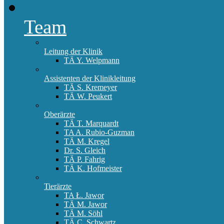
Team
Leitung der Klinik
TÄ Y. Welpmann
Assistenten der Klinikleitung
TÄ S. Kremeyer
TÄ W. Peukert
Oberärzte
TÄ T. Marquardt
TA A. Rubio-Guzman
TÄ M. Kregel
Dr. S. Gleich
TÄ P. Fahrig
TÄ K. Hofmeister
Tierärzte
TA Ł. Jawor
TÄ M. Jawor
TÄ M. Söhl
TÄ C. Schwartz