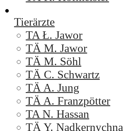
Tierärzte
TA Ł. Jawor
TÄ M. Jawor
TÄ M. Söhl
TÄ C. Schwartz
TÄ A. Jung
TÄ A. Franzpötter
TA N. Hassan
TÄ Y. Nadkernychna