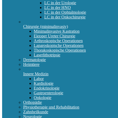
LC in der Urologie
LC in der HNO
LC in der Ophtalmologie
LC in der Onkochirurgie
Chirurgie (minimalinvasiv)
Minimalinvasive Kastration
Ektoper Ureter Chirurgie
Arthroskopische Operationen
Laparoskopische Operationen
Thorakoskopische Operationen
Laserlithotripsie
Dermatologie
Heimtiere
Innere Medizin
Labor
Kardiologie
Endokrinologie
Gastroenterologie
Onkologie
Orthopädie
Physiotherapie und Rehabilitation
Zahnheilkunde
Neurologie