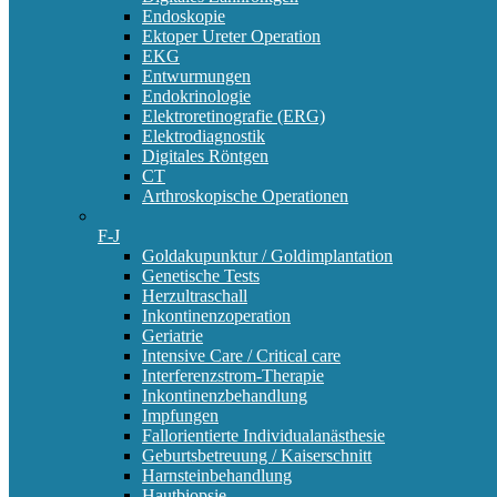
Endoskopie
Ektoper Ureter Operation
EKG
Entwurmungen
Endokrinologie
Elektroretinografie (ERG)
Elektrodiagnostik
Digitales Röntgen
CT
Arthroskopische Operationen
F-J
Goldakupunktur / Goldimplantation
Genetische Tests
Herzultraschall
Inkontinenzoperation
Geriatrie
Intensive Care / Critical care
Interferenzstrom-Therapie
Inkontinenzbehandlung
Impfungen
Fallorientierte Individualanästhesie
Geburtsbetreuung / Kaiserschnitt
Harnsteinbehandlung
Hautbiopsie