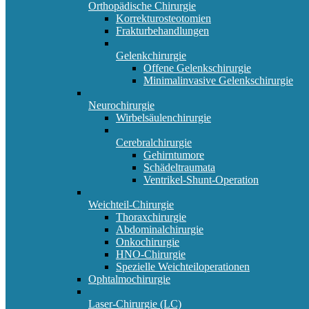
Orthopädische Chirurgie
Korrekturosteotomien
Frakturbehandlungen
Gelenkchirurgie
Offene Gelenkschirurgie
Minimalinvasive Gelenkschirurgie
Neurochirurgie
Wirbelsäulenchirurgie
Cerebralchirurgie
Gehirntumore
Schädeltraumata
Ventrikel-Shunt-Operation
Weichteil-Chirurgie
Thoraxchirurgie
Abdominalchirurgie
Onkochirurgie
HNO-Chirurgie
Spezielle Weichteiloperationen
Ophtalmochirurgie
Laser-Chirurgie (LC)