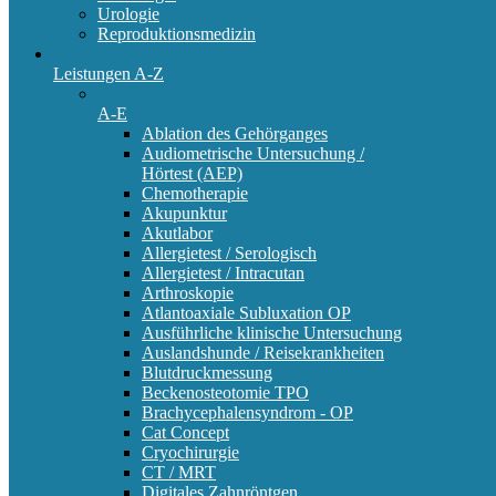
Urologie
Reproduktionsmedizin
Leistungen A-Z
A-E
Ablation des Gehörganges
Audiometrische Untersuchung /
Hörtest (AEP)
Chemotherapie
Akupunktur
Akutlabor
Allergietest / Serologisch
Allergietest / Intracutan
Arthroskopie
Atlantoaxiale Subluxation OP
Ausführliche klinische Untersuchung
Auslandshunde / Reisekrankheiten
Blutdruckmessung
Beckenosteotomie TPO
Brachycephalensyndrom - OP
Cat Concept
Cryochirurgie
CT / MRT
Digitales Zahnröntgen