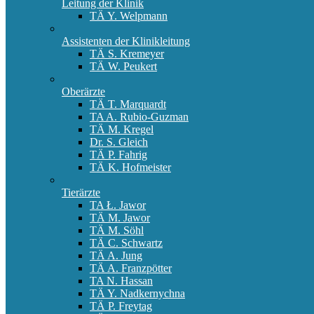
Leitung der Klinik
TÄ Y. Welpmann
Assistenten der Klinikleitung
TÄ S. Kremeyer
TÄ W. Peukert
Oberärzte
TÄ T. Marquardt
TA A. Rubio-Guzman
TÄ M. Kregel
Dr. S. Gleich
TÄ P. Fahrig
TÄ K. Hofmeister
Tierärzte
TA Ł. Jawor
TÄ M. Jawor
TÄ M. Söhl
TÄ C. Schwartz
TÄ A. Jung
TÄ A. Franzpötter
TA N. Hassan
TÄ Y. Nadkernychna
TÄ P. Freytag