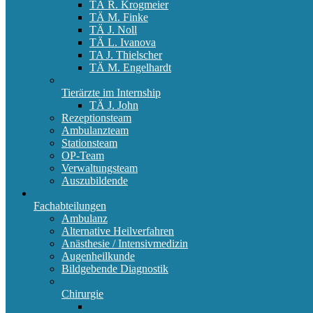
TÄ R. Krogmeier
TÄ M. Finke
TÄ J. Noll
TÄ L. Ivanova
TA J. Thielscher
TÄ M. Engelhardt
Tierärzte im Internship
TÄ J. John
Rezeptionsteam
Ambulanzteam
Stationsteam
OP-Team
Verwaltungsteam
Auszubildende
Fachabteilungen
Ambulanz
Alternative Heilverfahren
Anästhesie / Intensivmedizin
Augenheilkunde
Bildgebende Diagnostik
Chirurgie