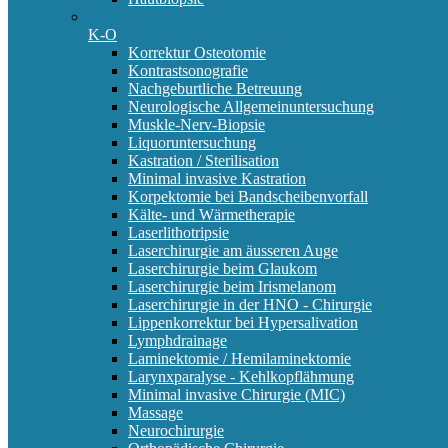
K-O
Korrektur Osteotomie
Kontrastsonografie
Nachgeburtliche Betreuung
Neurologische Allgemeinuntersuchung
Muskle-Nerv-Biopsie
Liquoruntersuchung
Kastration / Sterilisation
Minimal invasive Kastration
Korpektomie bei Bandscheibenvorfall
Kälte- und Wärmetherapie
Laserlithotripsie
Laserchirurgie am äusseren Auge
Laserchirurgie beim Glaukom
Laserchirurgie beim Irismelanom
Laserchirurgie in der HNO - Chirurgie
Lippenkorrektur bei Hypersalivation
Lymphdrainage
Laminektomie / Hemilaminektomie
Larynxparalyse - Kehlkopflähmung
Minimal invasive Chirurgie (MIC)
Massage
Neurochirurgie