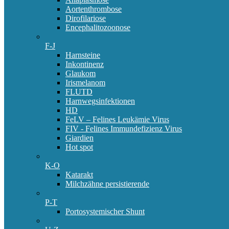
Aortenthrombose
Dirofilariose
Encephalitozoonose
F-J
Harnsteine
Inkontinenz
Glaukom
Irismelanom
FLUTD
Harnwegsinfektionen
HD
FeLV – Felines Leukämie Virus
FIV - Felines Immundefizienz Virus
Giardien
Hot spot
K-O
Katarakt
Milchzähne persistierende
P-T
Portosystemischer Shunt