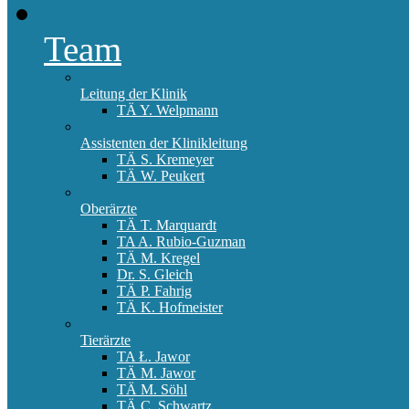
Team
Leitung der Klinik
TÄ Y. Welpmann
Assistenten der Klinikleitung
TÄ S. Kremeyer
TÄ W. Peukert
Oberärzte
TÄ T. Marquardt
TA A. Rubio-Guzman
TÄ M. Kregel
Dr. S. Gleich
TÄ P. Fahrig
TÄ K. Hofmeister
Tierärzte
TA Ł. Jawor
TÄ M. Jawor
TÄ M. Söhl
TÄ C. Schwartz