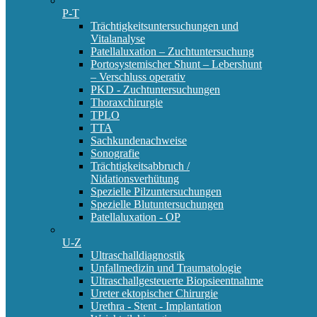
P-T
Trächtigkeitsuntersuchungen und
Vitalanalyse
Patellaluxation – Zuchtuntersuchung
Portosystemischer Shunt – Lebershunt
– Verschluss operativ
PKD - Zuchtuntersuchungen
Thoraxchirurgie
TPLO
TTA
Sachkundenachweise
Sonografie
Trächtigkeitsabbruch /
Nidationsverhütung
Spezielle Pilzuntersuchungen
Spezielle Blutuntersuchungen
Patellaluxation - OP
U-Z
Ultraschalldiagnostik
Unfallmedizin und Traumatologie
Ultraschallgesteuerte Biopsieentnahme
Ureter ektopischer Chirurgie
Urethra - Stent - Implantation