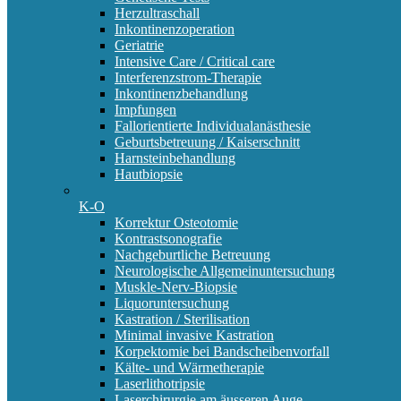
Herzultraschall
Inkontinenzoperation
Geriatrie
Intensive Care / Critical care
Interferenzstrom-Therapie
Inkontinenzbehandlung
Impfungen
Fallorientierte Individualanästhesie
Geburtsbetreuung / Kaiserschnitt
Harnsteinbehandlung
Hautbiopsie
K-O
Korrektur Osteotomie
Kontrastsonografie
Nachgeburtliche Betreuung
Neurologische Allgemeinuntersuchung
Muskle-Nerv-Biopsie
Liquoruntersuchung
Kastration / Sterilisation
Minimal invasive Kastration
Korpektomie bei Bandscheibenvorfall
Kälte- und Wärmetherapie
Laserlithotripsie
Laserchirurgie am äusseren Auge