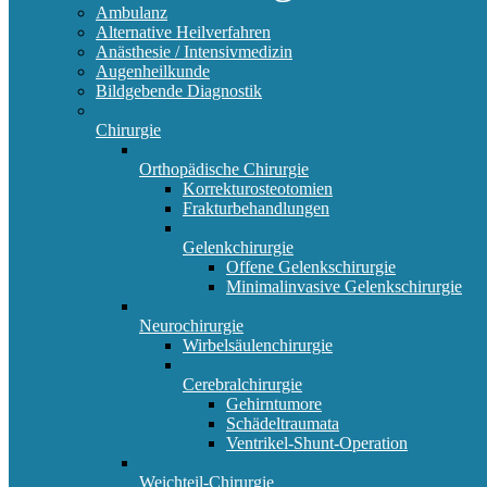
Ambulanz
Alternative Heilverfahren
Anästhesie / Intensivmedizin
Augenheilkunde
Bildgebende Diagnostik
Chirurgie
Orthopädische Chirurgie
Korrekturosteotomien
Frakturbehandlungen
Gelenkchirurgie
Offene Gelenkschirurgie
Minimalinvasive Gelenkschirurgie
Neurochirurgie
Wirbelsäulenchirurgie
Cerebralchirurgie
Gehirntumore
Schädeltraumata
Ventrikel-Shunt-Operation
Weichteil-Chirurgie