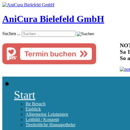
AniCura Bielefeld GmbH
Suchen ...
NOT
Sa 1
So 
Start
Ihr Besuch
Einblick
Allgemeine Leistungen
Leitbild / Konzept
Tierärztliche Hausapotheke