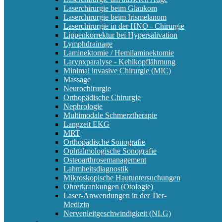
Laserchirurgie beim Glaukom
Laserchirurgie beim Irismelanom
Laserchirurgie in der HNO - Chirurgie
Lippenkorrektur bei Hypersalivation
Lymphdrainage
Laminektomie / Hemilaminektomie
Larynxparalyse - Kehlkopflähmung
Minimal invasive Chirurgie (MIC)
Massage
Neurochirurgie
Orthopädische Chirurgie
Nephrologie
Multimodale Schmerztherapie
Langzeit EKG
MRT
Orthopädische Sonografie
Ophtalmologische Sonografie
Osteoarthrosemanagement
Lahmheitsdiagnostik
Mikroskopische Hautuntersuchungen
Ohrerkrankungen (Otologie)
Laser-Anwendungen in der Tier-
Medizin
Nervenleitgeschwindigkeit (NLG)