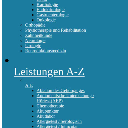
Kardiologie
Endokrinologie
Gastroenterologie
Onkologie
Orthopädie
Physiotherapie und Rehabilitation
Zahnheilkunde
Neurologie
Urologie
Reproduktionsmedizin
Leistungen A-Z
A-E
Ablation des Gehörganges
Audiometrische Untersuchung /
Hörtest (AEP)
Chemotherapie
Akupunktur
Akutlabor
Allergietest / Serologisch
Allergietest / Intracutan