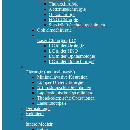
Thoraxchirurgie
Abdominalchirurgie
Onkochirurgie
HNO-Chirurgie
Spezielle Weichteiloperationen
Ophtalmochirurgie
Laser-Chirurgie (LC)
LC in der Urologie
LC in der HNO
LC in der Ophtalmologie
LC in der Onkochirurgie
Chirurgie (minimalinvasiv)
Minimalinvasive Kastration
Ektoper Ureter Chirurgie
Arthroskopische Operationen
Laparoskopische Operationen
Thorakoskopische Operationen
Laserlithotripsie
Dermatologie
Heimtiere
Innere Medizin
Labor