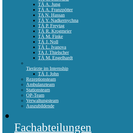
TÄ A. Jung
TÄ A. Franzpötter
TA N. Hassan
TÄ Y. Nadkernychna
TÄ P. Freytag
TÄ R. Krogmeier
TÄ M. Finke
TÄ J. Noll
TÄ L. Ivanova
TA J. Thielscher
TÄ M. Engelhardt
Tierärzte im Internship
TÄ J. John
Rezeptionsteam
Ambulanzteam
Stationsteam
OP-Team
Verwaltungsteam
Auszubildende
Fachabteilungen