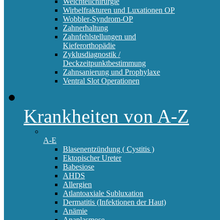
Weichteilchirurgie
Wirbelfrakturen und Luxationen OP
Wobbler-Syndrom-OP
Zahnerhaltung
Zahnfehlstellungen und
Kieferorthopädie
Zyklusdiagnostik /
Deckzeitpunktbestimmung
Zahnsanierung und Prophylaxe
Ventral Slot Operationen
Krankheiten von A-Z
A-E
Blasenentzündung ( Cystitis )
Ektopischer Ureter
Babesiose
AHDS
Allergien
Atlantoaxiale Subluxation
Dermatitis (Infektionen der Haut)
Anämie
Anaplasmose