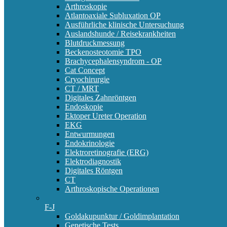
Arthroskopie
Atlantoaxiale Subluxation OP
Ausführliche klinische Untersuchung
Auslandshunde / Reisekrankheiten
Blutdruckmessung
Beckenosteotomie TPO
Brachycephalensyndrom - OP
Cat Concept
Cryochirurgie
CT / MRT
Digitales Zahnröntgen
Endoskopie
Ektoper Ureter Operation
EKG
Entwurmungen
Endokrinologie
Elektroretinografie (ERG)
Elektrodiagnostik
Digitales Röntgen
CT
Arthroskopische Operationen
F-J
Goldakupunktur / Goldimplantation
Genetische Tests