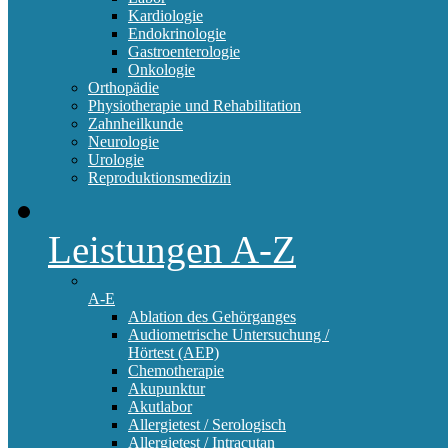
Kardiologie
Endokrinologie
Gastroenterologie
Onkologie
Orthopädie
Physiotherapie und Rehabilitation
Zahnheilkunde
Neurologie
Urologie
Reproduktionsmedizin
Leistungen A-Z
A-E
Ablation des Gehörganges
Audiometrische Untersuchung /
Hörtest (AEP)
Chemotherapie
Akupunktur
Akutlabor
Allergietest / Serologisch
Allergietest / Intracutan