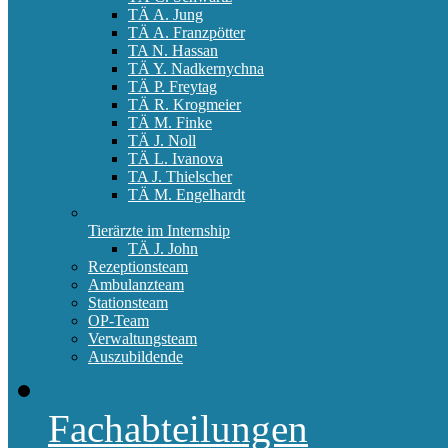
TÄ A. Jung
TÄ A. Franzpötter
TA N. Hassan
TÄ Y. Nadkernychna
TÄ P. Freytag
TÄ R. Krogmeier
TÄ M. Finke
TÄ J. Noll
TÄ L. Ivanova
TA J. Thielscher
TÄ M. Engelhardt
Tierärzte im Internship
TÄ J. John
Rezeptionsteam
Ambulanzteam
Stationsteam
OP-Team
Verwaltungsteam
Auszubildende
Fachabteilungen