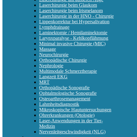
Laserchirurgie beim Glaukom
Laserchirurgie beim Irismelanom
Laserchirurgie in der HNO - Chirurgie
Lippenkorrektur bei Hypersalivation
Lymphdrainage
Laminektomie / Hemilaminektomie
Larynxparalyse - Kehlkopflähmung
Minimal invasive Chirurgie (MIC)
Massage
Neurochirurgie
Orthopädische Chirurgie
Nephrologie
Multimodale Schmerztherapie
Langzeit EKG
MRT
Orthopädische Sonografie
Ophtalmologische Sonografie
Osteoarthrosemanagement
Lahmheitsdiagnostik
Mikroskopische Hautuntersuchungen
Ohrerkrankungen (Otologie)
Laser-Anwendungen in der Tier-
Medizin
Nervenleitgeschwindigkeit (NLG)