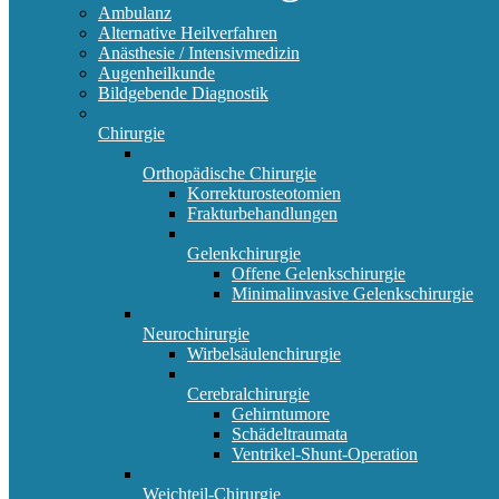
Ambulanz
Alternative Heilverfahren
Anästhesie / Intensivmedizin
Augenheilkunde
Bildgebende Diagnostik
Chirurgie
Orthopädische Chirurgie
Korrekturosteotomien
Frakturbehandlungen
Gelenkchirurgie
Offene Gelenkschirurgie
Minimalinvasive Gelenkschirurgie
Neurochirurgie
Wirbelsäulenchirurgie
Cerebralchirurgie
Gehirntumore
Schädeltraumata
Ventrikel-Shunt-Operation
Weichteil-Chirurgie