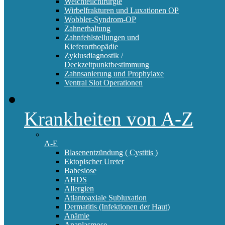
Weichteilchirurgie
Wirbelfrakturen und Luxationen OP
Wobbler-Syndrom-OP
Zahnerhaltung
Zahnfehlstellungen und
Kieferorthopädie
Zyklusdiagnostik /
Deckzeitpunktbestimmung
Zahnsanierung und Prophylaxe
Ventral Slot Operationen
Krankheiten von A-Z
A-E
Blasenentzündung ( Cystitis )
Ektopischer Ureter
Babesiose
AHDS
Allergien
Atlantoaxiale Subluxation
Dermatitis (Infektionen der Haut)
Anämie
Anaplasmose