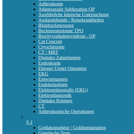
Arthroskopie
Atlantoaxiale Subluxation OP
Ausführliche klinische Untersuchung
Auslandshunde / Reisekrankheiten
Blutdruckmessung
Beckenosteotomie TPO
Brachycephalensyndrom - OP
Cat Concept
Cryochirurgie
CT / MRT
Digitales Zahnröntgen
Endoskopie
Ektoper Ureter Operation
EKG
Entwurmungen
Endokrinologie
Elektroretinografie (ERG)
Elektrodiagnostik
Digitales Röntgen
CT
Arthroskopische Operationen
F-J
Goldakupunktur / Goldimplantation
Genetische Tests