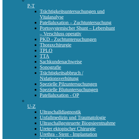
P-T
Trächtigkeitsuntersuchungen und
Vitalanalyse
Patellaluxation – Zuchtuntersuchung
Portosystemischer Shunt – Lebershunt
– Verschluss operativ
PKD - Zuchtuntersuchungen
Thoraxchirurgie
TPLO
TTA
Sachkundenachweise
Sonografie
Trächtigkeitsabbruch /
Nidationsverhütung
Spezielle Pilzuntersuchungen
Spezielle Blutuntersuchungen
Patellaluxation - OP
U-Z
Ultraschalldiagnostik
Unfallmedizin und Traumatologie
Ultraschallgesteuerte Biopsieentnahme
Ureter ektopischer Chirurgie
Urethra - Stent - Implantation