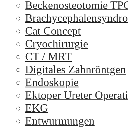
Beckenosteotomie TP
Brachycephalensyndr
Cat Concept
Cryochirurgie
CT / MRT
Digitales Zahnröntgen
Endoskopie
Ektoper Ureter Operat
EKG
Entwurmungen