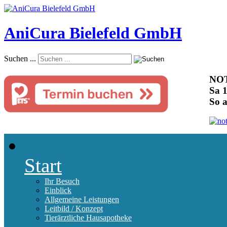
AniCura Bielefeld GmbH
Suchen ...
NOT
Sa 1
So 
Start
Ihr Besuch
Einblick
Allgemeine Leistungen
Leitbild / Konzept
Tierärztliche Hausapotheke