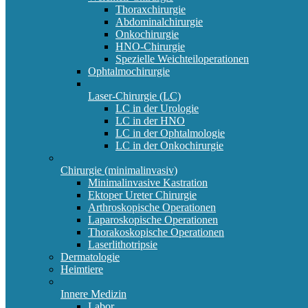
Thoraxchirurgie
Abdominalchirurgie
Onkochirurgie
HNO-Chirurgie
Spezielle Weichteiloperationen
Ophtalmochirurgie
Laser-Chirurgie (LC)
LC in der Urologie
LC in der HNO
LC in der Ophtalmologie
LC in der Onkochirurgie
Chirurgie (minimalinvasiv)
Minimalinvasive Kastration
Ektoper Ureter Chirurgie
Arthroskopische Operationen
Laparoskopische Operationen
Thorakoskopische Operationen
Laserlithotripsie
Dermatologie
Heimtiere
Innere Medizin
Labor