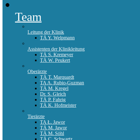
Team
Leitung der Klinik
TÄ Y. Welpmann
Assistenten der Klinikleitung
TÄ S. Kremeyer
TÄ W. Peukert
Oberärzte
TÄ T. Marquardt
TA A. Rubio-Guzman
TÄ M. Kregel
Dr. S. Gleich
TÄ P. Fahrig
TÄ K. Hofmeister
Tierärzte
TA Ł. Jawor
TÄ M. Jawor
TÄ M. Söhl
TÄ C. Schwartz