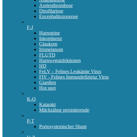
Aortenthrombose
Dirofilariose
Encephalitozoonose
F-J
Harnsteine
Inkontinenz
Glaukom
Irismelanom
FLUTD
Harnwegsinfektionen
HD
FeLV – Felines Leukämie Virus
FIV - Felines Immundefizienz Virus
Giardien
Hot spot
K-O
Katarakt
Milchzähne persistierende
P-T
Portosystemischer Shunt