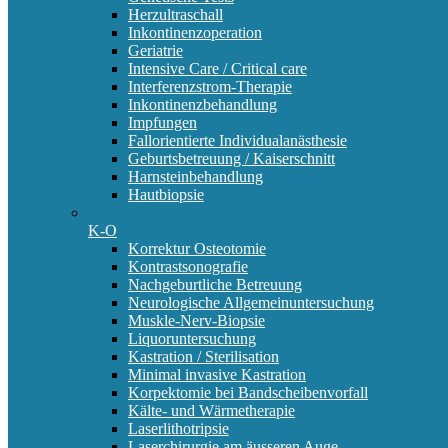
Herzultraschall
Inkontinenzoperation
Geriatrie
Intensive Care / Critical care
Interferenzstrom-Therapie
Inkontinenzbehandlung
Impfungen
Fallorientierte Individualanästhesie
Geburtsbetreuung / Kaiserschnitt
Harnsteinbehandlung
Hautbiopsie
K-O
Korrektur Osteotomie
Kontrastsonografie
Nachgeburtliche Betreuung
Neurologische Allgemeinuntersuchung
Muskle-Nerv-Biopsie
Liquoruntersuchung
Kastration / Sterilisation
Minimal invasive Kastration
Korpektomie bei Bandscheibenvorfall
Kälte- und Wärmetherapie
Laserlithotripsie
Laserchirurgie am äusseren Auge