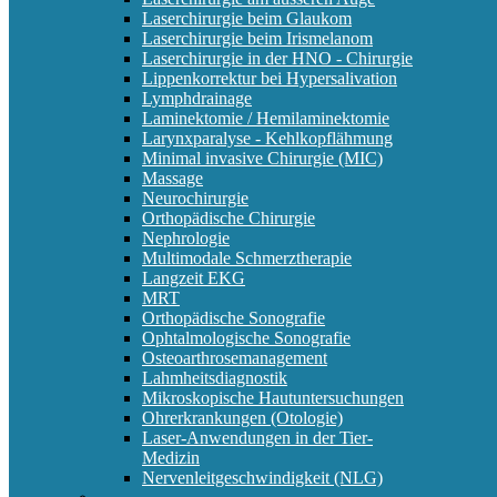
Laserchirurgie beim Glaukom
Laserchirurgie beim Irismelanom
Laserchirurgie in der HNO - Chirurgie
Lippenkorrektur bei Hypersalivation
Lymphdrainage
Laminektomie / Hemilaminektomie
Larynxparalyse - Kehlkopflähmung
Minimal invasive Chirurgie (MIC)
Massage
Neurochirurgie
Orthopädische Chirurgie
Nephrologie
Multimodale Schmerztherapie
Langzeit EKG
MRT
Orthopädische Sonografie
Ophtalmologische Sonografie
Osteoarthrosemanagement
Lahmheitsdiagnostik
Mikroskopische Hautuntersuchungen
Ohrerkrankungen (Otologie)
Laser-Anwendungen in der Tier-
Medizin
Nervenleitgeschwindigkeit (NLG)