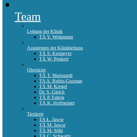
Team
Leitung der Klinik
TÄ Y. Welpmann
Assistenten der Klinikleitung
TÄ S. Kremeyer
TÄ W. Peukert
Oberärzte
TÄ T. Marquardt
TA A. Rubio-Guzman
TÄ M. Kregel
Dr. S. Gleich
TÄ P. Fahrig
TÄ K. Hofmeister
Tierärzte
TA Ł. Jawor
TÄ M. Jawor
TÄ M. Söhl
TÄ C. Schwartz