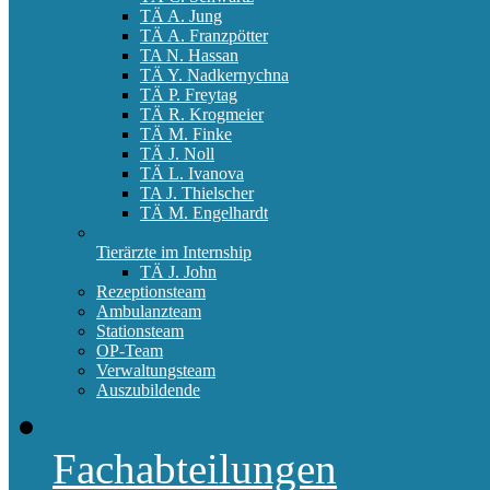
TÄ A. Jung
TÄ A. Franzpötter
TA N. Hassan
TÄ Y. Nadkernychna
TÄ P. Freytag
TÄ R. Krogmeier
TÄ M. Finke
TÄ J. Noll
TÄ L. Ivanova
TA J. Thielscher
TÄ M. Engelhardt
Tierärzte im Internship
TÄ J. John
Rezeptionsteam
Ambulanzteam
Stationsteam
OP-Team
Verwaltungsteam
Auszubildende
Fachabteilungen