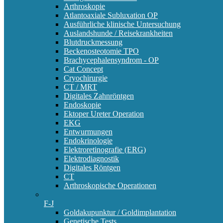
Arthroskopie
Atlantoaxiale Subluxation OP
Ausführliche klinische Untersuchung
Auslandshunde / Reisekrankheiten
Blutdruckmessung
Beckenosteotomie TPO
Brachycephalensyndrom - OP
Cat Concept
Cryochirurgie
CT / MRT
Digitales Zahnröntgen
Endoskopie
Ektoper Ureter Operation
EKG
Entwurmungen
Endokrinologie
Elektroretinografie (ERG)
Elektrodiagnostik
Digitales Röntgen
CT
Arthroskopische Operationen
F-J
Goldakupunktur / Goldimplantation
Genetische Tests