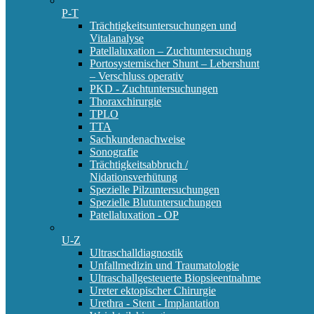
P-T
Trächtigkeitsuntersuchungen und
Vitalanalyse
Patellaluxation – Zuchtuntersuchung
Portosystemischer Shunt – Lebershunt
– Verschluss operativ
PKD - Zuchtuntersuchungen
Thoraxchirurgie
TPLO
TTA
Sachkundenachweise
Sonografie
Trächtigkeitsabbruch /
Nidationsverhütung
Spezielle Pilzuntersuchungen
Spezielle Blutuntersuchungen
Patellaluxation - OP
U-Z
Ultraschalldiagnostik
Unfallmedizin und Traumatologie
Ultraschallgesteuerte Biopsieentnahme
Ureter ektopischer Chirurgie
Urethra - Stent - Implantation