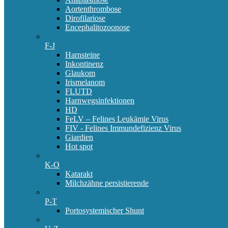
Aortenthrombose
Dirofilariose
Encephalitozoonose
F-J
Harnsteine
Inkontinenz
Glaukom
Irismelanom
FLUTD
Harnwegsinfektionen
HD
FeLV – Felines Leukämie Virus
FIV - Felines Immundefizienz Virus
Giardien
Hot spot
K-O
Katarakt
Milchzähne persistierende
P-T
Portosystemischer Shunt