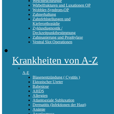
Weichteilchirurgie
Wirbelfrakturen und Luxationen OP
Wobbler-Syndrom-OP
Zahnerhaltung
Zahnfehlstellungen und
Kieferorthopädie
Zyklusdiagnostik /
Deckzeitpunktbestimmung
Zahnsanierung und Prophylaxe
Ventral Slot Operationen
Krankheiten von A-Z
A-E
Blasenentzündung ( Cystitis )
Ektopischer Ureter
Babesiose
AHDS
Allergien
Atlantoaxiale Subluxation
Dermatitis (Infektionen der Haut)
Anämie
Anaplasmose