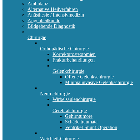
Ambulanz
Alternative Heilverfahren
Anästhesie / Intensivmedizin
Augenheilkunde
Bildgebende Diagnostik
Chirurgie
Orthopädische Chirurgie
Korrekturosteotomien
Frakturbehandlungen
Gelenkchirurgie
Offene Gelenkschirurgie
Minimalinvasive Gelenkschirurgie
Neurochirurgie
Wirbelsäulenchirurgie
Cerebralchirurgie
Gehirntumore
Schädeltraumata
Ventrikel-Shunt-Operation
Weichteil-Chirurgie