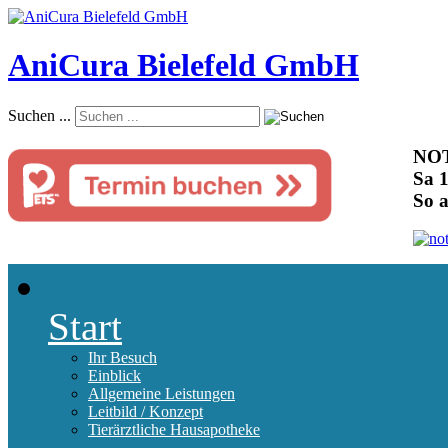
AniCura Bielefeld GmbH
Suchen ...
NOT
Sa 1
So 
Start
Ihr Besuch
Einblick
Allgemeine Leistungen
Leitbild / Konzept
Tierärztliche Hausapotheke