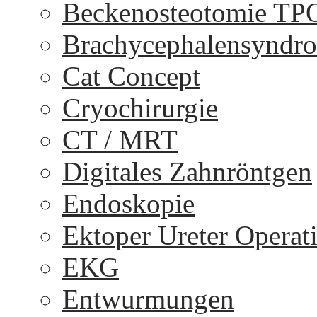
Beckenosteotomie TP
Brachycephalensyndr
Cat Concept
Cryochirurgie
CT / MRT
Digitales Zahnröntgen
Endoskopie
Ektoper Ureter Operat
EKG
Entwurmungen