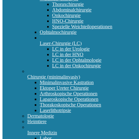
Thoraxchirurgie
Abdominalchirurgie
Onkochirurgie
HNO-Chirurgie
Spezielle Weichteiloperationen
Ophtalmochirurgie
Laser-Chirurgie (LC)
LC in der Urologie
LC in der HNO
LC in der Ophtalmologie
LC in der Onkochirurgie
Chirurgie (minimalinvasiv)
Minimalinvasive Kastration
Ektoper Ureter Chirurgie
Arthroskopische Operationen
Laparoskopische Operationen
Thorakoskopische Operationen
Laserlithotripsie
Dermatologie
Heimtiere
Innere Medizin
Labor