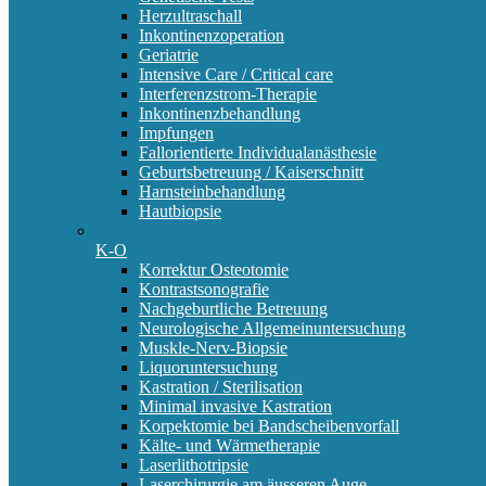
Herzultraschall
Inkontinenzoperation
Geriatrie
Intensive Care / Critical care
Interferenzstrom-Therapie
Inkontinenzbehandlung
Impfungen
Fallorientierte Individualanästhesie
Geburtsbetreuung / Kaiserschnitt
Harnsteinbehandlung
Hautbiopsie
K-O
Korrektur Osteotomie
Kontrastsonografie
Nachgeburtliche Betreuung
Neurologische Allgemeinuntersuchung
Muskle-Nerv-Biopsie
Liquoruntersuchung
Kastration / Sterilisation
Minimal invasive Kastration
Korpektomie bei Bandscheibenvorfall
Kälte- und Wärmetherapie
Laserlithotripsie
Laserchirurgie am äusseren Auge