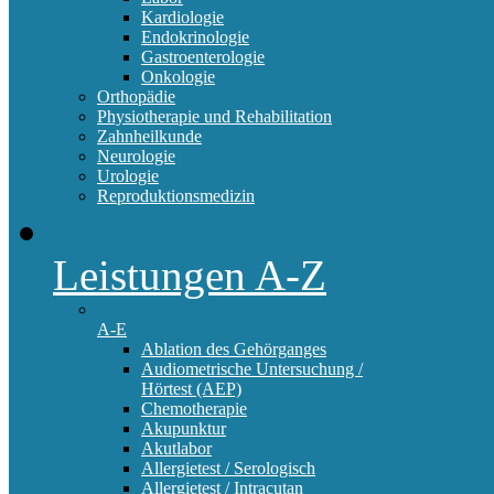
Kardiologie
Endokrinologie
Gastroenterologie
Onkologie
Orthopädie
Physiotherapie und Rehabilitation
Zahnheilkunde
Neurologie
Urologie
Reproduktionsmedizin
Leistungen A-Z
A-E
Ablation des Gehörganges
Audiometrische Untersuchung /
Hörtest (AEP)
Chemotherapie
Akupunktur
Akutlabor
Allergietest / Serologisch
Allergietest / Intracutan