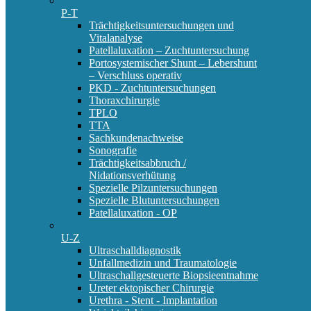
P-T
Trächtigkeitsuntersuchungen und
Vitalanalyse
Patellaluxation – Zuchtuntersuchung
Portosystemischer Shunt – Lebershunt
– Verschluss operativ
PKD - Zuchtuntersuchungen
Thoraxchirurgie
TPLO
TTA
Sachkundenachweise
Sonografie
Trächtigkeitsabbruch /
Nidationsverhütung
Spezielle Pilzuntersuchungen
Spezielle Blutuntersuchungen
Patellaluxation - OP
U-Z
Ultraschalldiagnostik
Unfallmedizin und Traumatologie
Ultraschallgesteuerte Biopsieentnahme
Ureter ektopischer Chirurgie
Urethra - Stent - Implantation