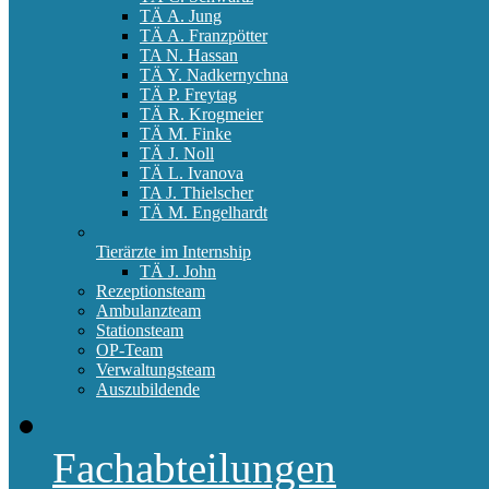
TÄ A. Jung
TÄ A. Franzpötter
TA N. Hassan
TÄ Y. Nadkernychna
TÄ P. Freytag
TÄ R. Krogmeier
TÄ M. Finke
TÄ J. Noll
TÄ L. Ivanova
TA J. Thielscher
TÄ M. Engelhardt
Tierärzte im Internship
TÄ J. John
Rezeptionsteam
Ambulanzteam
Stationsteam
OP-Team
Verwaltungsteam
Auszubildende
Fachabteilungen