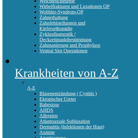
Weichteilchirurgie
Wirbelfrakturen und Luxationen OP
Wobbler-Syndrom-OP
Zahnerhaltung
Zahnfehlstellungen und
Kieferorthopädie
Zyklusdiagnostik /
Deckzeitpunktbestimmung
Zahnsanierung und Prophylaxe
Ventral Slot Operationen
Krankheiten von A-Z
A-E
Blasenentzündung ( Cystitis )
Ektopischer Ureter
Babesiose
AHDS
Allergien
Atlantoaxiale Subluxation
Dermatitis (Infektionen der Haut)
Anämie
Anaplasmose