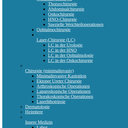
Thoraxchirurgie
Abdominalchirurgie
Onkochirurgie
HNO-Chirurgie
Spezielle Weichteiloperationen
Ophtalmochirurgie
Laser-Chirurgie (LC)
LC in der Urologie
LC in der HNO
LC in der Ophtalmologie
LC in der Onkochirurgie
Chirurgie (minimalinvasiv)
Minimalinvasive Kastration
Ektoper Ureter Chirurgie
Arthroskopische Operationen
Laparoskopische Operationen
Thorakoskopische Operationen
Laserlithotripsie
Dermatologie
Heimtiere
Innere Medizin
Labor