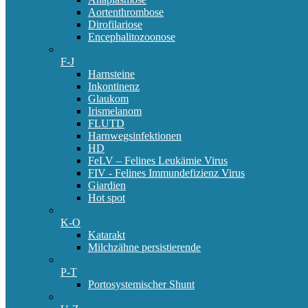
Aortenthrombose
Dirofilariose
Encephalitozoonose
F-J
Harnsteine
Inkontinenz
Glaukom
Irismelanom
FLUTD
Harnwegsinfektionen
HD
FeLV – Felines Leukämie Virus
FIV - Felines Immundefizienz Virus
Giardien
Hot spot
K-O
Katarakt
Milchzähne persistierende
P-T
Portosystemischer Shunt