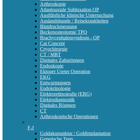
Arthroskopie
Atlantoaxiale Subluxation OP
Ausführliche klinische Untersuchung
Auslandshunde / Reisekrankheiten
Blutdruckmessung
Beckenosteotomie TPO
Brachycephalensyndrom - OP
Cat Concept
Cryochirurgie
CT / MRT
Digitales Zahnröntgen
Endoskopie
Ektoper Ureter Operation
EKG
Entwurmungen
Endokrinologie
Elektroretinografie (ERG)
Elektrodiagnostik
Digitales Röntgen
CT
Arthroskopische Operationen
F-J
Goldakupunktur / Goldimplantation
Genetische Tests