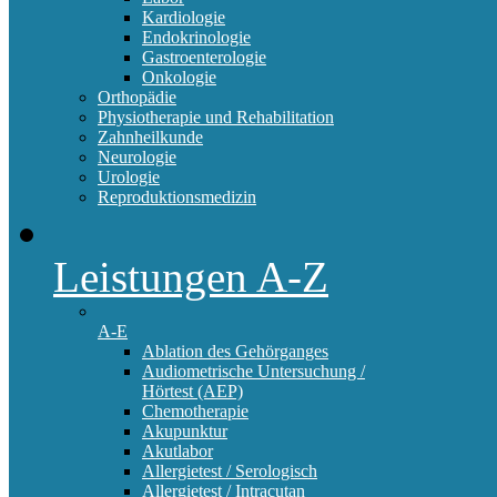
Kardiologie
Endokrinologie
Gastroenterologie
Onkologie
Orthopädie
Physiotherapie und Rehabilitation
Zahnheilkunde
Neurologie
Urologie
Reproduktionsmedizin
Leistungen A-Z
A-E
Ablation des Gehörganges
Audiometrische Untersuchung /
Hörtest (AEP)
Chemotherapie
Akupunktur
Akutlabor
Allergietest / Serologisch
Allergietest / Intracutan