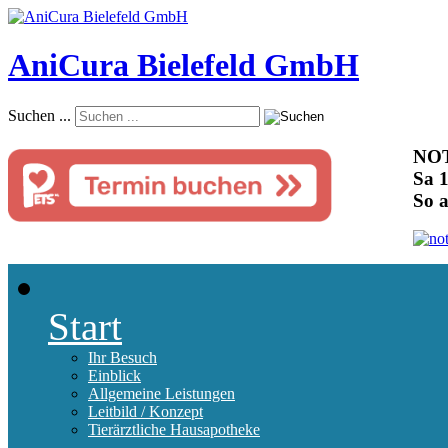
AniCura Bielefeld GmbH
Suchen ...
NOT
Sa 1
So 
Start
Ihr Besuch
Einblick
Allgemeine Leistungen
Leitbild / Konzept
Tierärztliche Hausapotheke