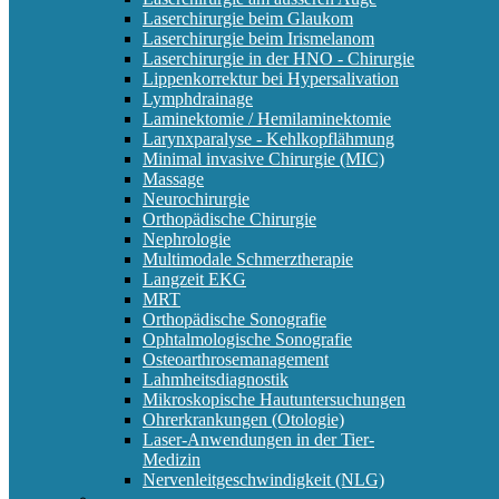
Laserchirurgie beim Glaukom
Laserchirurgie beim Irismelanom
Laserchirurgie in der HNO - Chirurgie
Lippenkorrektur bei Hypersalivation
Lymphdrainage
Laminektomie / Hemilaminektomie
Larynxparalyse - Kehlkopflähmung
Minimal invasive Chirurgie (MIC)
Massage
Neurochirurgie
Orthopädische Chirurgie
Nephrologie
Multimodale Schmerztherapie
Langzeit EKG
MRT
Orthopädische Sonografie
Ophtalmologische Sonografie
Osteoarthrosemanagement
Lahmheitsdiagnostik
Mikroskopische Hautuntersuchungen
Ohrerkrankungen (Otologie)
Laser-Anwendungen in der Tier-
Medizin
Nervenleitgeschwindigkeit (NLG)