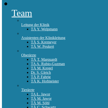
Team
Leitung der Klinik
TÄ Y. Welpmann
Assistenten der Klinikleitung
TÄ S. Kremeyer
TÄ W. Peukert
Oberärzte
TÄ T. Marquardt
TA A. Rubio-Guzman
TÄ M. Kregel
Dr. S. Gleich
TÄ P. Fahrig
TÄ K. Hofmeister
Tierärzte
TA Ł. Jawor
TÄ M. Jawor
TÄ M. Söhl
TÄ C. Schwartz