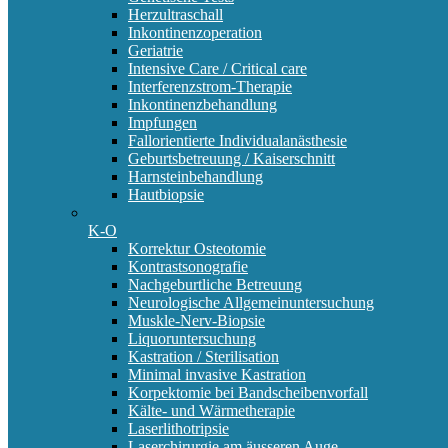
Herzultraschall
Inkontinenzoperation
Geriatrie
Intensive Care / Critical care
Interferenzstrom-Therapie
Inkontinenzbehandlung
Impfungen
Fallorientierte Individualanästhesie
Geburtsbetreuung / Kaiserschnitt
Harnsteinbehandlung
Hautbiopsie
K-O
Korrektur Osteotomie
Kontrastsonografie
Nachgeburtliche Betreuung
Neurologische Allgemeinuntersuchung
Muskle-Nerv-Biopsie
Liquoruntersuchung
Kastration / Sterilisation
Minimal invasive Kastration
Korpektomie bei Bandscheibenvorfall
Kälte- und Wärmetherapie
Laserlithotripsie
Laserchirurgie am äusseren Auge