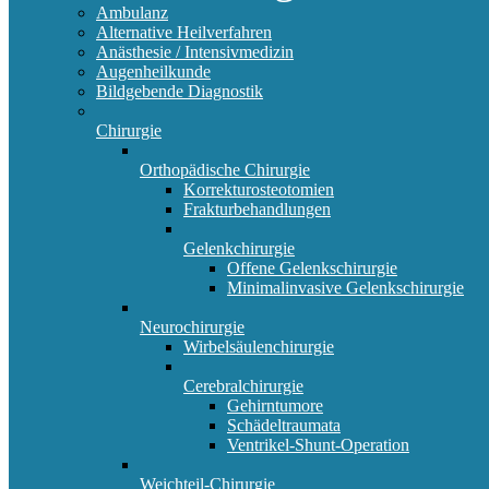
Ambulanz
Alternative Heilverfahren
Anästhesie / Intensivmedizin
Augenheilkunde
Bildgebende Diagnostik
Chirurgie
Orthopädische Chirurgie
Korrekturosteotomien
Frakturbehandlungen
Gelenkchirurgie
Offene Gelenkschirurgie
Minimalinvasive Gelenkschirurgie
Neurochirurgie
Wirbelsäulenchirurgie
Cerebralchirurgie
Gehirntumore
Schädeltraumata
Ventrikel-Shunt-Operation
Weichteil-Chirurgie