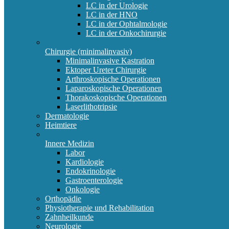
LC in der Urologie
LC in der HNO
LC in der Ophtalmologie
LC in der Onkochirurgie
Chirurgie (minimalinvasiv)
Minimalinvasive Kastration
Ektoper Ureter Chirurgie
Arthroskopische Operationen
Laparoskopische Operationen
Thorakoskopische Operationen
Laserlithotripsie
Dermatologie
Heimtiere
Innere Medizin
Labor
Kardiologie
Endokrinologie
Gastroenterologie
Onkologie
Orthopädie
Physiotherapie und Rehabilitation
Zahnheilkunde
Neurologie