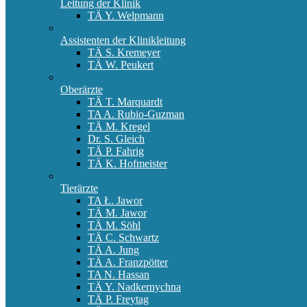
Leitung der Klinik
TÄ Y. Welpmann
Assistenten der Klinikleitung
TÄ S. Kremeyer
TÄ W. Peukert
Oberärzte
TÄ T. Marquardt
TA A. Rubio-Guzman
TÄ M. Kregel
Dr. S. Gleich
TÄ P. Fahrig
TÄ K. Hofmeister
Tierärzte
TA Ł. Jawor
TÄ M. Jawor
TÄ M. Söhl
TÄ C. Schwartz
TÄ A. Jung
TÄ A. Franzpötter
TA N. Hassan
TÄ Y. Nadkernychna
TÄ P. Freytag