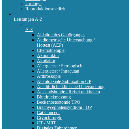
Urologie
Reproduktionsmedizin
Leistungen A-Z
A-E
Ablation des Gehörganges
Audiometrische Untersuchung /
Hörtest (AEP)
Chemotherapie
Akupunktur
Akutlabor
Allergietest / Serologisch
Allergietest / Intracutan
Arthroskopie
Atlantoaxiale Subluxation OP
Ausführliche klinische Untersuchung
Auslandshunde / Reisekrankheiten
Blutdruckmessung
Beckenosteotomie TPO
Brachycephalensyndrom - OP
Cat Concept
Cryochirurgie
CT / MRT
Digitales Zahnröntgen