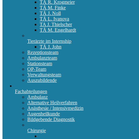
TÄ R. Krogmeier
TÄ M. Finke
TÄ J. Noll
TÄ L. Ivanova
TA J. Thielscher
TÄ M. Engelhardt
Tierärzte im Internship
TÄ J. John
Rezeptionsteam
Ambulanzteam
Stationsteam
OP-Team
Verwaltungsteam
Auszubildende
Fachabteilungen
Ambulanz
Alternative Heilverfahren
Anästhesie / Intensivmedizin
Augenheilkunde
Bildgebende Diagnostik
Chirurgie