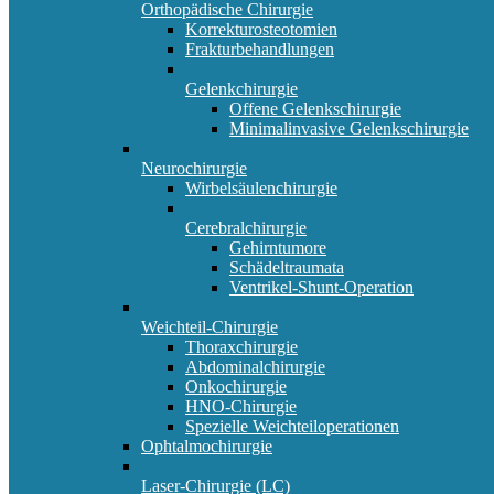
Orthopädische Chirurgie
Korrekturosteotomien
Frakturbehandlungen
Gelenkchirurgie
Offene Gelenkschirurgie
Minimalinvasive Gelenkschirurgie
Neurochirurgie
Wirbelsäulenchirurgie
Cerebralchirurgie
Gehirntumore
Schädeltraumata
Ventrikel-Shunt-Operation
Weichteil-Chirurgie
Thoraxchirurgie
Abdominalchirurgie
Onkochirurgie
HNO-Chirurgie
Spezielle Weichteiloperationen
Ophtalmochirurgie
Laser-Chirurgie (LC)