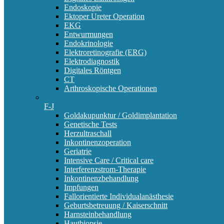
Endoskopie
Ektoper Ureter Operation
EKG
Entwurmungen
Endokrinologie
Elektroretinografie (ERG)
Elektrodiagnostik
Digitales Röntgen
CT
Arthroskopische Operationen
F-J
Goldakupunktur / Goldimplantation
Genetische Tests
Herzultraschall
Inkontinenzoperation
Geriatrie
Intensive Care / Critical care
Interferenzstrom-Therapie
Inkontinenzbehandlung
Impfungen
Fallorientierte Individualanästhesie
Geburtsbetreuung / Kaiserschnitt
Harnsteinbehandlung
Hautbiopsie