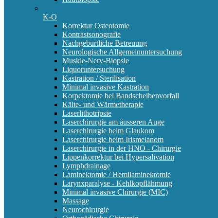
K-O
Korrektur Osteotomie
Kontrastsonografie
Nachgeburtliche Betreuung
Neurologische Allgemeinuntersuchung
Muskle-Nerv-Biopsie
Liquoruntersuchung
Kastration / Sterilisation
Minimal invasive Kastration
Korpektomie bei Bandscheibenvorfall
Kälte- und Wärmetherapie
Laserlithotripsie
Laserchirurgie am äusseren Auge
Laserchirurgie beim Glaukom
Laserchirurgie beim Irismelanom
Laserchirurgie in der HNO - Chirurgie
Lippenkorrektur bei Hypersalivation
Lymphdrainage
Laminektomie / Hemilaminektomie
Larynxparalyse - Kehlkopflähmung
Minimal invasive Chirurgie (MIC)
Massage
Neurochirurgie