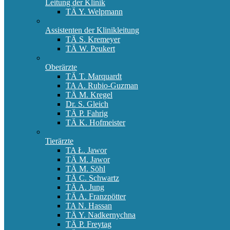
Leitung der Klinik
TÄ Y. Welpmann
Assistenten der Klinikleitung
TÄ S. Kremeyer
TÄ W. Peukert
Oberärzte
TÄ T. Marquardt
TA A. Rubio-Guzman
TÄ M. Kregel
Dr. S. Gleich
TÄ P. Fahrig
TÄ K. Hofmeister
Tierärzte
TA Ł. Jawor
TÄ M. Jawor
TÄ M. Söhl
TÄ C. Schwartz
TÄ A. Jung
TÄ A. Franzpötter
TA N. Hassan
TÄ Y. Nadkernychna
TÄ P. Freytag