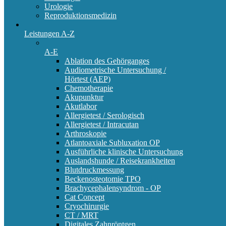
Urologie
Reproduktionsmedizin
Leistungen A-Z
A-E
Ablation des Gehörganges
Audiometrische Untersuchung /
Hörtest (AEP)
Chemotherapie
Akupunktur
Akutlabor
Allergietest / Serologisch
Allergietest / Intracutan
Arthroskopie
Atlantoaxiale Subluxation OP
Ausführliche klinische Untersuchung
Auslandshunde / Reisekrankheiten
Blutdruckmessung
Beckenosteotomie TPO
Brachycephalensyndrom - OP
Cat Concept
Cryochirurgie
CT / MRT
Digitales Zahnröntgen