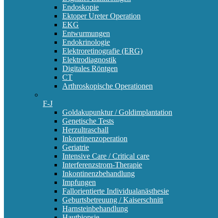
Endoskopie
Ektoper Ureter Operation
EKG
Entwurmungen
Endokrinologie
Elektroretinografie (ERG)
Elektrodiagnostik
Digitales Röntgen
CT
Arthroskopische Operationen
F-J
Goldakupunktur / Goldimplantation
Genetische Tests
Herzultraschall
Inkontinenzoperation
Geriatrie
Intensive Care / Critical care
Interferenzstrom-Therapie
Inkontinenzbehandlung
Impfungen
Fallorientierte Individualanästhesie
Geburtsbetreuung / Kaiserschnitt
Harnsteinbehandlung
Hautbiopsie