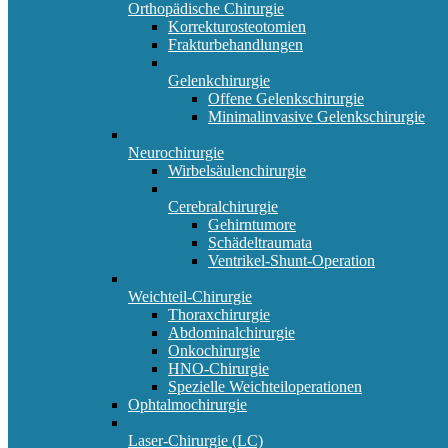
Orthopädische Chirurgie
Korrekturosteotomien
Frakturbehandlungen
Gelenkchirurgie
Offene Gelenkschirurgie
Minimalinvasive Gelenkschirurgie
Neurochirurgie
Wirbelsäulenchirurgie
Cerebralchirurgie
Gehirntumore
Schädeltraumata
Ventrikel-Shunt-Operation
Weichteil-Chirurgie
Thoraxchirurgie
Abdominalchirurgie
Onkochirurgie
HNO-Chirurgie
Spezielle Weichteiloperationen
Ophtalmochirurgie
Laser-Chirurgie (LC)