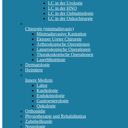
LC in der Urologie
LC in der HNO
LC in der Ophtalmologie
LC in der Onkochirurgie
Chirurgie (minimalinvasiv)
Minimalinvasive Kastration
Ektoper Ureter Chirurgie
Arthroskopische Operationen
Laparoskopische Operationen
Thorakoskopische Operationen
Laserlithotripsie
Dermatologie
Heimtiere
Innere Medizin
Labor
Kardiologie
Endokrinologie
Gastroenterologie
Onkologie
Orthopädie
Physiotherapie und Rehabilitation
Zahnheilkunde
Neurologie