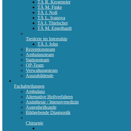
TÄ R. Krogmeier
TÄ M. Finke
TÄ J. Noll
TÄ L. Ivanova
TA J. Thielscher
TÄ M. Engelhardt
Tierärzte im Internship
TÄ J. John
Rezeptionsteam
Ambulanzteam
Stationsteam
OP-Team
Verwaltungsteam
Auszubildende
Fachabteilungen
Ambulanz
Alternative Heilverfahren
Anästhesie / Intensivmedizin
Augenheilkunde
Bildgebende Diagnostik
Chirurgie