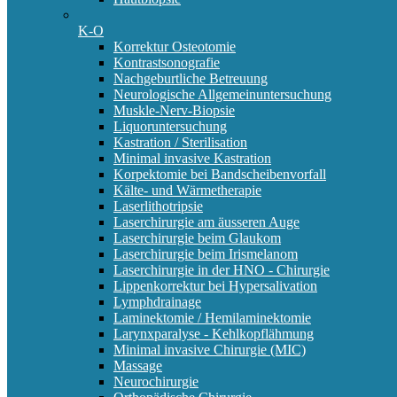
K-O
Korrektur Osteotomie
Kontrastsonografie
Nachgeburtliche Betreuung
Neurologische Allgemeinuntersuchung
Muskle-Nerv-Biopsie
Liquoruntersuchung
Kastration / Sterilisation
Minimal invasive Kastration
Korpektomie bei Bandscheibenvorfall
Kälte- und Wärmetherapie
Laserlithotripsie
Laserchirurgie am äusseren Auge
Laserchirurgie beim Glaukom
Laserchirurgie beim Irismelanom
Laserchirurgie in der HNO - Chirurgie
Lippenkorrektur bei Hypersalivation
Lymphdrainage
Laminektomie / Hemilaminektomie
Larynxparalyse - Kehlkopflähmung
Minimal invasive Chirurgie (MIC)
Massage
Neurochirurgie