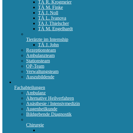
TÄ R. Krogmeier
TÄ M. Finke
TÄ J. Noll
TÄ L. Ivanova
TA J. Thielscher
TÄ M. Engelhardt
Tierärzte im Internship
TÄ J. John
Rezeptionsteam
Ambulanzteam
Stationsteam
OP-Team
Verwaltungsteam
Auszubildende
Fachabteilungen
Ambulanz
Alternative Heilverfahren
Anästhesie / Intensivmedizin
Augenheilkunde
Bildgebende Diagnostik
Chirurgie