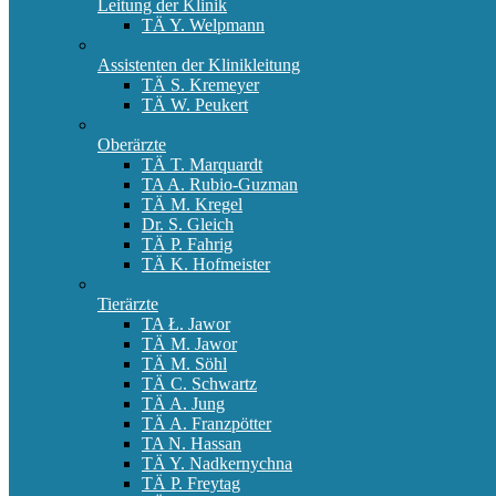
Leitung der Klinik
TÄ Y. Welpmann
Assistenten der Klinikleitung
TÄ S. Kremeyer
TÄ W. Peukert
Oberärzte
TÄ T. Marquardt
TA A. Rubio-Guzman
TÄ M. Kregel
Dr. S. Gleich
TÄ P. Fahrig
TÄ K. Hofmeister
Tierärzte
TA Ł. Jawor
TÄ M. Jawor
TÄ M. Söhl
TÄ C. Schwartz
TÄ A. Jung
TÄ A. Franzpötter
TA N. Hassan
TÄ Y. Nadkernychna
TÄ P. Freytag