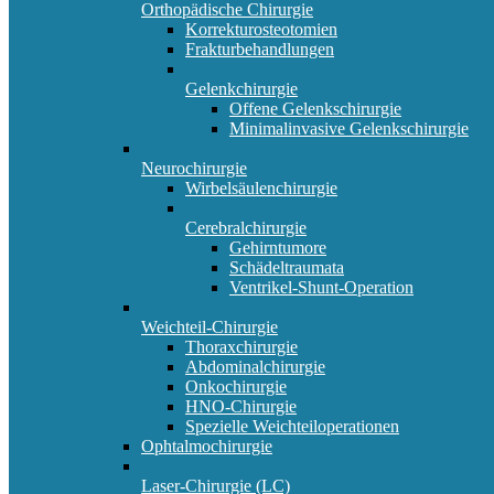
Orthopädische Chirurgie
Korrekturosteotomien
Frakturbehandlungen
Gelenkchirurgie
Offene Gelenkschirurgie
Minimalinvasive Gelenkschirurgie
Neurochirurgie
Wirbelsäulenchirurgie
Cerebralchirurgie
Gehirntumore
Schädeltraumata
Ventrikel-Shunt-Operation
Weichteil-Chirurgie
Thoraxchirurgie
Abdominalchirurgie
Onkochirurgie
HNO-Chirurgie
Spezielle Weichteiloperationen
Ophtalmochirurgie
Laser-Chirurgie (LC)