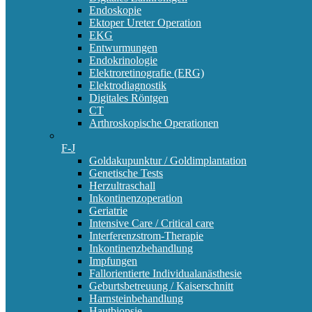
Endoskopie
Ektoper Ureter Operation
EKG
Entwurmungen
Endokrinologie
Elektroretinografie (ERG)
Elektrodiagnostik
Digitales Röntgen
CT
Arthroskopische Operationen
F-J
Goldakupunktur / Goldimplantation
Genetische Tests
Herzultraschall
Inkontinenzoperation
Geriatrie
Intensive Care / Critical care
Interferenzstrom-Therapie
Inkontinenzbehandlung
Impfungen
Fallorientierte Individualanästhesie
Geburtsbetreuung / Kaiserschnitt
Harnsteinbehandlung
Hautbiopsie