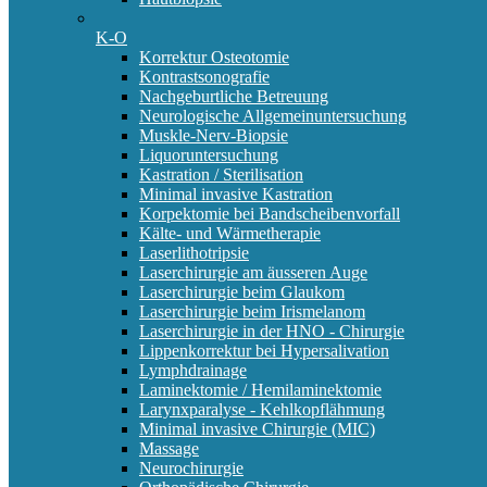
K-O
Korrektur Osteotomie
Kontrastsonografie
Nachgeburtliche Betreuung
Neurologische Allgemeinuntersuchung
Muskle-Nerv-Biopsie
Liquoruntersuchung
Kastration / Sterilisation
Minimal invasive Kastration
Korpektomie bei Bandscheibenvorfall
Kälte- und Wärmetherapie
Laserlithotripsie
Laserchirurgie am äusseren Auge
Laserchirurgie beim Glaukom
Laserchirurgie beim Irismelanom
Laserchirurgie in der HNO - Chirurgie
Lippenkorrektur bei Hypersalivation
Lymphdrainage
Laminektomie / Hemilaminektomie
Larynxparalyse - Kehlkopflähmung
Minimal invasive Chirurgie (MIC)
Massage
Neurochirurgie