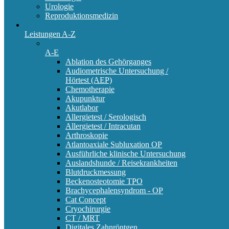
Urologie
Reproduktionsmedizin
Leistungen A-Z
A-E
Ablation des Gehörganges
Audiometrische Untersuchung /
Hörtest (AEP)
Chemotherapie
Akupunktur
Akutlabor
Allergietest / Serologisch
Allergietest / Intracutan
Arthroskopie
Atlantoaxiale Subluxation OP
Ausführliche klinische Untersuchung
Auslandshunde / Reisekrankheiten
Blutdruckmessung
Beckenosteotomie TPO
Brachycephalensyndrom - OP
Cat Concept
Cryochirurgie
CT / MRT
Digitales Zahnröntgen