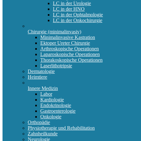
LC in der Urologie
LC in der HNO
LC in der Ophtalmologie
LC in der Onkochirurgie
Chirurgie (minimalinvasiv)
Minimalinvasive Kastration
Ektoper Ureter Chirurgie
Arthroskopische Operationen
Laparoskopische Operationen
Thorakoskopische Operationen
Laserlithotripsie
Dermatologie
Heimtiere
Innere Medizin
Labor
Kardiologie
Endokrinologie
Gastroenterologie
Onkologie
Orthopädie
Physiotherapie und Rehabilitation
Zahnheilkunde
Neurologie