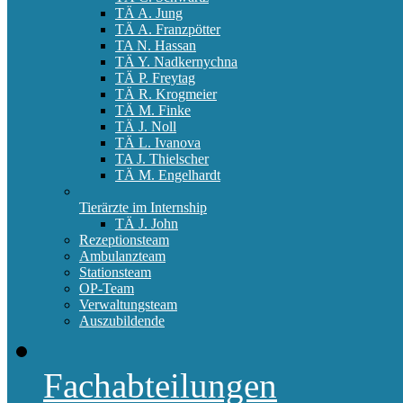
TÄ A. Jung
TÄ A. Franzpötter
TA N. Hassan
TÄ Y. Nadkernychna
TÄ P. Freytag
TÄ R. Krogmeier
TÄ M. Finke
TÄ J. Noll
TÄ L. Ivanova
TA J. Thielscher
TÄ M. Engelhardt
Tierärzte im Internship
TÄ J. John
Rezeptionsteam
Ambulanzteam
Stationsteam
OP-Team
Verwaltungsteam
Auszubildende
Fachabteilungen