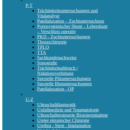
P-T
Trächtigkeitsuntersuchungen und
Vitalanalyse
Patellaluxation – Zuchtuntersuchung
Portosystemischer Shunt – Lebershunt
– Verschluss operativ
PKD - Zuchtuntersuchungen
Thoraxchirurgie
TPLO
TTA
Sachkundenachweise
Sonografie
Trächtigkeitsabbruch /
Nidationsverhütung
Spezielle Pilzuntersuchungen
Spezielle Blutuntersuchungen
Patellaluxation - OP
U-Z
Ultraschalldiagnostik
Unfallmedizin und Traumatologie
Ultraschallgesteuerte Biopsieentnahme
Ureter ektopischer Chirurgie
Urethra - Stent - Implantation