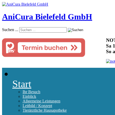
AniCura Bielefeld GmbH
Suchen ...
NOT
Sa 1
So 
Start
Ihr Besuch
Einblick
Allgemeine Leistungen
Leitbild / Konzept
Tierärztliche Hausapotheke