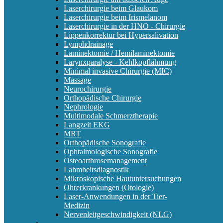
Laserchirurgie beim Glaukom
Laserchirurgie beim Irismelanom
Laserchirurgie in der HNO - Chirurgie
Lippenkorrektur bei Hypersalivation
Lymphdrainage
Laminektomie / Hemilaminektomie
Larynxparalyse - Kehlkopflähmung
Minimal invasive Chirurgie (MIC)
Massage
Neurochirurgie
Orthopädische Chirurgie
Nephrologie
Multimodale Schmerztherapie
Langzeit EKG
MRT
Orthopädische Sonografie
Ophtalmologische Sonografie
Osteoarthrosemanagement
Lahmheitsdiagnostik
Mikroskopische Hautuntersuchungen
Ohrerkrankungen (Otologie)
Laser-Anwendungen in der Tier-
Medizin
Nervenleitgeschwindigkeit (NLG)