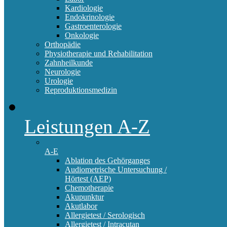
Kardiologie
Endokrinologie
Gastroenterologie
Onkologie
Orthopädie
Physiotherapie und Rehabilitation
Zahnheilkunde
Neurologie
Urologie
Reproduktionsmedizin
Leistungen A-Z
A-E
Ablation des Gehörganges
Audiometrische Untersuchung /
Hörtest (AEP)
Chemotherapie
Akupunktur
Akutlabor
Allergietest / Serologisch
Allergietest / Intracutan