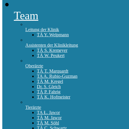
Team
Leitung der Klinik
TÄ Y. Welpmann
Assistenten der Klinikleitung
TÄ S. Kremeyer
TÄ W. Peukert
Oberärzte
TÄ T. Marquardt
TA A. Rubio-Guzman
TÄ M. Kregel
Dr. S. Gleich
TÄ P. Fahrig
TÄ K. Hofmeister
Tierärzte
TA Ł. Jawor
TÄ M. Jawor
TÄ M. Söhl
TÄ C. Schwartz