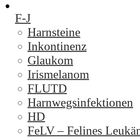
F-J
Harnsteine
Inkontinenz
Glaukom
Irismelanom
FLUTD
Harnwegsinfektionen
HD
FeLV – Felines Leukä