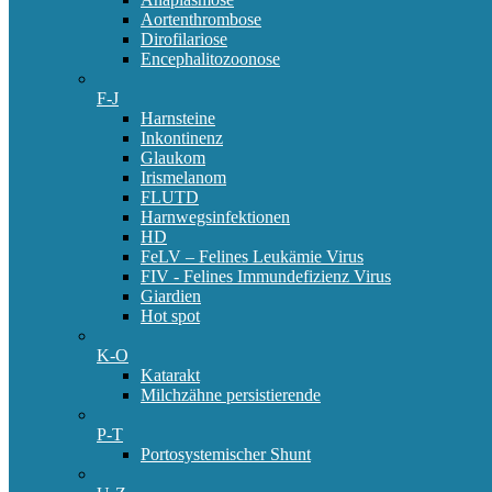
Aortenthrombose
Dirofilariose
Encephalitozoonose
F-J
Harnsteine
Inkontinenz
Glaukom
Irismelanom
FLUTD
Harnwegsinfektionen
HD
FeLV – Felines Leukämie Virus
FIV - Felines Immundefizienz Virus
Giardien
Hot spot
K-O
Katarakt
Milchzähne persistierende
P-T
Portosystemischer Shunt