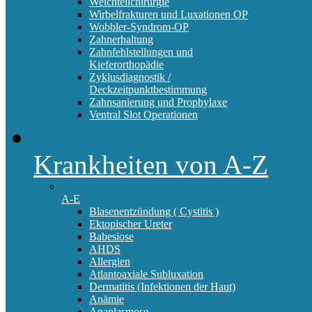
Weichteilchirurgie
Wirbelfrakturen und Luxationen OP
Wobbler-Syndrom-OP
Zahnerhaltung
Zahnfehlstellungen und
Kieferorthopädie
Zyklusdiagnostik /
Deckzeitpunktbestimmung
Zahnsanierung und Prophylaxe
Ventral Slot Operationen
Krankheiten von A-Z
A-E
Blasenentzündung ( Cystitis )
Ektopischer Ureter
Babesiose
AHDS
Allergien
Atlantoaxiale Subluxation
Dermatitis (Infektionen der Haut)
Anämie
Anaplasmose