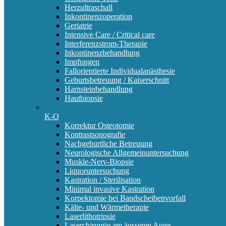
Herzultraschall
Inkontinenzoperation
Geriatrie
Intensive Care / Critical care
Interferenzstrom-Therapie
Inkontinenzbehandlung
Impfungen
Fallorientierte Individualanästhesie
Geburtsbetreuung / Kaiserschnitt
Harnsteinbehandlung
Hautbiopsie
K-O
Korrektur Osteotomie
Kontrastsonografie
Nachgeburtliche Betreuung
Neurologische Allgemeinuntersuchung
Muskle-Nerv-Biopsie
Liquoruntersuchung
Kastration / Sterilisation
Minimal invasive Kastration
Korpektomie bei Bandscheibenvorfall
Kälte- und Wärmetherapie
Laserlithotripsie
Laserchirurgie am äusseren Auge