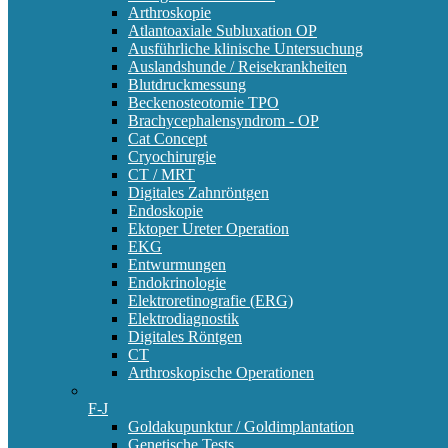
Arthroskopie
Atlantoaxiale Subluxation OP
Ausführliche klinische Untersuchung
Auslandshunde / Reisekrankheiten
Blutdruckmessung
Beckenosteotomie TPO
Brachycephalensyndrom - OP
Cat Concept
Cryochirurgie
CT / MRT
Digitales Zahnröntgen
Endoskopie
Ektoper Ureter Operation
EKG
Entwurmungen
Endokrinologie
Elektroretinografie (ERG)
Elektrodiagnostik
Digitales Röntgen
CT
Arthroskopische Operationen
F-J
Goldakupunktur / Goldimplantation
Genetische Tests