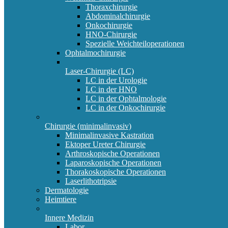
Thoraxchirurgie
Abdominalchirurgie
Onkochirurgie
HNO-Chirurgie
Spezielle Weichteiloperationen
Ophtalmochirurgie
Laser-Chirurgie (LC)
LC in der Urologie
LC in der HNO
LC in der Ophtalmologie
LC in der Onkochirurgie
Chirurgie (minimalinvasiv)
Minimalinvasive Kastration
Ektoper Ureter Chirurgie
Arthroskopische Operationen
Laparoskopische Operationen
Thorakoskopische Operationen
Laserlithotripsie
Dermatologie
Heimtiere
Innere Medizin
Labor