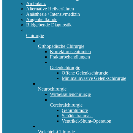
Ambulanz
Alternative Heilverfahren
Anästhesie / Intensivmedizin
Augenheilkunde
Bildgebende Diagnostik
Chirurgie
Orthopädische Chirurgie
Korrekturosteotomien
Frakturbehandlungen
Gelenkchirurgie
Offene Gelenkschirurgie
Minimalinvasive Gelenkschirurgie
Neurochirurgie
Wirbelsäulenchirurgie
Cerebralchirurgie
Gehirntumore
Schädeltraumata
Ventrikel-Shunt-Operation
Weichteil-Chirurgie