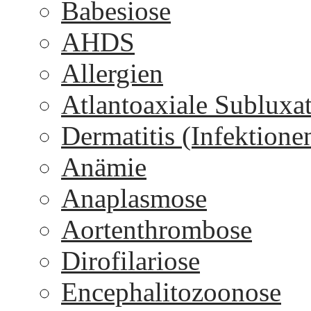
Babesiose
AHDS
Allergien
Atlantoaxiale Subluxa
Dermatitis (Infektione
Anämie
Anaplasmose
Aortenthrombose
Dirofilariose
Encephalitozoonose