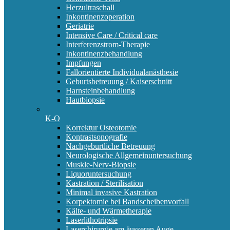
Herzultraschall
Inkontinenzoperation
Geriatrie
Intensive Care / Critical care
Interferenzstrom-Therapie
Inkontinenzbehandlung
Impfungen
Fallorientierte Individualanästhesie
Geburtsbetreuung / Kaiserschnitt
Harnsteinbehandlung
Hautbiopsie
K-O
Korrektur Osteotomie
Kontrastsonografie
Nachgeburtliche Betreuung
Neurologische Allgemeinuntersuchung
Muskle-Nerv-Biopsie
Liquoruntersuchung
Kastration / Sterilisation
Minimal invasive Kastration
Korpektomie bei Bandscheibenvorfall
Kälte- und Wärmetherapie
Laserlithotripsie
Laserchirurgie am äusseren Auge