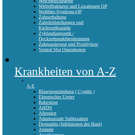
Weichteilchirurgie
Wirbelfrakturen und Luxationen OP
Wobbler-Syndrom-OP
Zahnerhaltung
Zahnfehlstellungen und
Kieferorthopädie
Zyklusdiagnostik /
Deckzeitpunktbestimmung
Zahnsanierung und Prophylaxe
Ventral Slot Operationen
Krankheiten von A-Z
A-E
Blasenentzündung ( Cystitis )
Ektopischer Ureter
Babesiose
AHDS
Allergien
Atlantoaxiale Subluxation
Dermatitis (Infektionen der Haut)
Anämie
Anaplasmose