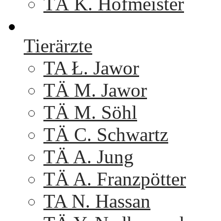
TÄ K. Hofmeister
Tierärzte
TA Ł. Jawor
TÄ M. Jawor
TÄ M. Söhl
TÄ C. Schwartz
TÄ A. Jung
TÄ A. Franzpötter
TA N. Hassan