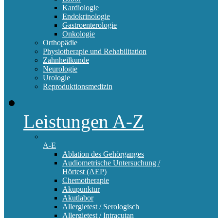
Kardiologie
Endokrinologie
Gastroenterologie
Onkologie
Orthopädie
Physiotherapie und Rehabilitation
Zahnheilkunde
Neurologie
Urologie
Reproduktionsmedizin
Leistungen A-Z
A-E
Ablation des Gehörganges
Audiometrische Untersuchung /
Hörtest (AEP)
Chemotherapie
Akupunktur
Akutlabor
Allergietest / Serologisch
Allergietest / Intracutan