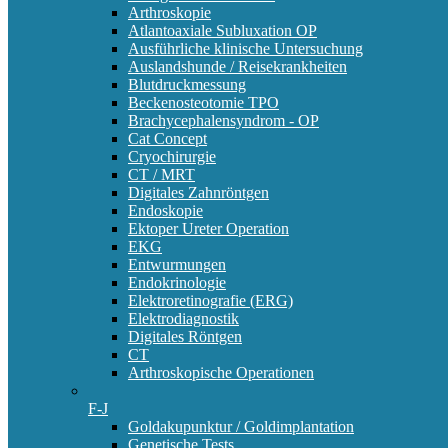
Arthroskopie
Atlantoaxiale Subluxation OP
Ausführliche klinische Untersuchung
Auslandshunde / Reisekrankheiten
Blutdruckmessung
Beckenosteotomie TPO
Brachycephalensyndrom - OP
Cat Concept
Cryochirurgie
CT / MRT
Digitales Zahnröntgen
Endoskopie
Ektoper Ureter Operation
EKG
Entwurmungen
Endokrinologie
Elektroretinografie (ERG)
Elektrodiagnostik
Digitales Röntgen
CT
Arthroskopische Operationen
F-J
Goldakupunktur / Goldimplantation
Genetische Tests