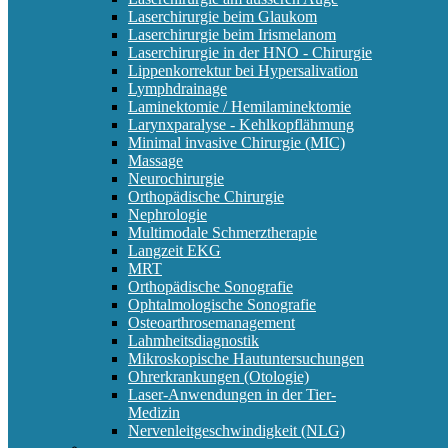
Laserchirurgie beim Glaukom
Laserchirurgie beim Irismelanom
Laserchirurgie in der HNO - Chirurgie
Lippenkorrektur bei Hypersalivation
Lymphdrainage
Laminektomie / Hemilaminektomie
Larynxparalyse - Kehlkopflähmung
Minimal invasive Chirurgie (MIC)
Massage
Neurochirurgie
Orthopädische Chirurgie
Nephrologie
Multimodale Schmerztherapie
Langzeit EKG
MRT
Orthopädische Sonografie
Ophtalmologische Sonografie
Osteoarthrosemanagement
Lahmheitsdiagnostik
Mikroskopische Hautuntersuchungen
Ohrerkrankungen (Otologie)
Laser-Anwendungen in der Tier-
Medizin
Nervenleitgeschwindigkeit (NLG)