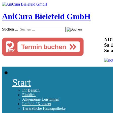
AniCura Bielefeld GmbH
Suchen ...
NOT
Sa 1
So 
Start
Ihr Besuch
Einblick
Allgemeine Leistungen
Leitbild / Konzept
Tierärztliche Hausapotheke