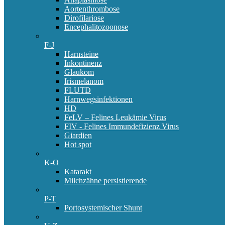
Aortenthrombose
Dirofilariose
Encephalitozoonose
F-J
Harnsteine
Inkontinenz
Glaukom
Irismelanom
FLUTD
Harnwegsinfektionen
HD
FeLV – Felines Leukämie Virus
FIV - Felines Immundefizienz Virus
Giardien
Hot spot
K-O
Katarakt
Milchzähne persistierende
P-T
Portosystemischer Shunt