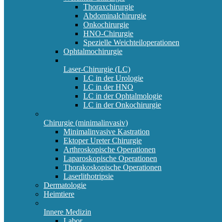
Thoraxchirurgie
Abdominalchirurgie
Onkochirurgie
HNO-Chirurgie
Spezielle Weichteiloperationen
Ophtalmochirurgie
Laser-Chirurgie (LC)
LC in der Urologie
LC in der HNO
LC in der Ophtalmologie
LC in der Onkochirurgie
Chirurgie (minimalinvasiv)
Minimalinvasive Kastration
Ektoper Ureter Chirurgie
Arthroskopische Operationen
Laparoskopische Operationen
Thorakoskopische Operationen
Laserlithotripsie
Dermatologie
Heimtiere
Innere Medizin
Labor