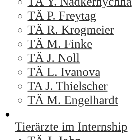
TÄ Y. Nadkernychna
TÄ P. Freytag
TÄ R. Krogmeier
TÄ M. Finke
TÄ J. Noll
TÄ L. Ivanova
TA J. Thielscher
TÄ M. Engelhardt
Tierärzte im Internship