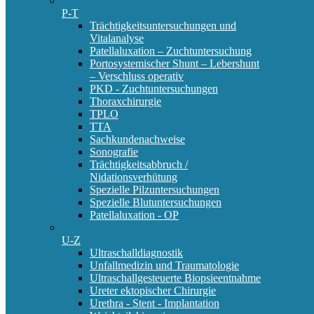
P-T
Trächtigkeitsuntersuchungen und
Vitalanalyse
Patellaluxation – Zuchtuntersuchung
Portosystemischer Shunt – Lebershunt
– Verschluss operativ
PKD - Zuchtuntersuchungen
Thoraxchirurgie
TPLO
TTA
Sachkundenachweise
Sonografie
Trächtigkeitsabbruch /
Nidationsverhütung
Spezielle Pilzuntersuchungen
Spezielle Blutuntersuchungen
Patellaluxation - OP
U-Z
Ultraschalldiagnostik
Unfallmedizin und Traumatologie
Ultraschallgesteuerte Biopsieentnahme
Ureter ektopischer Chirurgie
Urethra - Stent - Implantation