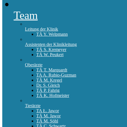
Team
Leitung der Klinik
TÄ Y. Welpmann
Assistenten der Klinikleitung
TÄ S. Kremeyer
TÄ W. Peukert
Oberärzte
TÄ T. Marquardt
TA A. Rubio-Guzman
TÄ M. Kregel
Dr. S. Gleich
TÄ P. Fahrig
TÄ K. Hofmeister
Tierärzte
TA Ł. Jawor
TÄ M. Jawor
TÄ M. Söhl
TÄ C. Schwartz