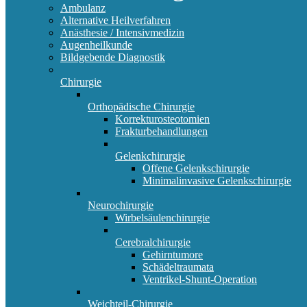
Ambulanz
Alternative Heilverfahren
Anästhesie / Intensivmedizin
Augenheilkunde
Bildgebende Diagnostik
Chirurgie
Orthopädische Chirurgie
Korrekturosteotomien
Frakturbehandlungen
Gelenkchirurgie
Offene Gelenkschirurgie
Minimalinvasive Gelenkschirurgie
Neurochirurgie
Wirbelsäulenchirurgie
Cerebralchirurgie
Gehirntumore
Schädeltraumata
Ventrikel-Shunt-Operation
Weichteil-Chirurgie