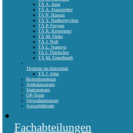
TÄ A. Jung
TÄ A. Franzpötter
TA N. Hassan
TÄ Y. Nadkernychna
TÄ P. Freytag
TÄ R. Krogmeier
TÄ M. Finke
TÄ J. Noll
TÄ L. Ivanova
TA J. Thielscher
TÄ M. Engelhardt
Tierärzte im Internship
TÄ J. John
Rezeptionsteam
Ambulanzteam
Stationsteam
OP-Team
Verwaltungsteam
Auszubildende
Fachabteilungen