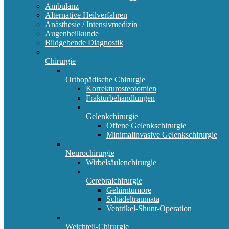
Ambulanz
Alternative Heilverfahren
Anästhesie / Intensivmedizin
Augenheilkunde
Bildgebende Diagnostik
Chirurgie
Orthopädische Chirurgie
Korrekturosteotomien
Frakturbehandlungen
Gelenkchirurgie
Offene Gelenkschirurgie
Minimalinvasive Gelenkschirurgie
Neurochirurgie
Wirbelsäulenchirurgie
Cerebralchirurgie
Gehirntumore
Schädeltraumata
Ventrikel-Shunt-Operation
Weichteil-Chirurgie