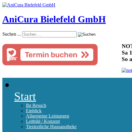
AniCura Bielefeld GmbH
Suchen ...
NOT
Sa 1
So 
Start
Ihr Besuch
Einblick
Allgemeine Leistungen
Leitbild / Konzept
Tierärztliche Hausapotheke