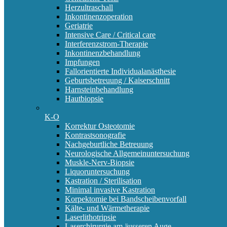
Herzultraschall
Inkontinenzoperation
Geriatrie
Intensive Care / Critical care
Interferenzstrom-Therapie
Inkontinenzbehandlung
Impfungen
Fallorientierte Individualanästhesie
Geburtsbetreuung / Kaiserschnitt
Harnsteinbehandlung
Hautbiopsie
K-O
Korrektur Osteotomie
Kontrastsonografie
Nachgeburtliche Betreuung
Neurologische Allgemeinuntersuchung
Muskle-Nerv-Biopsie
Liquoruntersuchung
Kastration / Sterilisation
Minimal invasive Kastration
Korpektomie bei Bandscheibenvorfall
Kälte- und Wärmetherapie
Laserlithotripsie
Laserchirurgie am äusseren Auge