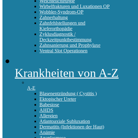
Weichteilchirurgie
Wirbelfrakturen und Luxationen OP
Wobbler-Syndrom-OP
Zahnerhaltung
Zahnfehlstellungen und
Kieferorthopädie
Zyklusdiagnostik /
Deckzeitpunktbestimmung
Zahnsanierung und Prophylaxe
Ventral Slot Operationen
Krankheiten von A-Z
A-E
Blasenentzündung ( Cystitis )
Ektopischer Ureter
Babesiose
AHDS
Allergien
Atlantoaxiale Subluxation
Dermatitis (Infektionen der Haut)
Anämie
Anaplasmose