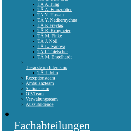
TÄ A. Jung
TÄ A. Franzpötter
TA N. Hassan
TÄ Y. Nadkernychna
TÄ P. Freytag
TÄ R. Krogmeier
TÄ M. Finke
TÄ J. Noll
TÄ L. Ivanova
TA J. Thielscher
TÄ M. Engelhardt
Tierärzte im Internship
TÄ J. John
Rezeptionsteam
Ambulanzteam
Stationsteam
OP-Team
Verwaltungsteam
Auszubildende
Fachabteilungen