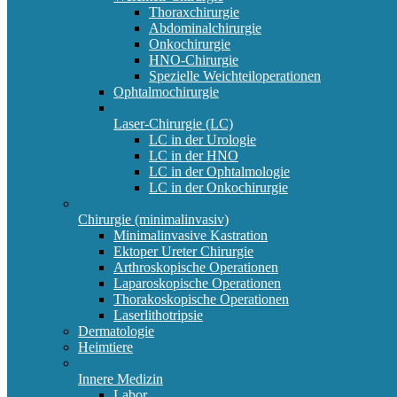
Thoraxchirurgie
Abdominalchirurgie
Onkochirurgie
HNO-Chirurgie
Spezielle Weichteiloperationen
Ophtalmochirurgie
Laser-Chirurgie (LC)
LC in der Urologie
LC in der HNO
LC in der Ophtalmologie
LC in der Onkochirurgie
Chirurgie (minimalinvasiv)
Minimalinvasive Kastration
Ektoper Ureter Chirurgie
Arthroskopische Operationen
Laparoskopische Operationen
Thorakoskopische Operationen
Laserlithotripsie
Dermatologie
Heimtiere
Innere Medizin
Labor