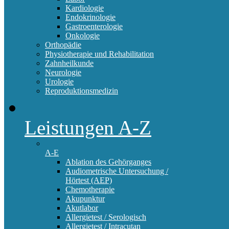
Kardiologie
Endokrinologie
Gastroenterologie
Onkologie
Orthopädie
Physiotherapie und Rehabilitation
Zahnheilkunde
Neurologie
Urologie
Reproduktionsmedizin
Leistungen A-Z
A-E
Ablation des Gehörganges
Audiometrische Untersuchung /
Hörtest (AEP)
Chemotherapie
Akupunktur
Akutlabor
Allergietest / Serologisch
Allergietest / Intracutan