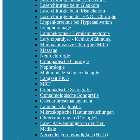
Laserchirurgie beim Glaukom
Laserchirurgie beim Irismelanom
Laserchirurgie in der HNO - Chirurgie
Lippenkorrektur bei Hypersalivation
Lymphdrainage
Laminektomie / Hemilaminektomie
Larynxparalyse - Kehlkopflähmung
Minimal invasive Chirurgie (MIC)
Massage
Neurochirurgie
Orthopädische Chirurgie
Nephrologie
Multimodale Schmerztherapie
Langzeit EKG
MRT
Orthopädische Sonografie
Ophtalmologische Sonografie
Osteoarthrosemanagement
Lahmheitsdiagnostik
Mikroskopische Hautuntersuchungen
Ohrerkrankungen (Otologie)
Laser-Anwendungen in der Tier-
Medizin
Nervenleitgeschwindigkeit (NLG)