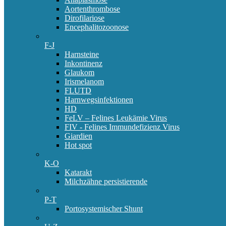
Aortenthrombose
Dirofilariose
Encephalitozoonose
F-J
Harnsteine
Inkontinenz
Glaukom
Irismelanom
FLUTD
Harnwegsinfektionen
HD
FeLV – Felines Leukämie Virus
FIV - Felines Immundefizienz Virus
Giardien
Hot spot
K-O
Katarakt
Milchzähne persistierende
P-T
Portosystemischer Shunt