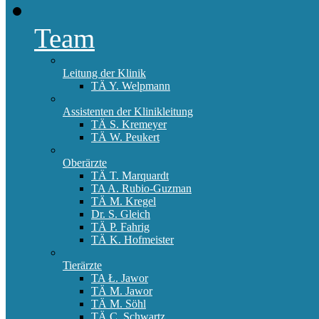
Team
Leitung der Klinik
TÄ Y. Welpmann
Assistenten der Klinikleitung
TÄ S. Kremeyer
TÄ W. Peukert
Oberärzte
TÄ T. Marquardt
TA A. Rubio-Guzman
TÄ M. Kregel
Dr. S. Gleich
TÄ P. Fahrig
TÄ K. Hofmeister
Tierärzte
TA Ł. Jawor
TÄ M. Jawor
TÄ M. Söhl
TÄ C. Schwartz