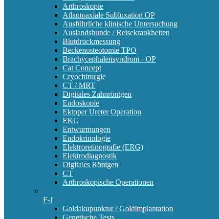
Arthroskopie
Atlantoaxiale Subluxation OP
Ausführliche klinische Untersuchung
Auslandshunde / Reisekrankheiten
Blutdruckmessung
Beckenosteotomie TPO
Brachycephalensyndrom - OP
Cat Concept
Cryochirurgie
CT / MRT
Digitales Zahnröntgen
Endoskopie
Ektoper Ureter Operation
EKG
Entwurmungen
Endokrinologie
Elektroretinografie (ERG)
Elektrodiagnostik
Digitales Röntgen
CT
Arthroskopische Operationen
F-J
Goldakupunktur / Goldimplantation
Genetische Tests