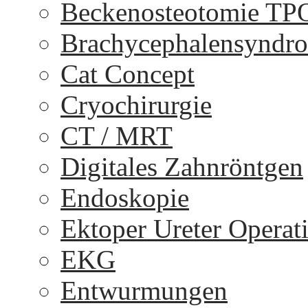
Beckenosteotomie TP
Brachycephalensyndr
Cat Concept
Cryochirurgie
CT / MRT
Digitales Zahnröntgen
Endoskopie
Ektoper Ureter Operat
EKG
Entwurmungen