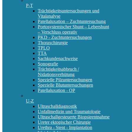
P-T
Trächtigkeitsuntersuchungen und
Vitalanalyse
Patellaluxation – Zuchtuntersuchung
Portosystemischer Shunt – Lebershunt
– Verschluss operativ
PKD - Zuchtuntersuchungen
Thoraxchirurgie
TPLO
TTA
Sachkundenachweise
Sonografie
Trächtigkeitsabbruch /
Nidationsverhütung
Spezielle Pilzuntersuchungen
Spezielle Blutuntersuchungen
Patellaluxation - OP
U-Z
Ultraschalldiagnostik
Unfallmedizin und Traumatologie
Ultraschallgesteuerte Biopsieentnahme
Ureter ektopischer Chirurgie
Urethra - Stent - Implantation