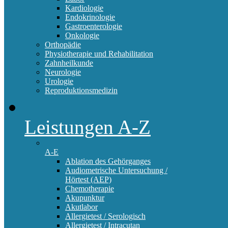
Kardiologie
Endokrinologie
Gastroenterologie
Onkologie
Orthopädie
Physiotherapie und Rehabilitation
Zahnheilkunde
Neurologie
Urologie
Reproduktionsmedizin
Leistungen A-Z
A-E
Ablation des Gehörganges
Audiometrische Untersuchung /
Hörtest (AEP)
Chemotherapie
Akupunktur
Akutlabor
Allergietest / Serologisch
Allergietest / Intracutan