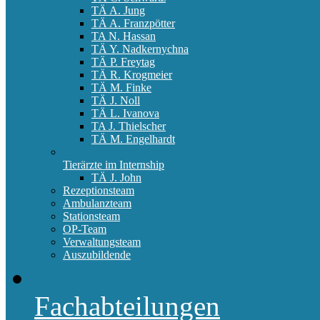
TÄ A. Jung
TÄ A. Franzpötter
TA N. Hassan
TÄ Y. Nadkernychna
TÄ P. Freytag
TÄ R. Krogmeier
TÄ M. Finke
TÄ J. Noll
TÄ L. Ivanova
TA J. Thielscher
TÄ M. Engelhardt
Tierärzte im Internship
TÄ J. John
Rezeptionsteam
Ambulanzteam
Stationsteam
OP-Team
Verwaltungsteam
Auszubildende
Fachabteilungen