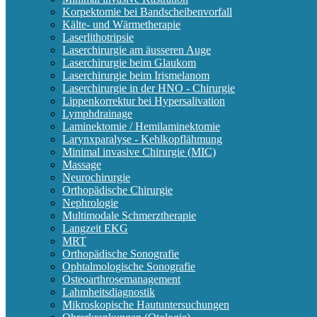
Korpektomie bei Bandscheibenvorfall
Kälte- und Wärmetherapie
Laserlithotripsie
Laserchirurgie am äusseren Auge
Laserchirurgie beim Glaukom
Laserchirurgie beim Irismelanom
Laserchirurgie in der HNO - Chirurgie
Lippenkorrektur bei Hypersalivation
Lymphdrainage
Laminektomie / Hemilaminektomie
Larynxparalyse - Kehlkopflähmung
Minimal invasive Chirurgie (MIC)
Massage
Neurochirurgie
Orthopädische Chirurgie
Nephrologie
Multimodale Schmerztherapie
Langzeit EKG
MRT
Orthopädische Sonografie
Ophtalmologische Sonografie
Osteoarthrosemanagement
Lahmheitsdiagnostik
Mikroskopische Hautuntersuchungen