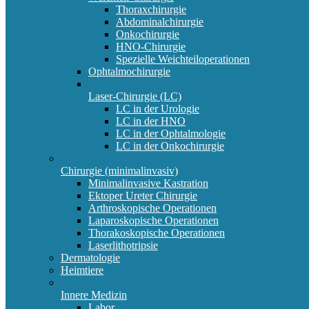
Thoraxchirurgie
Abdominalchirurgie
Onkochirurgie
HNO-Chirurgie
Spezielle Weichteiloperationen
Ophtalmochirurgie
Laser-Chirurgie (LC)
LC in der Urologie
LC in der HNO
LC in der Ophtalmologie
LC in der Onkochirurgie
Chirurgie (minimalinvasiv)
Minimalinvasive Kastration
Ektoper Ureter Chirurgie
Arthroskopische Operationen
Laparoskopische Operationen
Thorakoskopische Operationen
Laserlithotripsie
Dermatologie
Heimtiere
Innere Medizin
Labor