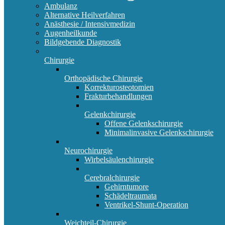
Ambulanz
Alternative Heilverfahren
Anästhesie / Intensivmedizin
Augenheilkunde
Bildgebende Diagnostik
Chirurgie
Orthopädische Chirurgie
Korrekturosteotomien
Frakturbehandlungen
Gelenkchirurgie
Offene Gelenkschirurgie
Minimalinvasive Gelenkschirurgie
Neurochirurgie
Wirbelsäulenchirurgie
Cerebralchirurgie
Gehirntumore
Schädeltraumata
Ventrikel-Shunt-Operation
Weichteil-Chirurgie