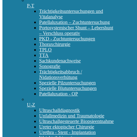
P-T
Trächtigkeitsuntersuchungen und
Vitalanalyse
Patellaluxation – Zuchtuntersuchung
Portosystemischer Shunt – Lebershunt
– Verschluss operativ
PKD - Zuchtuntersuchungen
Thoraxchirurgie
TPLO
TTA
Sachkundenachweise
Sonografie
Trächtigkeitsabbruch /
Nidationsverhütung
Spezielle Pilzuntersuchungen
Spezielle Blutuntersuchungen
Patellaluxation - OP
U-Z
Ultraschalldiagnostik
Unfallmedizin und Traumatologie
Ultraschallgesteuerte Biopsieentnahme
Ureter ektopischer Chirurgie
Urethra - Stent - Implantation