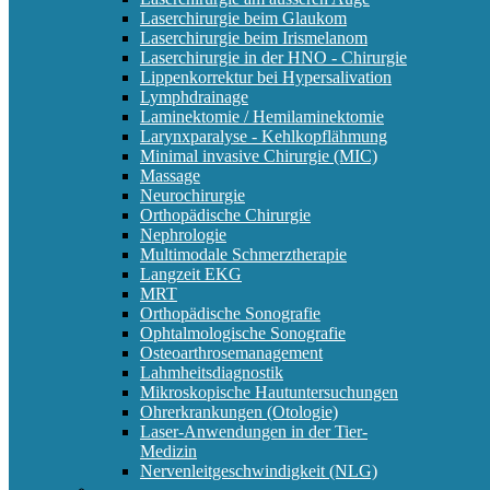
Laserchirurgie beim Glaukom
Laserchirurgie beim Irismelanom
Laserchirurgie in der HNO - Chirurgie
Lippenkorrektur bei Hypersalivation
Lymphdrainage
Laminektomie / Hemilaminektomie
Larynxparalyse - Kehlkopflähmung
Minimal invasive Chirurgie (MIC)
Massage
Neurochirurgie
Orthopädische Chirurgie
Nephrologie
Multimodale Schmerztherapie
Langzeit EKG
MRT
Orthopädische Sonografie
Ophtalmologische Sonografie
Osteoarthrosemanagement
Lahmheitsdiagnostik
Mikroskopische Hautuntersuchungen
Ohrerkrankungen (Otologie)
Laser-Anwendungen in der Tier-
Medizin
Nervenleitgeschwindigkeit (NLG)