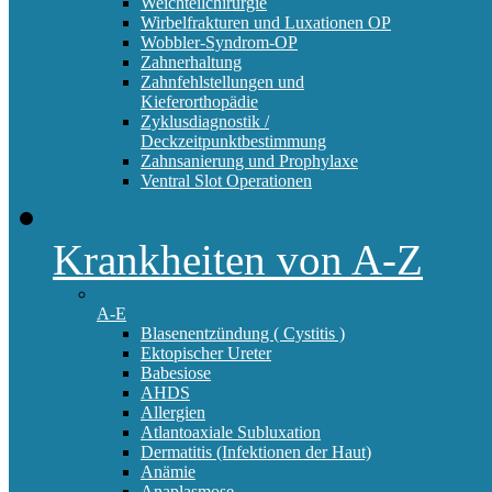
Weichteilchirurgie
Wirbelfrakturen und Luxationen OP
Wobbler-Syndrom-OP
Zahnerhaltung
Zahnfehlstellungen und
Kieferorthopädie
Zyklusdiagnostik /
Deckzeitpunktbestimmung
Zahnsanierung und Prophylaxe
Ventral Slot Operationen
Krankheiten von A-Z
A-E
Blasenentzündung ( Cystitis )
Ektopischer Ureter
Babesiose
AHDS
Allergien
Atlantoaxiale Subluxation
Dermatitis (Infektionen der Haut)
Anämie
Anaplasmose