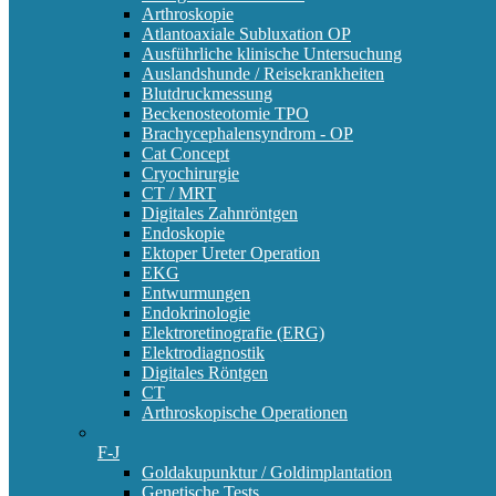
Arthroskopie
Atlantoaxiale Subluxation OP
Ausführliche klinische Untersuchung
Auslandshunde / Reisekrankheiten
Blutdruckmessung
Beckenosteotomie TPO
Brachycephalensyndrom - OP
Cat Concept
Cryochirurgie
CT / MRT
Digitales Zahnröntgen
Endoskopie
Ektoper Ureter Operation
EKG
Entwurmungen
Endokrinologie
Elektroretinografie (ERG)
Elektrodiagnostik
Digitales Röntgen
CT
Arthroskopische Operationen
F-J
Goldakupunktur / Goldimplantation
Genetische Tests