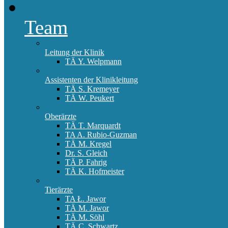
Team
Leitung der Klinik
TÄ Y. Welpmann
Assistenten der Klinikleitung
TÄ S. Kremeyer
TÄ W. Peukert
Oberärzte
TÄ T. Marquardt
TA A. Rubio-Guzman
TÄ M. Kregel
Dr. S. Gleich
TÄ P. Fahrig
TÄ K. Hofmeister
Tierärzte
TA Ł. Jawor
TÄ M. Jawor
TÄ M. Söhl
TÄ C. Schwartz