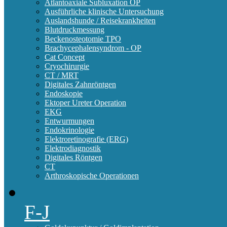
Atlantoaxiale Subluxation OP
Ausführliche klinische Untersuchung
Auslandshunde / Reisekrankheiten
Blutdruckmessung
Beckenosteotomie TPO
Brachycephalensyndrom - OP
Cat Concept
Cryochirurgie
CT / MRT
Digitales Zahnröntgen
Endoskopie
Ektoper Ureter Operation
EKG
Entwurmungen
Endokrinologie
Elektroretinografie (ERG)
Elektrodiagnostik
Digitales Röntgen
CT
Arthroskopische Operationen
F-J