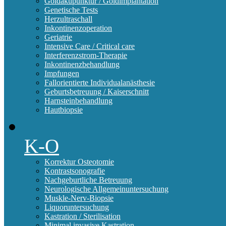
Goldakupunktur / Goldimplantation
Genetische Tests
Herzultraschall
Inkontinenzoperation
Geriatrie
Intensive Care / Critical care
Interferenzstrom-Therapie
Inkontinenzbehandlung
Impfungen
Fallorientierte Individualanästhesie
Geburtsbetreuung / Kaiserschnitt
Harnsteinbehandlung
Hautbiopsie
K-O
Korrektur Osteotomie
Kontrastsonografie
Nachgeburtliche Betreuung
Neurologische Allgemeinuntersuchung
Muskle-Nerv-Biopsie
Liquoruntersuchung
Kastration / Sterilisation
Minimal invasive Kastration