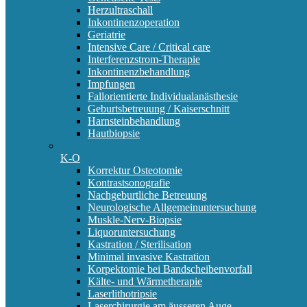
Herzultraschall
Inkontinenzoperation
Geriatrie
Intensive Care / Critical care
Interferenzstrom-Therapie
Inkontinenzbehandlung
Impfungen
Fallorientierte Individualanästhesie
Geburtsbetreuung / Kaiserschnitt
Harnsteinbehandlung
Hautbiopsie
K-O
Korrektur Osteotomie
Kontrastsonografie
Nachgeburtliche Betreuung
Neurologische Allgemeinuntersuchung
Muskle-Nerv-Biopsie
Liquoruntersuchung
Kastration / Sterilisation
Minimal invasive Kastration
Korpektomie bei Bandscheibenvorfall
Kälte- und Wärmetherapie
Laserlithotripsie
Laserchirurgie am äusseren Auge