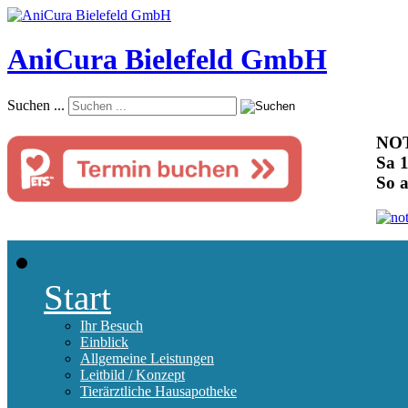
AniCura Bielefeld GmbH
Suchen ...
NOT
Sa 1
So 
Start
Ihr Besuch
Einblick
Allgemeine Leistungen
Leitbild / Konzept
Tierärztliche Hausapotheke