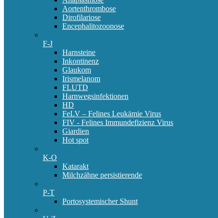
Aortenthrombose
Dirofilariose
Encephalitozoonose
F-J
Harnsteine
Inkontinenz
Glaukom
Irismelanom
FLUTD
Harnwegsinfektionen
HD
FeLV – Felines Leukämie Virus
FIV - Felines Immundefizienz Virus
Giardien
Hot spot
K-O
Katarakt
Milchzähne persistierende
P-T
Portosystemischer Shunt