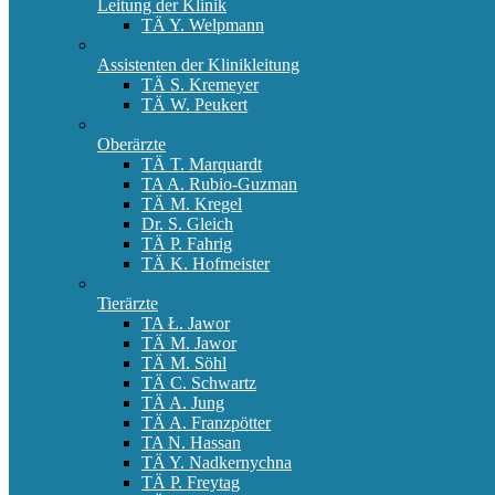
Leitung der Klinik
TÄ Y. Welpmann
Assistenten der Klinikleitung
TÄ S. Kremeyer
TÄ W. Peukert
Oberärzte
TÄ T. Marquardt
TA A. Rubio-Guzman
TÄ M. Kregel
Dr. S. Gleich
TÄ P. Fahrig
TÄ K. Hofmeister
Tierärzte
TA Ł. Jawor
TÄ M. Jawor
TÄ M. Söhl
TÄ C. Schwartz
TÄ A. Jung
TÄ A. Franzpötter
TA N. Hassan
TÄ Y. Nadkernychna
TÄ P. Freytag