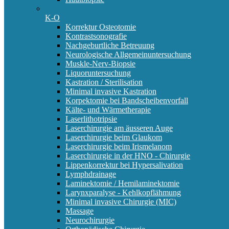
K-O
Korrektur Osteotomie
Kontrastsonografie
Nachgeburtliche Betreuung
Neurologische Allgemeinuntersuchung
Muskle-Nerv-Biopsie
Liquoruntersuchung
Kastration / Sterilisation
Minimal invasive Kastration
Korpektomie bei Bandscheibenvorfall
Kälte- und Wärmetherapie
Laserlithotripsie
Laserchirurgie am äusseren Auge
Laserchirurgie beim Glaukom
Laserchirurgie beim Irismelanom
Laserchirurgie in der HNO - Chirurgie
Lippenkorrektur bei Hypersalivation
Lymphdrainage
Laminektomie / Hemilaminektomie
Larynxparalyse - Kehlkopflähmung
Minimal invasive Chirurgie (MIC)
Massage
Neurochirurgie