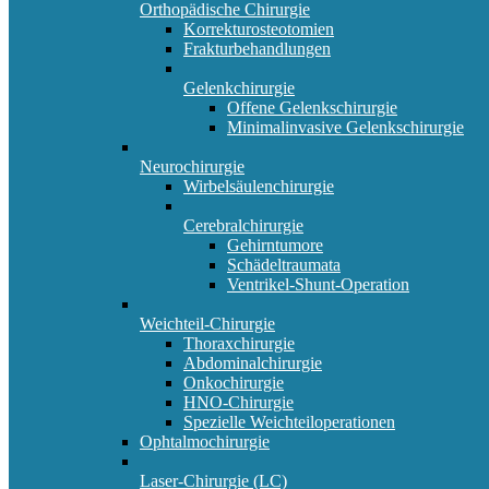
Orthopädische Chirurgie
Korrekturosteotomien
Frakturbehandlungen
Gelenkchirurgie
Offene Gelenkschirurgie
Minimalinvasive Gelenkschirurgie
Neurochirurgie
Wirbelsäulenchirurgie
Cerebralchirurgie
Gehirntumore
Schädeltraumata
Ventrikel-Shunt-Operation
Weichteil-Chirurgie
Thoraxchirurgie
Abdominalchirurgie
Onkochirurgie
HNO-Chirurgie
Spezielle Weichteiloperationen
Ophtalmochirurgie
Laser-Chirurgie (LC)