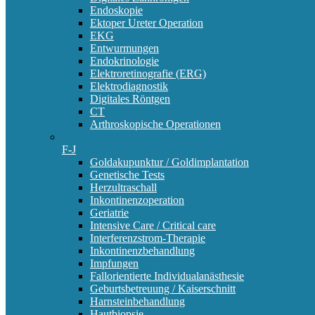
Endoskopie
Ektoper Ureter Operation
EKG
Entwurmungen
Endokrinologie
Elektroretinografie (ERG)
Elektrodiagnostik
Digitales Röntgen
CT
Arthroskopische Operationen
F-J
Goldakupunktur / Goldimplantation
Genetische Tests
Herzultraschall
Inkontinenzoperation
Geriatrie
Intensive Care / Critical care
Interferenzstrom-Therapie
Inkontinenzbehandlung
Impfungen
Fallorientierte Individualanästhesie
Geburtsbetreuung / Kaiserschnitt
Harnsteinbehandlung
Hautbiopsie