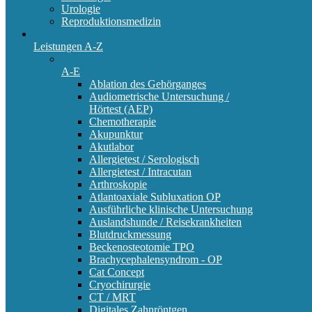
Urologie
Reproduktionsmedizin
Leistungen A-Z
A-E
Ablation des Gehörganges
Audiometrische Untersuchung /
Hörtest (AEP)
Chemotherapie
Akupunktur
Akutlabor
Allergietest / Serologisch
Allergietest / Intracutan
Arthroskopie
Atlantoaxiale Subluxation OP
Ausführliche klinische Untersuchung
Auslandshunde / Reisekrankheiten
Blutdruckmessung
Beckenosteotomie TPO
Brachycephalensyndrom - OP
Cat Concept
Cryochirurgie
CT / MRT
Digitales Zahnröntgen