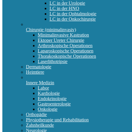
LC in der Urologie
LC in der HNO
LC in der Ophtalmologie
LC in der Onkochirurgie
Chirurgie (minimalinvasiv)
Minimalinvasive Kastration
Ektoper Ureter Chirurgie
Arthroskopische Operationen
Laparoskopische Operationen
Thorakoskopische Operationen
Laserlithotripsie
Dermatologie
Heimtiere
Innere Medizin
Labor
Kardiologie
Endokrinologie
Gastroenterologie
Onkologie
Orthopädie
Physiotherapie und Rehabilitation
Zahnheilkunde
Neurologie