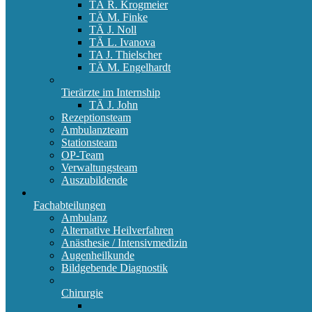
TÄ R. Krogmeier
TÄ M. Finke
TÄ J. Noll
TÄ L. Ivanova
TA J. Thielscher
TÄ M. Engelhardt
Tierärzte im Internship
TÄ J. John
Rezeptionsteam
Ambulanzteam
Stationsteam
OP-Team
Verwaltungsteam
Auszubildende
Fachabteilungen
Ambulanz
Alternative Heilverfahren
Anästhesie / Intensivmedizin
Augenheilkunde
Bildgebende Diagnostik
Chirurgie