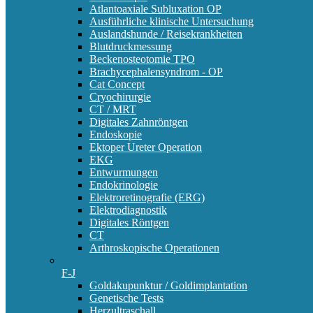
Atlantoaxiale Subluxation OP
Ausführliche klinische Untersuchung
Auslandshunde / Reisekrankheiten
Blutdruckmessung
Beckenosteotomie TPO
Brachycephalensyndrom - OP
Cat Concept
Cryochirurgie
CT / MRT
Digitales Zahnröntgen
Endoskopie
Ektoper Ureter Operation
EKG
Entwurmungen
Endokrinologie
Elektroretinografie (ERG)
Elektrodiagnostik
Digitales Röntgen
CT
Arthroskopische Operationen
F-J
Goldakupunktur / Goldimplantation
Genetische Tests
Herzultraschall