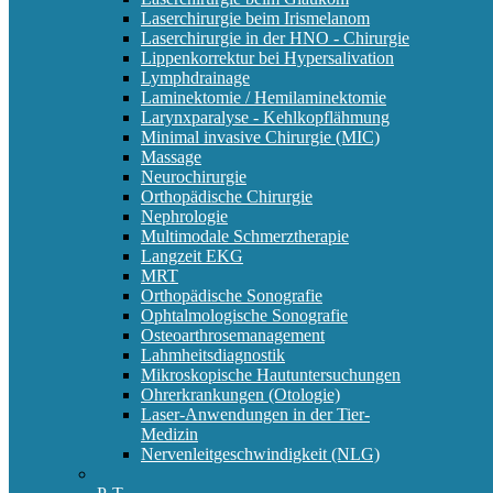
Laserchirurgie beim Irismelanom
Laserchirurgie in der HNO - Chirurgie
Lippenkorrektur bei Hypersalivation
Lymphdrainage
Laminektomie / Hemilaminektomie
Larynxparalyse - Kehlkopflähmung
Minimal invasive Chirurgie (MIC)
Massage
Neurochirurgie
Orthopädische Chirurgie
Nephrologie
Multimodale Schmerztherapie
Langzeit EKG
MRT
Orthopädische Sonografie
Ophtalmologische Sonografie
Osteoarthrosemanagement
Lahmheitsdiagnostik
Mikroskopische Hautuntersuchungen
Ohrerkrankungen (Otologie)
Laser-Anwendungen in der Tier-
Medizin
Nervenleitgeschwindigkeit (NLG)