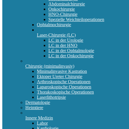
Abdominalchirurgie
Onkochirurgie
HNO-Chirurgie
Spezielle Weichteiloperationen
Ophtalmochirurgie
Laser-Chirurgie (LC)
LC in der Urologie
LC in der HNO
LC in der Ophtalmologie
LC in der Onkochirurgie
Chirurgie (minimalinvasiv)
Minimalinvasive Kastration
Ektoper Ureter Chirurgie
Arthroskopische Operationen
Laparoskopische Operationen
Thorakoskopische Operationen
Laserlithotripsie
Dermatologie
Heimtiere
Innere Medizin
Labor
Kardiologie