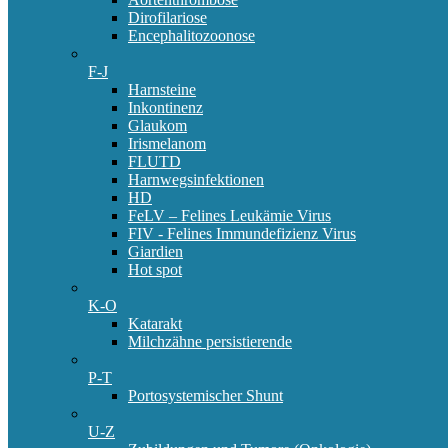
Dirofilariose
Encephalitozoonose
F-J
Harnsteine
Inkontinenz
Glaukom
Irismelanom
FLUTD
Harnwegsinfektionen
HD
FeLV – Felines Leukämie Virus
FIV - Felines Immundefizienz Virus
Giardien
Hot spot
K-O
Katarakt
Milchzähne persistierende
P-T
Portosystemischer Shunt
U-Z