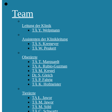
Team
Leitung der Klinik
TÄ Y. Welpmann
Assistenten der Klinikleitung
TÄ S. Kremeyer
TÄ W. Peukert
Oberärzte
TÄ T. Marquardt
TA A. Rubio-Guzman
TÄ M. Kregel
Dr. S. Gleich
TÄ P. Fahrig
TÄ K. Hofmeister
Tierärzte
TA Ł. Jawor
TÄ M. Jawor
TÄ M. Söhl
TÄ C. Schwartz