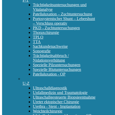
P-T
Trächtigkeitsuntersuchungen und
Vitalanalyse
Patellaluxation – Zuchtuntersuchung
Portosystemischer Shunt – Lebershunt
– Verschluss operativ
PKD - Zuchtuntersuchungen
Thoraxchirurgie
TPLO
TTA
Sachkundenachweise
Sonografie
Trächtigkeitsabbruch /
Nidationsverhütung
Spezielle Pilzuntersuchungen
Spezielle Blutuntersuchungen
Patellaluxation - OP
U-Z
Ultraschalldiagnostik
Unfallmedizin und Traumatologie
Ultraschallgesteuerte Biopsieentnahme
Ureter ektopischer Chirurgie
Urethra - Stent - Implantation
Weichteilchirurgie