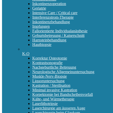
Inkontinenzoperation
Geriatrie
Intensive Care / Critical care
Interferenzstrom-Therapie
Inkontinenzbehandlung
Impfungen
Fallorientierte Individualanästhesie
Geburtsbetreuung / Kaiserschnitt
Harnsteinbehandlung
Hautbiopsie
K-O
Korrektur Osteotomie
Kontrastsonografie
Nachgeburtliche Betreuung
Neurologische Allgemeinuntersuchung
Muskle-Nerv-Biopsie
Liquoruntersuchung
Kastration / Sterilisation
Minimal invasive Kastration
Korpektomie bei Bandscheibenvorfall
Kälte- und Wärmetherapie
Laserlithotripsie
Laserchirurgie am äusseren Auge
Laserchirurgie beim Glaukom