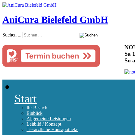
AniCura Bielefeld GmbH
Suchen ...
NOT
Sa 1
So 
Start
Ihr Besuch
Einblick
Allgemeine Leistungen
Leitbild / Konzept
Tierärztliche Hausapotheke