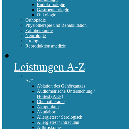
Endokrinologie
Gastroenterologie
Onkologie
Orthopädie
Physiotherapie und Rehabilitation
Zahnheilkunde
Neurologie
Urologie
Reproduktionsmedizin
Leistungen A-Z
A-E
Ablation des Gehörganges
Audiometrische Untersuchung /
Hörtest (AEP)
Chemotherapie
Akupunktur
Akutlabor
Allergietest / Serologisch
Allergietest / Intracutan
Arthroskopie