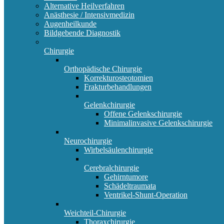
Alternative Heilverfahren
Anästhesie / Intensivmedizin
Augenheilkunde
Bildgebende Diagnostik
Chirurgie
Orthopädische Chirurgie
Korrekturosteotomien
Frakturbehandlungen
Gelenkchirurgie
Offene Gelenkschirurgie
Minimalinvasive Gelenkschirurgie
Neurochirurgie
Wirbelsäulenchirurgie
Cerebralchirurgie
Gehirntumore
Schädeltraumata
Ventrikel-Shunt-Operation
Weichteil-Chirurgie
Thoraxchirurgie