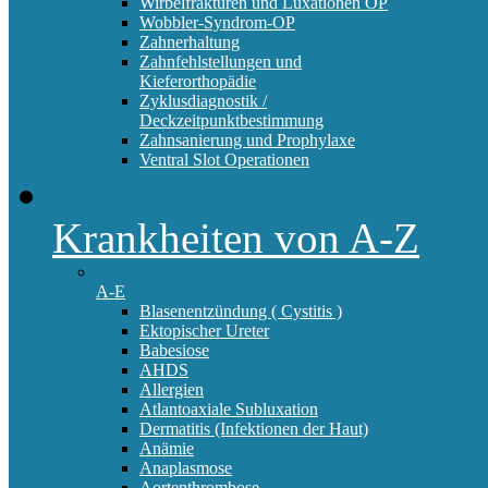
Wirbelfrakturen und Luxationen OP
Wobbler-Syndrom-OP
Zahnerhaltung
Zahnfehlstellungen und
Kieferorthopädie
Zyklusdiagnostik /
Deckzeitpunktbestimmung
Zahnsanierung und Prophylaxe
Ventral Slot Operationen
Krankheiten von A-Z
A-E
Blasenentzündung ( Cystitis )
Ektopischer Ureter
Babesiose
AHDS
Allergien
Atlantoaxiale Subluxation
Dermatitis (Infektionen der Haut)
Anämie
Anaplasmose
Aortenthrombose