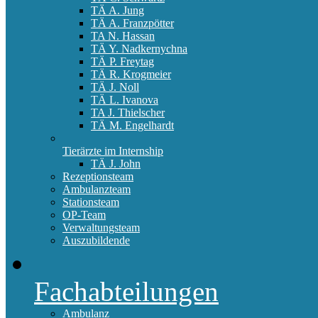
TÄ A. Jung
TÄ A. Franzpötter
TA N. Hassan
TÄ Y. Nadkernychna
TÄ P. Freytag
TÄ R. Krogmeier
TÄ J. Noll
TÄ L. Ivanova
TA J. Thielscher
TÄ M. Engelhardt
Tierärzte im Internship
TÄ J. John
Rezeptionsteam
Ambulanzteam
Stationsteam
OP-Team
Verwaltungsteam
Auszubildende
Fachabteilungen
Ambulanz