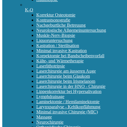
K-O
Korrektur Osteotomie
Kontrastsonografie
Nachgeburtliche Betreuung
Neurologische Allgemeinuntersuchung
Muskle-Nerv-Biopsie
Liquoruntersuchung
Kastration / Sterilisation
Minimal invasive Kastration
Korpektomie bei Bandscheibenvorfall
Kälte- und Wärmetherapie
Laserlithotripsie
Laserchirurgie am äusseren Auge
Laserchirurgie beim Glaukom
Laserchirurgie beim Irismelanom
Laserchirurgie in der HNO - Chirurgie
Lippenkorrektur bei Hypersalivation
Lymphdrainage
Laminektomie / Hemilaminektomie
Larynxparalyse - Kehlkopflähmung
Minimal invasive Chirurgie (MIC)
Massage
Neurochirurgie