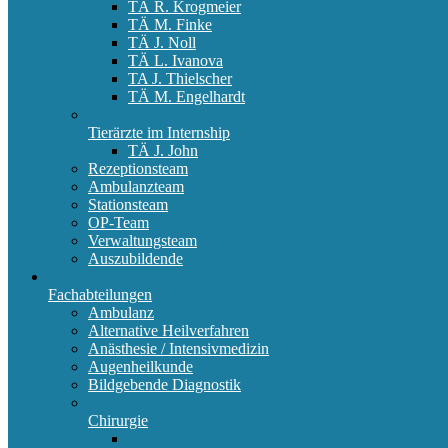
TÄ R. Krogmeier
TÄ M. Finke
TÄ J. Noll
TÄ L. Ivanova
TA J. Thielscher
TÄ M. Engelhardt
Tierärzte im Internship
TÄ J. John
Rezeptionsteam
Ambulanzteam
Stationsteam
OP-Team
Verwaltungsteam
Auszubildende
Fachabteilungen
Ambulanz
Alternative Heilverfahren
Anästhesie / Intensivmedizin
Augenheilkunde
Bildgebende Diagnostik
Chirurgie