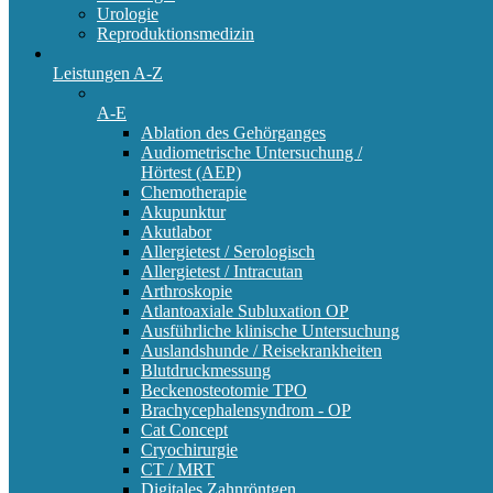
Urologie
Reproduktionsmedizin
Leistungen A-Z
A-E
Ablation des Gehörganges
Audiometrische Untersuchung /
Hörtest (AEP)
Chemotherapie
Akupunktur
Akutlabor
Allergietest / Serologisch
Allergietest / Intracutan
Arthroskopie
Atlantoaxiale Subluxation OP
Ausführliche klinische Untersuchung
Auslandshunde / Reisekrankheiten
Blutdruckmessung
Beckenosteotomie TPO
Brachycephalensyndrom - OP
Cat Concept
Cryochirurgie
CT / MRT
Digitales Zahnröntgen