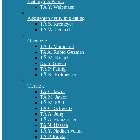
Leitung der Klinik
TÄ Y. Welpmann
Assistenten der Klinikleitung
TÄ S. Kremeyer
TÄ W. Peukert
Oberärzte
TÄ T. Marquardt
TA A. Rubio-Guzman
TÄ M. Kregel
Dr. S. Gleich
TÄ P. Fahrig
TÄ K. Hofmeister
Tierärzte
TA Ł. Jawor
TÄ M. Jawor
TÄ M. Söhl
TÄ C. Schwartz
TÄ A. Jung
TÄ A. Franzpötter
TA N. Hassan
TÄ Y. Nadkernychna
TÄ P. Freytag