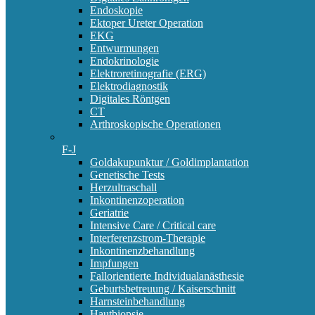
Endoskopie
Ektoper Ureter Operation
EKG
Entwurmungen
Endokrinologie
Elektroretinografie (ERG)
Elektrodiagnostik
Digitales Röntgen
CT
Arthroskopische Operationen
F-J
Goldakupunktur / Goldimplantation
Genetische Tests
Herzultraschall
Inkontinenzoperation
Geriatrie
Intensive Care / Critical care
Interferenzstrom-Therapie
Inkontinenzbehandlung
Impfungen
Fallorientierte Individualanästhesie
Geburtsbetreuung / Kaiserschnitt
Harnsteinbehandlung
Hautbiopsie