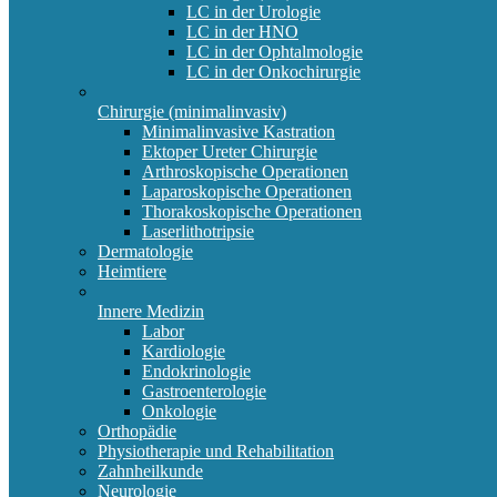
LC in der Urologie
LC in der HNO
LC in der Ophtalmologie
LC in der Onkochirurgie
Chirurgie (minimalinvasiv)
Minimalinvasive Kastration
Ektoper Ureter Chirurgie
Arthroskopische Operationen
Laparoskopische Operationen
Thorakoskopische Operationen
Laserlithotripsie
Dermatologie
Heimtiere
Innere Medizin
Labor
Kardiologie
Endokrinologie
Gastroenterologie
Onkologie
Orthopädie
Physiotherapie und Rehabilitation
Zahnheilkunde
Neurologie