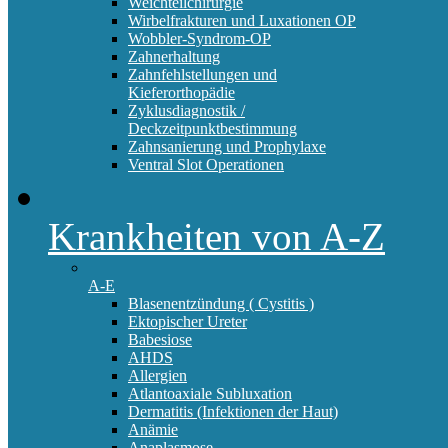
Weichteilchirurgie
Wirbelfrakturen und Luxationen OP
Wobbler-Syndrom-OP
Zahnerhaltung
Zahnfehlstellungen und
Kieferorthopädie
Zyklusdiagnostik /
Deckzeitpunktbestimmung
Zahnsanierung und Prophylaxe
Ventral Slot Operationen
Krankheiten von A-Z
A-E
Blasenentzündung ( Cystitis )
Ektopischer Ureter
Babesiose
AHDS
Allergien
Atlantoaxiale Subluxation
Dermatitis (Infektionen der Haut)
Anämie
Anaplasmose