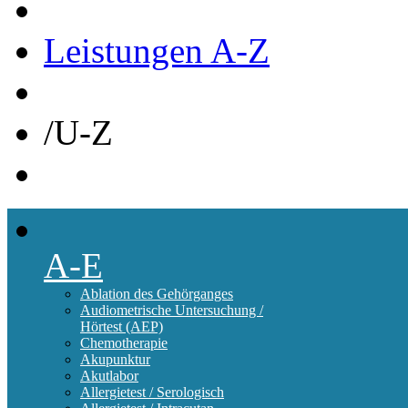
Leistungen A-Z
/
U-Z
A-E
Ablation des Gehörganges
Audiometrische Untersuchung /
Hörtest (AEP)
Chemotherapie
Akupunktur
Akutlabor
Allergietest / Serologisch