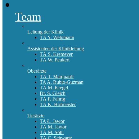
Team
Leitung der Klinik
TÄ Y. Welpmann
Assistenten der Klinikleitung
TÄ S. Kremeyer
TÄ W. Peukert
Oberärzte
TÄ T. Marquardt
TA A. Rubio-Guzman
TÄ M. Kregel
Dr. S. Gleich
TÄ P. Fahrig
TÄ K. Hofmeister
Tierärzte
TA Ł. Jawor
TÄ M. Jawor
TÄ M. Söhl
TÄ C. Schwartz