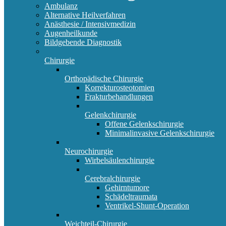
Ambulanz
Alternative Heilverfahren
Anästhesie / Intensivmedizin
Augenheilkunde
Bildgebende Diagnostik
Chirurgie
Orthopädische Chirurgie
Korrekturosteotomien
Frakturbehandlungen
Gelenkchirurgie
Offene Gelenkschirurgie
Minimalinvasive Gelenkschirurgie
Neurochirurgie
Wirbelsäulenchirurgie
Cerebralchirurgie
Gehirntumore
Schädeltraumata
Ventrikel-Shunt-Operation
Weichteil-Chirurgie