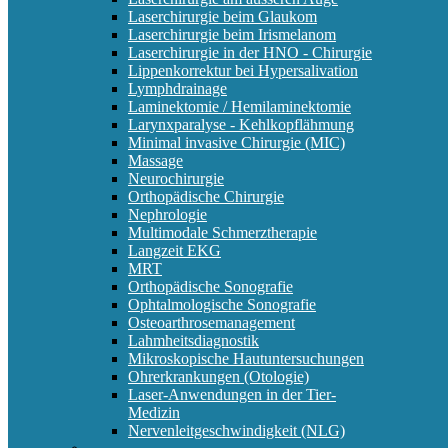
Laserchirurgie beim Glaukom
Laserchirurgie beim Irismelanom
Laserchirurgie in der HNO - Chirurgie
Lippenkorrektur bei Hypersalivation
Lymphdrainage
Laminektomie / Hemilaminektomie
Larynxparalyse - Kehlkopflähmung
Minimal invasive Chirurgie (MIC)
Massage
Neurochirurgie
Orthopädische Chirurgie
Nephrologie
Multimodale Schmerztherapie
Langzeit EKG
MRT
Orthopädische Sonografie
Ophtalmologische Sonografie
Osteoarthrosemanagement
Lahmheitsdiagnostik
Mikroskopische Hautuntersuchungen
Ohrerkrankungen (Otologie)
Laser-Anwendungen in der Tier-
Medizin
Nervenleitgeschwindigkeit (NLG)