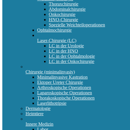
Thoraxchirurgie
Abdominalchirurgie
Onkochirurgie
HNO-Chirurgie
Spezielle Weichteiloperationen
Ophtalmochirurgie
Laser-Chirurgie (LC)
LC in der Urologie
LC in der HNO
LC in der Ophtalmologie
LC in der Onkochirurgie
Chirurgie (minimalinvasiv)
Minimalinvasive Kastration
Ektoper Ureter Chirurgie
Arthroskopische Operationen
Laparoskopische Operationen
Thorakoskopische Operationen
Laserlithotripsie
Dermatologie
Heimtiere
Innere Medizin
Labor