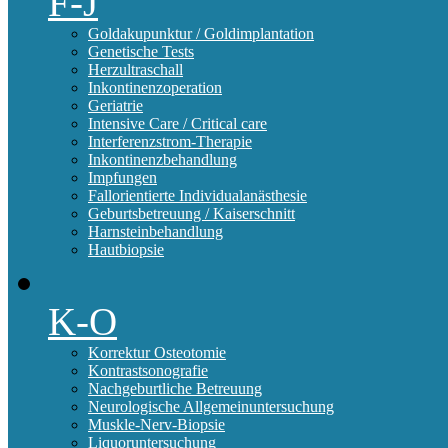
F-J
Goldakupunktur / Goldimplantation
Genetische Tests
Herzultraschall
Inkontinenzoperation
Geriatrie
Intensive Care / Critical care
Interferenzstrom-Therapie
Inkontinenzbehandlung
Impfungen
Fallorientierte Individualanästhesie
Geburtsbetreuung / Kaiserschnitt
Harnsteinbehandlung
Hautbiopsie
K-O
Korrektur Osteotomie
Kontrastsonografie
Nachgeburtliche Betreuung
Neurologische Allgemeinuntersuchung
Muskle-Nerv-Biopsie
Liquoruntersuchung