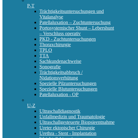
P-T
Trächtigkeitsuntersuchungen und
Vitalanalyse
Patellaluxation – Zuchtuntersuchung
Portosystemischer Shunt – Lebershunt
– Verschluss operativ
PKD - Zuchtuntersuchungen
Thoraxchirurgie
TPLO
TTA
Sachkundenachweise
Sonografie
Trächtigkeitsabbruch /
Nidationsverhütung
Spezielle Pilzuntersuchungen
Spezielle Blutuntersuchungen
Patellaluxation - OP
U-Z
Ultraschalldiagnostik
Unfallmedizin und Traumatologie
Ultraschallgesteuerte Biopsieentnahme
Ureter ektopischer Chirurgie
Urethra - Stent - Implantation