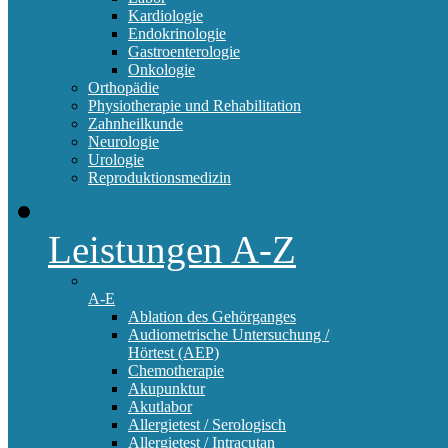
Kardiologie
Endokrinologie
Gastroenterologie
Onkologie
Orthopädie
Physiotherapie und Rehabilitation
Zahnheilkunde
Neurologie
Urologie
Reproduktionsmedizin
Leistungen A-Z
A-E
Ablation des Gehörganges
Audiometrische Untersuchung /
Hörtest (AEP)
Chemotherapie
Akupunktur
Akutlabor
Allergietest / Serologisch
Allergietest / Intracutan