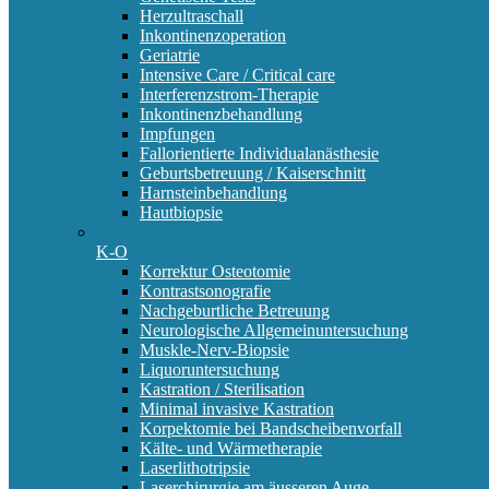
Herzultraschall
Inkontinenzoperation
Geriatrie
Intensive Care / Critical care
Interferenzstrom-Therapie
Inkontinenzbehandlung
Impfungen
Fallorientierte Individualanästhesie
Geburtsbetreuung / Kaiserschnitt
Harnsteinbehandlung
Hautbiopsie
K-O
Korrektur Osteotomie
Kontrastsonografie
Nachgeburtliche Betreuung
Neurologische Allgemeinuntersuchung
Muskle-Nerv-Biopsie
Liquoruntersuchung
Kastration / Sterilisation
Minimal invasive Kastration
Korpektomie bei Bandscheibenvorfall
Kälte- und Wärmetherapie
Laserlithotripsie
Laserchirurgie am äusseren Auge