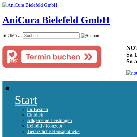
AniCura Bielefeld GmbH
Suchen ...
NOT
Sa 1
So 
Start
Ihr Besuch
Einblick
Allgemeine Leistungen
Leitbild / Konzept
Tierärztliche Hausapotheke