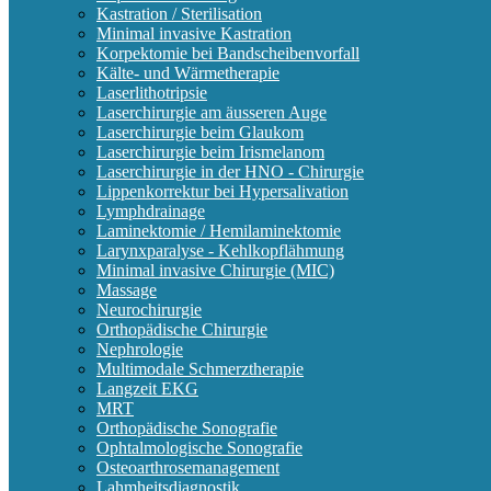
Kastration / Sterilisation
Minimal invasive Kastration
Korpektomie bei Bandscheibenvorfall
Kälte- und Wärmetherapie
Laserlithotripsie
Laserchirurgie am äusseren Auge
Laserchirurgie beim Glaukom
Laserchirurgie beim Irismelanom
Laserchirurgie in der HNO - Chirurgie
Lippenkorrektur bei Hypersalivation
Lymphdrainage
Laminektomie / Hemilaminektomie
Larynxparalyse - Kehlkopflähmung
Minimal invasive Chirurgie (MIC)
Massage
Neurochirurgie
Orthopädische Chirurgie
Nephrologie
Multimodale Schmerztherapie
Langzeit EKG
MRT
Orthopädische Sonografie
Ophtalmologische Sonografie
Osteoarthrosemanagement
Lahmheitsdiagnostik