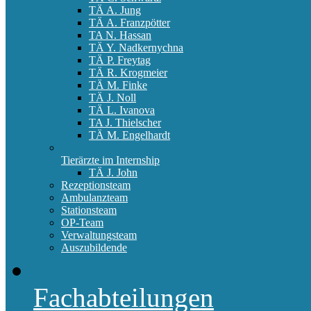
TÄ A. Jung
TÄ A. Franzpötter
TA N. Hassan
TÄ Y. Nadkernychna
TÄ P. Freytag
TÄ R. Krogmeier
TÄ M. Finke
TÄ J. Noll
TÄ L. Ivanova
TA J. Thielscher
TÄ M. Engelhardt
Tierärzte im Internship
TÄ J. John
Rezeptionsteam
Ambulanzteam
Stationsteam
OP-Team
Verwaltungsteam
Auszubildende
Fachabteilungen