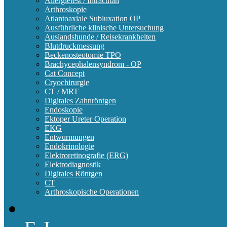
Allergietest / Intracutan
Arthroskopie
Atlantoaxiale Subluxation OP
Ausführliche klinische Untersuchung
Auslandshunde / Reisekrankheiten
Blutdruckmessung
Beckenosteotomie TPO
Brachycephalensyndrom - OP
Cat Concept
Cryochirurgie
CT / MRT
Digitales Zahnröntgen
Endoskopie
Ektoper Ureter Operation
EKG
Entwurmungen
Endokrinologie
Elektroretinografie (ERG)
Elektrodiagnostik
Digitales Röntgen
CT
Arthroskopische Operationen