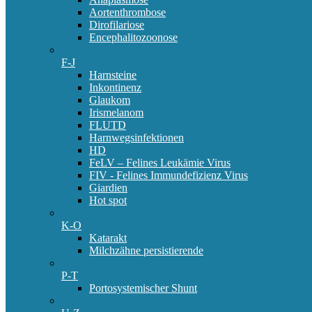
Aortenthrombose
Dirofilariose
Encephalitozoonose
F-J
Harnsteine
Inkontinenz
Glaukom
Irismelanom
FLUTD
Harnwegsinfektionen
HD
FeLV – Felines Leukämie Virus
FIV - Felines Immundefizienz Virus
Giardien
Hot spot
K-O
Katarakt
Milchzähne persistierende
P-T
Portosystemischer Shunt