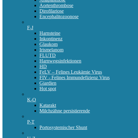
Aortenthrombose
Dirofilariose
Encephalitozoonose
F-J
Harnsteine
Inkontinenz
Glaukom
Irismelanom
FLUTD
Harnwegsinfektionen
HD
FeLV – Felines Leukämie Virus
FIV - Felines Immundefizienz Virus
Giardien
Hot spot
K-O
Katarakt
Milchzähne persistierende
P-T
Portosystemischer Shunt