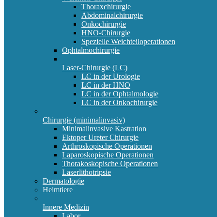
Thoraxchirurgie
Abdominalchirurgie
Onkochirurgie
HNO-Chirurgie
Spezielle Weichteiloperationen
Ophtalmochirurgie
Laser-Chirurgie (LC)
LC in der Urologie
LC in der HNO
LC in der Ophtalmologie
LC in der Onkochirurgie
Chirurgie (minimalinvasiv)
Minimalinvasive Kastration
Ektoper Ureter Chirurgie
Arthroskopische Operationen
Laparoskopische Operationen
Thorakoskopische Operationen
Laserlithotripsie
Dermatologie
Heimtiere
Innere Medizin
Labor