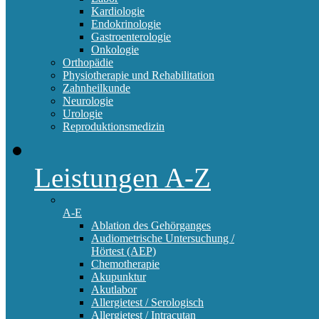
Kardiologie
Endokrinologie
Gastroenterologie
Onkologie
Orthopädie
Physiotherapie und Rehabilitation
Zahnheilkunde
Neurologie
Urologie
Reproduktionsmedizin
Leistungen A-Z
A-E
Ablation des Gehörganges
Audiometrische Untersuchung /
Hörtest (AEP)
Chemotherapie
Akupunktur
Akutlabor
Allergietest / Serologisch
Allergietest / Intracutan