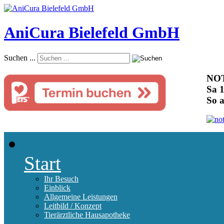
AniCura Bielefeld GmbH
Suchen ...
NOT
Sa 1
So 
Start
Ihr Besuch
Einblick
Allgemeine Leistungen
Leitbild / Konzept
Tierärztliche Hausapotheke