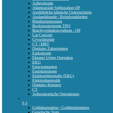
Arthroskopie
Atlantoaxiale Subluxation OP
Ausführliche klinische Untersuchung
Auslandshunde / Reisekrankheiten
Blutdruckmessung
Beckenosteotomie TPO
Brachycephalensyndrom - OP
Cat Concept
Cryochirurgie
CT / MRT
Digitales Zahnröntgen
Endoskopie
Ektoper Ureter Operation
EKG
Entwurmungen
Endokrinologie
Elektroretinografie (ERG)
Elektrodiagnostik
Digitales Röntgen
CT
Arthroskopische Operationen
F-J
Goldakupunktur / Goldimplantation
Genetische Tests