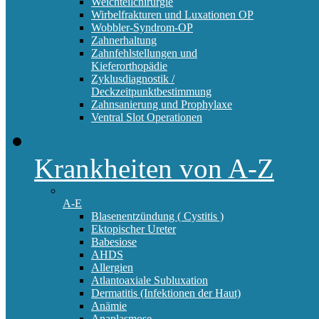
Weichteilchirurgie
Wirbelfrakturen und Luxationen OP
Wobbler-Syndrom-OP
Zahnerhaltung
Zahnfehlstellungen und
Kieferorthopädie
Zyklusdiagnostik /
Deckzeitpunktbestimmung
Zahnsanierung und Prophylaxe
Ventral Slot Operationen
Krankheiten von A-Z
A-E
Blasenentzündung ( Cystitis )
Ektopischer Ureter
Babesiose
AHDS
Allergien
Atlantoaxiale Subluxation
Dermatitis (Infektionen der Haut)
Anämie
Anaplasmose