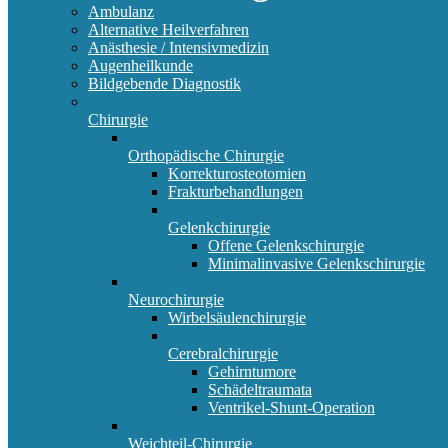
Ambulanz
Alternative Heilverfahren
Anästhesie / Intensivmedizin
Augenheilkunde
Bildgebende Diagnostik
Chirurgie
Orthopädische Chirurgie
Korrekturosteotomien
Frakturbehandlungen
Gelenkchirurgie
Offene Gelenkschirurgie
Minimalinvasive Gelenkschirurgie
Neurochirurgie
Wirbelsäulenchirurgie
Cerebralchirurgie
Gehirntumore
Schädeltraumata
Ventrikel-Shunt-Operation
Weichteil-Chirurgie