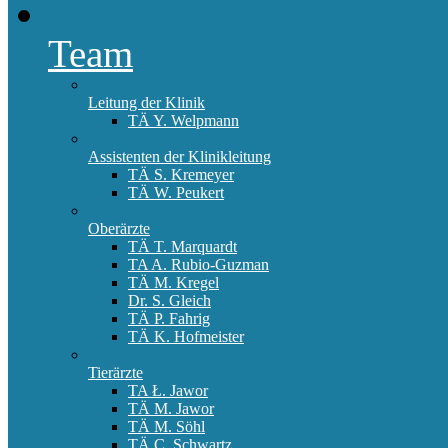
Team
Leitung der Klinik
TÄ Y. Welpmann
Assistenten der Klinikleitung
TÄ S. Kremeyer
TÄ W. Peukert
Oberärzte
TÄ T. Marquardt
TA A. Rubio-Guzman
TÄ M. Kregel
Dr. S. Gleich
TÄ P. Fahrig
TÄ K. Hofmeister
Tierärzte
TA Ł. Jawor
TÄ M. Jawor
TÄ M. Söhl
TÄ C. Schwartz