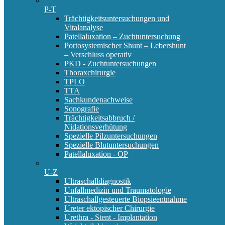
P-T
Trächtigkeitsuntersuchungen und
Vitalanalyse
Patellaluxation – Zuchtuntersuchung
Portosystemischer Shunt – Lebershunt
– Verschluss operativ
PKD - Zuchtuntersuchungen
Thoraxchirurgie
TPLO
TTA
Sachkundenachweise
Sonografie
Trächtigkeitsabbruch /
Nidationsverhütung
Spezielle Pilzuntersuchungen
Spezielle Blutuntersuchungen
Patellaluxation - OP
U-Z
Ultraschalldiagnostik
Unfallmedizin und Traumatologie
Ultraschallgesteuerte Biopsieentnahme
Ureter ektopischer Chirurgie
Urethra - Stent - Implantation