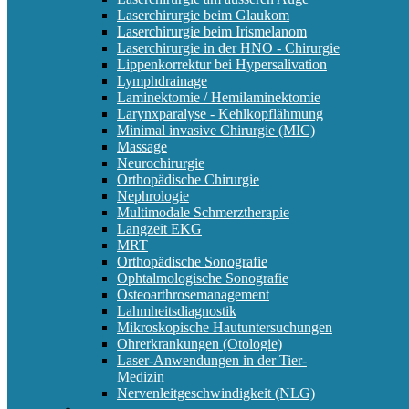
Laserchirurgie beim Glaukom
Laserchirurgie beim Irismelanom
Laserchirurgie in der HNO - Chirurgie
Lippenkorrektur bei Hypersalivation
Lymphdrainage
Laminektomie / Hemilaminektomie
Larynxparalyse - Kehlkopflähmung
Minimal invasive Chirurgie (MIC)
Massage
Neurochirurgie
Orthopädische Chirurgie
Nephrologie
Multimodale Schmerztherapie
Langzeit EKG
MRT
Orthopädische Sonografie
Ophtalmologische Sonografie
Osteoarthrosemanagement
Lahmheitsdiagnostik
Mikroskopische Hautuntersuchungen
Ohrerkrankungen (Otologie)
Laser-Anwendungen in der Tier-
Medizin
Nervenleitgeschwindigkeit (NLG)