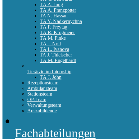
TÄ A. Jung
TÄ A. Franzpötter
TA N. Hassan
TÄ Y. Nadkernychna
TÄ P. Freytag
TÄ R. Krogmeier
TÄ M. Finke
TÄ J. Noll
TÄ L. Ivanova
TA J. Thielscher
TÄ M. Engelhardt
Tierärzte im Internship
TÄ J. John
Rezeptionsteam
Ambulanzteam
Stationsteam
OP-Team
Verwaltungsteam
Auszubildende
Fachabteilungen