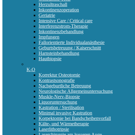
Herzultraschall
Inkontinenzoperation
Geriatrie
Intensive Care / Critical care
Interferenzstrom-Therapie
Inkontinenzbehandlung
Impfungen
Fallorientierte Individualanästhesie
Geburtsbetreuung / Kaiserschnitt
Harnsteinbehandlung
Hautbiopsie
K-O
Korrektur Osteotomie
Kontrastsonografie
Nachgeburtliche Betreuung
Neurologische Allgemeinuntersuchung
Muskle-Nerv-Biopsie
Liquoruntersuchung
Kastration / Sterilisation
Minimal invasive Kastration
Korpektomie bei Bandscheibenvorfall
Kälte- und Wärmetherapie
Laserlithotripsie
Laserchirurgie am äusseren Auge