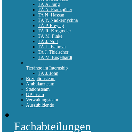
TÄ A. Jung
TÄ A. Franzpötter
TA N. Hassan
TÄ Y. Nadkernychna
TÄ P. Freytag
TÄ R. Krogmeier
TÄ M. Finke
TÄ J. Noll
TÄ L. Ivanova
TA J. Thielscher
TÄ M. Engelhardt
Tierärzte im Internship
TÄ J. John
Rezeptionsteam
Ambulanzteam
Stationsteam
OP-Team
Verwaltungsteam
Auszubildende
Fachabteilungen