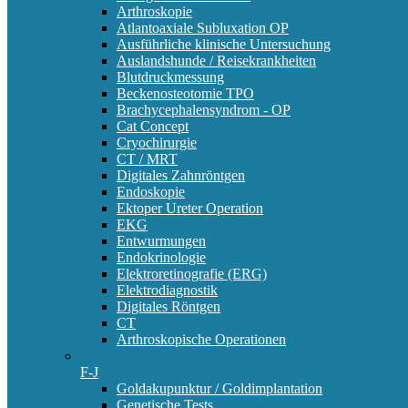
Arthroskopie
Atlantoaxiale Subluxation OP
Ausführliche klinische Untersuchung
Auslandshunde / Reisekrankheiten
Blutdruckmessung
Beckenosteotomie TPO
Brachycephalensyndrom - OP
Cat Concept
Cryochirurgie
CT / MRT
Digitales Zahnröntgen
Endoskopie
Ektoper Ureter Operation
EKG
Entwurmungen
Endokrinologie
Elektroretinografie (ERG)
Elektrodiagnostik
Digitales Röntgen
CT
Arthroskopische Operationen
F-J
Goldakupunktur / Goldimplantation
Genetische Tests