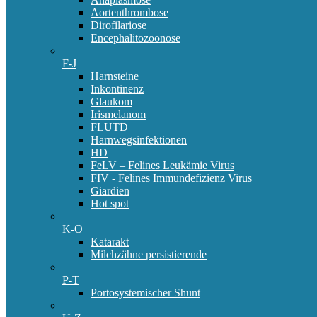
Aortenthrombose
Dirofilariose
Encephalitozoonose
F-J
Harnsteine
Inkontinenz
Glaukom
Irismelanom
FLUTD
Harnwegsinfektionen
HD
FeLV – Felines Leukämie Virus
FIV - Felines Immundefizienz Virus
Giardien
Hot spot
K-O
Katarakt
Milchzähne persistierende
P-T
Portosystemischer Shunt