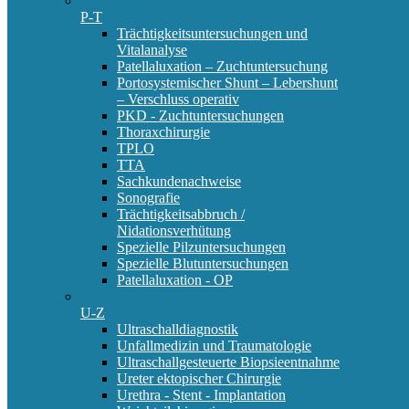
P-T
Trächtigkeitsuntersuchungen und
Vitalanalyse
Patellaluxation – Zuchtuntersuchung
Portosystemischer Shunt – Lebershunt
– Verschluss operativ
PKD - Zuchtuntersuchungen
Thoraxchirurgie
TPLO
TTA
Sachkundenachweise
Sonografie
Trächtigkeitsabbruch /
Nidationsverhütung
Spezielle Pilzuntersuchungen
Spezielle Blutuntersuchungen
Patellaluxation - OP
U-Z
Ultraschalldiagnostik
Unfallmedizin und Traumatologie
Ultraschallgesteuerte Biopsieentnahme
Ureter ektopischer Chirurgie
Urethra - Stent - Implantation