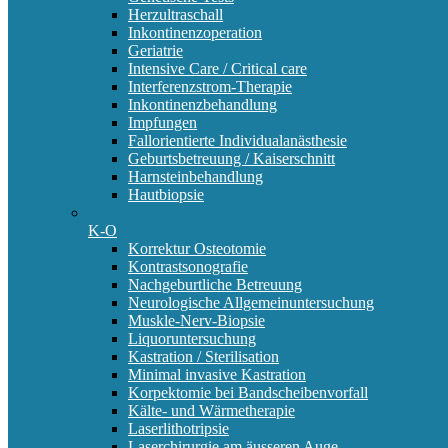
Herzultraschall
Inkontinenzoperation
Geriatrie
Intensive Care / Critical care
Interferenzstrom-Therapie
Inkontinenzbehandlung
Impfungen
Fallorientierte Individualanästhesie
Geburtsbetreuung / Kaiserschnitt
Harnsteinbehandlung
Hautbiopsie
K-O
Korrektur Osteotomie
Kontrastsonografie
Nachgeburtliche Betreuung
Neurologische Allgemeinuntersuchung
Muskle-Nerv-Biopsie
Liquoruntersuchung
Kastration / Sterilisation
Minimal invasive Kastration
Korpektomie bei Bandscheibenvorfall
Kälte- und Wärmetherapie
Laserlithotripsie
Laserchirurgie am äusseren Auge