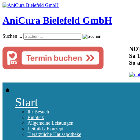
AniCura Bielefeld GmbH
Suchen ...
NOT
Sa 1
So 
Start
Ihr Besuch
Einblick
Allgemeine Leistungen
Leitbild / Konzept
Tierärztliche Hausapotheke