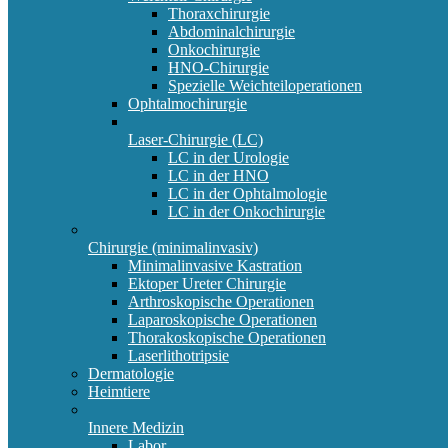
Thoraxchirurgie
Abdominalchirurgie
Onkochirurgie
HNO-Chirurgie
Spezielle Weichteiloperationen
Ophtalmochirurgie
Laser-Chirurgie (LC)
LC in der Urologie
LC in der HNO
LC in der Ophtalmologie
LC in der Onkochirurgie
Chirurgie (minimalinvasiv)
Minimalinvasive Kastration
Ektoper Ureter Chirurgie
Arthroskopische Operationen
Laparoskopische Operationen
Thorakoskopische Operationen
Laserlithotripsie
Dermatologie
Heimtiere
Innere Medizin
Labor