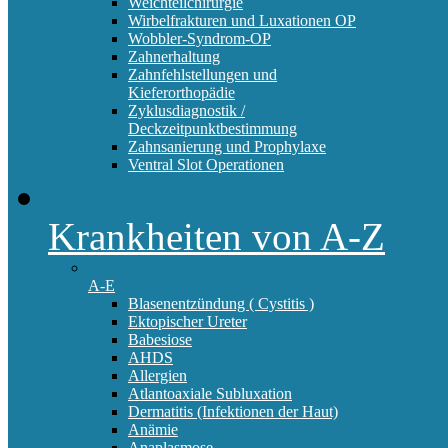
Weichteilchirurgie
Wirbelfrakturen und Luxationen OP
Wobbler-Syndrom-OP
Zahnerhaltung
Zahnfehlstellungen und
Kieferorthopädie
Zyklusdiagnostik /
Deckzeitpunktbestimmung
Zahnsanierung und Prophylaxe
Ventral Slot Operationen
Krankheiten von A-Z
A-E
Blasenentzündung ( Cystitis )
Ektopischer Ureter
Babesiose
AHDS
Allergien
Atlantoaxiale Subluxation
Dermatitis (Infektionen der Haut)
Anämie
Anaplasmose