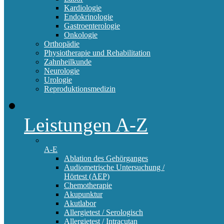
Kardiologie
Endokrinologie
Gastroenterologie
Onkologie
Orthopädie
Physiotherapie und Rehabilitation
Zahnheilkunde
Neurologie
Urologie
Reproduktionsmedizin
Leistungen A-Z
A-E
Ablation des Gehörganges
Audiometrische Untersuchung /
Hörtest (AEP)
Chemotherapie
Akupunktur
Akutlabor
Allergietest / Serologisch
Allergietest / Intracutan