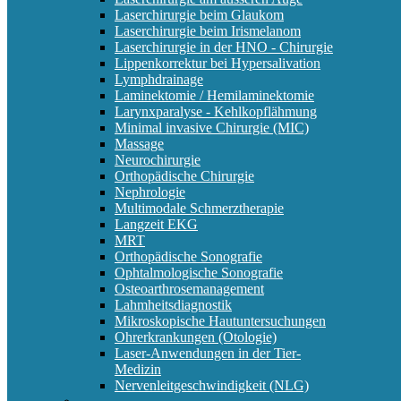
Laserchirurgie beim Glaukom
Laserchirurgie beim Irismelanom
Laserchirurgie in der HNO - Chirurgie
Lippenkorrektur bei Hypersalivation
Lymphdrainage
Laminektomie / Hemilaminektomie
Larynxparalyse - Kehlkopflähmung
Minimal invasive Chirurgie (MIC)
Massage
Neurochirurgie
Orthopädische Chirurgie
Nephrologie
Multimodale Schmerztherapie
Langzeit EKG
MRT
Orthopädische Sonografie
Ophtalmologische Sonografie
Osteoarthrosemanagement
Lahmheitsdiagnostik
Mikroskopische Hautuntersuchungen
Ohrerkrankungen (Otologie)
Laser-Anwendungen in der Tier-
Medizin
Nervenleitgeschwindigkeit (NLG)