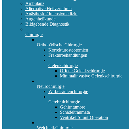
Ambulanz
Alternative Heilverfahren
Anästhesie / Intensivmedizin
Augenheilkunde
Bildgebende Diagnostik
Chirurgie
Orthopädische Chirurgie
Korrekturosteotomien
Frakturbehandlungen
Gelenkchirurgie
Offene Gelenkschirurgie
Minimalinvasive Gelenkschirurgie
Neurochirurgie
Wirbelsäulenchirurgie
Cerebralchirurgie
Gehirntumore
Schädeltraumata
Ventrikel-Shunt-Operation
Weichteil-Chirurgie