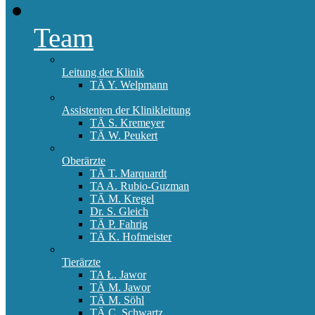
Team
Leitung der Klinik
TÄ Y. Welpmann
Assistenten der Klinikleitung
TÄ S. Kremeyer
TÄ W. Peukert
Oberärzte
TÄ T. Marquardt
TA A. Rubio-Guzman
TÄ M. Kregel
Dr. S. Gleich
TÄ P. Fahrig
TÄ K. Hofmeister
Tierärzte
TA Ł. Jawor
TÄ M. Jawor
TÄ M. Söhl
TÄ C. Schwartz