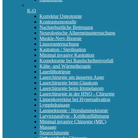
K-O
Korrektur Osteotomie
Kontrastsonografie
Nachgeburtliche Betreuung
Neurologische Allgemeinuntersuchung
Muskle-Nerv-Biopsie
Liquoruntersuchung
Kastration / Sterilisation
Minimal invasive Kastration
Korpektomie bei Bandscheibenvorfall
Kälte- und Wärmetherapie
Laserlithotripsie
Laserchirurgie am äusseren Auge
Laserchirurgie beim Glaukom
Laserchirurgie beim Irismelanom
Laserchirurgie in der HNO - Chirurgie
Lippenkorrektur bei Hypersalivation
Lymphdrainage
Laminektomie / Hemilaminektomie
Larynxparalyse - Kehlkopflähmung
Minimal invasive Chirurgie (MIC)
Massage
Neurochirurgie