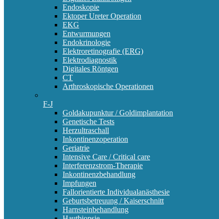
Endoskopie
Ektoper Ureter Operation
EKG
Entwurmungen
Endokrinologie
Elektroretinografie (ERG)
Elektrodiagnostik
Digitales Röntgen
CT
Arthroskopische Operationen
F-J
Goldakupunktur / Goldimplantation
Genetische Tests
Herzultraschall
Inkontinenzoperation
Geriatrie
Intensive Care / Critical care
Interferenzstrom-Therapie
Inkontinenzbehandlung
Impfungen
Fallorientierte Individualanästhesie
Geburtsbetreuung / Kaiserschnitt
Harnsteinbehandlung
Hautbiopsie