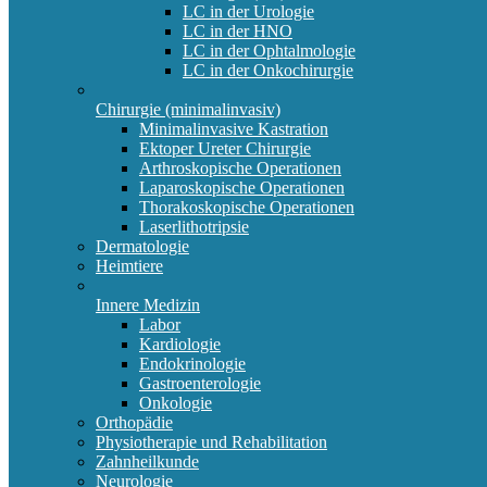
LC in der Urologie
LC in der HNO
LC in der Ophtalmologie
LC in der Onkochirurgie
Chirurgie (minimalinvasiv)
Minimalinvasive Kastration
Ektoper Ureter Chirurgie
Arthroskopische Operationen
Laparoskopische Operationen
Thorakoskopische Operationen
Laserlithotripsie
Dermatologie
Heimtiere
Innere Medizin
Labor
Kardiologie
Endokrinologie
Gastroenterologie
Onkologie
Orthopädie
Physiotherapie und Rehabilitation
Zahnheilkunde
Neurologie