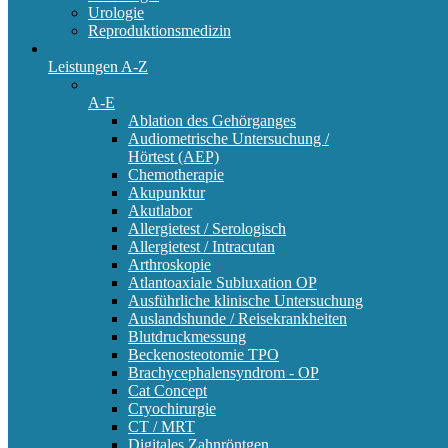
Urologie
Reproduktionsmedizin
Leistungen A-Z
A-E
Ablation des Gehörganges
Audiometrische Untersuchung /
Hörtest (AEP)
Chemotherapie
Akupunktur
Akutlabor
Allergietest / Serologisch
Allergietest / Intracutan
Arthroskopie
Atlantoaxiale Subluxation OP
Ausführliche klinische Untersuchung
Auslandshunde / Reisekrankheiten
Blutdruckmessung
Beckenosteotomie TPO
Brachycephalensyndrom - OP
Cat Concept
Cryochirurgie
CT / MRT
Digitales Zahnröntgen