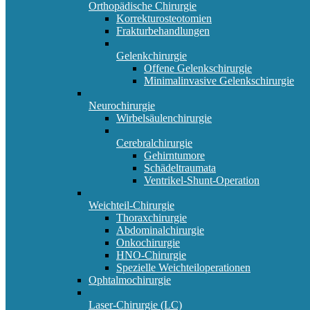
Orthopädische Chirurgie
Korrekturosteotomien
Frakturbehandlungen
Gelenkchirurgie
Offene Gelenkschirurgie
Minimalinvasive Gelenkschirurgie
Neurochirurgie
Wirbelsäulenchirurgie
Cerebralchirurgie
Gehirntumore
Schädeltraumata
Ventrikel-Shunt-Operation
Weichteil-Chirurgie
Thoraxchirurgie
Abdominalchirurgie
Onkochirurgie
HNO-Chirurgie
Spezielle Weichteiloperationen
Ophtalmochirurgie
Laser-Chirurgie (LC)