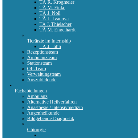
TÄ R. Krogmeier
TÄ M. Finke
TÄ J. Noll
TÄ L. Ivanova
TA J. Thielscher
TÄ M. Engelhardt
Tierärzte im Internship
TÄ J. John
Rezeptionsteam
Ambulanzteam
Stationsteam
OP-Team
Verwaltungsteam
Auszubildende
Fachabteilungen
Ambulanz
Alternative Heilverfahren
Anästhesie / Intensivmedizin
Augenheilkunde
Bildgebende Diagnostik
Chirurgie