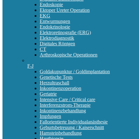
Endoskopie
Ektoper Ureter Operation
EKG
Entwurmungen
Endokrinologie
Elektroretinografie (ERG)
Elektrodiagnostik
Digitales Röntgen
CT
Arthroskopische Operationen
F-J
Goldakupunktur / Goldimplantation
Genetische Tests
Herzultraschall
Inkontinenzoperation
Geriatrie
Intensive Care / Critical care
Interferenzstrom-Therapie
Inkontinenzbehandlung
Impfungen
Fallorientierte Individualanästhesie
Geburtsbetreuung / Kaiserschnitt
Harnsteinbehandlung
Hautbiopsie