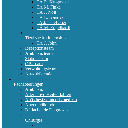
TÄ R. Krogmeier
TÄ M. Finke
TÄ J. Noll
TÄ L. Ivanova
TA J. Thielscher
TÄ M. Engelhardt
Tierärzte im Internship
TÄ J. John
Rezeptionsteam
Ambulanzteam
Stationsteam
OP-Team
Verwaltungsteam
Auszubildende
Fachabteilungen
Ambulanz
Alternative Heilverfahren
Anästhesie / Intensivmedizin
Augenheilkunde
Bildgebende Diagnostik
Chirurgie