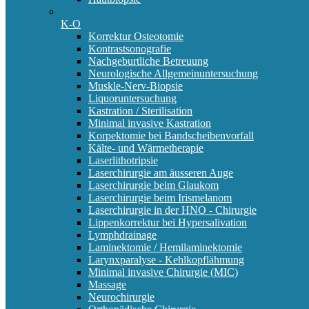
K-O
Korrektur Osteotomie
Kontrastsonografie
Nachgeburtliche Betreuung
Neurologische Allgemeinuntersuchung
Muskle-Nerv-Biopsie
Liquoruntersuchung
Kastration / Sterilisation
Minimal invasive Kastration
Korpektomie bei Bandscheibenvorfall
Kälte- und Wärmetherapie
Laserlithotripsie
Laserchirurgie am äusseren Auge
Laserchirurgie beim Glaukom
Laserchirurgie beim Irismelanom
Laserchirurgie in der HNO - Chirurgie
Lippenkorrektur bei Hypersalivation
Lymphdrainage
Laminektomie / Hemilaminektomie
Larynxparalyse - Kehlkopflähmung
Minimal invasive Chirurgie (MIC)
Massage
Neurochirurgie