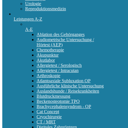
Urologie
Reproduktionsmedizin
Leistungen A-Z
A-E
Ablation des Gehörganges
Audiometrische Untersuchung /
Hörtest (AEP)
Chemotherapie
Akupunktur
Akutlabor
Allergietest / Serologisch
Allergietest / Intracutan
Arthroskopie
Atlantoaxiale Subluxation OP
Ausführliche klinische Untersuchung
Auslandshunde / Reisekrankheiten
Blutdruckmessung
Beckenosteotomie TPO
Brachycephalensyndrom - OP
Cat Concept
Cryochirurgie
CT / MRT
Digitales Zahnröntgen