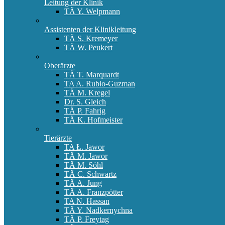
Leitung der Klinik
TÄ Y. Welpmann
Assistenten der Klinikleitung
TÄ S. Kremeyer
TÄ W. Peukert
Oberärzte
TÄ T. Marquardt
TA A. Rubio-Guzman
TÄ M. Kregel
Dr. S. Gleich
TÄ P. Fahrig
TÄ K. Hofmeister
Tierärzte
TA Ł. Jawor
TÄ M. Jawor
TÄ M. Söhl
TÄ C. Schwartz
TÄ A. Jung
TÄ A. Franzpötter
TA N. Hassan
TÄ Y. Nadkernychna
TÄ P. Freytag