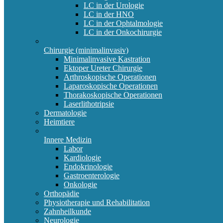
LC in der Urologie
LC in der HNO
LC in der Ophtalmologie
LC in der Onkochirurgie
Chirurgie (minimalinvasiv)
Minimalinvasive Kastration
Ektoper Ureter Chirurgie
Arthroskopische Operationen
Laparoskopische Operationen
Thorakoskopische Operationen
Laserlithotripsie
Dermatologie
Heimtiere
Innere Medizin
Labor
Kardiologie
Endokrinologie
Gastroenterologie
Onkologie
Orthopädie
Physiotherapie und Rehabilitation
Zahnheilkunde
Neurologie