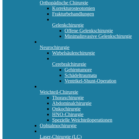
Orthopädische Chirurgie
Korrekturosteotomien
Frakturbehandlungen
Gelenkchirurgie
Offene Gelenkschirurgie
Minimalinvasive Gelenkschirurgie
Neurochirurgie
Wirbelsäulenchirurgie
Cerebralchirurgie
Gehirntumore
Schädeltraumata
Ventrikel-Shunt-Operation
Weichteil-Chirurgie
Thoraxchirurgie
Abdominalchirurgie
Onkochirurgie
HNO-Chirurgie
Spezielle Weichteiloperationen
Ophtalmochirurgie
Laser-Chirurgie (LC)