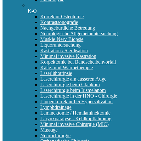
K-O
Korrektur Osteotomie
Kontrastsonografie
Nachgeburtliche Betreuung
Neurologische Allgemeinuntersuchung
Muskle-Nerv-Biopsie
Liquoruntersuchung
Kastration / Sterilisation
Minimal invasive Kastration
Korpektomie bei Bandscheibenvorfall
Kälte- und Wärmetherapie
Laserlithotripsie
Laserchirurgie am äusseren Auge
Laserchirurgie beim Glaukom
Laserchirurgie beim Irismelanom
Laserchirurgie in der HNO - Chirurgie
Lippenkorrektur bei Hypersalivation
Lymphdrainage
Laminektomie / Hemilaminektomie
Larynxparalyse - Kehlkopflähmung
Minimal invasive Chirurgie (MIC)
Massage
Neurochirurgie