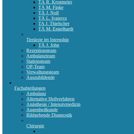
TÄ R. Krogmeier
TÄ M. Finke
TÄ J. Noll
TÄ L. Ivanova
TA J. Thielscher
TÄ M. Engelhardt
Tierärzte im Internship
TÄ J. John
Rezeptionsteam
Ambulanzteam
Stationsteam
OP-Team
Verwaltungsteam
Auszubildende
Fachabteilungen
Ambulanz
Alternative Heilverfahren
Anästhesie / Intensivmedizin
Augenheilkunde
Bildgebende Diagnostik
Chirurgie