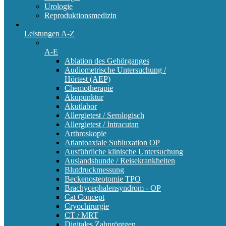
Urologie
Reproduktionsmedizin
Leistungen A-Z
A-E
Ablation des Gehörganges
Audiometrische Untersuchung /
Hörtest (AEP)
Chemotherapie
Akupunktur
Akutlabor
Allergietest / Serologisch
Allergietest / Intracutan
Arthroskopie
Atlantoaxiale Subluxation OP
Ausführliche klinische Untersuchung
Auslandshunde / Reisekrankheiten
Blutdruckmessung
Beckenosteotomie TPO
Brachycephalensyndrom - OP
Cat Concept
Cryochirurgie
CT / MRT
Digitales Zahnröntgen