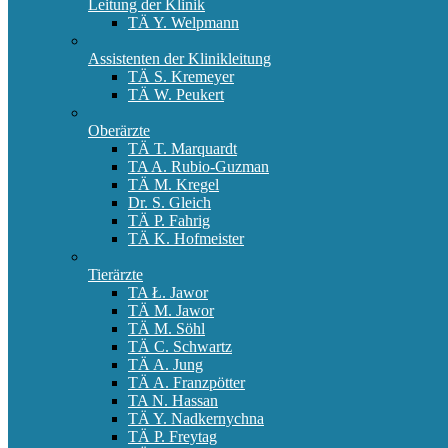
Leitung der Klinik
TÄ Y. Welpmann
Assistenten der Klinikleitung
TÄ S. Kremeyer
TÄ W. Peukert
Oberärzte
TÄ T. Marquardt
TA A. Rubio-Guzman
TÄ M. Kregel
Dr. S. Gleich
TÄ P. Fahrig
TÄ K. Hofmeister
Tierärzte
TA Ł. Jawor
TÄ M. Jawor
TÄ M. Söhl
TÄ C. Schwartz
TÄ A. Jung
TÄ A. Franzpötter
TA N. Hassan
TÄ Y. Nadkernychna
TÄ P. Freytag