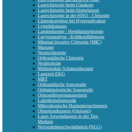
Laserchirurgie beim Glaukom
Laserchirurgie beim Irismelanom
Laserchirurgie in der HNO - Chirurgie
Lippenkorrektur bei Hypersalivation
Lymphdrainage
Laminektomie / Hemilaminektomie
Larynxparalyse - Kehlkopflähmung
Minimal invasive Chirurgie (MIC)
Massage
Neurochirurgie
Orthopädische Chirurgie
Nephrologie
Multimodale Schmerztherapie
Langzeit EKG
MRT
Orthopädische Sonografie
Ophtalmologische Sonografie
Osteoarthrosemanagement
Lahmheitsdiagnostik
Mikroskopische Hautuntersuchungen
Ohrerkrankungen (Otologie)
Laser-Anwendungen in der Tier-
Medizin
Nervenleitgeschwindigkeit (NLG)