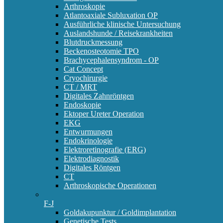
Arthroskopie
Atlantoaxiale Subluxation OP
Ausführliche klinische Untersuchung
Auslandshunde / Reisekrankheiten
Blutdruckmessung
Beckenosteotomie TPO
Brachycephalensyndrom - OP
Cat Concept
Cryochirurgie
CT / MRT
Digitales Zahnröntgen
Endoskopie
Ektoper Ureter Operation
EKG
Entwurmungen
Endokrinologie
Elektroretinografie (ERG)
Elektrodiagnostik
Digitales Röntgen
CT
Arthroskopische Operationen
F-J
Goldakupunktur / Goldimplantation
Genetische Tests