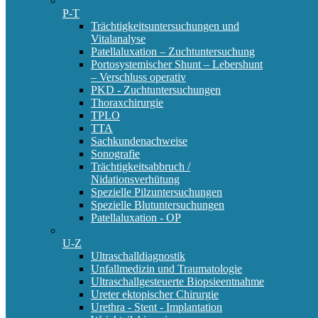
P-T
Trächtigkeitsuntersuchungen und
Vitalanalyse
Patellaluxation – Zuchtuntersuchung
Portosystemischer Shunt – Lebershunt
– Verschluss operativ
PKD - Zuchtuntersuchungen
Thoraxchirurgie
TPLO
TTA
Sachkundenachweise
Sonografie
Trächtigkeitsabbruch /
Nidationsverhütung
Spezielle Pilzuntersuchungen
Spezielle Blutuntersuchungen
Patellaluxation - OP
U-Z
Ultraschalldiagnostik
Unfallmedizin und Traumatologie
Ultraschallgesteuerte Biopsieentnahme
Ureter ektopischer Chirurgie
Urethra - Stent - Implantation