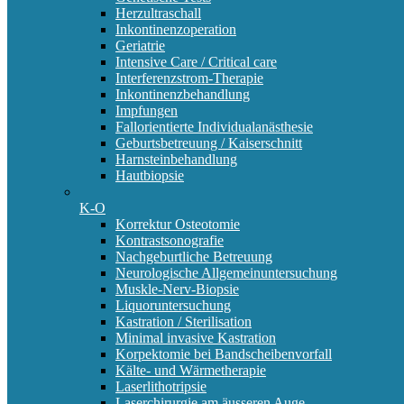
Herzultraschall
Inkontinenzoperation
Geriatrie
Intensive Care / Critical care
Interferenzstrom-Therapie
Inkontinenzbehandlung
Impfungen
Fallorientierte Individualanästhesie
Geburtsbetreuung / Kaiserschnitt
Harnsteinbehandlung
Hautbiopsie
K-O
Korrektur Osteotomie
Kontrastsonografie
Nachgeburtliche Betreuung
Neurologische Allgemeinuntersuchung
Muskle-Nerv-Biopsie
Liquoruntersuchung
Kastration / Sterilisation
Minimal invasive Kastration
Korpektomie bei Bandscheibenvorfall
Kälte- und Wärmetherapie
Laserlithotripsie
Laserchirurgie am äusseren Auge