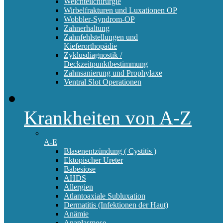
Weichteilchirurgie
Wirbelfrakturen und Luxationen OP
Wobbler-Syndrom-OP
Zahnerhaltung
Zahnfehlstellungen und
Kieferorthopädie
Zyklusdiagnostik /
Deckzeitpunktbestimmung
Zahnsanierung und Prophylaxe
Ventral Slot Operationen
Krankheiten von A-Z
A-E
Blasenentzündung ( Cystitis )
Ektopischer Ureter
Babesiose
AHDS
Allergien
Atlantoaxiale Subluxation
Dermatitis (Infektionen der Haut)
Anämie
Anaplasmose