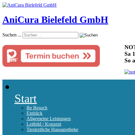
AniCura Bielefeld GmbH
Suchen ...
NOT
Sa 1
So 
Start
Ihr Besuch
Einblick
Allgemeine Leistungen
Leitbild / Konzept
Tierärztliche Hausapotheke