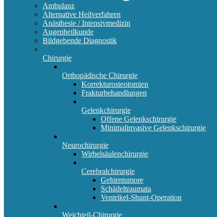
Ambulanz
Alternative Heilverfahren
Anästhesie / Intensivmedizin
Augenheilkunde
Bildgebende Diagnostik
Chirurgie
Orthopädische Chirurgie
Korrekturosteotomien
Frakturbehandlungen
Gelenkchirurgie
Offene Gelenkschirurgie
Minimalinvasive Gelenkschirurgie
Neurochirurgie
Wirbelsäulenchirurgie
Cerebralchirurgie
Gehirntumore
Schädeltraumata
Ventrikel-Shunt-Operation
Weichteil-Chirurgie