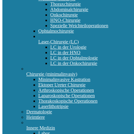
Thoraxchirurgie
Abdominalchirurgie
Onkochirurgie
HNO-Chirurgie
Spezielle Weichteiloperationen
Ophtalmochirurgie
Laser-Chirurgie (LC)
LC in der Urologie
LC in der HNO
LC in der Ophtalmologie
LC in der Onkochirurgie
Chirurgie (minimalinvasiv)
Minimalinvasive Kastration
Ektoper Ureter Chirurgie
Arthroskopische Operationen
Laparoskopische Operationen
Thorakoskopische Operationen
Laserlithotripsie
Dermatologie
Heimtiere
Innere Medizin
Labor