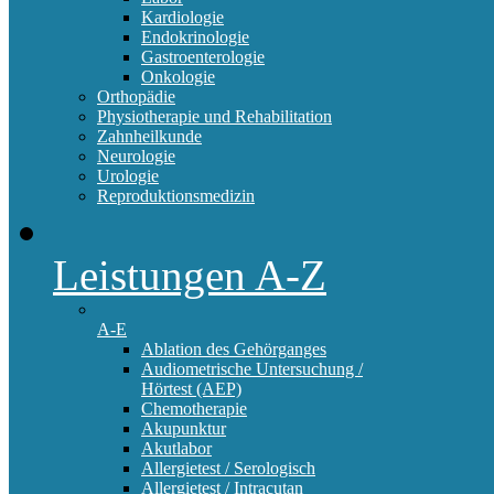
Kardiologie
Endokrinologie
Gastroenterologie
Onkologie
Orthopädie
Physiotherapie und Rehabilitation
Zahnheilkunde
Neurologie
Urologie
Reproduktionsmedizin
Leistungen A-Z
A-E
Ablation des Gehörganges
Audiometrische Untersuchung /
Hörtest (AEP)
Chemotherapie
Akupunktur
Akutlabor
Allergietest / Serologisch
Allergietest / Intracutan