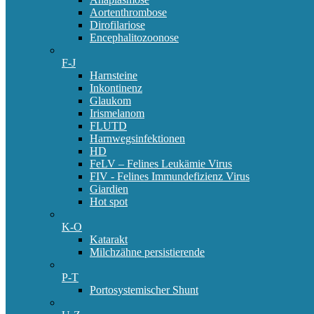
Aortenthrombose
Dirofilariose
Encephalitozoonose
F-J
Harnsteine
Inkontinenz
Glaukom
Irismelanom
FLUTD
Harnwegsinfektionen
HD
FeLV – Felines Leukämie Virus
FIV - Felines Immundefizienz Virus
Giardien
Hot spot
K-O
Katarakt
Milchzähne persistierende
P-T
Portosystemischer Shunt