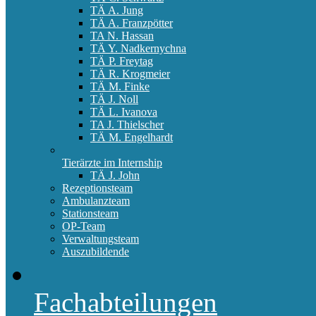
TÄ A. Jung
TÄ A. Franzpötter
TA N. Hassan
TÄ Y. Nadkernychna
TÄ P. Freytag
TÄ R. Krogmeier
TÄ M. Finke
TÄ J. Noll
TÄ L. Ivanova
TA J. Thielscher
TÄ M. Engelhardt
Tierärzte im Internship
TÄ J. John
Rezeptionsteam
Ambulanzteam
Stationsteam
OP-Team
Verwaltungsteam
Auszubildende
Fachabteilungen