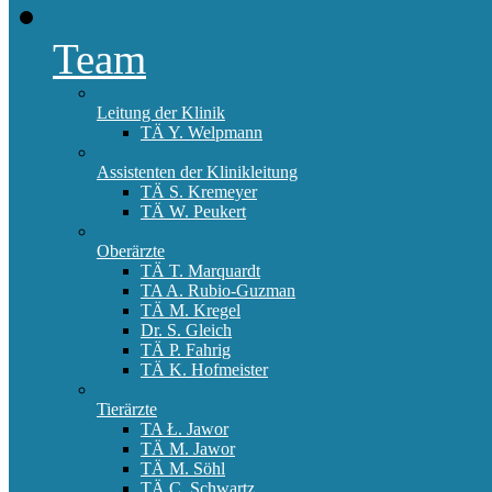
Team
Leitung der Klinik
TÄ Y. Welpmann
Assistenten der Klinikleitung
TÄ S. Kremeyer
TÄ W. Peukert
Oberärzte
TÄ T. Marquardt
TA A. Rubio-Guzman
TÄ M. Kregel
Dr. S. Gleich
TÄ P. Fahrig
TÄ K. Hofmeister
Tierärzte
TA Ł. Jawor
TÄ M. Jawor
TÄ M. Söhl
TÄ C. Schwartz